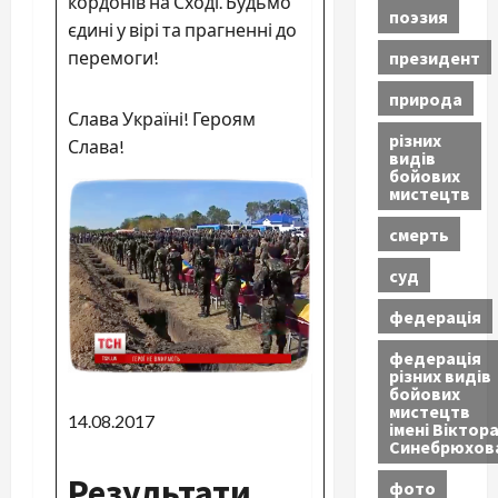
кордонів на Сході. Будьмо
поэзия
єдині у вірі та прагненні до
президент
перемоги!
природа
Слава Україні! Героям
різних
Слава!
видів
бойових
мистецтв
смерть
суд
федерація
федерація
різних видів
бойових
мистецтв
14.08.2017
імені Віктор
Синебрюхов
Результати
фото