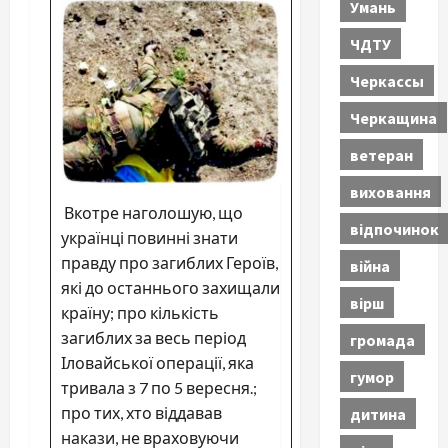
Умань
ЧДТУ
Черкассы
Черкащина
ветеран
виховання
Вкотре наголошую, що
відпочинок
українці повинні знати
правду про загиблих Героїв,
війна
які до останнього захищали
вірш
країну; про кількість
загиблих за весь період
громада
Іловайської операції, яка
гумор
тривала з 7 по 5 вересня.;
про тих, хто віддавав
дитина
накази, не враховуючи