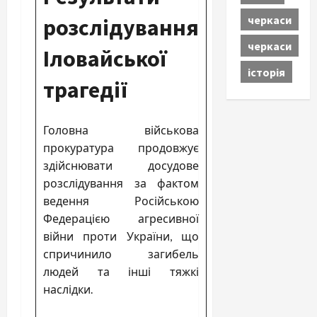
черкаси
розслідування
черкаси
Іловайської
історія
трагедії
Головна військова
прокуратура продовжує
здійснювати досудове
розслідування за фактом
ведення Російською
Федерацією агресивної
війни проти України, що
спричинило загибель
людей та інші тяжкі
наслідки.