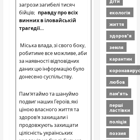
діти
загрози загибелі тисяч
екологія
бійців;
правду про всіх
винних в іловайській
життя
трагедії…
здоров'я
Міська влада, зі свого боку,
земля
робитиме все можливе, аби
карантин
за наявності відповідних
даних цю інформацію було
коронавиру
донесено суспільству.
любов
пам'ять
Пам’ятаймо та шануймо
подвиг наших Героїв, які
перші
ціною власного життя та
ластівки
здоров’я захищали і
поліція
продовжують захищати
цілісність українських
поэзия