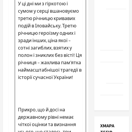
Черкаси
У ці дні ми з гіркотою і
сумом у серці вшановуємо
Школа
третю річницю кривавих
№ 17.
подій в Іловайську. Третю
Випуск
річницю героїзму одних і
1978
зради інших, ціна якої –
року
сотні загиблих, взятих у
полон і зниклих без вісті! Ця
Освіта
річниця – жахлива пам’ятка
Творчість
наймасштабнішої трагедії в
історії сучасної України!
Поезія
Проза
Туризм
Прикро, що й досі на
державному рівні немає
чіткої оцінки та визнання
ХМАРА
усього, що сталось три