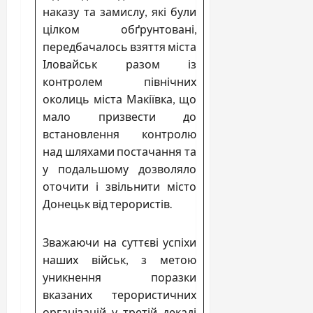
наказу та замислу, які були
цілком обґрунтовані,
передбачалось взяття міста
Іловайськ разом із
контролем північних
околиць міста Макіївка, що
мало призвести до
встановлення контролю
над шляхами постачання та
у подальшому дозволяло
оточити і звільнити місто
Донецьк від терористів.
Зважаючи на суттєві успіхи
наших військ, з метою
уникнення поразки
вказаних терористичних
організацій у третій декаді