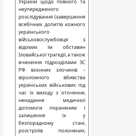
України щодо повного та
неупередженого
розслідування (завершення
всебічних допитів кожного
українського
військовослужбовця з
відомих їм обставин
Іловайської трагедії, а також
вчинення підрозділами ЗС
РФ воєнних злочинів –
віроломного вбивства
українських військових під
час їх виходу з оточення,
ненадання медичної
допомоги пораненим і
залишення їх у
безпорадному стані,
розстрілів полонених,