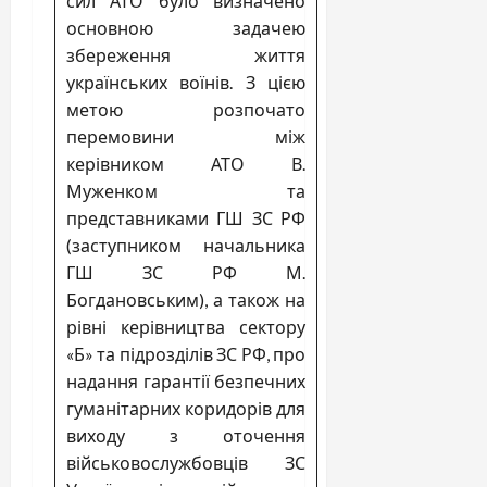
сил АТО було визначено
основною задачею
збереження життя
українських воїнів. З цією
метою розпочато
перемовини між
керівником АТО В.
Муженком та
представниками ГШ ЗС РФ
(заступником начальника
ГШ ЗС РФ М.
Богдановським), а також на
рівні керівництва сектору
«Б» та підрозділів ЗС РФ, про
надання гарантії безпечних
гуманітарних коридорів для
виходу з оточення
військовослужбовців ЗС