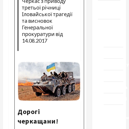
Черкас з приводу
Громада
третьої річниці
Черкащини
Іловайської трагедії
та висновок
Новини
Генеральної
прокуратури від
Домашній
14.08.2017
ресторан
Кіно
Коронавіру
Музика
Спортивна
Технології
Дорогі
Церква
"Уславленн
черкащани!
місто