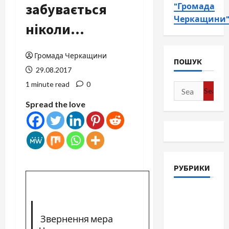
забувається
"Громада
Черкащини
ніколи…
Громада Черкащини
ПОШУК
29.08.2017
1 minute read
0
Search
for:
Spread the love
РУБРИКИ
Війна-
Пам`ять-
Звернення мера
Честь