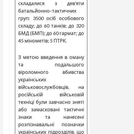
складалися з дев’яти
батальйонно–тактичних
груп: 3500 осіб особового
складу; до 60 танків; до 320
БМД (БМП); до 60 гармат; до
45 мінометів; 5 ПТРК.
З метою введення в оману
та подальшого
віроломного вбивства
українських
військовослужбовців, на
російській військовій
техніці були завчасно зняті
або замасковані тактичні
знаки та нанесені
розпізнавальні позначки
українських підрозділів, що