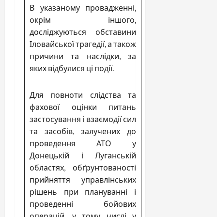
В указаному провадженні,
окрім іншого,
досліджуються обставини
Іловайської трагедії, а також
причини та наслідки, за
яких відбулися ці події.
Для повноти слідства та
фахової оцінки питань
застосування і взаємодії сил
та засобів, залучених до
проведення АТО у
Донецькій і Луганській
областях, обґрунтованості
прийняття управлінських
рішень при плануванні і
проведенні бойових
операцій, у тому числі у