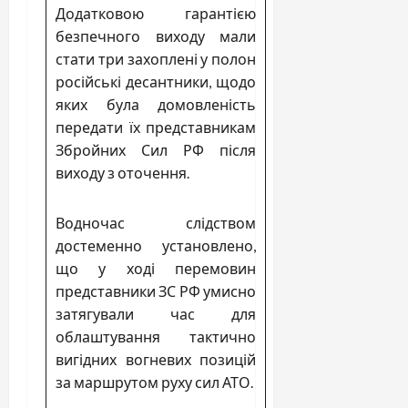
Додатковою гарантією
безпечного виходу мали
стати три захоплені у полон
російські десантники, щодо
яких була домовленість
передати їх представникам
Збройних Сил РФ після
виходу з оточення.
Водночас слідством
достеменно установлено,
що у ході перемовин
представники ЗС РФ умисно
затягували час для
облаштування тактично
вигідних вогневих позицій
за маршрутом руху сил АТО.