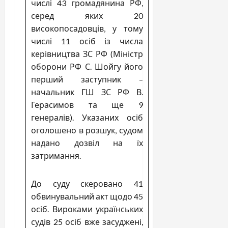
числі 43 громадянина РФ,
серед яких 20
високопосадовців, у тому
числі 11 осіб із числа
керівництва ЗС РФ (Міністр
оборони РФ С. Шойгу його
перший заступник –
начальник ГШ ЗС РФ В.
Герасимов та ще 9
генералів). Указаних осіб
оголошено в розшук, судом
надано дозвіл на їх
затримання.
До суду скеровано 41
обвинувальний акт щодо 45
осіб. Вироками українських
судів 25 осіб вже засуджені,