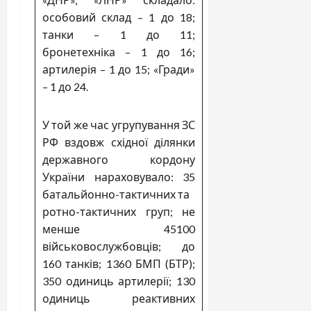
особовий склад – 1 до 18;
танки – 1 до 11;
бронетехніка – 1 до 16;
артилерія – 1 до 15; «Гради»
– 1 до 24.
У той же час угрупування ЗС
РФ вздовж східної ділянки
державного кордону
України нараховувало: 35
батальйонно-тактичних та
ротно-тактичних груп; не
менше 45100
військовослужбовців; до
160 танків; 1360 БМП (БТР);
350 одиниць артилерії; 130
одиниць реактивних