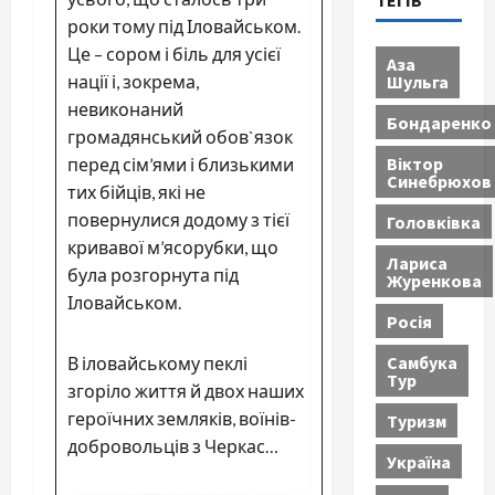
ТЕГІВ
роки тому під Іловайськом.
Це – сором і біль для усієї
Аза
Шульга
нації і, зокрема,
невиконаний
Бондаренко
громадянський обов`язок
Віктор
перед сім’ями і б
лизькими
Синебрюхов
тих бійців, які не
повернулися додому з тієї
Головківка
кривавої м’ясорубки, що
Лариса
була розгорнута під
Журенкова
Іловайськом.
Росія
Самбука
В іловайському пеклі
Тур
згоріло життя й двох наших
героїчних земляків, воїнів-
Туризм
добровольців з Черкас…
Україна