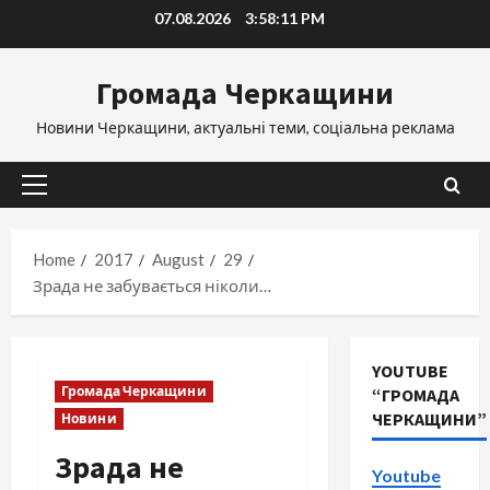
Skip
07.08.2026
3:58:12 PM
to
content
Громада Черкащини
Новини Черкащини, актуальні теми, соціальна реклама
Primary
Menu
Home
2017
August
29
Зрада не забувається ніколи…
YOUTUBE
Громада Черкащини
“ГРОМАДА
ЧЕРКАЩИНИ”
Новини
Зрада не
Youtube