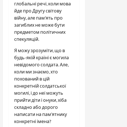
глобальні речі, коли мова
йде про Другу світову
війну, але пам’ять про
загиблих не може бути
предметом політичних
спекуляцій.
Я можу зрозуміти, що в
будь-якій країні є могила
невідомого солдата. Але,
коли ми знаємо, хто
похований в цій
конкретній солдатської
могилі, і до неї можуть
прийти діти і онуки, хіба
складно або дорого
написати на пам’ятнику
конкретні імена?