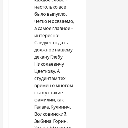
настолько все
было выпукло,
четко и осязаемо,
а самое главное –
интересно!
Следует отдать
должное нашему
декану Глебу
Николаевичу
Цветкову. А
студентам тех
времен о многом
скажут такие
фамилии, как
Галака, Кулинич,
Волковинский,
Зыбина, Горин,