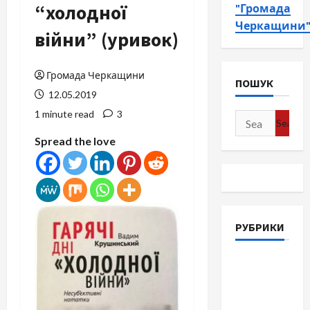
“холодної
"Громада
Черкащини
війни” (уривок)
Громада Черкащини
ПОШУК
12.05.2019
1 minute read
3
Search
for:
Spread the love
РУБРИКИ
Війна-
Пам`ять-
Честь