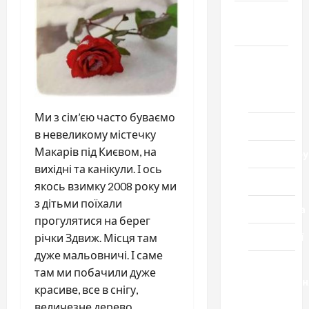
Громада
Черкащини
Новини
Домашній
ресторан
Ми з сім’єю часто буваємо
Кіно
в невеликому містечку
Макарів під Києвом, на
Коронавіру
вихідні та канікули. І ось
Музика
якось взимку 2008 року ми
з дітьми поїхали
Спортивна
прогулятися на берег
Технології
річки Здвиж. Місця там
дуже мальовничі. І саме
Церква
там ми побачили дуже
"Уславленн
красиве, все в снігу,
місто
величезне дерево.