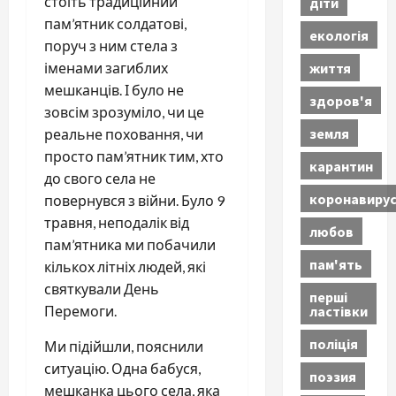
стоїть традиційний
діти
пам’ятник солдатові,
екологія
поруч з ним стела з
життя
іменами загиблих
мешканців. І було не
здоров'я
зовсім зрозуміло, чи це
земля
реальне поховання, чи
просто пам’ятник тим, хто
карантин
до свого села не
коронавиру
повернувся з війни. Було 9
травня, неподалік від
любов
пам’ятника ми побачили
пам'ять
кількох літніх людей, які
святкували День
перші
ластівки
Перемоги.
поліція
Ми підійшли, пояснили
ситуацію. Одна бабуся,
поэзия
мешканка цього села, яка