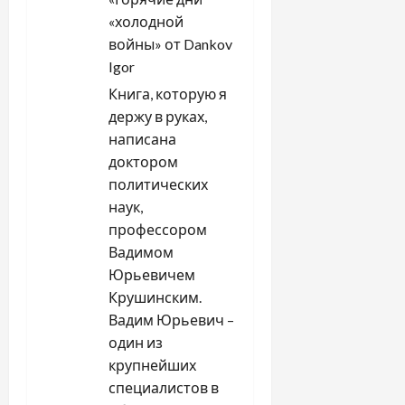
n
«холодной
войны» от Dankov
Igor
Книга, которую я
держу в руках,
написана
доктором
политических
наук,
профессором
Вадимом
Юрьевичем
Крушинским.
Вадим Юрьевич –
один из
крупнейших
специалистов в