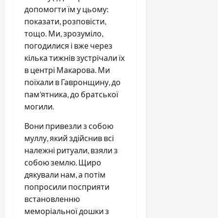
допомогти їм у цьому:
показати, розповісти,
тощо. Ми, зрозуміло,
погодилися і вже через
кілька тижнів зустрічали їх
в центрі Макарова. Ми
поїхали в Гавронщину, до
пам’ятника, до братської
могили.
Вони привезли з собою
муллу, який здійснив всі
належні ритуали, взяли з
собою землю. Щиро
дякували нам, а потім
попросили посприяти
встановленню
меморіальної дошки з