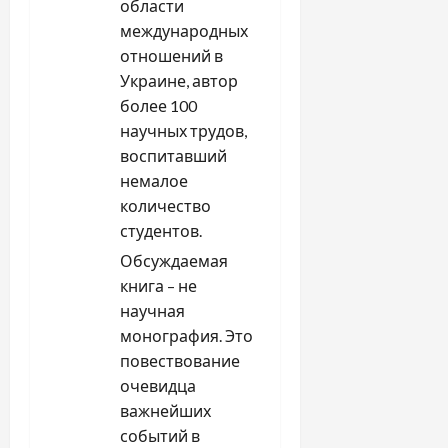
области
международных
отношений в
Украине, автор
более 100
научных трудов,
воспитавший
немалое
количество
студентов.
Обсуждаемая
книга – не
научная
монография. Это
повествование
очевидца
важнейших
событий в