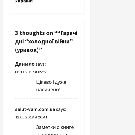
України
t
n
3 thoughts on “
“Гарячі
a
дні “холодної війни”
v
(уривок)
”
i
Данило
says:
g
08.11.2019 at 09:26
Цiкаво і дуже
a
насичено!
t
salut-vam.com.ua
says:
i
12.05.2019 at 20:41
o
Заметки о книге
«Горячие дни