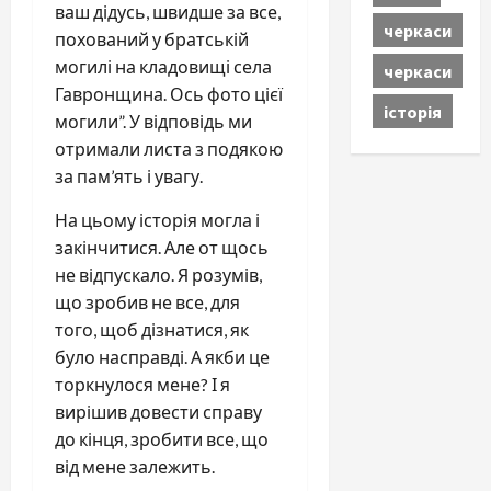
ваш дідусь, швидше за все,
черкаси
похований у братській
могилі на кладовищі села
черкаси
Гавронщина. Ось фото цієї
історія
могили”. У відповідь ми
отримали листа з подякою
за пам’ять і увагу.
На цьому історія могла і
закінчитися. Але от щось
не відпускало. Я розумів,
що зробив не все, для
того, щоб дізнатися, як
було насправді. А якби це
торкнулося мене? І я
вирішив довести справу
до кінця, зробити все, що
від мене залежить.