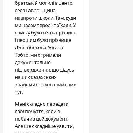
братській могилі в центрі
села Гавронщина,
навпроти школи. Там, куди
ми насамперед і поїхали. У
списку було п’ять прізвищ,
і першим було прізвище
Джазгібекова Аягана.
Тобто, ми отримали
документальне
підтвердження, що дідусь
наших казахських
знайомих похований саме
тут.
Мені складно передати
свої почуття, коли я
побачив цей документ.
Але ще складніше уявити,