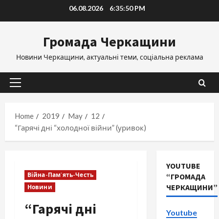
Skip
06.08.2026
6:35:51 PM
to
content
Громада Черкащини
Новини Черкащини, актуальні теми, соціальна реклама
Primary
Menu
Home
2019
May
12
“Гарячі дні “холодної війни” (уривок)
YOUTUBE
Війна-Пам`ять-Честь
“ГРОМАДА
ЧЕРКАЩИНИ”
Новини
“Гарячі дні
Youtube