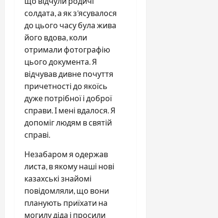
що відчули родичі
солдата, а як з’ясувалося
до цього часу була жива
його вдова, коли
отримали фотографію
цього документа. Я
відчував дивне почуття
причетності до якоїсь
дуже потрібної і доброї
справи. І мені вдалося. Я
допоміг людям в святій
справі.
Незабаром я одержав
листа, в якому наші нові
казахські знайомі
повідомляли, що вони
планують приїхати на
могилу діда і просили