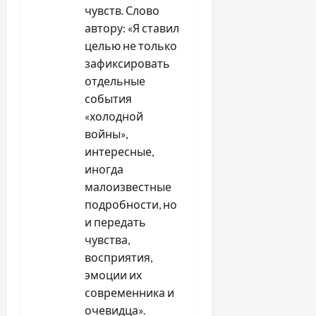
чувств. Слово
автору: «Я ставил
целью не только
зафиксировать
отдельные
события
«холодной
войны»,
интересные,
иногда
малоизвестные
подробности, но
и передать
чувства,
восприятия,
эмоции их
современника и
очевидца».