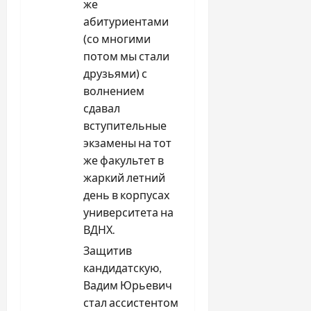
же
абитуриентами
(со многими
потом мы стали
друзьями) с
волнением
сдавал
вступительные
экзамены на тот
же факультет в
жаркий летний
день в корпусах
университета на
ВДНХ.
Защитив
кандидатскую,
Вадим Юрьевич
стал ассистентом