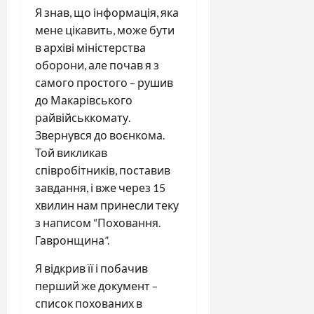
Я знав, що інформація, яка
мене цікавить, може бути
в архіві міністерства
оборони, але почав я з
самого простого – рушив
до Макарівського
райвійськкомату.
Звернувся до воєнкома.
Той викликав
співробітників, поставив
завдання, і вже через 15
хвилин нам принесли теку
з написом “Поховання.
Гавронщина”.
Я відкрив її і побачив
перший же документ –
список похованих в