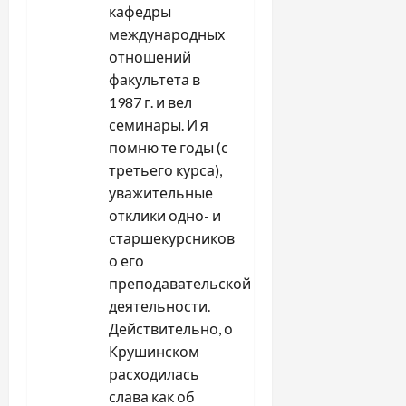
кафедры
международных
отношений
факультета в
1987 г. и вел
семинары. И я
помню те годы (с
третьего курса),
уважительные
отклики одно- и
старшекурсников
о его
преподавательской
деятельности.
Действительно, о
Крушинском
расходилась
слава как об