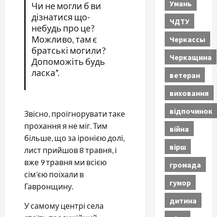
Умань
Чи не могли б ви
дізнатися що-
ЧДТУ
небудь про це?
Можливо, там є
Черкассы
братські могили?
Черкащина
Допоможіть будь
ласка”.
ветеран
виховання
відпочинок
Звісно, проігнорувати таке
прохання я не міг. Тим
війна
більше, що за іронією долі,
вірш
лист прийшов 8 травня, і
вже 9 травня ми всією
громада
сім’єю поїхали в
гумор
Гавронщину.
дитина
У самому центрі села