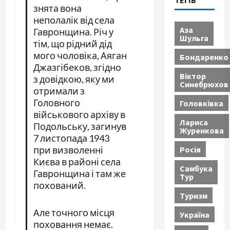
ТЕГІВ
знята вона
неполалік від села
Аза
Гавронщина. Річ у
Шульга
тім, що рідний дід
мого чоловіка, Аяган
Бондаренко
Джазгібеков, згідно
Віктор
з довідкою, яку ми
Синебрюхов
отримали з
Головного
Головківка
військового архіву в
Лариса
Подольську, загинув
Журенкова
7 листопада 1943
Росія
при визволенні
Києва в районі села
Самбука
Гавронщина і там же
Тур
похований.
Туризм
Але точного місця
Україна
поховання немає.