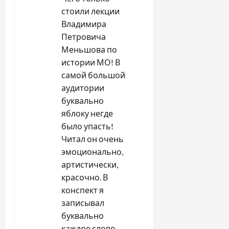
стоили лекции
Владимира
Петровича
Меньшова по
истории МО! В
самой большой
аудитории
буквально
яблоку негде
было упасть!
Читал он очень
эмоционально,
артистически,
красочно. В
конспект я
записывал
буквально
каждое слово –