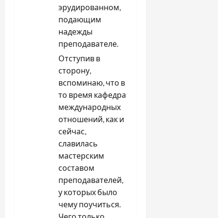
эрудированном,
подающим
надежды
преподавателе.
Отступив в
сторону,
вспоминаю, что в
то время кафедра
международных
отношений, как и
сейчас,
славилась
мастерским
составом
преподавателей,
у которых было
чему поучиться.
Чего только