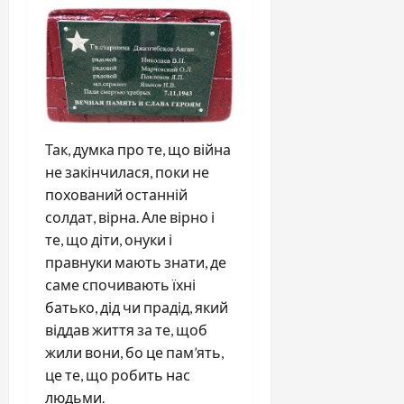
Так, думка про те, що війна
не закінчилася, поки не
похований останній
солдат, вірна. Але вірно і
те, що діти, онуки і
правнуки мають знати, де
саме спочивають їхні
батько, дід чи прадід, який
віддав життя за те, щоб
жили вони, бо це пам’ять,
це те, що робить нас
людьми.