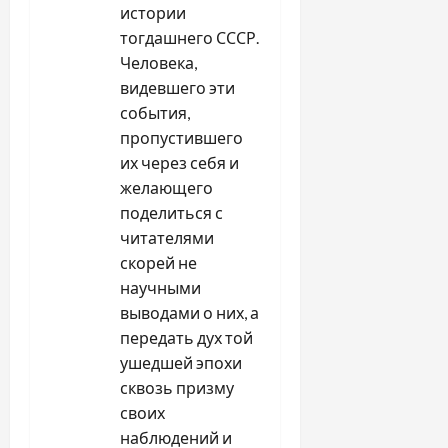
истории
тогдашнего СССР.
Человека,
видевшего эти
события,
пропустившего
их через себя и
желающего
поделиться с
читателями
скорей не
научными
выводами о них, а
передать дух той
ушедшей эпохи
сквозь призму
своих
наблюдений и