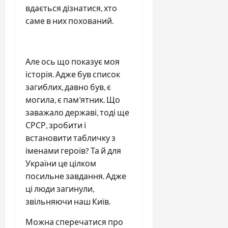
вдається дізнатися, хто
саме в них похований.
Але ось що показує моя
історія. Адже був список
загиблих, давно був, є
могила, є пам’ятник. Що
заважало державі, тоді ще
СРСР, зробити і
встановити табличку з
іменами героїв? Та й для
України це цілком
посильне завдання. Адже
ці люди загинули,
звільняючи наш Київ.
Можна сперечатися про