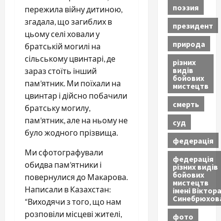
поэзия
пережила війну дитиною,
згадала, що загиблих в
президент
цьому селі ховали у
природа
братській могилі на
сільському цвинтарі, де
різних
видів
зараз стоїть інший
бойових
пам’ятник. Ми поїхали на
мистецтв
цвинтар і дійсно побачили
смерть
братську могилу,
пам’ятник, але на ньому не
суд
було жодного прізвища.
федерація
Ми сфотографували
федерація
обидва пам’ятники і
різних видів
бойових
повернулися до Макарова.
мистецтв
Написали в Казахстан:
імені Віктор
Синебрюхов
“Виходячи з того, що нам
розповіли місцеві жителі,
фото