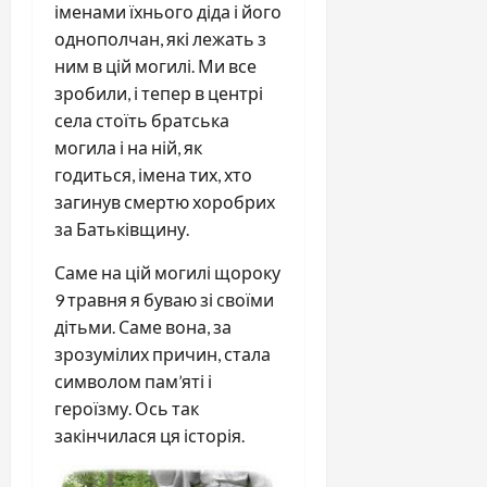
іменами їхнього діда і його
однополчан, які лежать з
ним в цій могилі. Ми все
зробили, і тепер в центрі
села стоїть братська
могила і на ній, як
годиться, імена тих, хто
загинув смертю хоробрих
за Батьківщину.
Саме на цій могилі щороку
9 травня я буваю зі своїми
дітьми. Саме вона, за
зрозумілих причин, стала
символом пам’яті і
героїзму. Ось так
закінчилася ця історія.