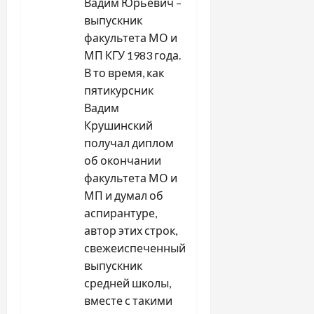
Вадим Юрьевич –
выпускник
факультета МО и
МП КГУ 1983 года.
В то время, как
пятикурсник
Вадим
Крушинский
получал диплом
об окончании
факультета МО и
МП и думал об
аспирантуре,
автор этих строк,
свежеиспеченный
выпускник
средней школы,
вместе с такими