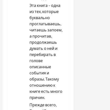
Эта книга – одна
из тех, которые
буквально
проглатываешь,
читаешь запоем,
а прочитав,
продолжаешь
думать о ней и
перебирать в
голове
описанные
события и
образы. Такому
отношению к
книге есть много
причин.
Прежде всего,