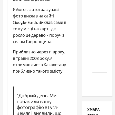
Черкаси
Я його сфотографував і
Школа
фото виклав на сайті
№ 17.
Google-Earth. Виклав саме в
Випуск
тому місці на карті, де
1978
росло це дерево – поруч з
року
селом Гавронщина.
Освіта
Приблизно через півроку,
в травні 2008 року, я
Творчість
отримав лист з Казахстану
Поезія
приблизно такого змісту:
Проза
Туризм
“Добрий день. Ми
побачили вашу
фотографію в Гугл-
ХМАРА
Земля і виявили, що