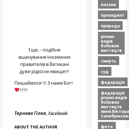
поэзия
президент
природа
різних
видів
бойових
І ще, – подібне
мистецтв
вшанування іноземних
смерть
правителів в Ватикані
суд
дуже рідкісне явище!!!
федерація
Пишаймося !!! З нами Бог!
????
федерація
різних видів
бойових
мистецтв
імені Віктор
Тернова Гілка, facebook
Синебрюхов
фото
ABOUT THE AUTHOR