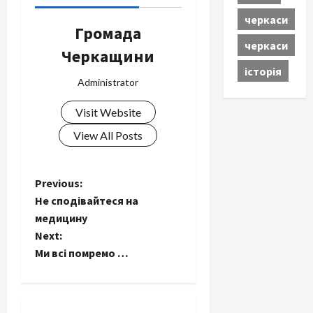
черкаси
Громада
черкаси
Черкащини
історія
Administrator
Visit Website
View All Posts
P
Previous:
Не сподівайтеся на
o
медицину
Next:
s
Ми всі помремо …
t
n