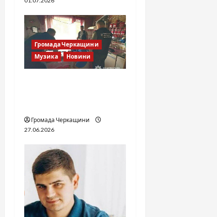
01.07.2026
Громада Черкащини
Музика
Новини
Справа «Спів Братів»: що
відомо з відкритих
джерел
Громада Черкащини
27.06.2026