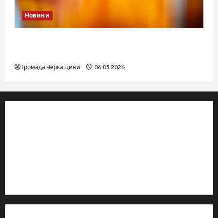
Новини
Дитячі запитання до Бога: прості слова про
вічне
Громада Черкащини
06.05.2026
© 2019–2026 Громада Черкащини
Громадсько-політичне видання
Ідентифікатор медіа: R30-04933
Редакція розповідає про Черкаси та Черкащину:
новини, культуру, туризм, суспільне життя. Працюємо з
офіційними запитами та зверненнями громадян.