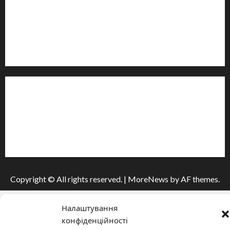
Контакти редакції:
Email: salut-vam@ukr.net
Телефон:
+38 (096) 239-21-09
— черговий журналіст
м. Черкаси, Україна
Інформація
Про видання
Принципи редакції
Політика конфіденційності
Copyright © All rights reserved.
|
MoreNews
by AF themes.
Налаштування
конфіденційності