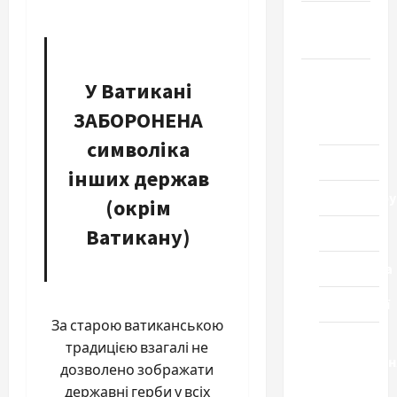
Громада
Черкащини
Новини
У Ватикані
Домашній
ЗАБОРОНЕНА
ресторан
символіка
Кіно
інших держав
Коронавіру
(окрім
Ватикану)
Музика
Спортивна
Технології
За старою ватиканською
Церква
традицією взагалі не
"Уславленн
дозволено зображати
місто
державні герби у всіх