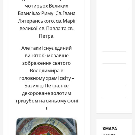
Черкаси
чотирьох Великих
Базиліках Риму: Св. Івана
Школа
Лятеранського, св. Марії
№ 17.
великої, св. Павла та св.
Випуск
Петра.
1978
року
Але таки існує єдиний
виняток : мозаїчне
Освіта
зображення святого
Творчість
Володимира в
головному храмі світу –
Поезія
Базиліці Петра, яке
Проза
декороване золотим
тризубом на синьому фоні
Туризм
!
ХМАРА