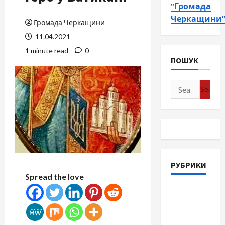
"Громада
Черкащини
Громада Черкащини
11.04.2021
1 minute read
0
ПОШУК
Search
for:
РУБРИКИ
Spread the love
Війна-
Пам`ять-
Честь