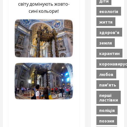
діти
світу домінують жовто-
сині кольори!
екологія
життя
здоров'я
земля
карантин
коронавиру
любов
пам'ять
перші
ластівки
поліція
поэзия