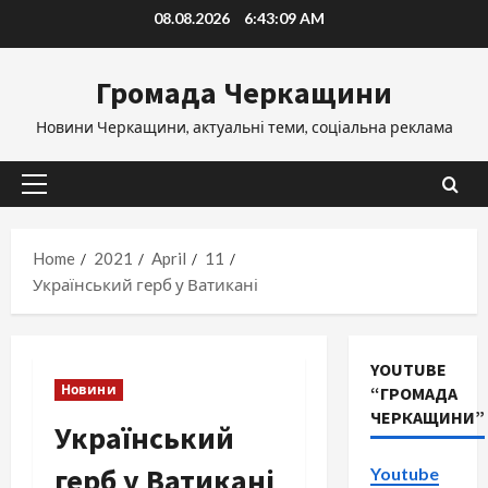
Skip
08.08.2026
6:43:10 AM
to
content
Громада Черкащини
Новини Черкащини, актуальні теми, соціальна реклама
Primary
Menu
Home
2021
April
11
Український герб у Ватикані
YOUTUBE
Новини
“ГРОМАДА
ЧЕРКАЩИНИ”
Український
герб у Ватикані
Youtube