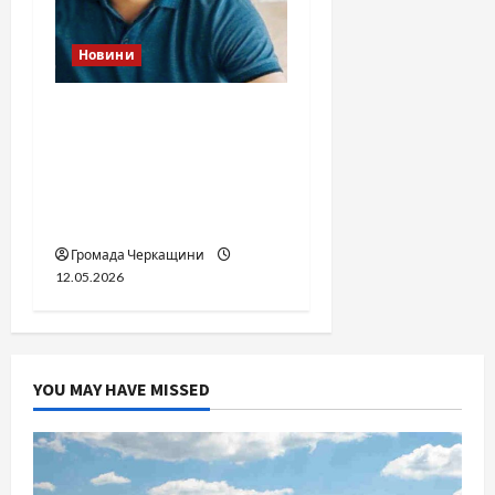
Новини
Справа «прокурора-
педофіла»триває: чи
вдасться «перетравити»
сором черкаській
юстиції?
Громада Черкащини
12.05.2026
YOU MAY HAVE MISSED