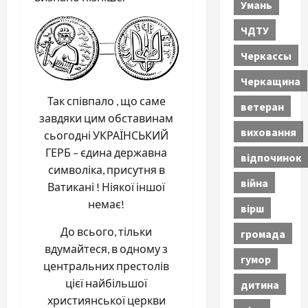
Умань
ЧДТУ
Черкассы
Черкащина
Так співпало , що саме
ветеран
завдяки цим обставинам
виховання
сьогодні УКРАЇНСЬКИЙ
ГЕРБ – єдина державна
відпочинок
символіка, присутня в
війна
Ватикані ! Ніякої іншої
немає!
вірш
До всього, тільки
громада
вдумайтеся, в одному з
гумор
центральних престолів
цієї найбільшої
дитина
християнської церкви