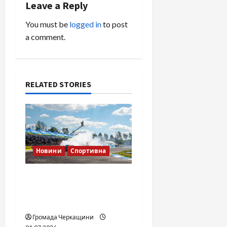
Leave a Reply
a
You must be
logged in
to post
v
a comment.
i
g
RELATED STORIES
a
t
i
Новини
Спортивна
o
SOF Drift Team: перша
n
мілітарі дрифт-команда
України
Громада Черкащини