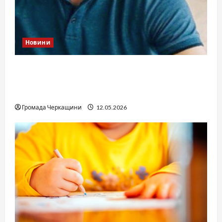
Новини
Справа «прокурора-педофіла»триває: чи
вдасться «перетравити» сором черкаській
юстиції?
Громада Черкащини
12.05.2026