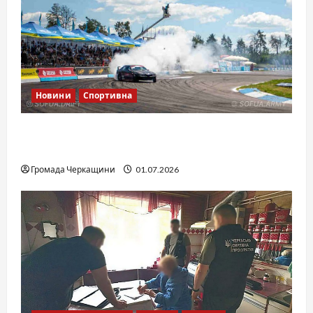
Новини
Спортивна
SOF Drift Team: перша мілітарі дрифт-
команда України
Громада Черкащини
01.07.2026