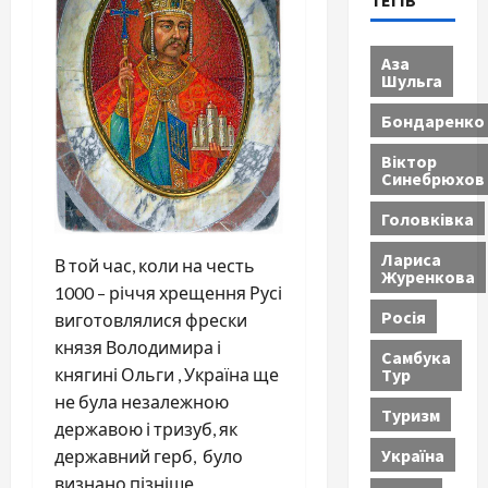
ТЕГІВ
Аза
Шульга
Бондаренко
Віктор
Синебрюхов
Головківка
Лариса
В той час, коли на честь
Журенкова
1000 – річчя хрещення Русі
Росія
виготовлялися фрески
князя Володимира і
Самбука
Тур
княгині Ольги , Україна ще
не була незалежною
Туризм
державою і тризуб, як
Україна
державний герб, було
визнано пізніше.