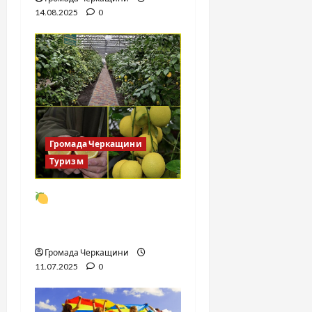
14.08.2025
0
Громада Черкащини
Туризм
Лимони Мейєра на
Черкащині вже не
екзотика
Громада Черкащини
11.07.2025
0