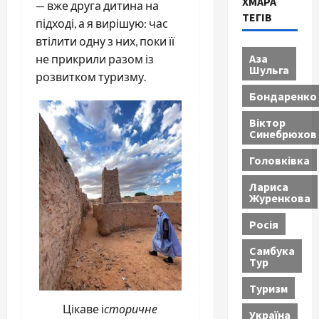
ХМАРА
— вже друга дитина на
ТЕГІВ
підході, а я вирішую: час
втілити одну з них, поки її
Аза
не прикрили разом із
Шульга
розвитком туризму.
Бондаренко
Віктор
Синебрюхов
Головківка
Лариса
Журенкова
Росія
Самбука
Тур
Туризм
Цікаве і
сторичне
Україна