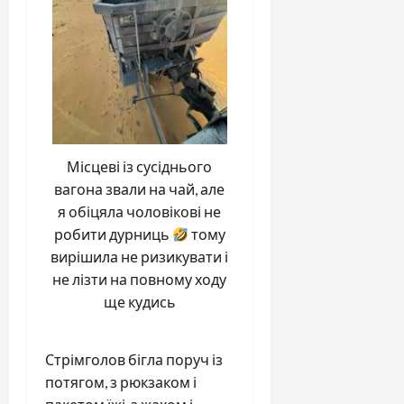
Місцеві із сусіднього
вагона звали на чай, але
я обіцяла чоловікові не
робити дурниць
тому
вирішила не ризикувати і
не лізти на повному ходу
ще кудись
Стрімголов бігла поруч із
потягом, з рюкзаком і