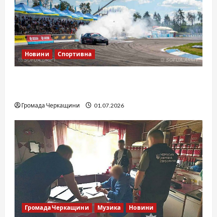
Новини
Спортивна
SOF Drift Team: перша мілітарі дрифт-
команда України
Громада Черкащини
01.07.2026
Громада Черкащини
Музика
Новини