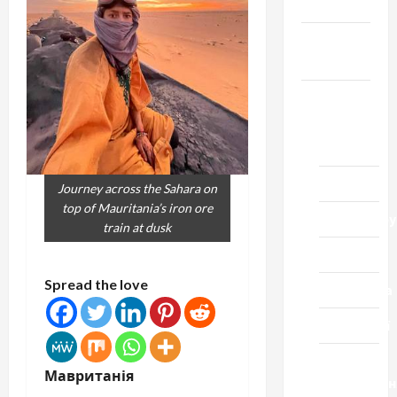
Честь
Громада
Черкащини
Новини
Домашній
ресторан
Кіно
Journey across the Sahara on
top of Mauritania’s iron ore
Коронавіру
train at dusk
Музика
Spread the love
Спортивна
Технології
Церква
Мавританія
"Уславленн