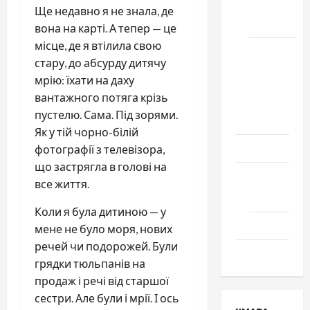
місто
Ще недавно я не знала, де
Черкаси
вона на карті. А тепер — це
місце, де я втілила свою
Школа
стару, до абсурду дитячу
№ 17.
мрію: їхати на даху
Випуск
вантажного потяга крізь
1978
пустелю. Сама. Під зорями.
року
Як у тій чорно-білій
Освіта
фотографії з телевізора,
що застрягла в голові на
Творчість
все життя.
Поезія
Коли я була дитиною — у
Проза
мене не було моря, нових
речей чи подорожей. Були
Туризм
грядки тюльпанів на
продаж і речі від старшої
сестри. Але були і мрії. І ось