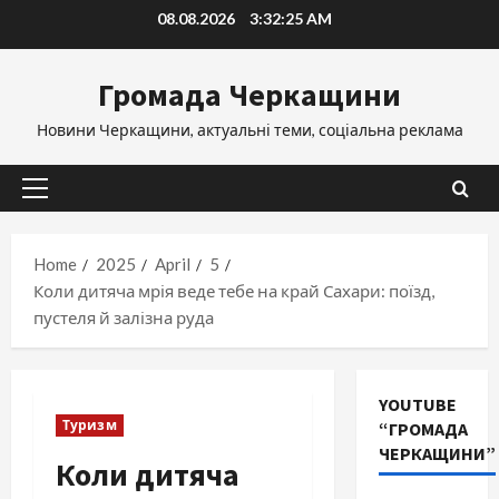
Skip
08.08.2026
3:32:26 AM
to
content
Громада Черкащини
Новини Черкащини, актуальні теми, соціальна реклама
Primary
Menu
Home
2025
April
5
Коли дитяча мрія веде тебе на край Сахари: поїзд,
пустеля й залізна руда
YOUTUBE
Туризм
“ГРОМАДА
ЧЕРКАЩИНИ”
Коли дитяча