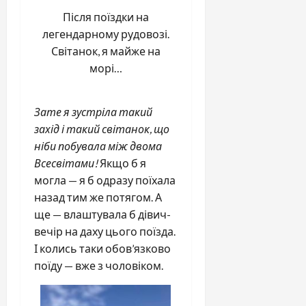
Після поїздки на
легендарному рудовозі.
Світанок, я майже на
морі…
Зате я зустріла такий
захід і такий світанок, що
ніби побувала між двома
Всесвітами!
Якщо б я
могла — я б одразу поїхала
назад тим же потягом. А
ще — влаштувала б дівич-
вечір на даху цього поїзда.
І колись таки обов’язково
поїду — вже з чоловіком.