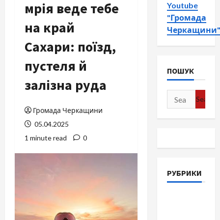
мрія веде тебе
Youtube
"Громада
на край
Черкащини
Сахари: поїзд,
пустеля й
ПОШУК
залізна руда
Search
for:
Громада Черкащини
05.04.2025
1 minute read
0
РУБРИКИ
Війна-
Пам`ять-