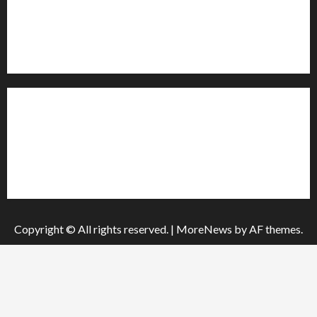
Email: salut-vam@ukr.net
Телефон:
+38 (096) 239-21-09
— черговий журналіст
м. Черкаси, Україна
Інформація
Про видання
Принципи редакції
Політика конфіденційності
Copyright © All rights reserved.
|
MoreNews
by AF themes.