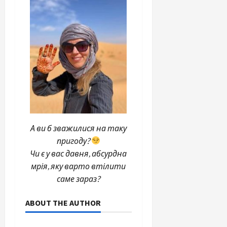
А ви б зважилися на таку
пригоду?
Чи є у вас давня, абсурдна
мрія, яку варто втілити
саме зараз?
ABOUT THE AUTHOR