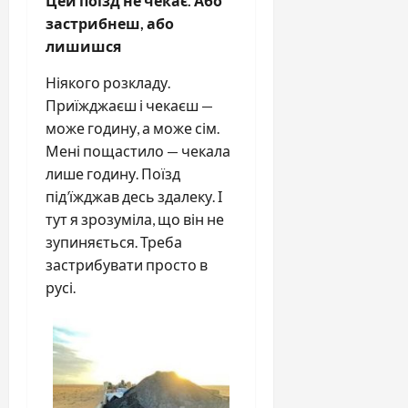
Цей поїзд не чекає. Або
застрибнеш, або
лишишся
Ніякого розкладу.
Приїжджаєш і чекаєш —
може годину, а може сім.
Мені пощастило — чекала
лише годину. Поїзд
під’їжджав десь здалеку. І
тут я зрозуміла, що він не
зупиняється. Треба
застрибувати просто в
русі.