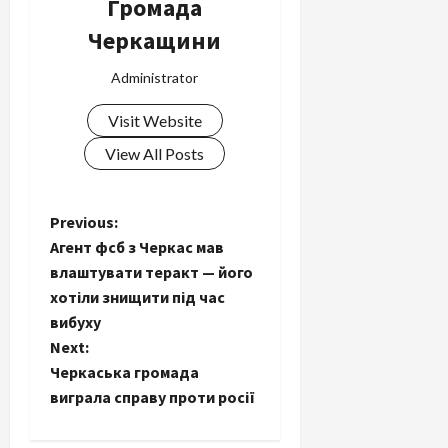
Громада
Черкащини
Administrator
Visit Website
View All Posts
P
Previous:
Агент фсб з Черкас мав
o
влаштувати теракт — його
хотіли знищити під час
s
вибуху
t
Next:
Черкаська громада
n
виграла справу проти росії
a