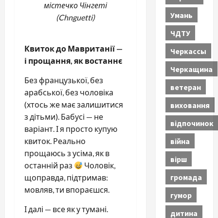
містечко Чінгеті
Умань
(Chnguetti)
ЧДТУ
Квиток до Мавританії —
Черкассы
і прощання, як востаннє
Черкащина
Без французької, без
ветеран
арабської, без чоловіка
(хтось же має залишитися
виховання
з дітьми). Бабусі — не
відпочинок
варіант. І я просто купую
війна
квиток. Реально
прощаюсь з усіма, як в
вірш
останній раз
Чоловік,
громада
щоправда, підтримав:
мовляв, ти впораєшся.
гумор
І далі — все як у тумані.
дитина