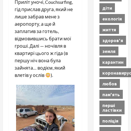
Приліт уночі, Couchsurfing,
діти
гід прислав друга, який не
лише забрав мене з
екологія
аеропорту, а ще й
життя
заплатив за готель,
відмовившись брати мої
здоров'я
гроші. Далі — ночівля в
земля
квартирі цього ж гіда (в
першу ніч вона була
карантин
зайнята… водієм, який
коронавиру
влетів у ослів
).
любов
пам'ять
перші
ластівки
поліція