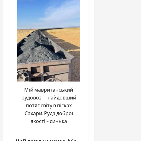
Мій мавританський
рудовоз — найдовший
потяг світу в пісках
Сахари. Руда доброї
якості – синька