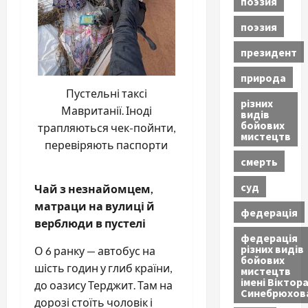
поэзия
поэзия
президент
природа
Пустельні таксі
різних
Мавританії. Іноді
видів
бойових
трапляються чек-пойнти,
мистецтв
перевіряють паспорти
смерть
суд
Чай з незнайомцем,
матраци на вулиці й
федерація
верблюди в пустелі
федерація
різних видів
О 6 ранку — автобус на
бойових
шість годин у глиб країни,
мистецтв
імені Віктор
до оазису Терджит. Там на
Синебрюхов
дорозі стоїть чоловік і