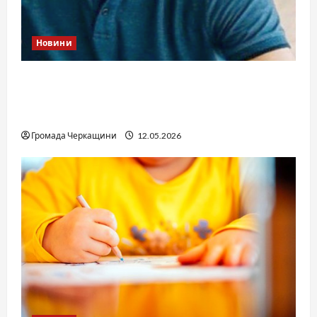
Новини
Справа «прокурора-педофіла»триває: чи
вдасться «перетравити» сором черкаській
юстиції?
Громада Черкащини
12.05.2026