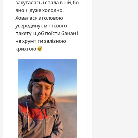
закуталась і спала в ній, бо
вночі дуже холодно.
Ховалася з головою
усередину сміттєвого
пакету, щоб поїсти банан і
не хрумтіти залізною
крихтою