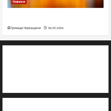
Новини
Дитячі запитання до Бога: прості слова про
вічне
Громада Черкащини
06.05.2026
© 2019–2026 Громада Черкащини
Громадсько-політичне видання
Ідентифікатор медіа: R30-04933
Редакція розповідає про Черкаси та Черкащину:
новини, культуру, туризм, суспільне життя. Працюємо з
офіційними запитами та зверненнями громадян.
Контакти редакції: