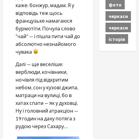
фото
каже: бонжур, мадам. Я у
відповідь теж щось
черкаси
французьке намагаюся
черкаси
бурмотіти. Почула слово
“чай” — і пішла пити чай до
історія
абсолютно незнайомого
чувака
Далі — ще веселіше:
верблюди, кочівники,
ночівля під відкритим
небом, сон у кузові джипа,
матраци на вулиці, бо в
хатах спати — як у духовці.
Ну і головний атракціон —
19 годин на даху потяга з
рудою через Сахару…