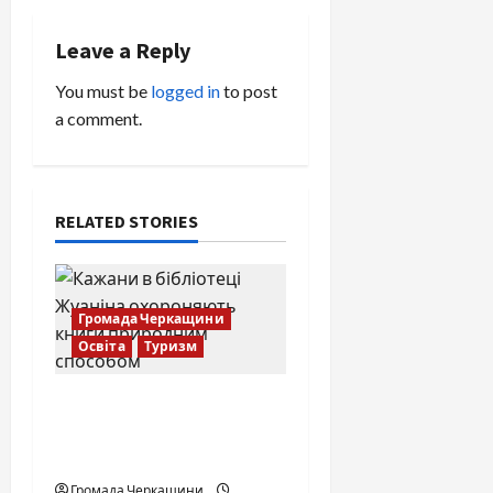
v
Leave a Reply
i
You must be
logged in
to post
a comment.
g
a
t
RELATED STORIES
i
o
Громада Черкащини
Освіта
Туризм
n
Нічні охоронці
книжкових скарбів:
бібліотека Жуаніна
Громада Черкащини