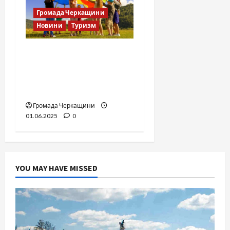
Громада Черкащини
Новини
Туризм
Куди відправити дитину
влітку? Черкаси 2025 —
ціни, програми,
контакти
Громада Черкащини
01.06.2025
0
YOU MAY HAVE MISSED