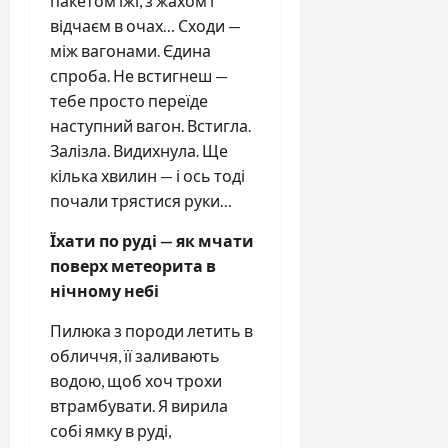
пакетом їжі, з жахом і
відчаєм в очах… Сходи —
між вагонами. Єдина
спроба. Не встигнеш —
тебе просто переїде
наступний вагон. Встигла.
Залізла. Видихнула. Ще
кілька хвилин — і ось тоді
почали трястися руки…
Їхати по руді — як мчати
поверх метеорита в
нічному небі
Пилюка з породи летить в
обличчя, її заливають
водою, щоб хоч трохи
втрамбувати. Я вирила
собі ямку в руді,