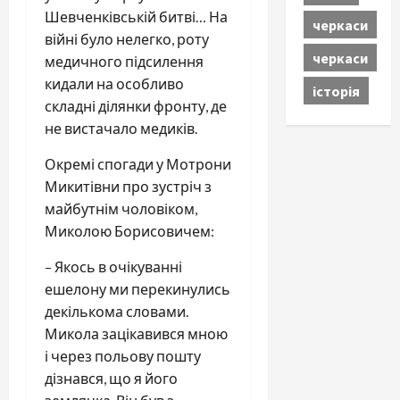
Шевченківській битві… На
черкаси
війні було нелегко, роту
черкаси
медичного підсилення
кидали на особливо
історія
складні ділянки фронту, де
не вистачало медиків.
Окремі спогади у Мотрони
Микитівни про зустріч з
майбутнім чоловіком,
Миколою Борисовичем:
– Якось в очікуванні
ешелону ми перекинулись
декількома словами.
Микола зацікавився мною
і через польову пошту
дізнався, що я його