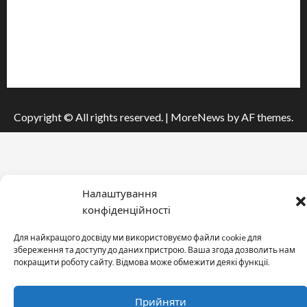
Інформація
Про видання
Принципи редакції
Політика конфіденційності
Copyright © All rights reserved.
|
MoreNews
by AF themes.
Налаштування
конфіденційності
Для найкращого досвіду ми використовуємо файли cookie для
збереження та доступу до даних пристрою. Ваша згода дозволить нам
покращити роботу сайту. Відмова може обмежити деякі функції.
Прийняти