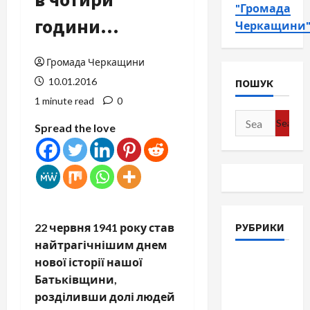
"Громада
години…
Черкащини
Громада Черкащини
10.01.2016
ПОШУК
1 minute read
0
Search
Spread the love
for:
РУБРИКИ
22 червня 1941 року став
найтрагічнішим днем
нової історії нашої
Війна-
Батьківщини,
Пам`ять-
розділивши долі людей
Честь