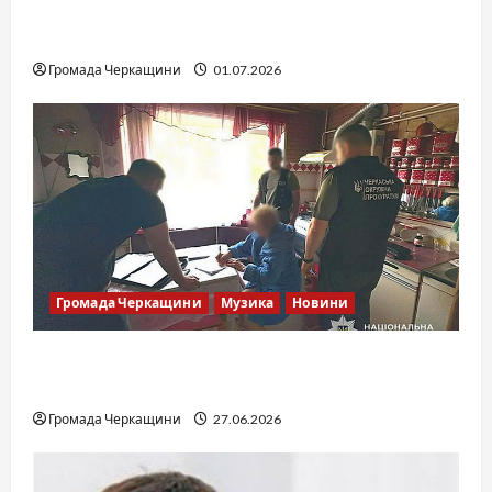
SOF Drift Team: перша мілітарі дрифт-
команда України
Громада Черкащини
01.07.2026
Громада Черкащини
Музика
Новини
Справа «Спів Братів»: що відомо з відкритих
джерел
Громада Черкащини
27.06.2026