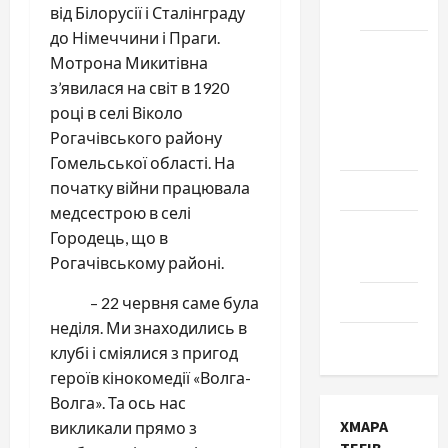
Черкаси
від Білорусії і Сталінграду
до Німеччини і Праги.
Школа
Мотрона Микитівна
№ 17.
з’явилася на світ в 1920
Випуск
році в селі Віколо
1978
Рогачівського району
року
Гомельської області. На
початку війни працювала
Освіта
медсестрою в селі
Творчість
Городець, що в
Поезія
Рогачівському районі.
Проза
– 22 червня саме була
неділя. Ми знаходились в
Туризм
клубі і сміялися з пригод
героїв кінокомедії «Волга-
Волга». Та ось нас
ХМАРА
викликали прямо з