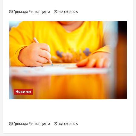
юстиції?
Громада Черкащини
12.05.2026
Новини
Дитячі запитання до Бога: прості слова про
вічне
Громада Черкащини
06.05.2026