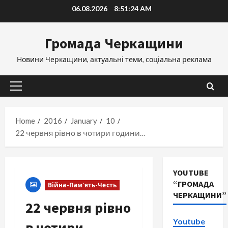
Skip
06.08.2026
8:51:25 AM
to
content
Громада Черкащини
Новини Черкащини, актуальні теми, соціальна реклама
Primary
Menu
Home
2016
January
10
22 червня рівно в чотири години…
YOUTUBE
“ГРОМАДА
Війна-Пам`ять-Честь
ЧЕРКАЩИНИ”
22 червня рівно
Youtube
в чотири