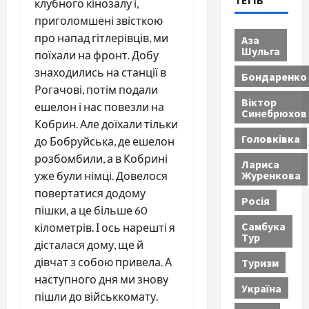
ТЕГІВ
клубного кінозалу і,
приголомшені звісткою
про напад гітлерівців, ми
Аза
Шульга
поїхали на фронт. Добу
знаходились на станції в
Бондаренко
Рогачові, потім подали
Віктор
ешелон і нас повезли на
Синебрюхов
Кобрин. Але доїхали тільки
Головківка
до Бобруйська, де ешелон
розбомбили, а в Кобрині
Лариса
Журенкова
уже були німці. Довелося
повертатися додому
Росія
пішки, а це більше 60
Самбука
кілометрів. І ось нарешті я
Тур
дісталася дому, ще й
дівчат з собою привела. А
Туризм
наступного дня ми знову
Україна
пішли до військкомату.