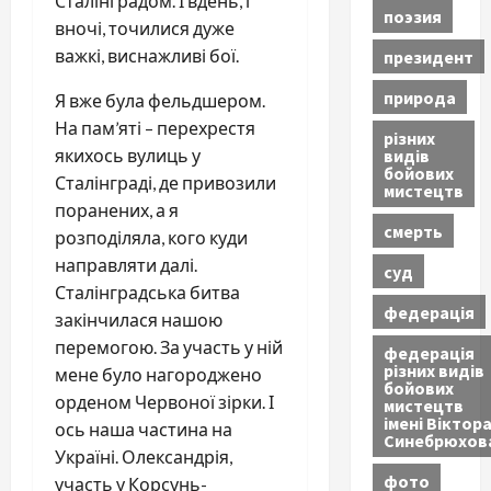
Сталінградом. І вдень, і
поэзия
вночі, точилися дуже
важкі, виснажливі бої.
президент
природа
Я вже була фельдшером.
На пам’яті – перехрестя
різних
видів
якихось вулиць у
бойових
Сталінграді, де привозили
мистецтв
поранених, а я
смерть
розподіляла, кого куди
направляти далі.
суд
Сталінградська битва
федерація
закінчилася нашою
перемогою. За участь у ній
федерація
різних видів
мене було нагороджено
бойових
орденом Червоної зірки. І
мистецтв
імені Віктор
ось наша частина на
Синебрюхов
Україні. Олександрія,
фото
участь у Корсунь-