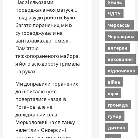
Умань
Нас зі сльозами
проводжала моя матуся. І
ЧДТУ
– відразу до роботи. Було
Черкассы
багато поранених, ми їх
супроводжували на
Черкащина
вантажівках до Гомеля.
ветеран
Пам’ятаю
тяжкопораненого майора,
виховання
я його всю дорогу тримала
відпочинок
на руках.
війна
Ми доправили поранених
до шпиталю і уже
вірш
поверталися назад, в
громада
Рогачов, але не
доїжджаючи села
гумор
Мерколовичі на світанку
дитина
налетіли «Юнкерси» і
почали з диким виттям