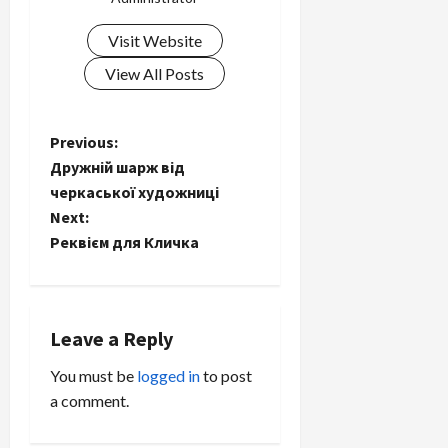
Visit Website
View All Posts
P
Previous:
Дружній шарж від
o
черкаської художниці
Next:
s
Реквієм для Кличка
t
n
Leave a Reply
a
You must be
logged in
to post
v
a comment.
i