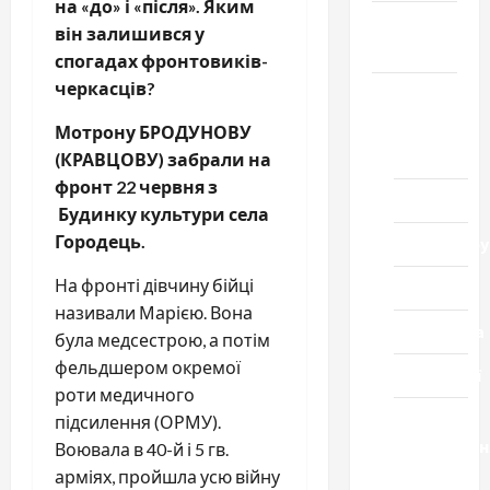
на «до» і «після». Яким
Громада
він залишився у
Черкащини
спогадах фронтовиків-
черкасців?
Новини
Домашній
Мотрон
у
Б
РОДУНОВУ
ресторан
(КРАВЦОВУ) забрали на
фронт 22 червня з
Кіно
Будинку культури села
Городець.
Коронавіру
На фронті дівчину бійці
Музика
називали Марією. Вона
Спортивна
була медсестрою, а потім
фельдшером окремої
Технології
роти медичного
Церква
підсилення (ОРМУ).
"Уславленн
Воювала в 40-й і 5 гв.
місто
арміях, пройшла усю війну