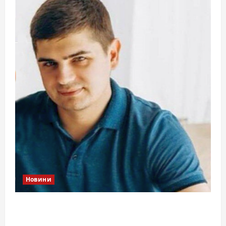
Новини
Справа «прокурора-педофіла»триває: чи
вдасться «перетравити» сором черкаській