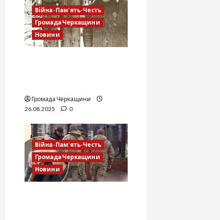
Війна-Пам`ять-Честь
Громада Черкащини
Новини
Остап Вишня: від
короля тиражу до
в’язня тундри
Громада Черкащини
26.08.2025
0
Війна-Пам`ять-Честь
Громада Черкащини
Новини
Канів: суд відмовив
потерпілому, якого
силоміць доставили до