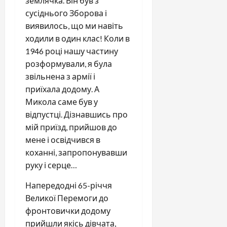
землячка. Він був з
сусіднього Зборова і
виявилось, що ми навіть
ходили в один клас! Коли в
1946 році нашу частину
розформували, я була
звільнена з армії і
приїхала додому. А
Микола саме був у
відпустці. Дізнавшись про
мій приїзд, прийшов до
мене і освідчився в
коханні, запропонувавши
руку і серце…
Напередодні 65-річчя
Великої Перемоги до
фронтовички додому
прийшли якісь дівчата,