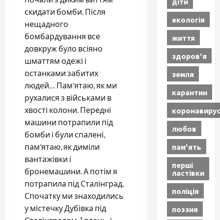
діти
скидати бомби. Після
екологія
нещадного
бомбардування все
життя
довкруж було всіяно
здоров'я
шматтям одежі і
останками забитих
земля
людей… Пам’ятаю, як ми
карантин
рухалися з військами в
хвості колони. Передні
коронавиру
машини потрапили під
любов
бомби і були спалені,
пам'ять
пам’ятаю, як диміли
вантажівки і
перші
бронемашини. А потім я
ластівки
потрапила під Сталінград.
поліція
Спочатку ми знаходились
у містечку Дубівка під
поэзия