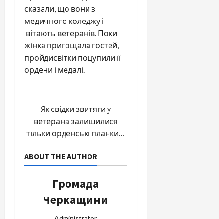
сказали, що вони з
медичного коледжу і
вітають ветеранів. Поки
жінка пригощала гостей,
пройдисвітки поцупили її
ордени і медалі.
Як свідки звитяги у
ветерана залишилися
тільки орденські планки…
ABOUT THE AUTHOR
Громада
Черкащини
Administrator