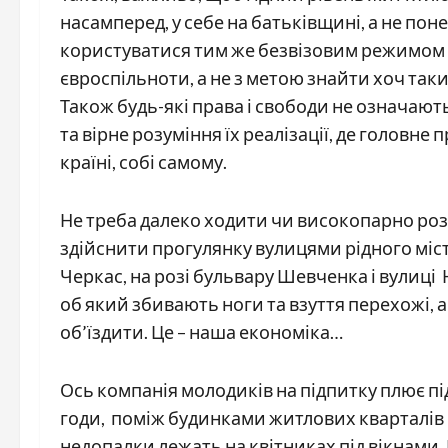
насамперед, у себе на батьківщині, а не пон
користуватися тим же безвізовим режимом з
євроспільноти, а не з метою знайти хоч так
Також будь-які права і свободи не означають
та вірне розуміння їх реалізації, де головне
країні, собі самому.
Не треба далеко ходити чи високопарно роз
здійснити прогулянку вулицями рідного міст
Черкас, на розі бульвару Шевченка і вулиці 
об який збивають ноги та взуття перехожі, 
об’їздити. Це – наша економіка…
Ось компанія молодиків на підпитку плює під 
годи, поміж будинками житлових кварталів в
недопалки лежать на квітниках під вікнами.