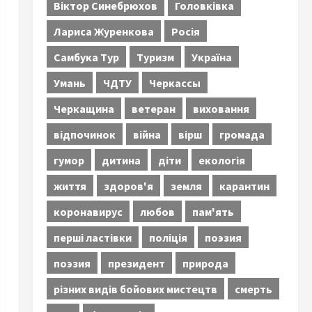
Віктор Синебрюхов
Головківка
Лариса Журенкова
Росія
Самбука Тур
Туризм
Україна
Умань
ЧДТУ
Черкассы
Черкащина
ветеран
виховання
відпочинок
війна
вірш
громада
гумор
дитина
діти
екологія
життя
здоров'я
земля
карантин
коронавирус
любов
пам'ять
перші ластівки
поліція
поэзия
поэзия
президент
природа
різних видів бойових мистецтв
смерть