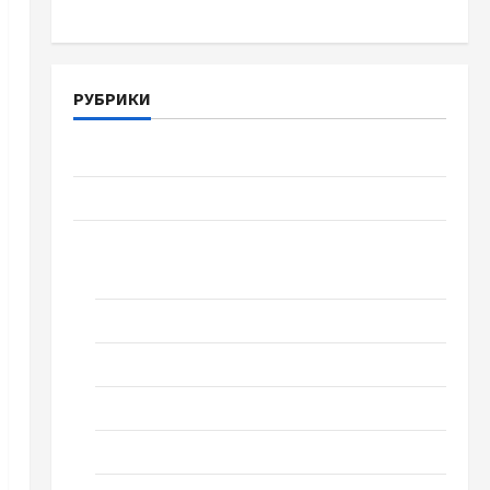
РУБРИКИ
Війна-Пам`ять-Честь
Громада Черкащини
Новини
Домашній ресторан
Кіно
Коронавірус
Музика
Спортивна