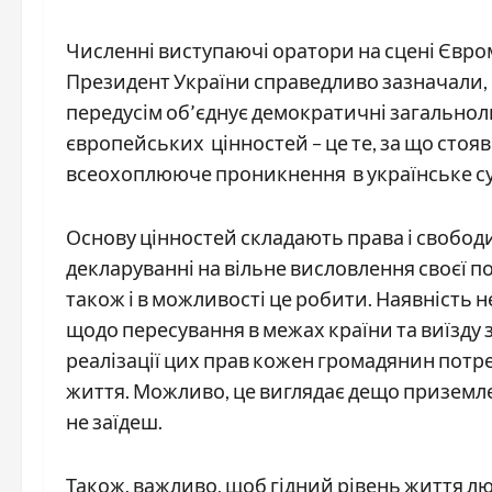
Численні виступаючі оратори на сцені Євро
Президент України справедливо зазначали,
передусім об’єднує демократичні загальнолю
європейських цінностей – це те, за що стоя
всеохоплююче проникнення в українське су
Основу цінностей складають права і свобод
декларуванні на вільне висловлення своєї по
також і в можливості це робити. Наявність
щодо пересування в межах країни та виїзду з
реалізації цих прав кожен громадянин потре
життя. Можливо, це виглядає дещо приземлен
не заїдеш.
Також, важливо, щоб гідний рівень життя лю