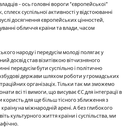
ладців – ось головні вороги “європейської”
к, сплеск суспільної активності у відстоюванні
 руслі досягнення європейських цінностей,
муванні обличчя країни та влади, часом
ького народу і передусім молоді полягає у
ний досвід став візитівкою вітчизняного
нні передусім бути суспільно і політично
озбудові держави шляхом роботи у громадських
траційних організаціх. Тільки так ми зможемо
ати всі ті вимоги, що висуває ЄС для інтеграції в
и користь для ще більш тісного зближення з
країну на міжнародній арені. А без глибокого
іть культурного життя країни і суспільства, ми
афічно.