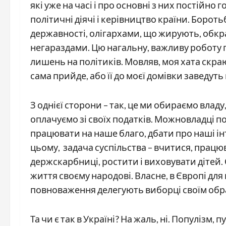
які уже на часі і про основні з них постійно 
політичні діячі і керівництво країни. Борот
державності, олігархами, що жирують, обкр
негараздами. Цю нагальну, важливу роботу п
лишень на політиків. Мовляв, моя хата скраю
сама прийде, або її до моєї домівки заведут
З однієї сторони – так, це ми обираємо влад
оплачуємо зі своїх податків. Можновладці по
працювати на наше благо, дбати про наші ін
цьому, задача суспільства – вчитися, працю
держскарбниці, ростити і виховувати дітей.
життя своєму народові. Власне, в Європі для 
повноваження делегують виборці своїм обра
Та чи є так в Україні? На жаль, ні. Популізм,