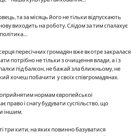
вець, та за місяць його не тільки відпускають
нову виходить на роботу. Слідом за тим спалахує
 політика…
в серця пересічних громадян вже вкотре закралася
ти потрібно не тільки з очищення влади, а і з
допалки під балкон, не бажай зла ближньому, не
 який хочеш побачити у своїх співгромадянах.
ьноприйнятим нормам європейської
має право і снагу будувати суспільство, що
ви іншим.
 ті три кити, на яких повинно базуватися