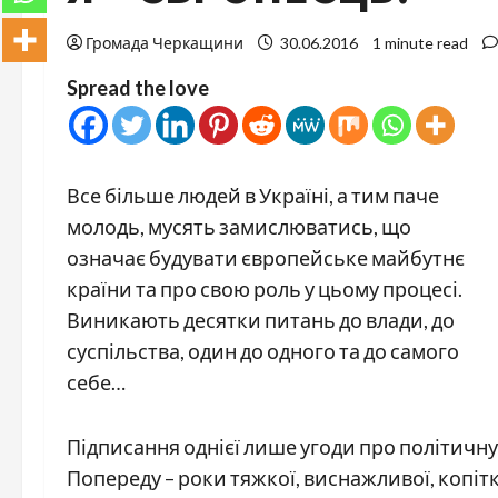
Громада Черкащини
30.06.2016
1 minute read
Spread the love
Все більше людей в Україні, а тим паче
молодь, мусять замислюватись, що
означає будувати європейське майбутнє
країни та про свою роль у цьому процесі.
Виникають десятки питань до влади, до
суспільства, один до одного та до самого
себе…
Підписання однієї лише угоди про політичну А
Попереду – роки тяжкої, виснажливої, копітк