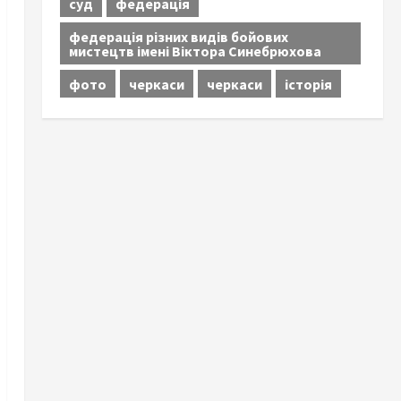
суд
федерація
федерація різних видів бойових
мистецтв імені Віктора Синебрюхова
фото
черкаси
черкаси
історія