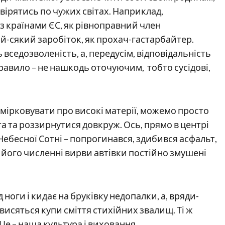
евірятись по чужих світах. Наприклад,
 країнами ЄС, як рівноправний член
ий-сякий заробіток, як прохач-гастарбайтер.
 вседозволеність, а, передусім, відповідальність
 правило – не нашкодь оточуючим, тобто сусідові,
мірковувати про високі матерії, можемо просто
а та роззирнутися довкруж. Ось, прямо в центрі
Небесної Сотні – попрогинався, здибився асфальт,
а його численні вирви автівки постійно змушені
ноги і кидає на бруківку недопалки, а, вряди-
исяться купи сміття стихійних звалищ. Ті ж
 Це – наша культура і виховання…