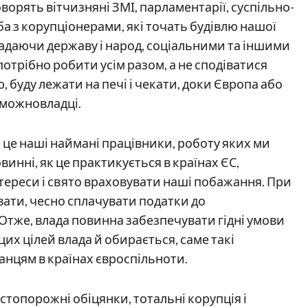
говорять вітчизняні ЗМІ, парламентарії, суспільно-
ьба з корупціонерами, які точать будівлю нашої
адаючи державу і народ, соціальними та іншими
отрібно робити усім разом, а не сподіватися
, буду лежати на печі і чекати, доки Європа або
ь можновладці.
у, це наші наймані працівники, роботу яких ми
винні, як це практикується в країнах ЄС,
тереси і свято враховувати наші побажання. При
вати, чесно сплачувати податки до
 Отже, влада повинна забезпечувати гідні умови
цих цілей влада й обирається, саме такі
нцям в країнах євроспільноти.
 пустопорожні обіцянки, тотальні корупція і