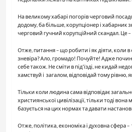
На великому хабарі погорів черговий посадо
додому, ба більше, корупціонер і хабарник з
черговий гучний корупційний скандал. Це –
Отже, питання – що робити і як діяти, коли 
зневіра? Ало, громадо! Почуйте! Адже почина
себе також. Не сміти в під’їзді, не кидай не
хамствуй і загалом, відповідай тому рівню,
Тільки коли людина сама відповідає загал
християнської цивілізації, тільки тоді вона 
базується на цих нормах та давати настано
Отже, політика, економіка і духовна сфера –