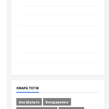
Технології
Церква "Уславлення". місто Черкаси
Школа № 17. Випуск 1978 року
Освіта
Творчість
Поезія
Проза
Туризм
ХМАРА ТЕГІВ
Аза Шульга
Бондаренко