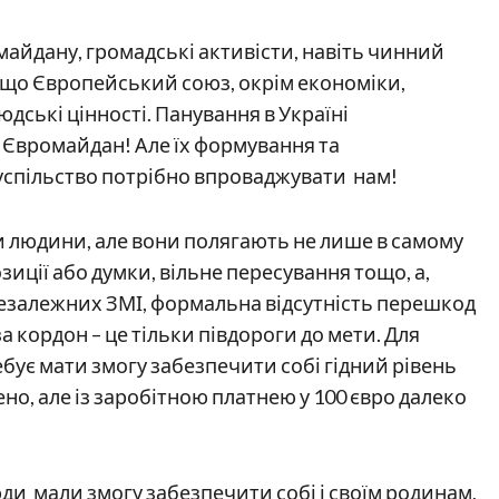
майдану, громадські активісти, навіть чинний
 що Європейський союз, окрім економіки,
дські цінності. Панування в Україні
в Євромайдан! Але їх формування та
спільство потрібно впроваджувати нам!
и людини, але вони полягають не лише в самому
зиції або думки, вільне пересування тощо, а,
 незалежних ЗМІ, формальна відсутність перешкод
а кордон – це тільки півдороги до мети. Для
бує мати змогу забезпечити собі гідний рівень
о, але із заробітною платнею у 100 євро далеко
ди мали змогу забезпечити собі і своїм родинам,