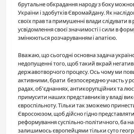
брутальне обкрадання народу з боку можнов
України і здобутків Євромайдану. Як наслідо
своїх прав та примушенні влади слідувати в
усвідомлення своєї значимості і сили в фор
змінюються розчаруванням і апатією.
Вважаю, що сьогодні основна задача українс
недопущенні того, щоб такий вкрай негатив
державотворчого процесу. Ось чому ми пови
активними, брати безпосередню участь у р
радах, об’єднаннях, антикорупційних та люс
примусити наших представників у владі викон
євроспільноту. Тільки так зможемо принест
Євросоюзом, щоб дійсно гідно представляти 
реформування суспільно-політичного, ба нав
залишимось європейцями тільки суто геогр