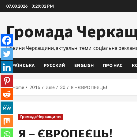
Skip
07.08.2026
3:29:03 PM
to
content
Громада Черка
Новини Черкащини, актуальні теми, соціальна реклам
УКРАЇНСЬКА
РУССКИЙ
ENGLISH
ПРО НАС
К
Home
2016
June
30
Я – ЄВРОПЕЄЦЬ!
Громада Черкащини
Я – ЄВРОПЕЄЦЬ!