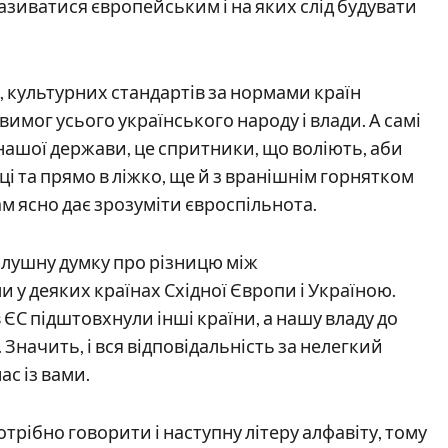
називатися європейським і на яких слід будувати
, культурних стандартів за нормами країн
имог усього українського народу і влади. А самі
ашої держави, це спритники, що воліють, аби
і та прямо в ліжко, ще й з вранішнім горнятком
ам ясно дає зрозуміти євроспільнота.
слушну думку про різницю між
у деяких країнах Східної Європи і Україною.
 ЄС підштовхнули інші країни, а нашу владу до
Значить, і вся відповідальність за нелегкий
ас із вами.
отрібно говорити і наступну літеру алфавіту, тому