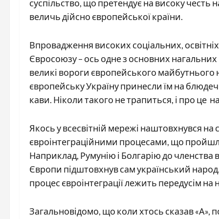
суспільство, що претендує на високу честь 
величь дійсно європейської країни.
Впровадження високих соціальних, освітніх
Євросоюзу – ось одне з основних нагальних в
великі вороги європейського майбутнього н
європейську Україну принесли їм на блюдечц
кави. Ніколи такого не трапиться, і про це н
Якось у всесвітній мережі наштовхнувся на 
євроінтеграційними процесами, що пройшли 
Наприклад, Румунію і Болгарію до членства в
Європи підштовхнув сам український народ. 
процес євроінтеграції лежить передусім на н
Загальновідомо, що коли хтось сказав «А», п