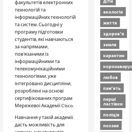
діти
факультетів електронних
технологій та
екологія
інформаційних технологій
життя
та систем. Сьогодні у
програму підготовки
здоров'я
студентів, які навчаються
земля
за напрямами,
пов’язаними із
карантин
інформаційними та
коронавиру
телекомунікаційними
технологіями, уже
любов
інтегровано дисципліни,
пам'ять
розроблені на основі
сертифікованих програм
перші
ластівки
Мережевої Академії Cisco.
поліція
Навчання у такій академії
дасть можливість для
поэзия
черкаських студентів