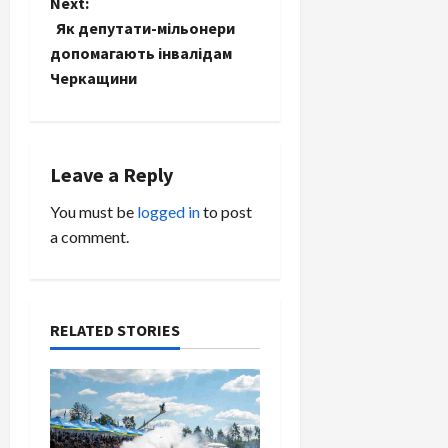
o
Next:
Як депутати-мільонери
s
допомагають інвалідам
t
Черкащини
n
a
Leave a Reply
v
You must be
logged in
to post
a comment.
i
g
a
RELATED STORIES
t
i