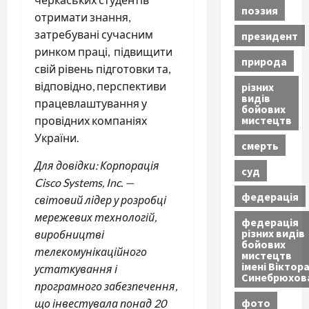
поэзия
отримати знання,
затребувані сучасним
президент
ринком праці, підвищити
природа
свій рівень підготовки та,
відповідно, перспективи
різних
видів
працевлаштування у
бойових
мистецтв
провідних компаніях
України.
смерть
Для довідки: Корпорація
суд
Cisco Systems, Inc. —
федерація
світовий лідер у розробці
мережевих технологій,
федерація
різних видів
виробництві
бойових
телекомунікаційного
мистецтв
імені Віктор
устаткування і
Синебрюхов
програмного забезпечення,
фото
що інвестувала понад 20