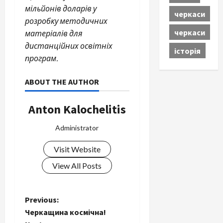
мільйонів доларів у
черкаси
розробку методичних
черкаси
матеріалів для
дистанційних освітніх
історія
програм.
ABOUT THE AUTHOR
Anton Kalochelitis
Administrator
Visit Website
View All Posts
P
Previous:
Черкащина космічна!