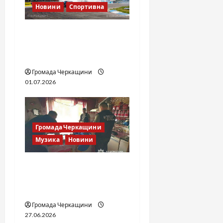
o
Новини
Спортивна
n
SOF Drift Team: перша
мілітарі дрифт-команда
України
Громада Черкащини
01.07.2026
Громада Черкащини
Музика
Новини
Справа «Спів Братів»: що
відомо з відкритих
джерел
Громада Черкащини
27.06.2026