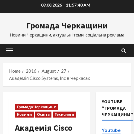
Skip
09.08.2026
11:57:41 AM
to
content
Громада Черкащини
Новини Черкащини, актуальні теми, соціальна реклама
Primary
Menu
Home
2016
August
27
Академія Cisco Systems, Inc в Черкасах
YOUTUBE
Громада Черкащини
“ГРОМАДА
ЧЕРКАЩИНИ”
Новини
Освіта
Технології
Академія Cisco
Youtube