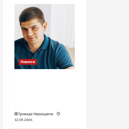
Новини
Справа «прокурора-
педофіла»триває: чи
вдасться «перетравити»
сором черкаській
юстиції?
Громада Черкащини
12.05.2026