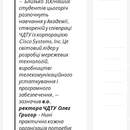
– Близько 100 наших
Громада
студентів цьогоріч
Черкащини
розпочнуть
навчання у Академії,
Новини
створеній у співпраці
ЧДТУ із корпорацією
Домашній
Cisco Systems, Inc. Це
ресторан
світовий лідер у
Кіно
розробці мережевих
технологій,
Коронавіру
виробництві
телекомунікаційного
Музика
устаткування і
програмного
Спортивна
забезпечення, —
Технології
зазначив
в.о.
ректора ЧДТУ Олег
Церква
Григор
– Нині
"Уславленн
практично кожна
місто
організація потребує