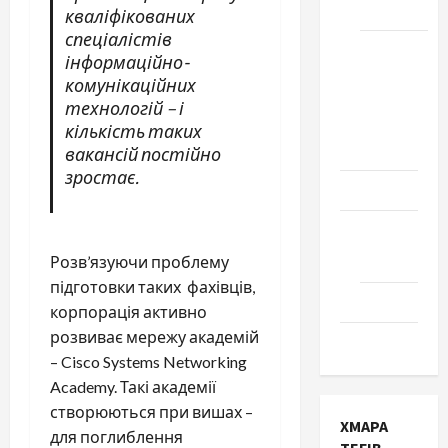
Черкаси
кваліфікованих
спеціалістів
Школа
інформаційно-
№ 17.
комунікаційних
Випуск
технологій – і
1978
кількість таких
року
вакансій постійно
зростає.
Освіта
Творчість
Розв’язуючи проблему
Поезія
підготовки таких фахівців,
Проза
корпорація активно
розвиває мережу академій
Туризм
– Cisco Systems Networking
Academy. Такі академії
створюються при вишах –
ХМАРА
для поглиблення