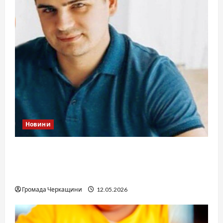
Новини
Справа «прокурора-педофіла»триває: чи
вдасться «перетравити» сором черкаській
юстиції?
Громада Черкащини
12.05.2026