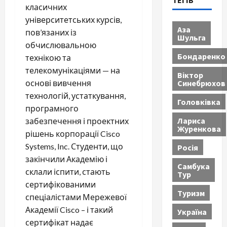
ТЕГІВ
класичних
університетських курсів,
Аза
пов’язаних із
Шульга
обчислювальною
Бондаренко
технікою та
телекомунікаціями — на
Віктор
Синебрюхов
основі вивчення
технологій, устаткування,
Головківка
програмного
Лариса
забезпечення і проектних
Журенкова
рішень корпорації Cisco
Systems, Inc. Студенти, що
Росія
закінчили Академію і
Самбука
склали іспити, стають
Тур
сертифікованими
Туризм
спеціалістами Мережевої
Академії Cisco – і такий
Україна
сертифікат надає