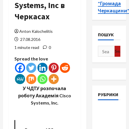
Systems, Inc в
"Громада
Черкащини
Черкасах
Anton Kalochelitis
ПОШУК
27.08.2016
1 minute read
0
Search
for:
Spread the love
У ЧДТУ розпочала
РУБРИКИ
роботу Академія Cisco
Systems, Inc.
Війна-
Пам`ять-
Честь