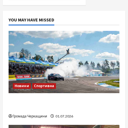
YOU MAY HAVE MISSED
Новини
Спортивна
SOF Drift Team: перша мілітарі дрифт-
команда України
Громада Черкащини
01.07.2026