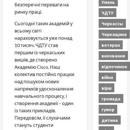
Умань
безперечні переваги на
ринку праці.
ЧДТУ
Черкассы
Сьогодні таких академій у
всьому світі
Черкащина
нараховується уже понад
ветеран
10 тисяч. ЧДТУ став
першим із черкаських
виховання
вишів, де створено
відпочинок
Академію Cisco. Наш
колектив постійно працює
війна
над пошуком нових
вірш
напрямків удосконалення
навчального процесу, і
громада
створення академії – один
гумор
із таких прикладів.
Передовсім, її слухачами
дитина
стануть студенти