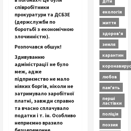
діти
співробітники
екологія
прокуратури та ДСБЗЕ
(держслужби по
життя
боротьбі з економічною
здоров'я
злочинністю).
земля
Розпочався обшук!
карантин
Здивуванню
адміністрації не було
коронавиру
меж, адже
любов
підприємство не мало
ніяких боргів, ніколи не
пам'ять
затримувало заробітної
перші
платні, завжди справно
ластівки
та вчасно сплачувало
поліція
податки і т. ін. Особливо
неприємно вразило
поэзия
безцеремонне