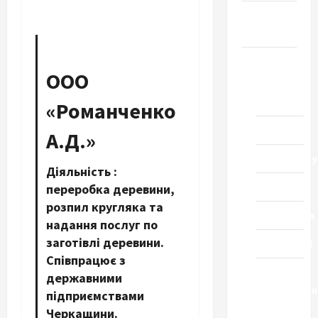
Громада
Черкащини
Новини
ООО
Домашній
ресторан
«Романченко
Кіно
А.Д.»
Коронавіру
Діяльність :
Музика
переробка деревини,
розпил кругляка та
Спортивна
надання послуг по
заготівлі деревини.
Технології
Співпрацює з
Церква
державними
"Уславленн
підприємствами
місто
Черкащини.