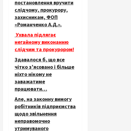
постановлення вручити
слідчому, прокурору,
захисникам, ФОП
«Романченко А.Д.».
Ухвала підлягає
негайному виконанню
слідчим та прокурором!
Здавалося б, що все
чітко з’ясовано і більше
ніхто нікому не
заважатиме
працювати…
Але, на законну вимогу
робітників підприємства
щодо звільнення
неправомочно
утримуваного