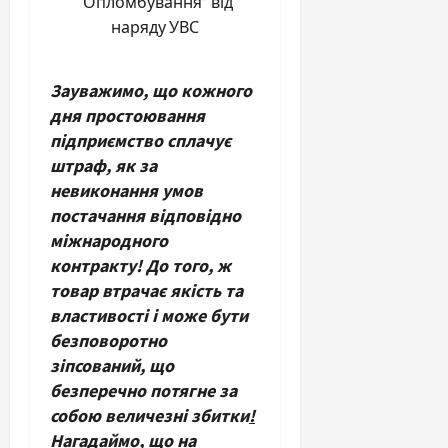
“Опломбування” від
наряду УВС
Зауважимо, що кожного
дня простоювання
підприємство сплачує
штраф, як за
невиконання умов
постачання
відповідно
міжнародного
контракту!
До того, ж
товар втрачає якість та
властивості і може бути
безповоротно
зіпсований
, що
безперечно потягне за
собою величезні збитки
!
Нагадаймо, що на