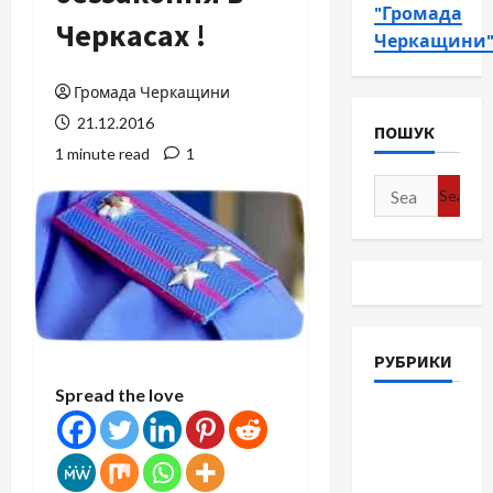
"Громада
Черкасах !
Черкащини
Громада Черкащини
21.12.2016
ПОШУК
1 minute read
1
Search
for:
РУБРИКИ
Spread the love
Війна-
Пам`ять-
Честь