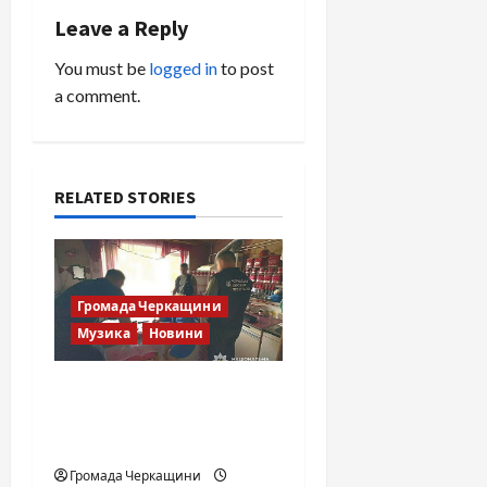
Leave a Reply
You must be
logged in
to post
a comment.
RELATED STORIES
Громада Черкащини
Музика
Новини
Справа «Спів Братів»: що
відомо з відкритих
джерел
Громада Черкащини