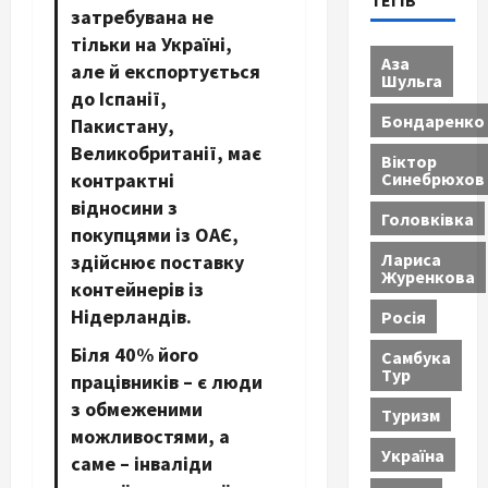
ТЕГІВ
затребувана не
тільки на Україні,
Аза
але й експортується
Шульга
до Іспанії,
Бондаренко
Пакистану,
Великобританії, має
Віктор
Синебрюхов
контрактні
відносини з
Головківка
покупцями із ОАЄ,
Лариса
здійснює поставку
Журенкова
контейнерів із
Нідерландів.
Росія
Біля 40% його
Самбука
Тур
працівників – є люди
з обмеженими
Туризм
можливостями, а
Україна
саме – інваліди