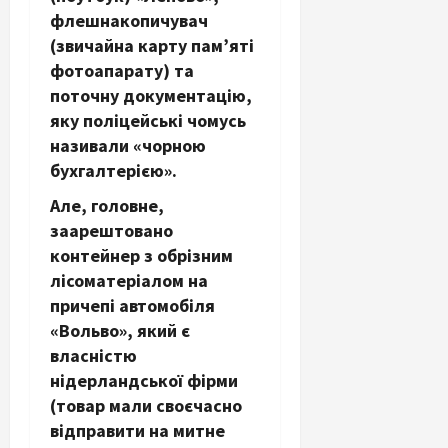
флешнакопичувач
(звичайна карту пам’яті
фотоапарату) та
поточну документацію,
яку поліцейські чомусь
називали «чорною
бухгалтерією».
Але, головне,
заарештовано
контейнер з обрізним
лісоматеріалом на
причепі автомобіля
«Вольво», який є
власністю
нідерландської фірми
(товар мали своєчасно
відправити на митне