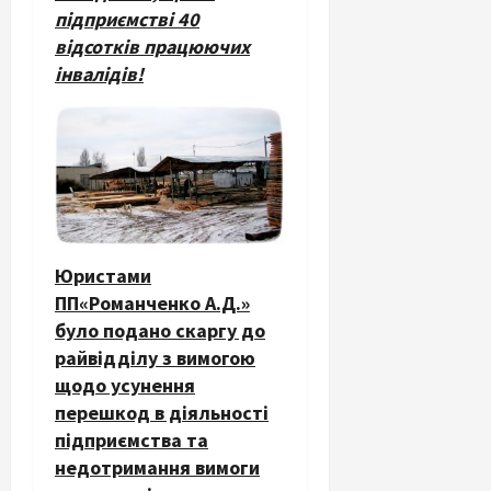
підприємстві 40
відсотків працюючих
інвалідів!
Юристами
ПП«Романченко А.Д.»
було подано скаргу до
райвідділу з вимогою
щодо усунення
перешкод в діяльності
підприємства та
недотримання вимоги