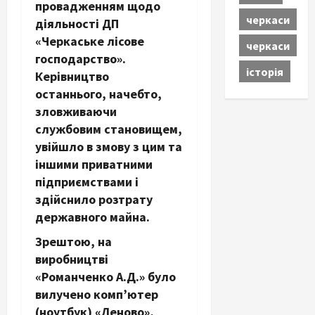
провадженням щодо
черкаси
діяльності ДП
«Черкаське лісове
черкаси
господарство».
історія
Керівництво
останнього, начебто,
зловживаючи
службовим становищем,
увійшло в змову з цим та
іншими приватними
підприємствами і
здійснило розтрату
державного майна.
Зрештою, на
виробництві
«Романченко А.Д.» було
вилучено комп’ютер
(ноутбук) «Леново»,