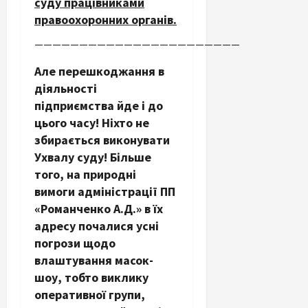
суду працівниками
правоохоронних органів.
———————————————————————
Але перешкоджання в
діяльності
підприємства йде і до
цього часу! Ніхто не
збирається виконувати
Ухвалу суду! Більше
того, на природні
вимоги адміністрації ПП
«Романченко А.Д.» в їх
адресу почалися усні
погрози щодо
влаштування масок-
шоу, тобто виклику
оперативної групи,