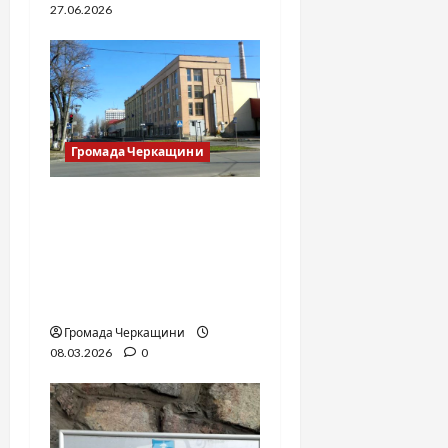
27.06.2026
Громада Черкащини
«Зустрінемося біля
табачки» або фабричні
хроніки — від
Зарицького до
сьогодення
Громада Черкащини
08.03.2026
0