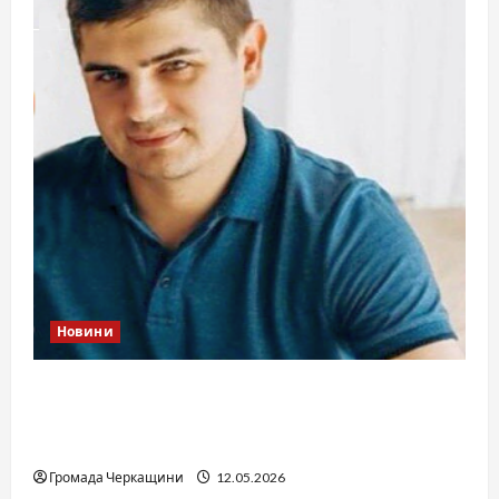
Новини
Справа «прокурора-педофіла»триває: чи
вдасться «перетравити» сором черкаській
юстиції?
Громада Черкащини
12.05.2026