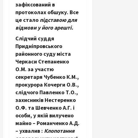
зафіксований в
протоколах обшуку. Все
це стало
підставою для
відмови у його арешті.
Слідчий суддя
Придніпровського
районного суду міста
Черкаси Степаненко
О.М. за участю
секретаря Чубенко К.М.,
прокурора Кочерги О.В.,
слідчого Павленко Т.О.,
захисників Нестеренко
О.Ф. та Шевченко А.Г. і
особи, у якій вилучено
майно – Романченко А.Д.
– ухвалив :
Клопотання