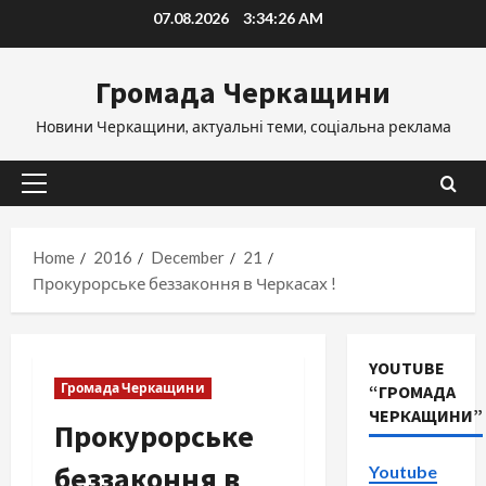
Skip
07.08.2026
3:34:27 AM
to
content
Громада Черкащини
Новини Черкащини, актуальні теми, соціальна реклама
Primary
Menu
Home
2016
December
21
Прокурорське беззаконня в Черкасах !
YOUTUBE
Громада Черкащини
“ГРОМАДА
ЧЕРКАЩИНИ”
Прокурорське
беззаконня в
Youtube