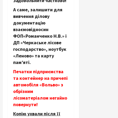
задовольнити частково
!
А саме, залишити для
вивчення ділову
документацію
взаємовідносин
ФОП«Романченко Н.В.» і
ДП «Черкаське лісове
господарство», ноутбук
«Леново» та карту
пам′яті.
Печатки підприємства
та контейнер на причепі
автомобіля «Вольво» з
обрізним
лісоматеріалом негайно
повернути!
Копію ухвали після її