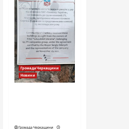
Громада Черкащини
Новини
Тютюнова фабрика
Черкаси: чому
подарунок місту став
комерційним
майданчиком?
Громада Черкащини