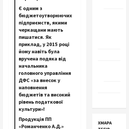
Черкаси
Є одним з
Школа
бюджетоутворюючих
№ 17.
підприємств, якими
Випуск
черкащани мають
1978
пишатися. Як
року
приклад, у 2015 році
йому навіть була
Освіта
вручена подяка від
начальника
Творчість
головного управління
Поезія
ДФС «за внесок у
наповнення
Проза
бюджетів та високий
Туризм
рівень податкової
культури»!
Продукція ПП
ХМАРА
«Романченко А.Д.»