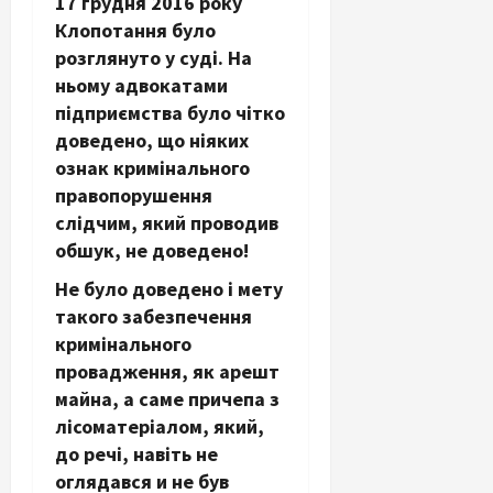
17 грудня 2016 року
Клопотання було
розглянуто у суді. На
ньому адвокатами
підприємства було чітко
доведено, що ніяких
ознак кримінального
правопорушення
слідчим, який проводив
обшук, не доведено!
Не було доведено і мету
такого забезпечення
кримінального
провадження, як арешт
майна, а саме причепа з
лісоматеріалом, який,
до речі, навіть не
оглядався и не був