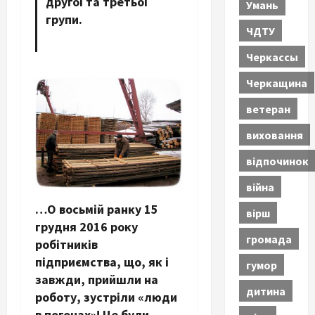
другої та третьої
Умань
групи.
ЧДТУ
Черкассы
Черкащина
ветеран
виховання
відпочинок
війна
…О восьмій ранку 15
вірш
грудня 2016 року
громада
робітників
підприємства, що, як і
гумор
завжди, прийшли на
дитина
роботу, зустріли «люди
в погонах»! Це були