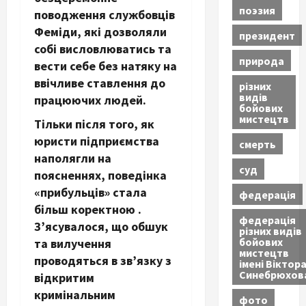
поэзия
поводження службовців
Феміди, які дозволяли
президент
собі висловлюватись та
природа
вести себе без натяку на
ввічливе ставлення до
різних
видів
працюючих людей.
бойових
мистецтв
Тільки після того, як
юристи підприємства
смерть
наполягли на
суд
поясненнях, поведінка
«прибульців» стала
федерація
більш коректною .
федерація
З’ясувалося, що обшук
різних видів
бойових
та вилучення
мистецтв
проводяться в зв’язку з
імені Віктор
Синебрюхов
відкритим
кримінальним
фото