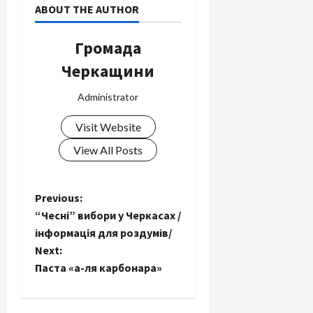
ABOUT THE AUTHOR
Громада
Черкащини
Administrator
Visit Website
View All Posts
P
Previous:
“Чесні” вибори у Черкасах /
o
інформація для роздумів/
Next:
s
Паста «а-ля карбонара»
t