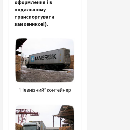
оформлення і в
подальшому
транспортувати
замовникові).
“Невиїзний” контейнер