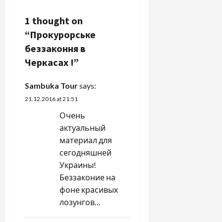
n
1 thought on
a
“
Прокурорське
v
беззаконня в
Черкасах !
”
i
g
Sambuka Tour
says:
21.12.2016 at 21:51
a
Очень
t
актуальный
материал для
i
сегодняшней
Украины!
o
Беззаконие на
n
фоне красивых
лозунгов…