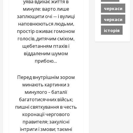
уява вдихає життя в
черкаси
минуле: варто лише
заплющити очі — і вулиці
черкаси
наповнюються людьми,
історія
простір оживає гомоном
голосів, дитячим сміхом,
щебетанням птахів і
віддаленим шумом
прибою…
Перед внутрішнім зором
минають картинки з
минулого – баталії
багатотисячних військ;
пишні святкування в честь
коронації чергового
правителя; закулісні
інтриги і змови; таємні