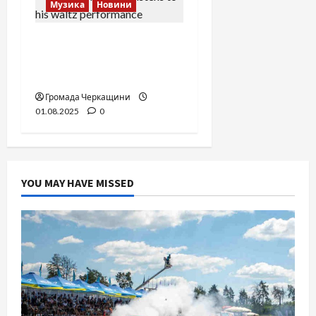
Музика
Новини
Вальс Ентоні Гопкінса
ожив у виконанні Андре
Р’є
Громада Черкащини
01.08.2025
0
YOU MAY HAVE MISSED