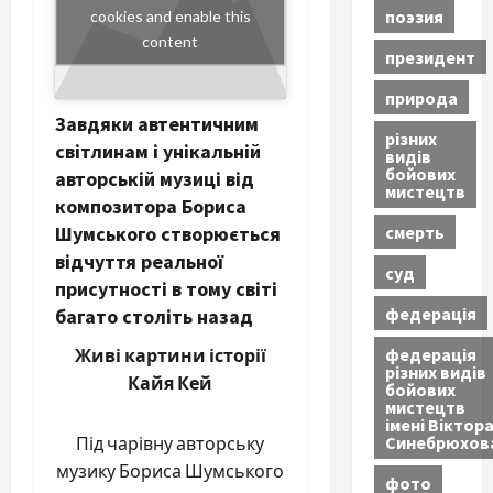
поэзия
cookies and enable this
content
президент
природа
Завдяки автентичним
різних
світлинам і унікальній
видів
бойових
авторській музиці від
мистецтв
композитора Бориса
смерть
Шумського створюється
відчуття реальної
суд
присутності в тому світі
федерація
багато століть назад
федерація
Живі картини історії
різних видів
Кайя Кей
бойових
мистецтв
імені Віктор
Синебрюхов
Під чарівну авторську
музику Бориса Шумського
фото