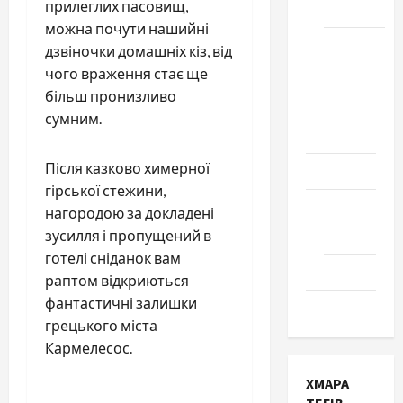
прилеглих пасовищ,
Черкаси
можна почути нашийні
Школа
дзвіночки домашніх кіз, від
№ 17.
чого враження стає ще
Випуск
більш пронизливо
1978
сумним.
року
Після казково химерної
Освіта
гірської стежини,
Творчість
нагородою за докладені
зусилля і пропущений в
Поезія
готелі сніданок вам
Проза
раптом відкриються
фантастичні залишки
Туризм
грецького міста
Кармелесос.
ХМАРА