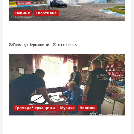
Новини
Спортивна
SOF Drift Team: перша мілітарі дрифт-
команда України
Громада Черкащини
01.07.2026
Громада Черкащини
Музика
Новини
Справа «Спів Братів»: що відомо з відкритих
джерел