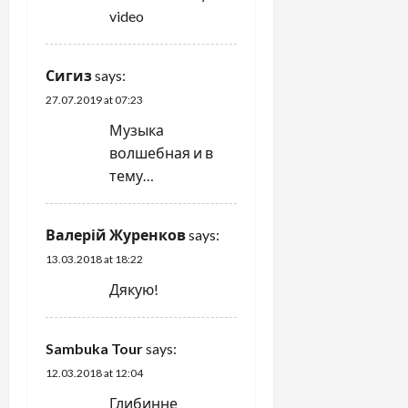
i
video
o
Сигиз
says:
n
27.07.2019 at 07:23
Музыка
волшебная и в
тему…
Валерій Журенков
says:
13.03.2018 at 18:22
Дякую!
Sambuka Tour
says:
12.03.2018 at 12:04
Глибинне