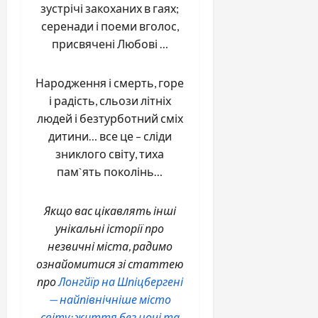
зустрічі закоханих в гаях;
серенади і поеми вголос,
присвячені Любові …
Народження і смерть, горе
і радість, сльози літніх
людей і безтурботний сміх
дитини… все це – сліди
зниклого світу, тиха
пам`ять поколінь…
Якщо вас цікавлять інші
унікальні історії про
незвичні міста, радимо
ознайомитися зі статтею
про
Лонгйїр на Шпіцбергені
— найпівнічніше місто
світу: життя без ночі та