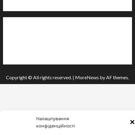
м. Черкаси, Україна
Інформація
Про видання
Принципи редакції
Політика конфіденційності
Copyright © All rights reserved.
|
MoreNews
by AF themes.
Налаштування
конфіденційності