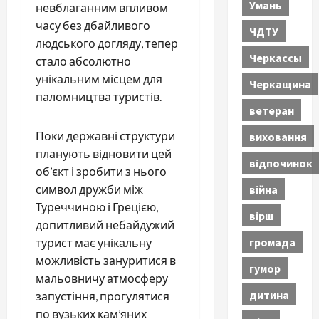
Умань
невблаганним впливом
часу без дбайливого
ЧДТУ
людського догляду, тепер
Черкассы
стало абсолютно
унікальним місцем для
Черкащина
паломництва туристів.
ветеран
Поки державні структури
виховання
планують відновити цей
відпочинок
об’єкт і зробити з нього
війна
символ дружби між
Туреччиною і Грецією,
вірш
допитливий небайдужий
громада
турист має унікальну
можливість зануритися в
гумор
мальовничу атмосферу
дитина
запустіння, прогулятися
по вузьких кам’яних