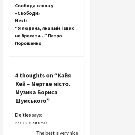
P
Свобода слова у
o
«Свободи»
Next:
s
“Я людина, яка вміє і звик
t
не брехати…” Петро
Порошенко
n
a
v
4 thoughts on “
Кайя
Кей – Мертве місто.
i
Музика Бориса
g
Шумського
”
a
Deities
says:
27.07.2019 at 07:37
t
The best is very nice