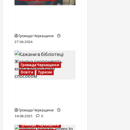
Справа «Спів Братів»: що
відомо з відкритих
джерел
Громада Черкащини
27.06.2026
Громада Черкащини
Освіта
Туризм
Нічні охоронці
книжкових скарбів:
бібліотека Жуаніна
Громада Черкащини
14.08.2025
0
Громада Черкащини