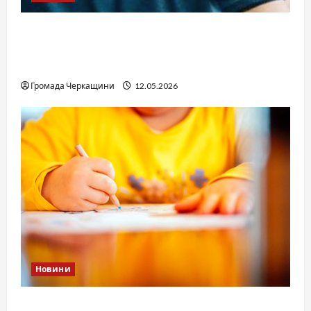
Справа «прокурора-педофіла»триває: чи
вдасться «перетравити» сором черкаській
юстиції?
Громада Черкащини
12.05.2026
Новини
Дитячі запитання до Бога: прості слова про