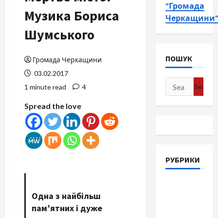
"Громада
Музика Бориса
Черкащини
Шумського
ПОШУК
Громада Черкащини
03.02.2017
Search
1 minute read
4
for:
Spread the love
РУБРИКИ
Війна-
Одна з найбільш
Пам`ять-
пам’ятних і дуже
Честь