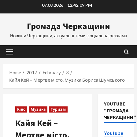
Skip
07.08.2026
12:42:10 PM
to
content
Громада Черкащини
Новини Черкащини, актуальні теми, соціальна реклама
Primary
Menu
Home
2017
February
3
Кайя Кей – Мертве місто. Музика Бориса Шумського
YOUTUBE
Кіно
Музика
Туризм
“ГРОМАДА
ЧЕРКАЩИНИ”
Кайя Кей –
Мертве місто.
Youtube