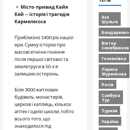
ТЕГІВ
Місто-привид Кайя
Кей — історія і трагедія
Аза
Шульга
Кармелесоса
Бондаренко
Приблизно 1400 рік нашої
Віктор
ери. Сумну історію про
Синебрюхов
масові етнічні гоніння
Головківка
після першої світової та
землетруси в 50-х я
Лариса
Журенкова
залишаю осторонь.
Росія
Біля 3000 житлових
Самбука
будівель, монастирів,
Тур
церков і каплиць, кількох
Туризм
аптек і однієї школи, тобто
всього того, що
Україна
знаходилося під