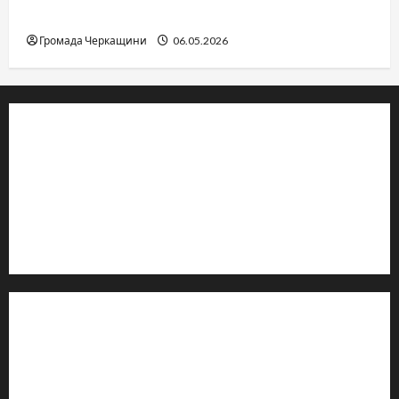
вічне
Громада Черкащини
06.05.2026
© 2019–2026 Громада Черкащини
Громадсько-політичне видання
Ідентифікатор медіа: R30-04933
Редакція розповідає про Черкаси та Черкащину:
новини, культуру, туризм, суспільне життя. Працюємо з
офіційними запитами та зверненнями громадян.
Контакти редакції:
Email: salut-vam@ukr.net
Телефон:
+38 (096) 239-21-09
— черговий журналіст