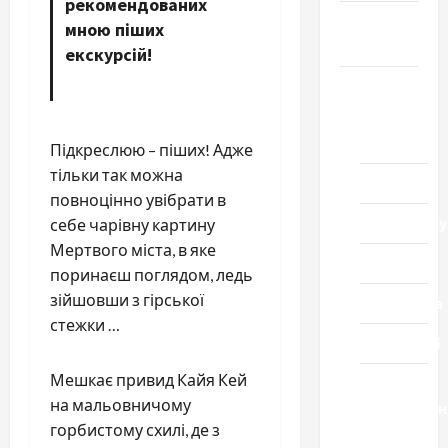
рекомендованих
Громада
мною піших
Черкащини
екскурсій!
Новини
Домашній
ресторан
Підкреслюю – піших! Адже
тільки так можна
Кіно
повноцінно увібрати в
Коронавіру
себе чарівну картину
Мертвого міста, в яке
Музика
поринаєш поглядом, ледь
зійшовши з гірської
Спортивна
стежки …
Технології
Мешкає привид Кайя Кей
Церква
на мальовничому
"Уславленн
горбистому схилі, де з
місто