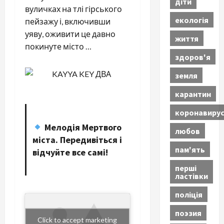
діти
вуличках на тлі гірського
екологія
пейзажу і, включивши
уяву, оживити це давно
життя
покинуте місто …
здоров'я
земля
карантин
коронавиру
Мелодія Мертвого
любов
міста. Передивіться і
пам'ять
відчуйте все самі!
перші
ластівки
поліція
поэзия
Click to accept marketing