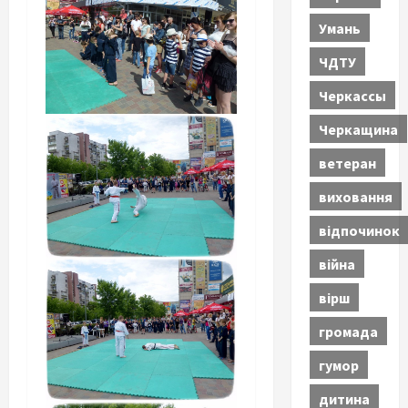
Умань
ЧДТУ
Черкассы
Черкащина
ветеран
виховання
відпочинок
війна
вірш
громада
гумор
дитина