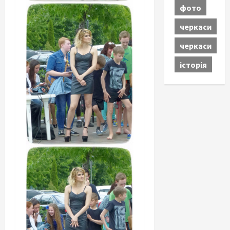
фото
черкаси
черкаси
історія