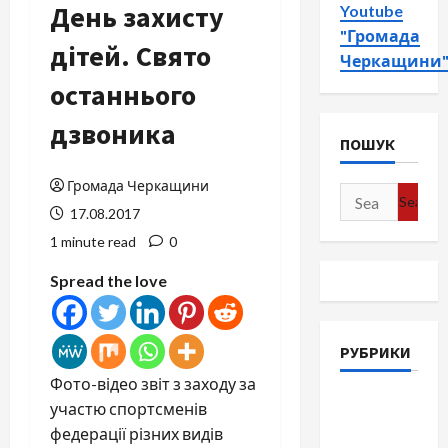
День захисту
Youtube
"Громада
дітей. Свято
Черкащини
останнього
дзвоника
ПОШУК
Громада Черкащини
Search
17.08.2017
for:
1 minute read
0
Spread the love
РУБРИКИ
Фото-відео звіт з заходу за
Війна-
участю спортсменів
Пам`ять-
федерації різних видів