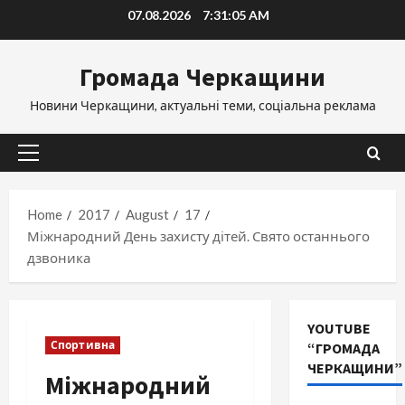
Skip
07.08.2026
7:31:07 AM
to
content
Громада Черкащини
Новини Черкащини, актуальні теми, соціальна реклама
Primary
Menu
Home
2017
August
17
Міжнародний День захисту дітей. Свято останнього
дзвоника
YOUTUBE
Спортивна
“ГРОМАДА
ЧЕРКАЩИНИ”
Міжнародний