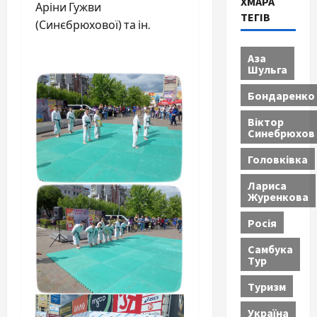
ХМАРА
Аріни Гужви
ТЕГІВ
(Синєбрюхової) та ін.
Аза
Шульга
Бондаренко
Віктор
Синебрюхов
Головківка
Лариса
Журенкова
Росія
Самбука
Тур
Туризм
Україна