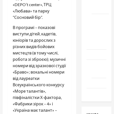
місто
«DEPO′t center», ТРЦ
Черкаси
«Любава» та парку
“Сосновий бір”.
Школа
№ 17.
В програмі – показові
Випуск
виступи дітей, кадетів,
1978
юніорів та дорослих з
року
різних видів бойових
мистецтв (в тому числі,
Освіта
робота зі зброєю); музичні
Творчість
номери від зразкової студії
«Браво»; вокальні номери
Поезія
від лауреатки
Проза
Всеукраїнського конкурсу
«Море талантів»,
Туризм
півфіналістки Х-фактора,
«Фабрики зірок – 4» і
«Україна має талант» –