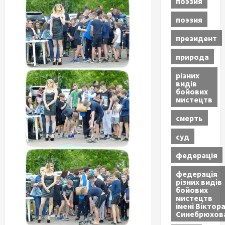
поэзия
поэзия
президент
природа
різних
видів
бойових
мистецтв
смерть
суд
федерація
федерація
різних видів
бойових
мистецтв
імені Віктор
Синебрюхов