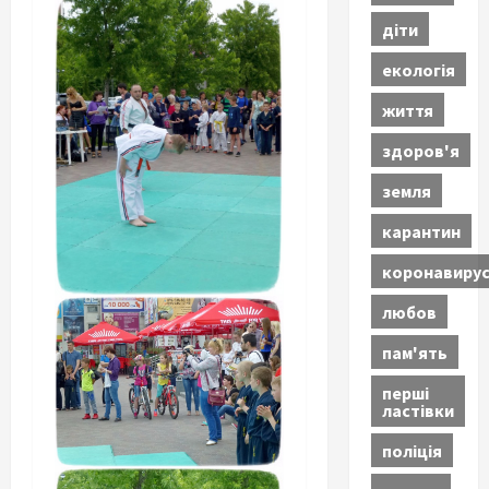
діти
екологія
життя
здоров'я
земля
карантин
коронавиру
любов
пам'ять
перші
ластівки
поліція