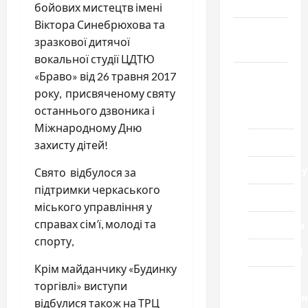
Честь
бойових мистецтв імені
Віктора Синебрюхова та
Громада
зразкової дитячої
Черкащини
вокальної студії ЦДТЮ
Новини
«Браво» від 26 травня 2017
року, присвяченому святу
Домашній
останнього дзвоника і
ресторан
Міжнародному Дню
Кіно
захисту дітей!
Коронавіру
Свято відбулося за
підтримки черкаського
Музика
міського управління у
справах сім’ї, молоді та
Спортивна
спорту,
Технології
Крім майданчику «Будинку
Церква
торгівлі» виступи
"Уславленн
відбулися також на ТРЦ