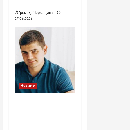
джерел
Громада Черкащини
27.06.2026
Новини
Справа «прокурора-
педофіла»триває: чи
вдасться «перетравити»
сором черкаській
юстиції?