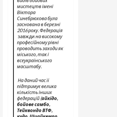
видів бойових
мистецтв імені
Віктора
Синебрюхова була
заснована в березні
2016 року. Федерація
завжди
на високому
професійному рівні
проводить
зах
о
д
и як
міського, так і
всеукраїнського
масштабу.
На даний час
її
підтримує
велика
кількість інших
федерацій
(
айкідо,
бойове самбо,
Тейквондо ВТФ,
кудо, Шиайкемпо,