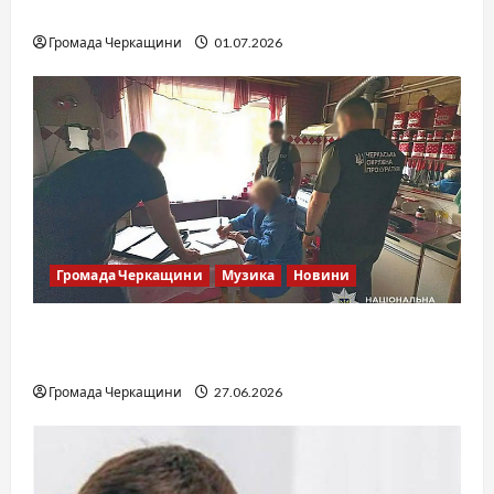
команда України
Громада Черкащини
01.07.2026
Громада Черкащини
Музика
Новини
Справа «Спів Братів»: що відомо з відкритих
джерел
Громада Черкащини
27.06.2026