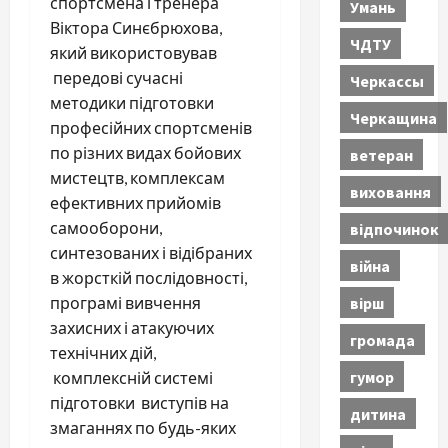
спортсмена і тренера
Умань
Віктора Синєбрюхова,
ЧДТУ
який використовував
передові сучасні
Черкассы
методики підготовки
Черкащина
професійних спортсменів
по різних видах бойових
ветеран
мистецтв, комплексам
виховання
ефективних прийомів
самооборони,
відпочинок
синтезованих і відібраних
війна
в жорсткій послідовності,
вірш
програмі вивчення
захисних і атакуючих
громада
технічних дій,
гумор
комплексній системі
підготовки виступів на
дитина
змаганнях по будь-яких