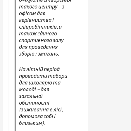
такого центру – з
офісом для
керівництва і
співробітників, а
також єдиного
спортивного залу
для проведення
зборів і змагань.
На літній період
проводити табори
для школярів та
молоді – для
загальної
обізнаності
(виживання в лісі,
допомога собі і
близьким).