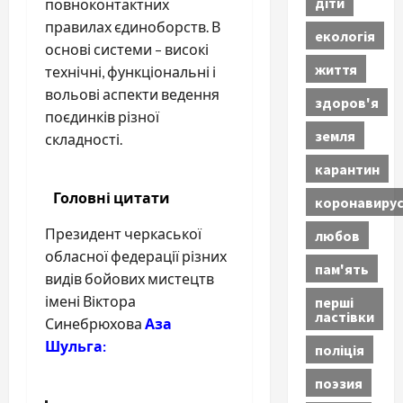
діти
повноконтактних
правилах єдиноборств. В
екологія
основі системи – високі
життя
технічні, функціональні і
вольові аспекти ведення
здоров'я
поєдинків різної
земля
складності.
карантин
Головні цитати
коронавиру
Президент черкаської
любов
обласної федерації різних
пам'ять
видів бойових мистецтв
імені Віктора
перші
ластівки
Синебрюхова
Аза
Шульга:
поліція
поэзия