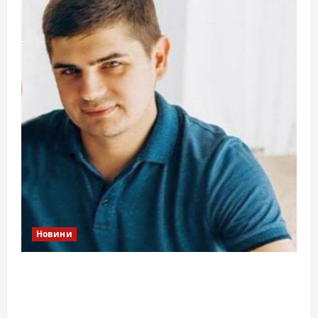
Новини
Справа «прокурора-педофіла»триває: чи
вдасться «перетравити» сором черкаській
юстиції?