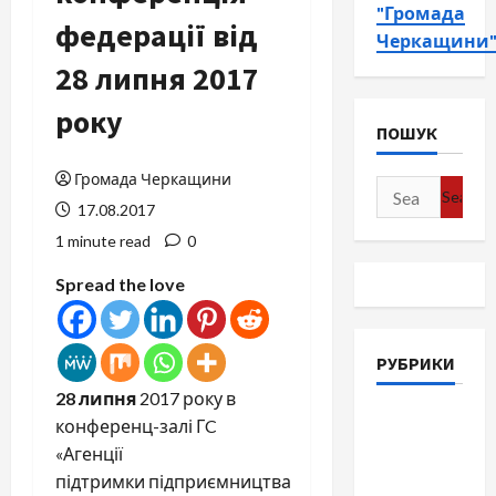
"Громада
федерації від
Черкащини
28 липня 2017
року
ПОШУК
Громада Черкащини
Search
17.08.2017
for:
1 minute read
0
Spread the love
РУБРИКИ
28 липня
2017 року в
Війна-
конференц-залі ГC
Пам`ять-
«Агенції
Честь
підтримки підприємництва