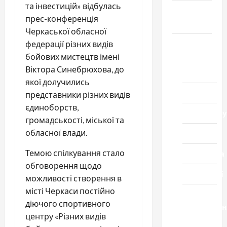
та інвестицій» відбулась
Громада
прес-конференція
Черкащини
Черкаської обласної
Новини
федерації різних видів
бойових мистецтв імені
Домашній
Віктора Синебрюхова, до
ресторан
якої долучились
Кіно
представники різних видів
єдиноборств,
Коронавіру
громадськості, міської та
обласної влади.
Музика
Темою спілкування стало
Спортивна
обговорення щодо
Технології
можливості створення в
місті Черкаси постійно
Церква
діючого спортивного
"Уславленн
центру «Різних видів
місто