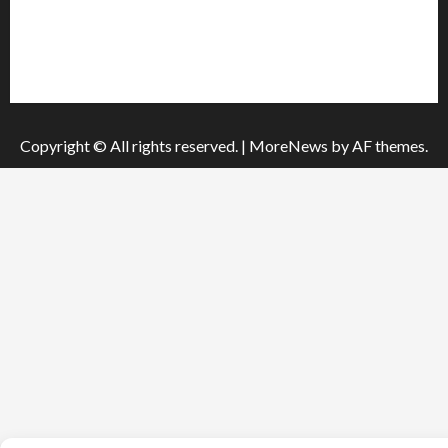
Про видання
Принципи редакції
Політика конфіденційності
Copyright © All rights reserved.
|
MoreNews
by AF themes.