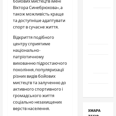
бойових мистецтв імені
Черкаси
Віктора Синебрюхова», а
Школа
також можливість краще
№ 17.
та доступніше адаптувати
Випуск
спорт в сучасне життя.
1978
Відкриття подібного
року
центру сприятиме
Освіта
національно-
патріотичному
Творчість
вихованню підростаючого
Поезія
покоління, популяризації
різних видів бойових
Проза
мистецтв та залученню до
Туризм
активного спортивного і
громадського життя
соціально незахищених
верств населення.
ХМАРА