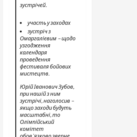
зустрічей.
участь у заходах
зустріч з
Омаргалієвим – щодо
узгодження
календаря
проведення
фестиваля бойових
мистецтв.
Юрій Іванович Зубов,
при нашій з ним
зустрічі, наголосив –
якщо заходи будуть
масштабні, то
Олімпійський
комітет
обов`язково зверне