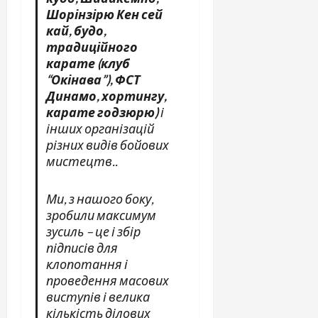
Шорінзірю Кен сей
кай, будо,
традиційного
карате (клуб
“Окінава”), ФСТ
Динамо, хортингу,
карате годзюрю)
і
інших організацій
різних видів бойових
мистецтв..
Ми, з нашого боку,
зробили максимум
зусиль – це і збір
підписів для
клопотання і
проведення масових
виступів і велика
кількість ділових