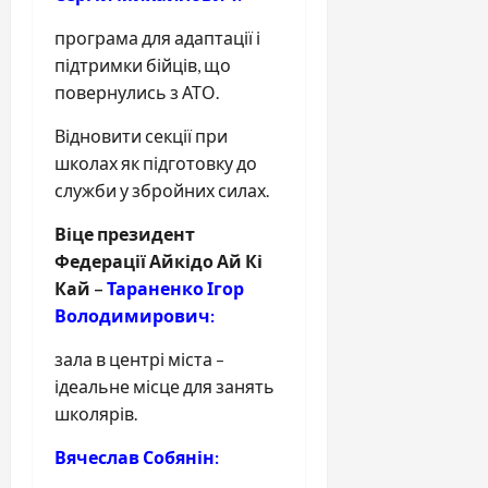
програма для адаптації і
підтримки бійців, що
повернулись з АТО.
Відновити секції при
школах як підготовку до
служби у збройних силах.
Віце президент
Федерації Айкідо Ай Кі
Кай –
Тараненко Ігор
Володимирович:
зала в центрі міста –
ідеальне місце для занять
школярів.
Вячеслав Собянін: