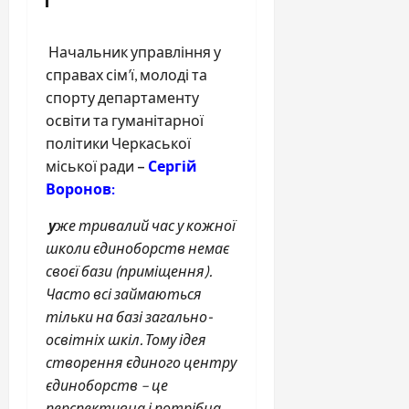
Начальник управління у
справах сім’ї, молоді та
спорту департаменту
освіти та гуманітарної
політики Черкаської
міської ради
–
Сергій
Воронов:
у
же тривалий час у кожної
школи єдиноборств немає
своєї бази (приміщення).
Часто всі займаються
тільки на базі загально-
освітніх шкіл. Тому ідея
створення єдиного центру
єдиноборств – це
перспективна і потрібна