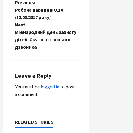
P
Previous:
Робоча нарада в ОДА
o
/12.08.2017 року/
Next:
s
Міжнародний День захисту
t
дітей. Свято останнього
дзвоника
n
a
Leave a Reply
v
You must be
logged in
to post
i
a comment.
g
a
RELATED STORIES
t