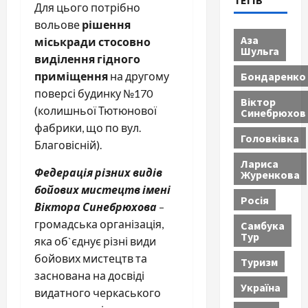
ТЕГІВ
Для цього потрібно
вольове
рішення
Аза
міськради
стосовно
Шульга
виділення гідного
Бондаренко
приміщення
на другому
поверсі будинку №170
Віктор
(колишньої Тютюнової
Синебрюхов
фабрики, що по вул.
Головківка
Благовісній).
Лариса
Федерація різних видів
Журенкова
бойових мистецтв імені
Росія
Віктора Синебрюхова
–
громадська організація,
Самбука
Тур
яка об`єднує різні види
бойових мистецтв та
Туризм
заснована на досвіді
Україна
видатного черкаського