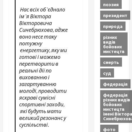
поэзия
Нас всіх об`єднало
президент
і
м
`
я Віктора
Вікторовича
природа
Синебрюхова
, адже
воно
несе
таку
різних
видів
потужну
бойових
енергетику
, яку ми
мистецтв
готові і можемо
смерть
перетворити в
реальні дії по
суд
вихованню і
загартуванню
федерація
молоді, проводити
федерація
яскраві сумісні
різних видів
спортивні
заходи
,
бойових
мистецтв
які будуть
мати
імені Віктор
великий резонанс у
Синебрюхов
суспільстві.
фото