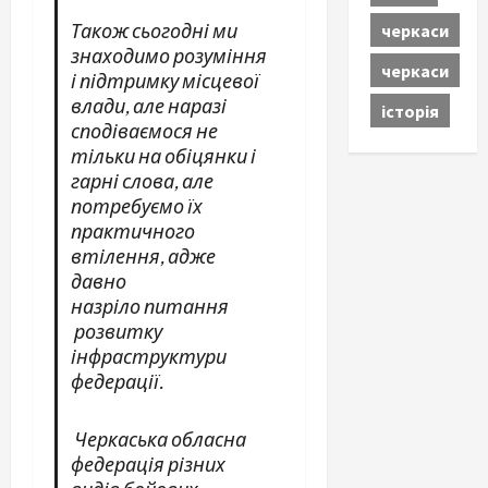
Також с
ьогодні ми
черкаси
знаходимо розуміння
черкаси
і підтримку
місцево
ї
влад
и
, але
наразі
історія
сподіваємося не
тільки на обіцянки і
гарні слова, але
потребуємо їх
практичного
втілення, адже
давно
назріло
пита
ння
розвитку
інфраструктури
федерації.
Черкаська обласна
ф
едерація
різних