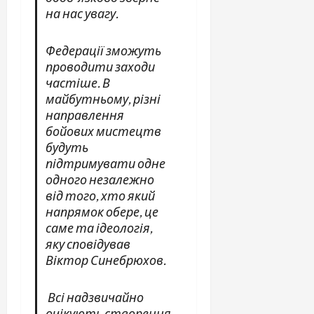
на нас увагу.
Федерації зможуть
проводити заходи
частіше. В
майбутньому, різні
направлення
бойових мистецтв
будуть
підтримувати одне
одного незалежно
від того, хто який
напрямок обере, це
саме та ідеологія,
яку сповідував
Віктор Синебрюхов.
Всі
надзвичайно
очікують створення