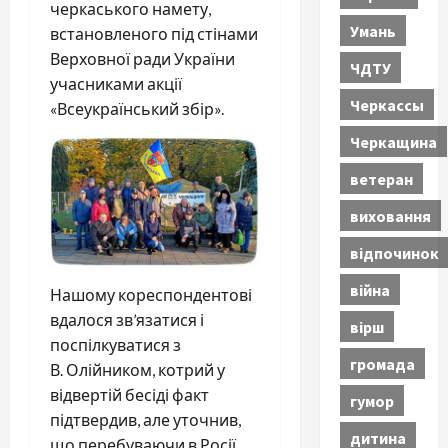
черкаського намету,
Умань
встановленого під стінами
Верховної ради України
ЧДТУ
учасниками акції
Черкассы
«Всеукраїнський збір».
Черкащина
ветеран
виховання
відпочинок
війна
Нашому кореспондентові
вдалося зв’язатися і
вірш
поспілкуватися з
громада
В. Олійником, котрий у
відвертій бесіді факт
гумор
підтвердив, але уточнив,
дитина
що перебуваючи в Росії,