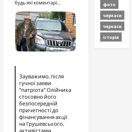
будь які коментарі…
фото
черкаси
черкаси
історія
Зауважимо, після
гучної заяви
“патріота” Олійника
стосовно його
безпосередній
причетності до
фінансування акції
на Грушевського,
активістами