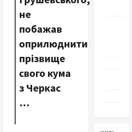
місто
Черкаси
не
Школа
побажав
№ 17.
Випуск
оприлюднити
1978
року
прізвище
Освіта
свого кума
Творчість
Поезія
з Черкас
Проза
…
Туризм