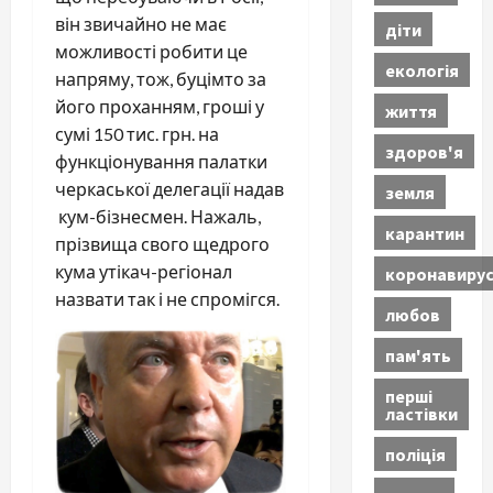
він звичайно не має
діти
можливості робити це
екологія
напряму, тож, буцімто за
його проханням, гроші у
життя
сумі 150 тис. грн. на
здоров'я
функціонування палатки
черкаської делегації надав
земля
кум-бізнесмен. Нажаль,
карантин
прізвища свого щедрого
кума утікач-регіонал
коронавиру
назвати так і не спромігся.
любов
пам'ять
перші
ластівки
поліція