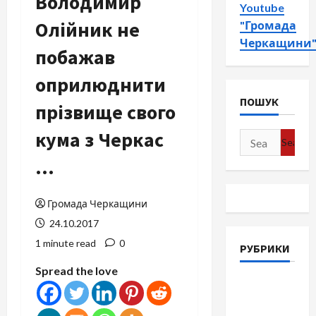
Володимир
Youtube
Олійник не
"Громада
Черкащини
побажав
оприлюднити
ПОШУК
прізвище свого
кума з Черкас
Search
for:
…
Громада Черкащини
24.10.2017
1 minute read
0
РУБРИКИ
Spread the love
Війна-
Пам`ять-