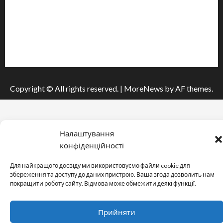
Інформація
Про видання
Принципи редакції
Політика конфіденційності
Copyright © All rights reserved.
|
MoreNews
by AF themes.
Налаштування
конфіденційності
Для найкращого досвіду ми використовуємо файли cookie для
збереження та доступу до даних пристрою. Ваша згода дозволить нам
покращити роботу сайту. Відмова може обмежити деякі функції.
Прийняти