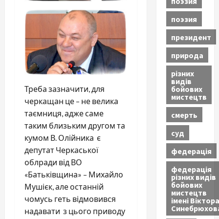
поэзия
поэзия
президент
природа
різних
видів
бойових
Треба зазначити, для
мистецтв
черкащан це – не велика
таємниця, адже саме
смерть
таким близьким другом та
суд
кумом В. Олійника є
депутат Черкаської
федерація
облради від ВО
федерація
«Батьківщина» – Михайло
різних видів
бойових
Мушієк, але останній
мистецтв
чомусь геть відмовився
імені Віктор
Синебрюхов
надавати з цього приводу