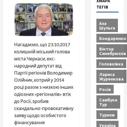
ХМАРА
ТЕГІВ
Аза
Шульга
Бондаренко
Нагадаємо, що 23.10.2017
Віктор
колишній міський голова
Синебрюхов
міста Черкаси, екс-
Головківка
народний депутат від
Партії регіонів Володимир
Лариса
Журенкова
Олійник, котрий у 2014
році разом з низкою інших
Росія
одіозних «регіоналів» втік
Самбука
до Росії, зробив
Тур
скандально-провокативну
Туризм
заяву щодо особистого
фінансування
Україна