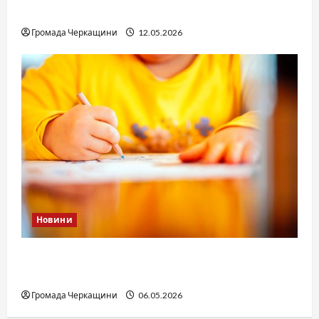
юстиції?
Громада Черкащини
12.05.2026
Новини
Дитячі запитання до Бога: прості слова про
вічне
Громада Черкащини
06.05.2026