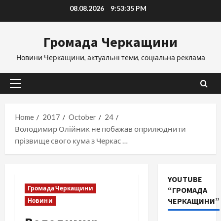
Skip
08.08.2026
9:53:36 PM
to
content
Громада Черкащини
Новини Черкащини, актуальні теми, соціальна реклама
Primary
Menu
Home
2017
October
24
Володимир Олійник не побажав оприлюднити
прізвище свого кума з Черкас …
YOUTUBE
Громада Черкащини
“ГРОМАДА
ЧЕРКАЩИНИ”
Новини