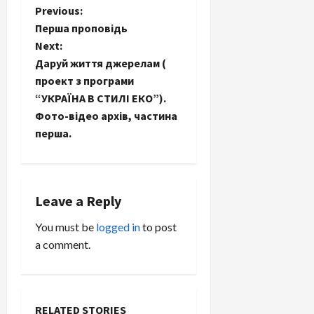
P
Previous:
Перша проповідь
o
Next:
Даруй життя джерелам (
s
проект з програми
t
“УКРАЇНА В СТИЛІ ЕКО”).
Фото-відео архів, частина
n
перша.
a
v
Leave a Reply
i
You must be
logged in
to post
a comment.
g
a
t
RELATED STORIES