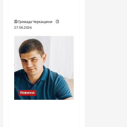
відомо з відкритих
джерел
Громада Черкащини
27.06.2026
Новини
Справа «прокурора-
педофіла»триває: чи
вдасться «перетравити»