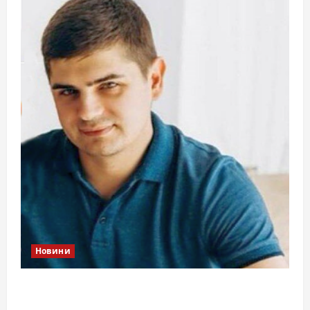
Новини
Справа «прокурора-педофіла»триває: чи
вдасться «перетравити» сором черкаській