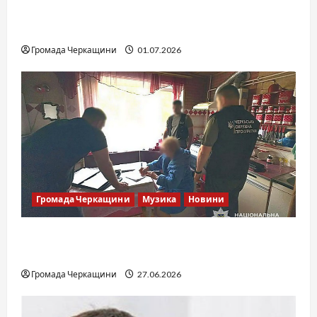
SOF Drift Team: перша мілітарі дрифт-
команда України
Громада Черкащини
01.07.2026
Громада Черкащини
Музика
Новини
Справа «Спів Братів»: що відомо з відкритих
джерел
Громада Черкащини
27.06.2026