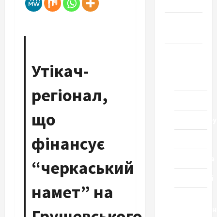
Честь
Громада
Черкащини
Новини
Утікач-
Домашній
ресторан
регіонал,
Кіно
що
Коронавіру
фінансує
Музика
Спортивна
“черкаський
Технології
намет” на
Церква
"Уславленн
Грушевського,