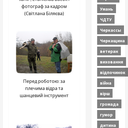
фотограф за кадром
Умань
(Світлана Біляєва)
ЧДТУ
Черкассы
Черкащина
ветеран
виховання
відпочинок
Перед роботою: за
війна
плечима відра та
вірш
шанцевий інструмент
громада
гумор
дитина