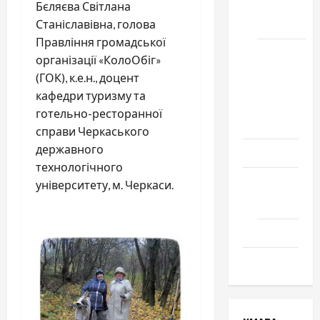
Бєляєва Світлана
місто
Станіславівна, голова
Черкаси
Правління громадської
Школа
організації «КолоОбіг»
№ 17.
(ГОК), к.е.н., доцент
Випуск
кафедри туризму та
1978
готельно-ресторанної
року
справи Черкаського
державного
Освіта
технологічного
Творчість
університету, м. Черкаси.
Поезія
Проза
Туризм