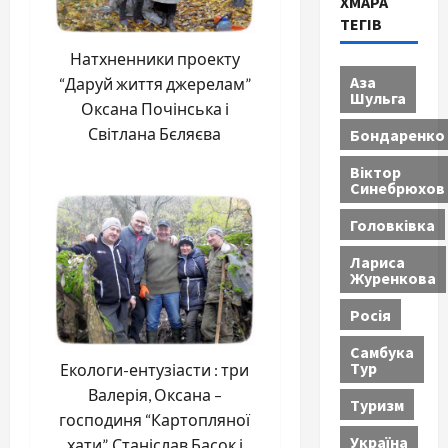
ХМАРА
ТЕГІВ
Натхненники проекту
Аза
“Даруй життя джерелам”
Шульга
Оксана Почінська і
Світлана Бєляєва
Бондаренко
Віктор
Синебрюхов
Головківка
Лариса
Журенкова
Росія
Самбука
Тур
Екологи-ентузіасти : три
Валерія, Оксана –
Туризм
господиня “Картопляної
Україна
хати”, Станіслав Басок і