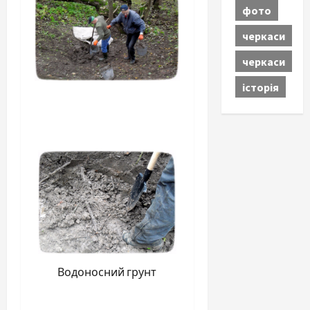
фото
черкаси
черкаси
історія
Водоносний грунт