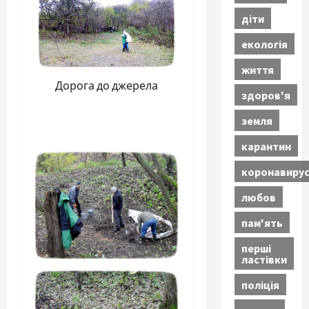
діти
екологія
життя
Дорога до джерела
здоров'я
земля
карантин
коронавиру
любов
пам'ять
перші
ластівки
поліція