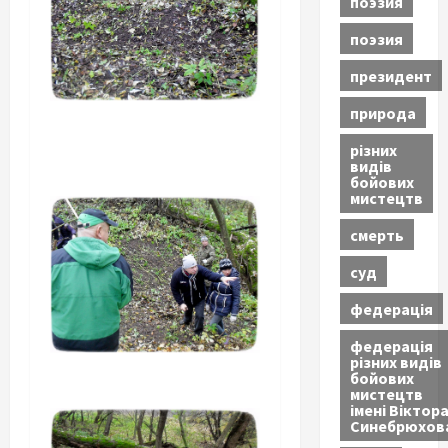
поэзия
поэзия
президент
природа
різних
видів
бойових
мистецтв
смерть
суд
федерація
федерація
різних видів
бойових
мистецтв
імені Віктор
Синебрюхов