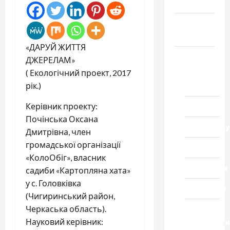
Честь
Громада
Черкащини
«ДАРУЙ ЖИТТЯ
Новини
ДЖЕРЕЛАМ»
( Екологічний проект, 2017
Домашній
рік.)
ресторан
Керівник проекту:
Кіно
Почінська Оксана
Коронавіру
Дмитрівна, член
громадської організації
Музика
«КолоОбіг», власник
Спортивна
садиби «Картопляна хата»
у с. Головківка
Технології
(Чигиринський район,
Черкаська область).
Церква
Науковий керівник:
"Уславленн