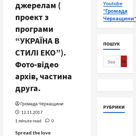
джерелам (
Youtube
"Громада
проект з
Черкащини
програми
“УКРАЇНА В
ПОШУК
СТИЛІ ЕКО”).
Search
Фото-відео
for:
архів, частина
друга.
Громада Черкащини
РУБРИКИ
12.11.2017
1 minute read
0
Війна-
Пам`ять-
Spread the love