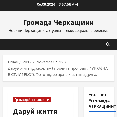
Skip
06.08.2026
3:58:00 AM
to
content
Громада Черкащини
Новини Черкащини, актуальні теми, соціальна реклама
Primary
Menu
Home
2017
November
12
Даруй життя джерелам ( проект з програми “УКРАЇНА
В СТИЛІ ЕКО”). Фото-відео архів, частина друга.
YOUTUBE
Громада Черкащини
“ГРОМАДА
ЧЕРКАЩИНИ”
Даруй життя