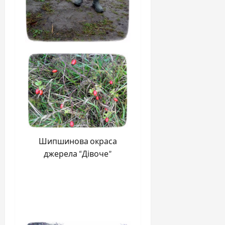
Шипшинова окраса
джерела “Дівоче”