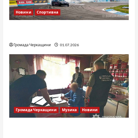
Новини
Спортивна
SOF Drift Team: перша мілітарі дрифт-
команда України
Громада Черкащини
01.07.2026
Громада Черкащини
Музика
Новини
Справа «Спів Братів»: що відомо з відкритих
джерел