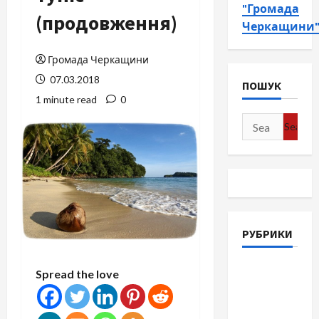
"Громада
(продовження)
Черкащини
Громада Черкащини
07.03.2018
ПОШУК
1 minute read
0
Search
for:
РУБРИКИ
Війна-
Spread the love
Пам`ять-
Честь