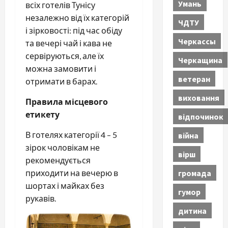
Умань
всіх готелів Тунісу
незалежно від їх категорій
ЧДТУ
і зірковості: під час обіду
Черкассы
та вечері чай і кава не
сервіруються, але їх
Черкащина
можна замовити і
ветеран
отримати в барах.
виховання
Правила місцевого
етикету
відпочинок
В готелях категорії 4 – 5
війна
зірок чоловікам не
вірш
рекомендується
громада
приходити на вечерю в
шортах і майках без
гумор
рукавів.
дитина