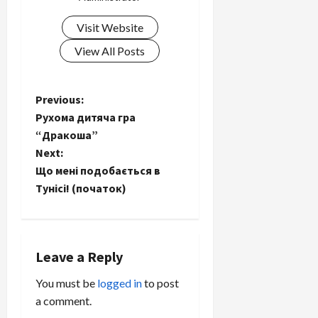
Visit Website
View All Posts
P
Previous:
Рухома дитяча гра
o
“Дракоша”
Next:
s
Що мені подобається в
t
Тунісі! (початок)
n
a
Leave a Reply
v
You must be
logged in
to post
a comment.
i