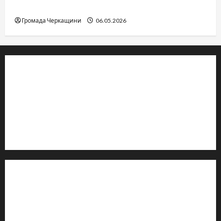
вічне
Громада Черкащини
06.05.2026
© 2019–2026 Громада Черкащини
Громадсько-політичне видання
Ідентифікатор медіа: R30-04933
Редакція розповідає про Черкаси та Черкащину:
новини, культуру, туризм, суспільне життя. Працюємо з
офіційними запитами та зверненнями громадян.
Контакти редакції:
Email: salut-vam@ukr.net
Телефон:
+38 (096) 239-21-09
— черговий журналіст