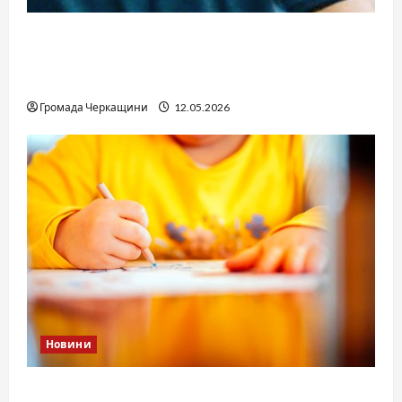
Справа «прокурора-педофіла»триває: чи
вдасться «перетравити» сором черкаській
юстиції?
Громада Черкащини
12.05.2026
Новини
Дитячі запитання до Бога: прості слова про