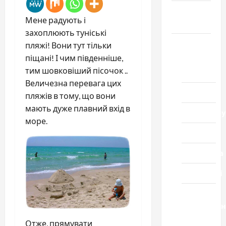
Громада
Мене радують і
Черкащини
захоплюють туніські
Новини
пляжі! Вони тут тільки
піщані! І чим південніше,
Домашній
тим шовковіший пісочок ..
ресторан
Величезна перевага цих
Кіно
пляжів в тому, що вони
мають дуже плавний вхід в
Коронавіру
море.
Музика
Спортивна
Технології
Церква
"Уславленн
місто
Отже, прямувати