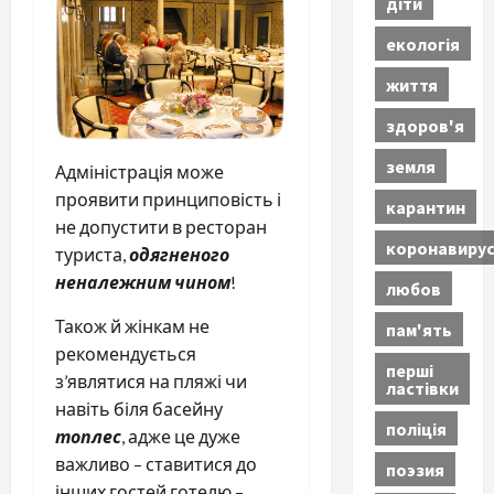
діти
екологія
життя
здоров'я
земля
Адміністрація може
проявити принциповість і
карантин
не допустити в ресторан
коронавиру
туриста,
одягненого
неналежним чином
!
любов
Також й жінкам не
пам'ять
рекомендується
перші
з’являтися на пляжі чи
ластівки
навіть біля басейну
поліція
топлес
, адже це дуже
важливо – ставитися до
поэзия
інших гостей готелю –