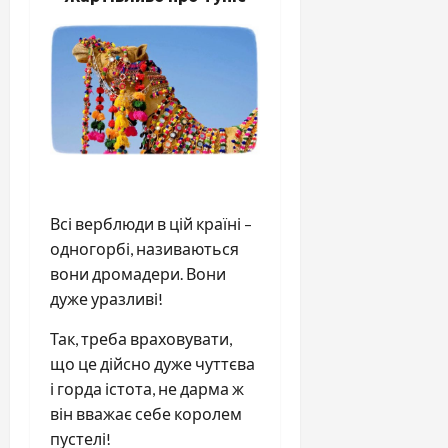
Всі верблюди в цій країні –
одногорбі, називаються
вони дромадери. Вони
дуже уразливі!
Так, треба враховувати,
що це дійсно дуже чуттєва
і горда істота, не дарма ж
він вважає себе королем
пустелі!