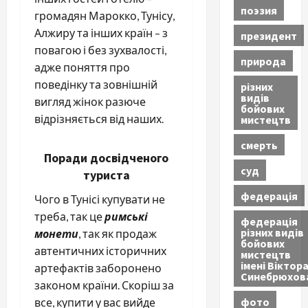
поэзия
громадян Марокко, Тунісу,
Алжиру та інших країн – з
президент
повагою і без зухвалості,
природа
адже поняття про
поведінку та зовнішній
різних
видів
вигляд жінок разюче
бойових
відрізняється від наших.
мистецтв
смерть
Поради досвідченого
суд
туриста
федерація
Чого в Тунісі купувати не
треба, так це
римські
федерація
різних видів
монети
, так як продаж
бойових
автентичних історичних
мистецтв
імені Віктор
артефактів заборонено
Синебрюхов
законом країни. Скоріш за
фото
все, купити у вас вийде