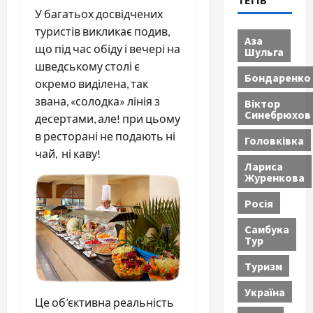
ТЕГІВ
У багатьох досвідчених
туристів викликає подив,
Аза
що під час обіду і вечері на
Шульга
шведському столі є
Бондаренко
окремо виділена, так
звана, «солодка» лінія з
Віктор
Синебрюхов
десертами, але! при цьому
в ресторані не подають ні
Головківка
чай, ні каву!
Лариса
Журенкова
Росія
Самбука
Тур
Туризм
Україна
Це об’єктивна реальність