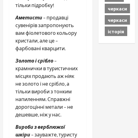
тільки підробку!
черкаси
Аметисти
– продавці
черкаси
сувенірів запропонують
історія
вам фіолетового кольору
кристали, але це –
фарбовані кварцити.
Золото і срібло
–
крамнички в туристичних
місцях продають аж ніяк
не золото і не срібло, а
тільки вироби з тонким
напиленням. Справжні
дорогоцінні метали – не
дешевше, ніж у нас.
Вироби з верблюжої
шкіри
– зауважте, туристу