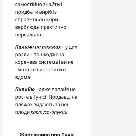
самостійно знайти і
придбати виріб із
справжньої шкіри
верблюда практично
нереально!
Пальми на пляжах
– у цих
рослин пошкоджена
коренева система і ви не
зможете виростити їх
вдома!
Папайю
– адже папайя не
росте в Тунісі! Продавці на
пляжах видають за неї
плоди
кактуса-опунціі
Жартівливо про Туніс