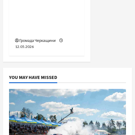
Справа «прокурора-
педофіла»триває: чи
вдасться «перетравити»
сором черкаській
юстиції?
Громада Черкащини
12.05.2026
YOU MAY HAVE MISSED