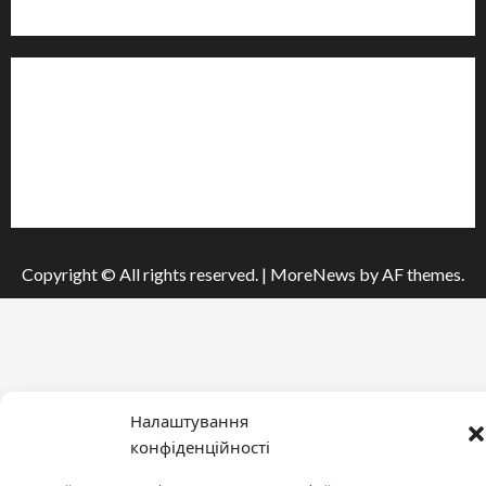
м. Черкаси, Україна
Інформація
Про видання
Принципи редакції
Політика конфіденційності
Copyright © All rights reserved.
|
MoreNews
by AF themes.
Налаштування
конфіденційності