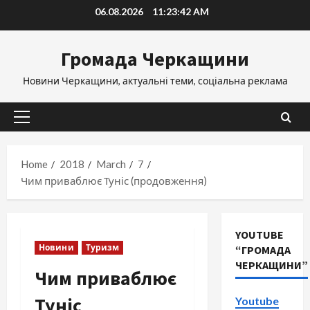
Skip
06.08.2026
11:23:43 AM
to
content
Громада Черкащини
Новини Черкащини, актуальні теми, соціальна реклама
Primary
Menu
Home
2018
March
7
Чим приваблює Туніс (продовження)
YOUTUBE
Новини
Туризм
“ГРОМАДА
ЧЕРКАЩИНИ”
Чим приваблює
Туніс
Youtube