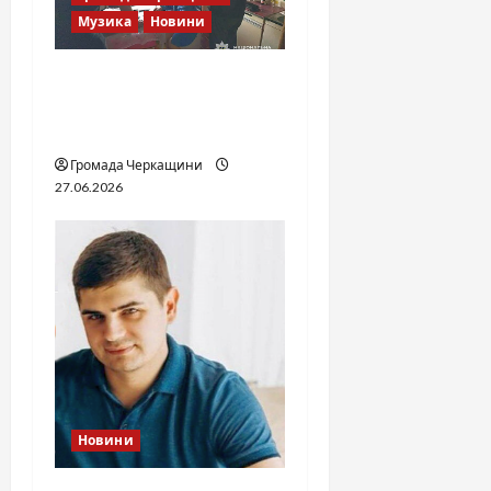
Музика
Новини
Справа «Спів Братів»: що
відомо з відкритих
джерел
Громада Черкащини
27.06.2026
Новини