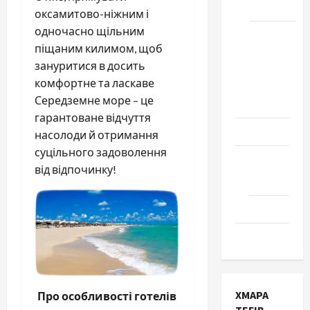
Черкаси
оксамитово-ніжним і
одночасно щільним
Школа
піщаним килимом, щоб
№ 17.
зануритися в досить
Випуск
комфортне та ласкаве
1978
Середземне море – це
року
гарантоване відчуття
Освіта
насолоди й отримання
суцільного задоволення
Творчість
від відпочинку!
Поезія
Проза
Туризм
ХМАРА
Про особливості готелів