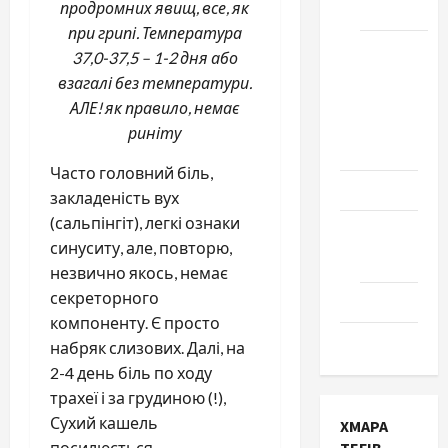
продромних явищ, все, як
Черкаси
при грипі. Температура
Школа
37,0-37,5 – 1-2 дня або
№ 17.
взагалі без температури.
Випуск
АЛЕ! як правило, немає
1978
риніту
року
Часто головний біль,
Освіта
закладеність вух
(сальпінгіт), легкі ознаки
Творчість
синуситу, але, повторю,
Поезія
незвично якось, немає
секреторного
Проза
компоненту. Є просто
Туризм
набряк слизових. Далі, на
2-4 день біль по ходу
трахеї і за грудиною (!),
Сухий кашель
ХМАРА
посилюється.