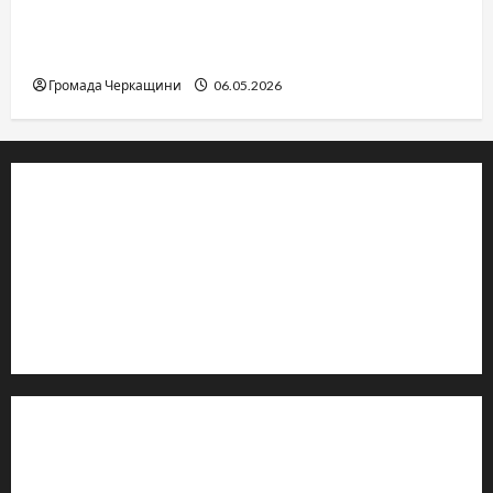
Дитячі запитання до Бога: прості слова про
вічне
Громада Черкащини
06.05.2026
© 2019–2026 Громада Черкащини
Громадсько-політичне видання
Ідентифікатор медіа: R30-04933
Редакція розповідає про Черкаси та Черкащину:
новини, культуру, туризм, суспільне життя. Працюємо з
офіційними запитами та зверненнями громадян.
Контакти редакції:
Email: salut-vam@ukr.net