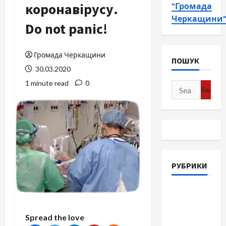
коронавірусу.
"Громада
Черкащини
Do not panic!
Громада Черкащини
ПОШУК
30.03.2020
1 minute read
0
Search
for:
РУБРИКИ
Війна-
Пам`ять-
Честь
Spread the love