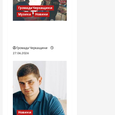
Громада Черкащини
Музика
Новини
Справа «Спів Братів»: що
відомо з відкритих
джерел
Громада Черкащини
27.06.2026
Новини