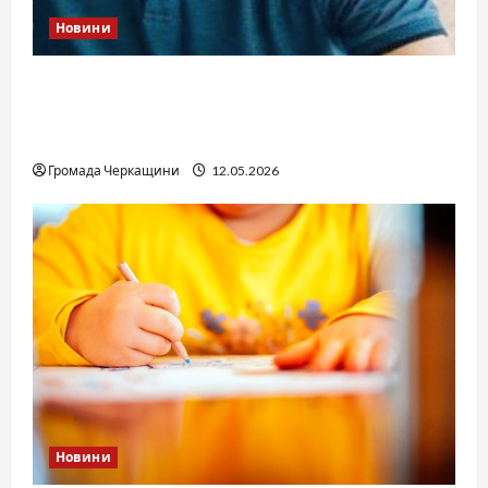
Новини
Справа «прокурора-педофіла»триває: чи
вдасться «перетравити» сором черкаській
юстиції?
Громада Черкащини
12.05.2026
Новини