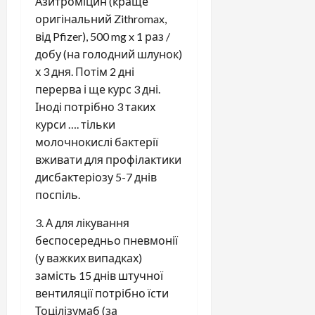
Азитроміцин (краще
оригінальний Zithromax,
від Pfizer), 500 mg x 1 раз /
добу (на голодний шлунок)
х 3 дня. Потім 2 дні
перерва і ще курс 3 дні.
Іноді потрібно 3 таких
курси …. тільки
молочнокислі бактерії
вживати для профілактики
дисбактеріозу 5-7 днів
поспіль.
3. А для лікування
беспосередньо пневмонії
(у важких випадках)
замість 15 днів штучної
вентиляції потрібно їсти
Тоцілізумаб (за