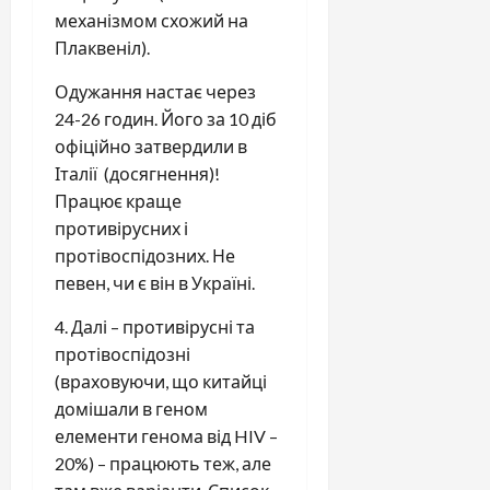
механізмом схожий на
Плаквеніл).
Одужання настає через
24-26 годин. Його за 10 діб
офіційно затвердили в
Італії (досягнення)!
Працює краще
противірусних і
протівоспідозних. Не
певен, чи є він в Україні.
4. Далі – противірусні та
протівоспідозні
(враховуючи, що китайці
домішали в геном
елементи генома від HIV –
20%) – працюють теж, але