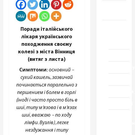
Громада
Черкащини
Новини
Поради італійського
Домашній
лікаря українського
ресторан
походження своєму
колезі з міста Вінниця
Кіно
(витяг з листа)
Коронавіру
Симптоми:
основний –
сухий кашель, зазвичай
Музика
починається паралельно з
Спортивна
першением і болем в горлі
(іноді і часто просто біль в
Технології
шиї, типу м’язова і в м’язах
шиї, вважаю – по ходу
Церква
лімфи. Вузлів), легке
"Уславленн
нездужання і типу
місто