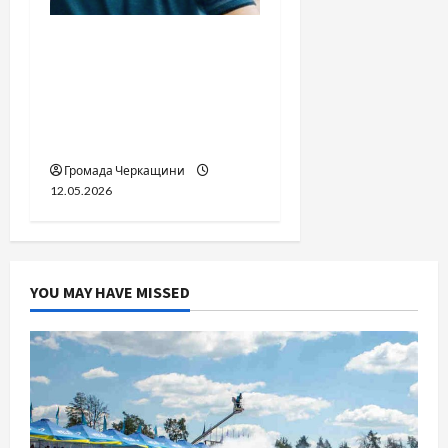
Справа «прокурора-
педофіла»триває: чи
вдасться «перетравити»
сором черкаській
юстиції?
Громада Черкащини
12.05.2026
YOU MAY HAVE MISSED