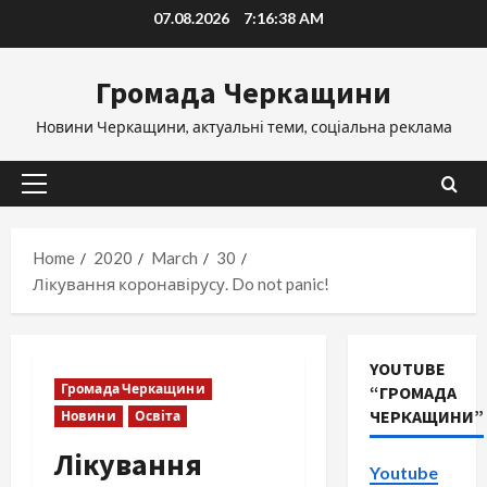
Skip
07.08.2026
7:16:39 AM
to
content
Громада Черкащини
Новини Черкащини, актуальні теми, соціальна реклама
Primary
Menu
Home
2020
March
30
Лікування коронавірусу. Do not panic!
YOUTUBE
Громада Черкащини
“ГРОМАДА
ЧЕРКАЩИНИ”
Новини
Освіта
Лікування
Youtube