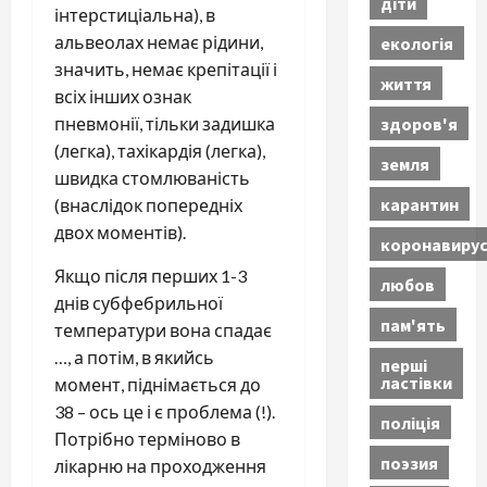
діти
інтерстиціальна), в
альвеолах немає рідини,
екологія
значить, немає крепітації і
життя
всіх інших ознак
здоров'я
пневмонії, тільки задишка
(легка), тахікардія (легка),
земля
швидка стомлюваність
карантин
(внаслідок попередніх
двох моментів).
коронавиру
Якщо після перших 1-3
любов
днів субфебрильної
пам'ять
температури вона спадає
…, а потім, в якийсь
перші
ластівки
момент, піднімається до
38 – ось це і є проблема (!).
поліція
Потрібно терміново в
поэзия
лікарню на проходження