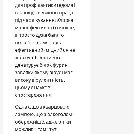
для профілактики (вдома і
в клініці) і відмінно працює
під час лікування! Хлорка
малоефективна (точніше,
її просто дуже багато
потрібно), алкоголь –
ефективний (міцний), я не
жартую. Ефективно
денатурує білок фурин,
завдяки якому вірус і має
високу вірулентність,
цьому є наукові
спостереження.
Однак, що з кварцовою
лампою, що з алкоголем –
обережніше, адже опіки
можливі і там і тут.