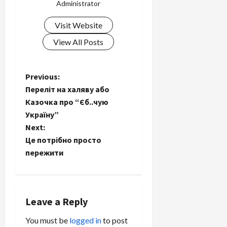
Administrator
Visit Website
View All Posts
P
Previous:
Переліт на халяву або
o
Казочка про “Єб..чую
Україну”
s
Next:
t
Це потрібно просто
пережити
n
a
Leave a Reply
v
You must be
logged in
to post