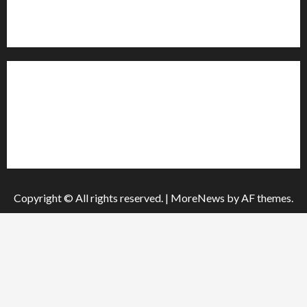
Телефон:
+38 (096) 239-21-09
— черговий журналіст
м. Черкаси, Україна
Інформація
Про видання
Принципи редакції
Політика конфіденційності
Copyright © All rights reserved.
|
MoreNews
by AF themes.