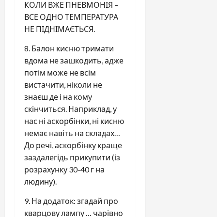
КОЛИ ВЖЕ ПНЕВМОНІЯ –
ВСЕ ОДНО ТЕМПЕРАТУРА
НЕ ПІДНІМАЄТЬСЯ.
8. Балон кисню тримати
вдома не зашкодить, адже
потім може не всім
вистачити, ніколи не
знаєш де і на кому
скінчиться. Наприклад, у
нас ні аскорбінки, ні кисню
немає навіть на складах…
До речі, аскорбінку краще
заздалегідь прикупити (із
розрахунку 30-40 г на
людину).
9. На додаток: згадай про
кварцову лампу … чарівно