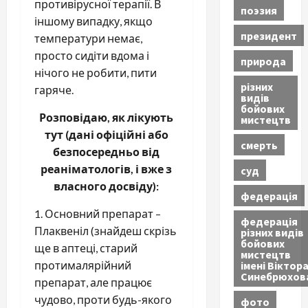
противірусної терапії. В
поэзия
іншому випадку, якщо
президент
температури немає,
просто сидіти вдома і
природа
нічого не робити, пити
різних
гаряче.
видів
бойових
Розповідаю, як лікують
мистецтв
тут (дані офіційні або
смерть
безпосередньо від
реаніматологів, і вже з
суд
власного досвіду):
федерація
1. Основний препарат –
федерація
Плаквеніл (знайдеш скрізь
різних видів
бойових
ще в аптеці, старий
мистецтв
імені Віктор
протималярійний
Синебрюхов
препарат, але працює
чудово, проти будь-якого
фото