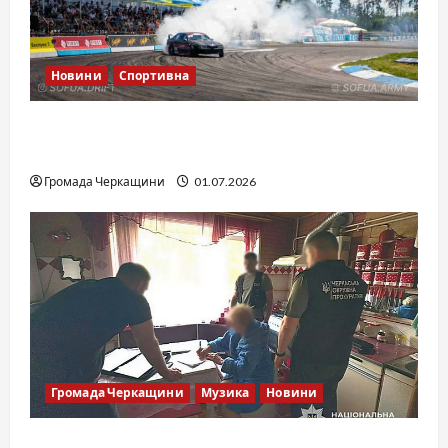
Новини
Спортивна
SOF Drift Team: перша мілітарі дрифт-
команда України
Громада Черкащини
01.07.2026
Громада Черкащини
Музика
Новини
Справа «Спів Братів»: що відомо з відкритих