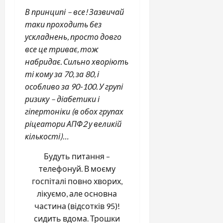
В принципі – все! Зазвичай
таки проходить без
ускладнень, просто довго
все це триває, тож
набридає. Сильно хворіють
ті кому за 70, за 80, і
особливо за 90-100. У групі
ризику – діабетики і
гіпертоніки (в обох групах
ріцеатори АПФ2 у великій
кількості)…
Будуть питання –
телефонуй. В моєму
госпіталі повно хворих,
лікуємо, але основна
частина (відсотків 95)!
сидить вдома. Трошки