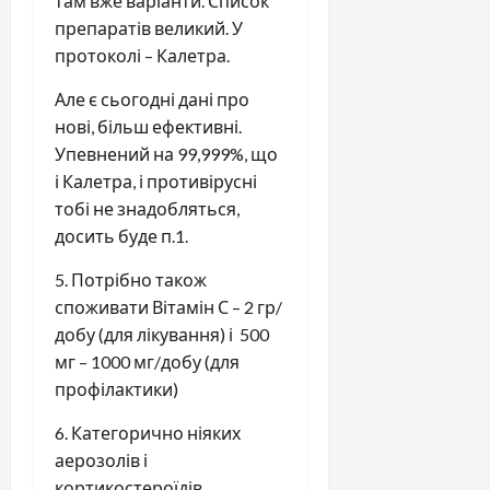
там вже варіанти. Список
препаратів великий. У
протоколі – Калетра.
Але є сьогодні дані про
нові, більш ефективні.
Упевнений на 99,999%, що
і Калетра, і противірусні
тобі не знадобляться,
досить буде п.1.
5. Потрібно також
споживати Вітамін С – 2 гр/
добу (для лікування) і 500
мг – 1000 мг/добу (для
профілактики)
6. Категорично ніяких
аерозолів і
кортикостероїдів.