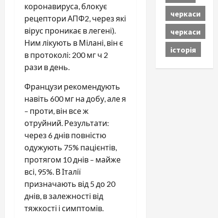
коронавируса, блокує
черкаси
рецептори АПФ2, через які
вірус проникає в легені).
черкаси
Ним лікують в Мілані, він є
історія
в протоколі: 200 мг ч 2
рази в день.
Французи рекомендують
навіть 600 мг на добу, але я
– проти, він все ж
отруйний. Результати:
через 6 днів повністю
одужують 75% пацієнтів,
протягом 10 днів – майже
всі, 95%. В Італії
призначають від 5 до 20
днів, в залежності від
тяжкості і симптомів.