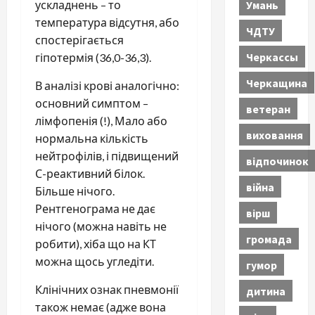
Умань
ускладнень – то
температура відсутня, або
ЧДТУ
спостерігається
Черкассы
гіпотермія (36,0-36,3).
Черкащина
В аналізі крові аналогічно:
основний симптом –
ветеран
лімфопенія (!), Мало або
виховання
нормальна кількість
нейтрофілів, і підвищений
відпочинок
С-реактивний білок.
війна
Більше нічого.
Рентгенограма не дає
вірш
нічого (можна навіть не
громада
робити), хіба що на КТ
можна щось угледіти.
гумор
Клінічних ознак пневмонії
дитина
також немає (адже вона