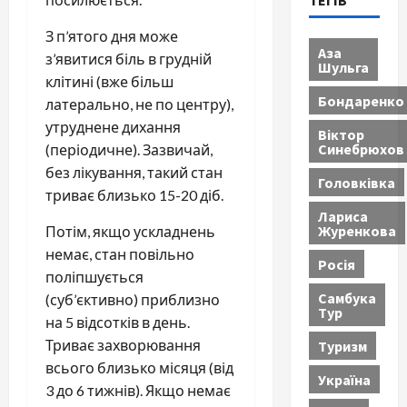
ТЕГІВ
З п’ятого дня може
Аза
з’явитися біль в грудній
Шульга
клітині (вже більш
Бондаренко
латерально, не по центру),
утруднене дихання
Віктор
Синебрюхов
(періодичне). Зазвичай,
без лікування, такий стан
Головківка
триває близько 15-20 діб.
Лариса
Журенкова
Потім, якщо ускладнень
немає, стан повільно
Росія
поліпшується
Самбука
(суб’єктивно) приблизно
Тур
на 5 відсотків в день.
Триває захворювання
Туризм
всього близько місяця (від
Україна
3 до 6 тижнів). Якщо немає