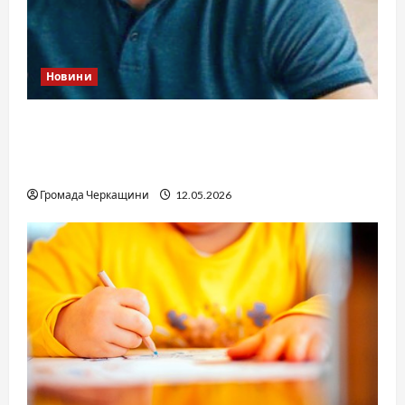
Новини
Справа «прокурора-педофіла»триває: чи
вдасться «перетравити» сором черкаській
юстиції?
Громада Черкащини
12.05.2026