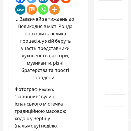
Громада
Черкащини
…Зазвичай за тиждень до
Новини
Великодня в місті Ронда
проходить велика
Домашній
процесія, у якій беруть
ресторан
участь представники
Кіно
духовенства, актори,
музиканти, різні
Коронавіру
братерства та прості
Музика
городяни…
Спортивна
Фотограф Reuters
“заповнив” вулиці
Технології
іспанського містечка
традиційною масовою
Церква
ходою у Вербну
"Уславленн
(пальмову) неділю.
місто