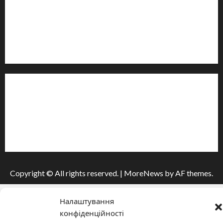
Контакти редакції:
Email: salut-vam@ukr.net
Телефон:
+38 (096) 239-21-09
— черговий журналіст
м. Черкаси, Україна
Інформація
Про видання
Принципи редакції
Політика конфіденційності
Copyright © All rights reserved.
|
MoreNews
by AF themes.
Налаштування
конфіденційності