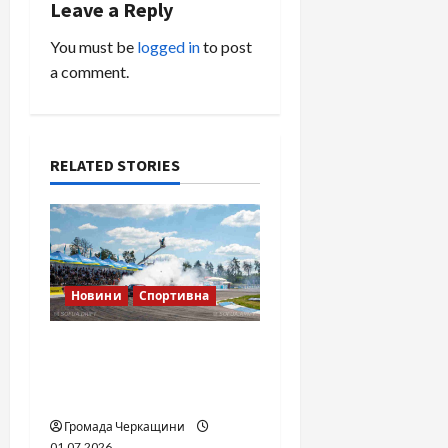
Leave a Reply
a
You must be
logged in
to post
v
a comment.
i
g
RELATED STORIES
a
t
i
Новини
Спортивна
o
SOF Drift Team: перша
n
мілітарі дрифт-команда
України
Громада Черкащини
01.07.2026