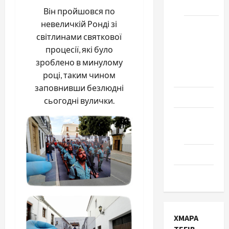
Черкаси
Він пройшовся по
невеличкій Ронді зі
Школа
світлинами святкової
№ 17.
процесії, які було
Випуск
зроблено в минулому
1978
році, таким чином
року
заповнивши безлюдні
Освіта
сьогодні вулички.
Творчість
Поезія
Проза
Туризм
ХМАРА