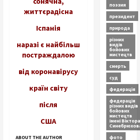
сонячна,
поэзия
життєрадісна
президент
Іспанія
природа
різних
наразі є найбільш
видів
бойових
постраждалою
мистецтв
смерть
від коронавірусу
суд
країн світу
федерація
федерація
після
різних видів
бойових
мистецтв
США
імені Віктор
Синебрюхов
фото
ABOUT THE AUTHOR