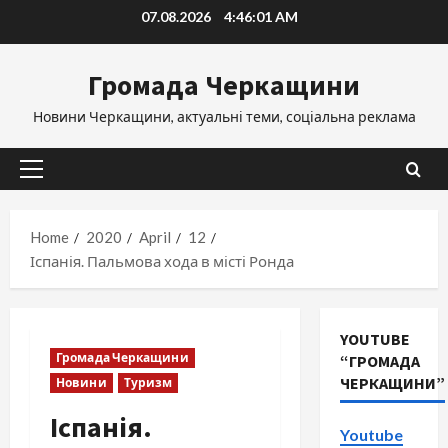
Skip
07.08.2026
4:46:02 AM
to
content
Громада Черкащини
Новини Черкащини, актуальні теми, соціальна реклама
Primary
Menu
Home
2020
April
12
Іспанія. Пальмова хода в місті Ронда
YOUTUBE
Громада Черкащини
“ГРОМАДА
ЧЕРКАЩИНИ”
Новини
Туризм
Іспанія.
Youtube