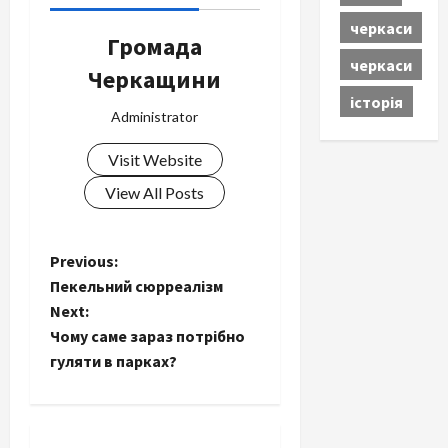
черкаси
Громада
черкаси
Черкащини
історія
Administrator
Visit Website
View All Posts
P
Previous:
Пекельний сюрреалізм
o
Next:
Чому саме зараз потрібно
s
гуляти в парках?
t
n