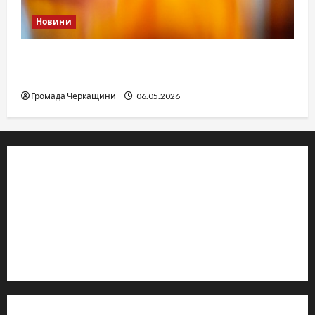
Новини
Дитячі запитання до Бога: прості слова про
вічне
Громада Черкащини
06.05.2026
© 2019–2026 Громада Черкащини
Громадсько-політичне видання
Ідентифікатор медіа: R30-04933
Редакція розповідає про Черкаси та Черкащину:
новини, культуру, туризм, суспільне життя. Працюємо з
офіційними запитами та зверненнями громадян.