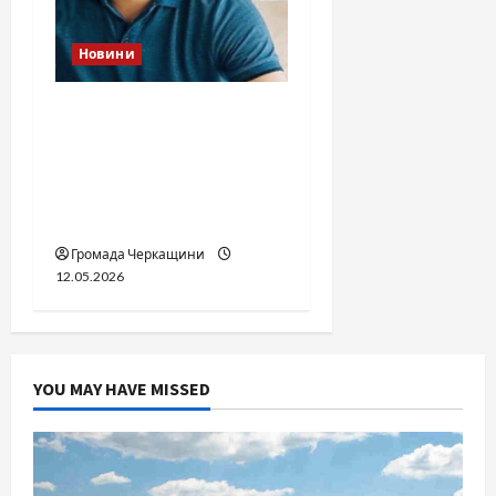
Новини
Справа «прокурора-
педофіла»триває: чи
вдасться «перетравити»
сором черкаській
юстиції?
Громада Черкащини
12.05.2026
YOU MAY HAVE MISSED