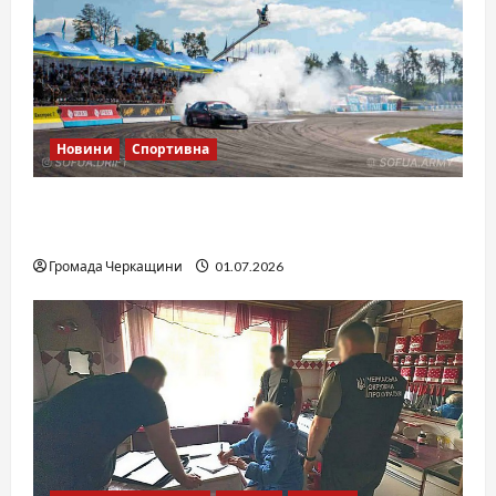
Новини
Спортивна
SOF Drift Team: перша мілітарі дрифт-
команда України
Громада Черкащини
01.07.2026