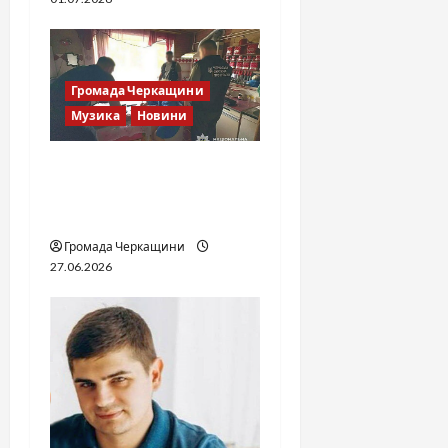
Громада Черкащини
Музика
Новини
Справа «Спів Братів»: що
відомо з відкритих
джерел
Громада Черкащини
27.06.2026