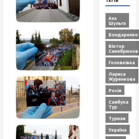
ТЕГІВ
Аза
Шульга
Бондаренко
Віктор
Синебрюхов
Головківка
Лариса
Журенкова
Росія
Самбука
Тур
Туризм
Україна