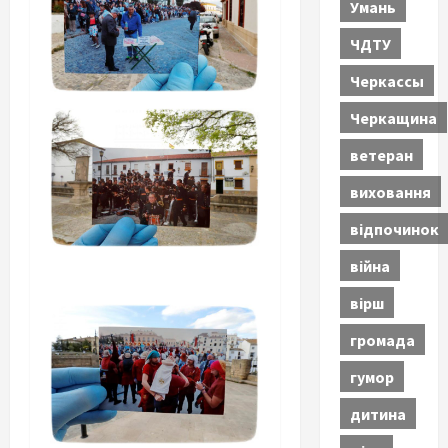
Умань
ЧДТУ
Черкассы
Черкащина
ветеран
виховання
відпочинок
війна
вірш
громада
гумор
дитина