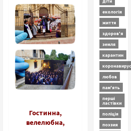
діти
екологія
життя
здоров'я
земля
карантин
коронавиру
любов
пам'ять
перші
ластівки
Гостинна,
поліція
велелюбна,
поэзия