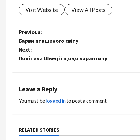
Visit Website
View All Posts
P
Previous:
Барви пташиного світу
o
Next:
s
Політика Швеції щодо карантину
t
n
Leave a Reply
a
You must be
logged in
to post a comment.
v
i
RELATED STORIES
g