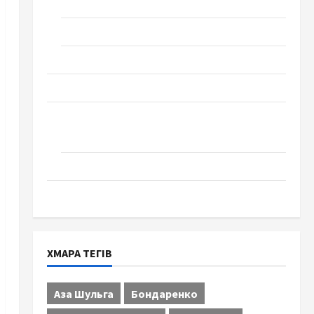
Технології
Церква "Уславлення". місто Черкаси
Школа № 17. Випуск 1978 року
Освіта
Творчість
Поезія
Проза
Туризм
ХМАРА ТЕГІВ
Аза Шульга
Бондаренко