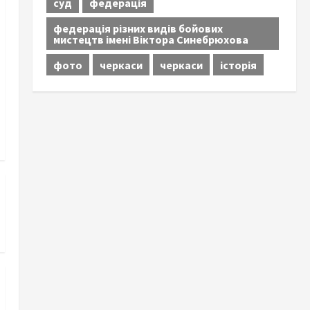
суд
федерація
федерація різних видів бойових
мистецтв імені Віктора Синебрюхова
фото
черкаси
черкаси
історія