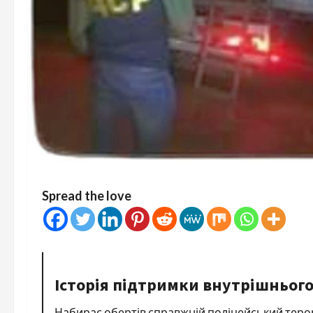
Spread the love
Історія підтримки внутрішнього
Набирає обертів справжній поліцейський терор