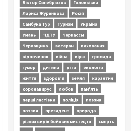
Віктор Синебрюхов
Головківка
Лариса Журенкова
Росія
Самбука Тур
Туризм
Україна
Умань
ЧДТУ
Черкассы
Черкащина
ветеран
виховання
відпочинок
війна
вірш
громада
гумор
дитина
діти
екологія
життя
здоров'я
земля
карантин
коронавирус
любов
пам'ять
перші ластівки
поліція
поэзия
поэзия
президент
природа
різних видів бойових мистецтв
смерть