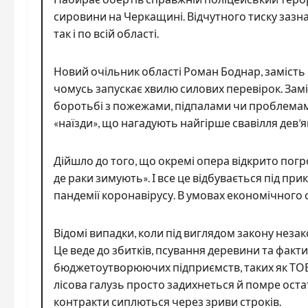
сировини на Черкащині. Відчутного тиску зазнаю
так і по всій області.
Новий очільник області Роман Боднар, замість
чомусь запускає хвилю силових перевірок. Замі
боротьбі з пожежами, підпалами чи проблемами
«наїзди», що нагадують найгірше свавілля дев’я
Дійшло до того, що окремі опера відкрито пог
де раки зимують». І все це відбувається під 
пандемії коронавірусу. В умовах економічного
Відомі випадки, коли під виглядом закону неза
Це веде до збитків, псування деревини та факт
бюджетоутворюючих підприємств, таких як ТОВ 
лісова галузь просто задихнеться й помре оста
контракти сиплються через зриви строків.