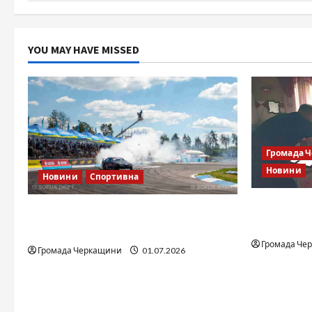
YOU MAY HAVE MISSED
Громада 
Новини
Новини
Спортивна
Справа «Сп
SOF Drift Team: перша мілітарі
відкрити
дрифт-команда України
Громада Че
Громада Черкащини
01.07.2026