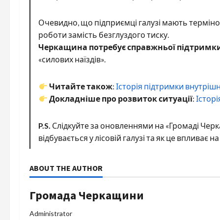
Очевидно, що підприємці галузі мають термінов
роботи замість безглуздого тиску.
Черкащина потребує справжньої підтримк
«силових наїздів».
Читайте також
:
Історія підтримки внутрі
Докладніше про розвиток ситуації
:
Істор
P.S.
Слідкуйте за оновленнями на «Громаді Чер
відбувається у лісовій галузі та як це впливає н
ABOUT THE AUTHOR
Громада Черкащини
Administrator