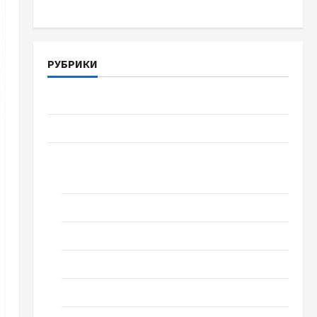
РУБРИКИ
Війна-Пам`ять-Честь
Громада Черкащини
Новини
Домашній ресторан
Кіно
Коронавірус
Музика
Спортивна