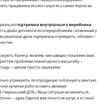
ть працівники лісової галузі як у самих Черкасах,
 реальної
підтримки внутрішнього виробника
,
сть дієвої допомоги лісопереробникам і лісівникам у
 реалізації дров, підприємці отримують «облави» і
ностих.
рожують бізнесу: мовляв, «ми швидко покажемо вам,
прикриттям проблеми планетарного масштабу —
 спаду — цинізм просто зашкалює!
конно утримують лісопродукцію та блокують вантажі.
ичної зупинки роботи навіть великих
«Черкаський ДОК». Якщо ситуація не зміниться,
точно — адже Європа вже нічого не купує, а останні