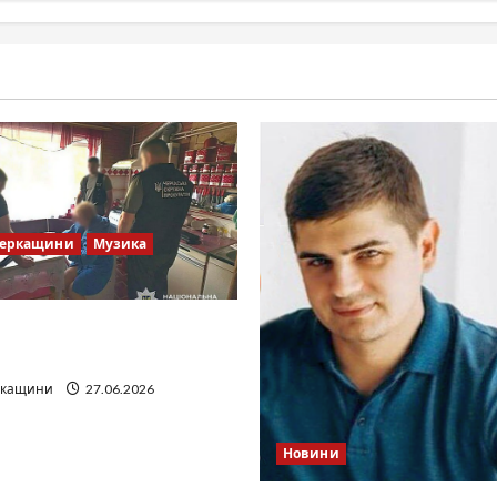
Черкащини
Музика
ів Братів»: що відомо з
х джерел
ркащини
27.06.2026
Новини