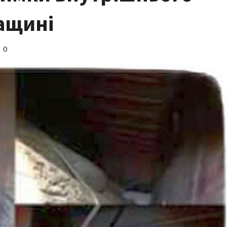
ащині
0