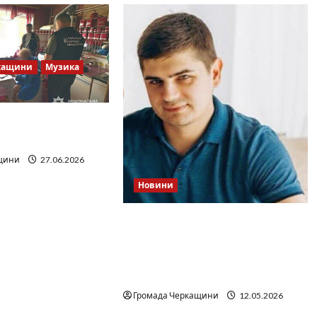
кащини
Музика
 Братів»: що
дкритих джерел
щини
27.06.2026
Новини
Справа «прокурора-
педофіла»триває: чи вдасться
«перетравити» сором
черкаській юстиції?
Громада Черкащини
12.05.2026