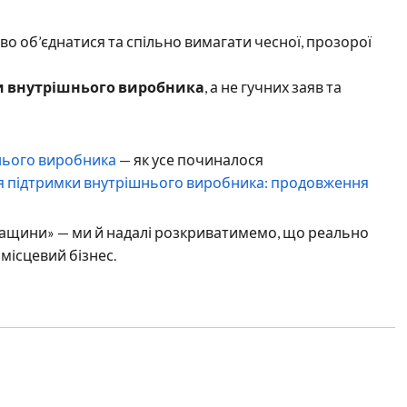
о об’єднатися та спільно вимагати чесної, прозорої
и внутрішнього виробника
, а не гучних заяв та
шнього виробника
— як усе починалося
ія підтримки внутрішнього виробника: продовження
кащини» — ми й надалі розкриватимемо, що реально
а місцевий бізнес.