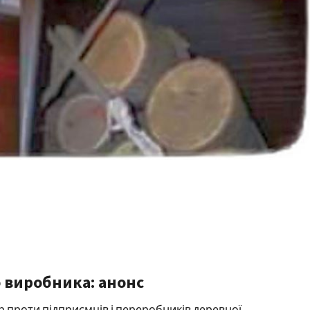
 виробника: анонс
 проти підприємців і переробників деревної