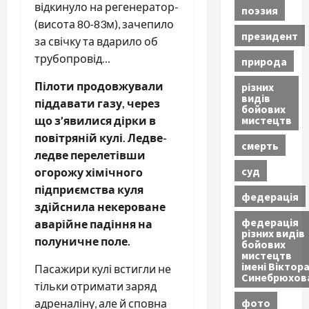
відкинуло на регенератор-
поэзия
(висота 80-83м), зачепило
президент
за свічку та вдарило об
трубопровід…
природа
Пілоти продовжували
різних
видів
піддавати газу, через
бойових
мистецтв
що з’явилися дірки в
повітряній кулі.
Ледве-
смерть
ледве перелетівши
суд
огорожу хімічного
підприємства куля
федерація
здійснила некероване
федерація
аварійне падіння на
різних видів
полуничне поле.
бойових
мистецтв
імені Віктор
Пасажири кулі встигли не
Синебрюхов
тільки отримати заряд
фото
адреналіну, але й сповна