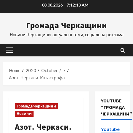
Skip
08.08.2026
7:12:14 AM
to
content
Громада Черкащини
Новини Черкащини, актуальні теми, соціальна реклама
Primary
Menu
Home
2020
October
7
Азот. Черкаси. Катастрофа
YOUTUBE
Громада Черкащини
“ГРОМАДА
ЧЕРКАЩИНИ”
Новини
Азот. Черкаси.
Youtube