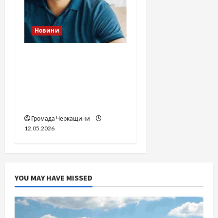
Новини
Справа «прокурора-
педофіла»триває: чи
вдасться «перетравити»
сором черкаській
юстиції?
Громада Черкащини
12.05.2026
YOU MAY HAVE MISSED