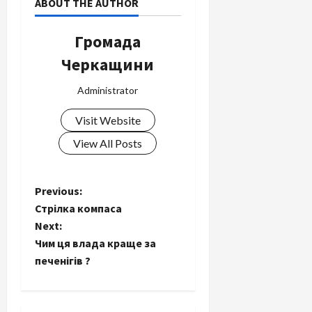
ABOUT THE AUTHOR
Громада
Черкащини
Administrator
Visit Website
View All Posts
P
Previous:
Стрілка компаса
o
Next:
Чим ця влада краще за
s
печенігів ?
t