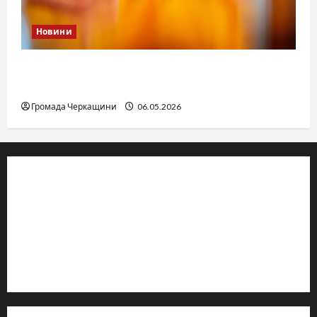
Новини
Дитячі запитання до Бога: прості слова про
вічне
Громада Черкащини
06.05.2026
© 2019–2026 Громада Черкащини
Громадсько-політичне видання
Ідентифікатор медіа: R30-04933
Редакція розповідає про Черкаси та Черкащину:
новини, культуру, туризм, суспільне життя. Працюємо з
офіційними запитами та зверненнями громадян.