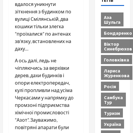
ТЕГІВ
вдалося уникнути
зіткнення з будинком по
Аза
вулиці Смілянській, два
Шульга
кошики тільки злегка
Бондаренко
“проїхалися” по антенах
зв’язку, встановлених на
Віктор
Синебрюхов
даху…
Головківка
А ось далі, ледь не
чіпляючись за верхівки
Лариса
Журенкова
дерев, дахи будинків і
опори електропередач,
Росія
кулі пропливли над усіма
Самбука
Черкасами у напрямку до
Тур
промзоні підприємства
хімічної промисловості
Туризм
“Азот”. Зауважимо,
Україна
повітряні апарати були