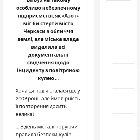
Громада
особливо небезпечному
Черкащини
підприємстві, як «Азот»
міг би стерти місто
Новини
Черкаси з обличчя
Домашній
землі, але міська влада
ресторан
видалила всі
документальні
Кіно
свідчення щодо
Коронавіру
інциденту з повітряною
кулею …
Музика
Хоча ця подія сталася ще у
Спортивна
2009 році , але ймовірність
її повторення досить
Технології
велика!
Церква
… В день міста, ігноруючи
"Уславленн
правила безпеки, кулі з
місто