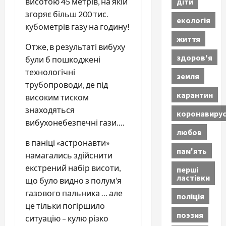
діти
висотою 45 метрів, на якій
згоряє більш 200 тис.
екологія
кубометрів газу на годину!
життя
Отже, в результаті вибуху
здоров'я
були б пошкоджені
технологічні
земля
трубопроводи, де під
карантин
високим тиском
знаходяться
коронавиру
вибухонебезпечні гази….
любов
в паніці «астронавти»
пам'ять
намагались здійснити
екстрений набір висоти,
перші
ластівки
що було видно з полум’я
газового пальника … але
поліція
це тільки погіршило
поэзия
ситуацію – кулю різко