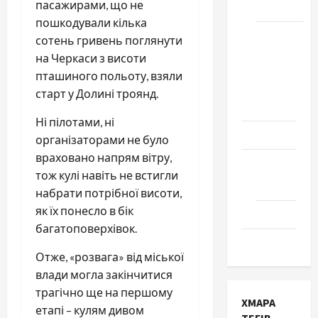
пасажирами, що не
Черкаси
пошкодували кілька
Школа
сотень гривень поглянути
№ 17.
на Черкаси з висоти
Випуск
пташиного польоту, взяли
1978
старт у Долині троянд.
року
Ні пілотами, ні
Освіта
організаторами не було
враховано напрям вітру,
Творчість
тож кулі навіть не встигли
Поезія
набрати потрібної висоти,
як їх понесло в бік
Проза
багатоповерхівок.
Туризм
Отже, «розвага» від міської
влади могла закінчитися
трагічно ще на першому
ХМАРА
етапі – кулям дивом