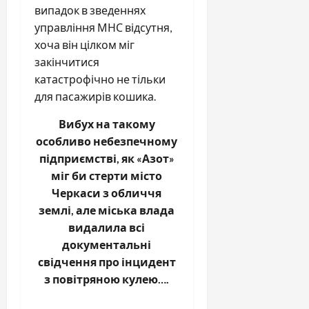
випадок в зведеннях
управління МНС відсутня,
хоча він цілком міг
закінчитися
катастрофічно не тільки
для пасажирів кошика.
Вибух на такому
особливо небезпечному
підприємстві, як «Азот»
міг би стерти місто
Черкаси з обличчя
землі, але міська влада
видалила всі
документальні
свідчення про інцидент
з повітряною кулею….