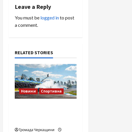
n
Leave a Reply
a
You must be
logged in
to post
v
a comment.
i
g
RELATED STORIES
a
t
i
Новини
Спортивна
o
SOF Drift Team: перша
n
мілітарі дрифт-команда
України
Громада Черкащини