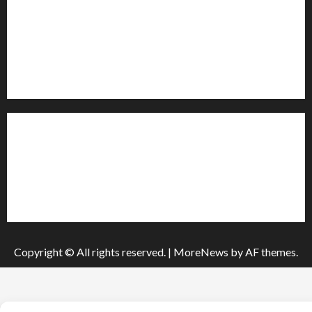
Контакти редакції:
Email: salut-vam@ukr.net
Телефон:
+38 (096) 239-21-09
— черговий журналіст
м. Черкаси, Україна
Інформація
Про видання
Принципи редакції
Політика конфіденційності
Copyright © All rights reserved.
|
MoreNews
by AF themes.