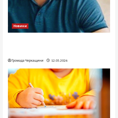
Новини
Справа «прокурора-педофіла»триває: чи
вдасться «перетравити» сором черкаській
юстиції?
Громада Черкащини
12.05.2026