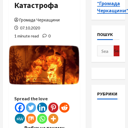
Катастрофа
"Громада
Черкащини
Громада Черкащини
07.10.2020
ПОШУК
1 minute read
0
Search
for:
РУБРИКИ
Spread the love
Війна-
Пам`ять-
Честь
Вибух на такому