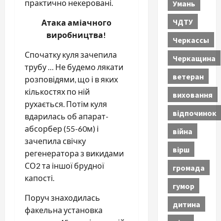
практично некеровані.
Умань
ЧДТУ
Атака аміачного
виробництва!
Черкассы
Спочатку куля зачепила
Черкащина
трубу … Не будемо лякати
ветеран
розповідями, що і в яких
кількостях по ній
виховання
рухається. Потім куля
відпочинок
вдарилась об апарат-
абсорбер (55-60м) і
війна
зачепила свічку
вірш
регенератора з викидами
СО2 та іншої брудної
громада
капості.
гумор
Поруч знаходилась
дитина
факельна установка