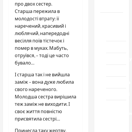
про двох сестер.
Черкащини
Старша пережила в
Новини
молодості втрату: її
наречений, красивий і
Домашній
люблячий, напередодні
ресторан
весілля поїв тістечок і
Кіно
помер в муках. Мабуть,
отруївся, – тоді це часто
Коронавіру
бувало…
Музика
І старша так і не вийшла
заміж – вона дуже любила
Спортивна
свого нареченого.
Технології
Молодша сестра вирішила
теж заміж не виходити. І
Церква
своє життя повністю
"Уславленн
присвятила сестрі…
місто
Черкаси
Принесла таку жертву,