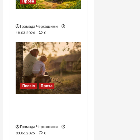
Проза
Аліса в країні Плутанії
Громада Черкащини
18.03.2026
0
Поезія
Проза
Моє справжнє літо:
вишні, зорі і я — у
бабусиному раю
Громада Черкащини
03.06.2025
0