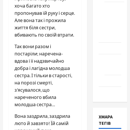
хоча багато хто
Школа
пропонував їй руку і серце.
№ 17.
Але вона так і прожила
Випуск
життя біля сестри,
1978
вбивають по своїй втрати.
року
Так вони разом і
Освіта
постаріли; наречена-
Творчість
вдова і її надзвичайно
добра і лагідна молодша
Поезія
сестра. І тільки в старості,
Проза
на порозі смерті,
з’ясувалося, що
Туризм
нареченого вбила
молодша сестра…
Вона заздрила, заздрила
ХМАРА
ТЕГІВ
люто й завзято! Їй самій