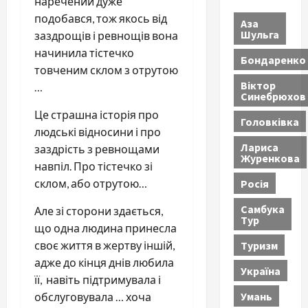
наречений дуже
подобався, тож якось від
Аза
Шульга
заздрощів і ревнощів вона
начинила тістечко
Бондаренко
товченим склом з отрутою
Віктор
…
Синебрюхов
Це страшна історія про
Головківка
людські відносини і про
Лариса
заздрість з ревнощами
Журенкова
навпіл. Про тістечко зі
Росія
склом, або отрутою…
Самбука
Але зі сторони здається,
Тур
що одна людина принесла
Туризм
своє життя в жертву іншій,
адже до кінця днів любила
Україна
її, навіть підтримувала і
Умань
обслуговувала … хоча