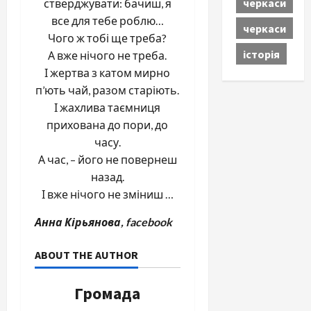
черкаси
стверджувати: бачиш, я
все для тебе роблю…
черкаси
Чого ж тобі ще треба?
історія
А вже нічого не треба.
І жертва з катом мирно
п’ють чай, разом старіють.
І жахлива таємниця
прихована до пори, до
часу.
А час, – його не повернеш
назад.
І вже нічого не зміниш …
Анна Кірьянова, facebook
ABOUT THE AUTHOR
Громада