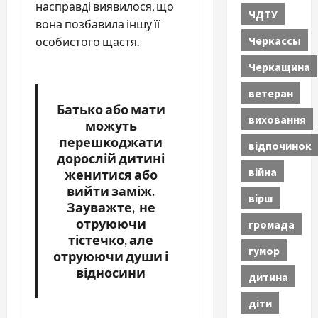
насправді виявилося, що
ЧДТУ
вона позбавила іншу її
Черкассы
особистого щастя.
Черкащина
ветеран
Батько або мати
виховання
можуть
перешкоджати
відпочинок
дорослій дитині
війна
женитися або
вийти заміж.
вірш
Зауважте, не
отруюючи
громада
тістечко, але
гумор
отруюючи души і
відносини
дитина
діти