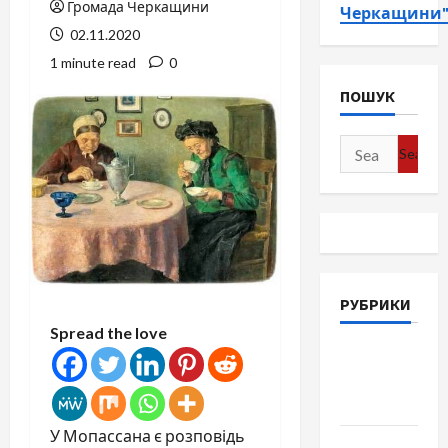
Громада Черкащини
Черкащини
02.11.2020
1 minute read
0
ПОШУК
Search
for:
РУБРИКИ
Spread the love
Війна-
Пам`ять-
Честь
У Мопассана є розповідь
Громада