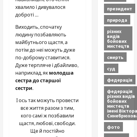
хвалило і дивувалося
президент
доброті …
природа
Виходить, спочатку
різних
людину позбавляють
видів
бойових
майбутнього щастя, а
мистецтв
потім до неї можуть дуже
смерть
по-доброму ставитися.
Дуже терпляче і дбайливо,
суд
наприклад, як
молодша
федерація
сестра до старшої
сестри
.
федерація
різних видів
І ось так можуть провести
бойових
мистецтв
все життя разом з тим,
імені Віктор
Синебрюхов
кого самі ж позбавили
щастя, любові, свободи.
фото
Ще й постійно