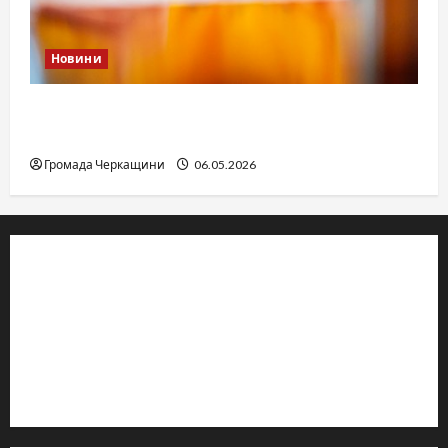
Новини
Дитячі запитання до Бога: прості слова про
вічне
Громада Черкащини
06.05.2026
© 2019–2026 Громада Черкащини
Громадсько-політичне видання
Ідентифікатор медіа: R30-04933
Редакція розповідає про Черкаси та Черкащину:
новини, культуру, туризм, суспільне життя. Працюємо з
офіційними запитами та зверненнями громадян.