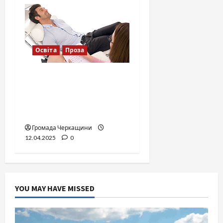
Освіта
Проза
Одного дня у мене
народиться син..
Помилки виховання,
батьки, психотерапія
Громада Черкащини
12.04.2025
0
YOU MAY HAVE MISSED