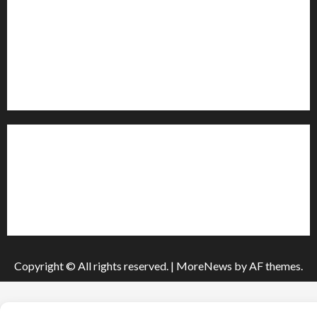
Контакти редакції:
Email: salut-vam@ukr.net
Телефон:
+38 (096) 239-21-09
— черговий журналіст
м. Черкаси, Україна
Інформація
Про видання
Принципи редакції
Політика конфіденційності
Copyright © All rights reserved.
|
MoreNews
by AF themes.