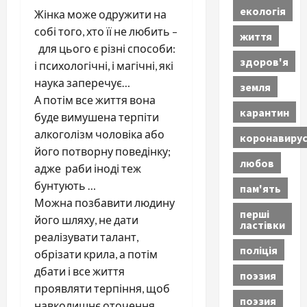
екологія
Жінка може одружити на
собі того, хто її не любить –
життя
для цього є різні способи:
здоров'я
і психологічні, і магічні, які
наука заперечує…
земля
А потім все життя вона
карантин
буде вимушена терпіти
алкоголізм чоловіка або
коронавиру
його потворну поведінку;
любов
адже раби іноді теж
бунтують …
пам'ять
Можна позбавити людину
перші
його шляху, не дати
ластівки
реалізувати талант,
поліція
обрізати крила, а потім
дбати і все життя
поэзия
проявляти терпіння, щоб
поэзия
навколишнє оточення