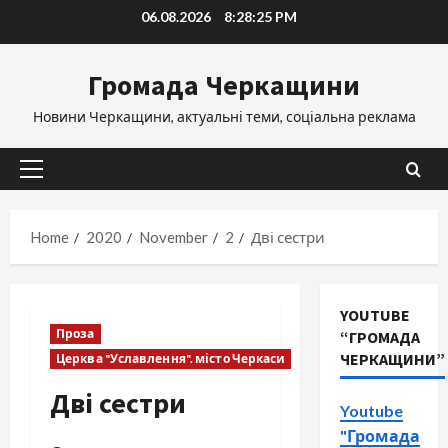
Skip
06.08.2026
8:28:26 PM
to
content
Громада Черкащини
Новини Черкащини, актуальні теми, соціальна реклама
Primary
Menu
Home
2020
November
2
Дві сестри
YOUTUBE
Проза
“ГРОМАДА
ЧЕРКАЩИНИ”
Церква "Уславлення". місто Черкаси
Дві сестри
Youtube
"Громада