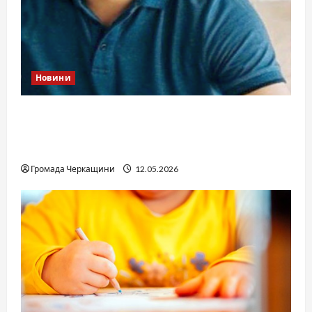
Новини
Справа «прокурора-педофіла»триває: чи
вдасться «перетравити» сором черкаській
юстиції?
Громада Черкащини
12.05.2026