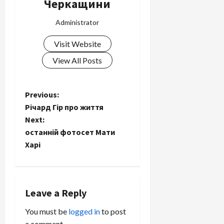
Черкащини
Administrator
Visit Website
View All Posts
P
Previous:
Pічapд Гіp прo життя
o
Next:
останній фотосет Мати
s
Харі
t
n
Leave a Reply
a
You must be
logged in
to post
a comment.