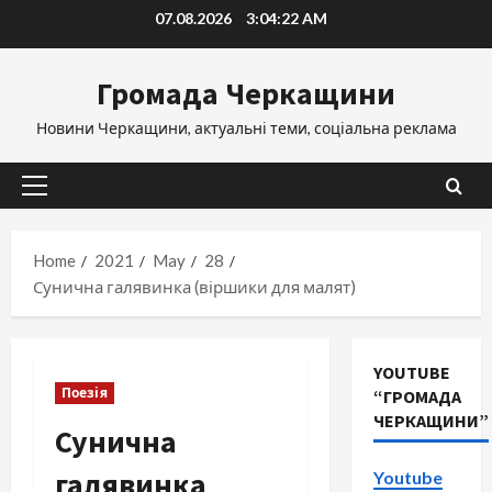
Skip
07.08.2026
3:04:23 AM
to
content
Громада Черкащини
Новини Черкащини, актуальні теми, соціальна реклама
Primary
Menu
Home
2021
May
28
Сунична галявинка (віршики для малят)
YOUTUBE
Поезія
“ГРОМАДА
ЧЕРКАЩИНИ”
Сунична
галявинка
Youtube