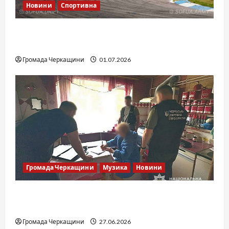
Новини
Спортивна
SOF Drift Team: перша мілітарі дрифт-
команда України
Громада Черкащини
01.07.2026
Громада Черкащини
Музика
Новини
Справа «Спів Братів»: що відомо з відкритих
джерел
Громада Черкащини
27.06.2026