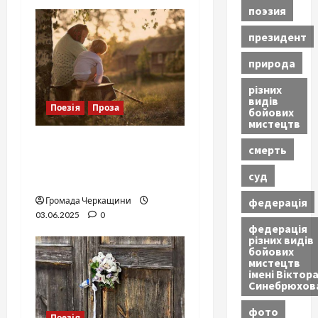
поэзия
президент
природа
різних
видів
Поезія
Проза
бойових
мистецтв
Моє справжнє літо:
смерть
вишні, зорі і я — у
суд
бабусиному раю
федерація
Громада Черкащини
03.06.2025
0
федерація
різних видів
бойових
мистецтв
імені Віктор
Синебрюхов
фото
Поезія