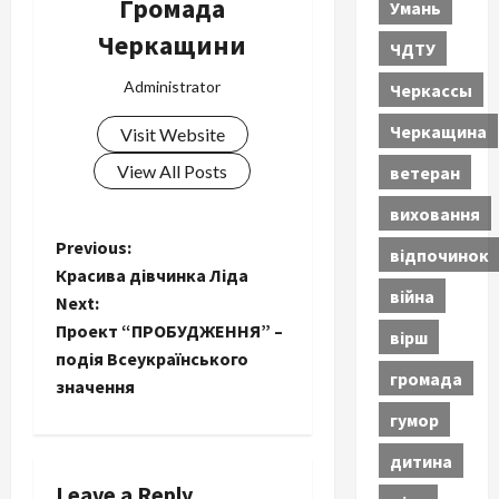
Громада
Умань
Черкащини
ЧДТУ
Administrator
Черкассы
Черкащина
Visit Website
View All Posts
ветеран
виховання
P
Previous:
відпочинок
Красива дівчинка Ліда
o
війна
Next:
Проект “ПРОБУДЖЕННЯ” –
вірш
s
подія Всеукраїнського
громада
t
значення
гумор
n
дитина
a
Leave a Reply