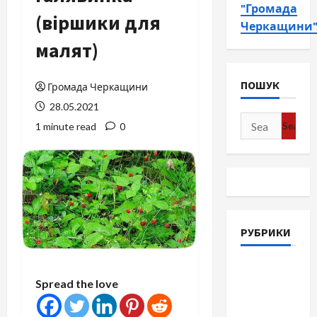
"Громада
(віршики для
Черкащини
малят)
ПОШУК
Громада Черкащини
28.05.2021
Search
1 minute read
0
for:
РУБРИКИ
Війна-
Spread the love
Пам`ять-
Честь