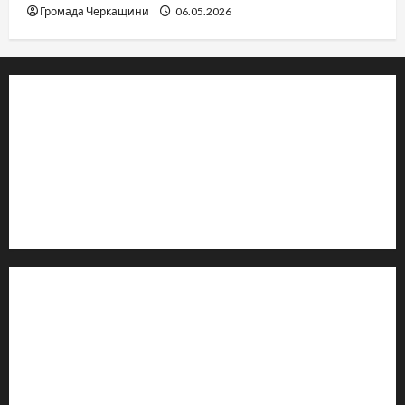
Громада Черкащини
06.05.2026
© 2019–2026 Громада Черкащини
Громадсько-політичне видання
Ідентифікатор медіа: R30-04933
Редакція розповідає про Черкаси та Черкащину:
новини, культуру, туризм, суспільне життя. Працюємо з
офіційними запитами та зверненнями громадян.
Контакти редакції:
Email: salut-vam@ukr.net
Телефон:
+38 (096) 239-21-09
— черговий журналіст
м. Черкаси, Україна