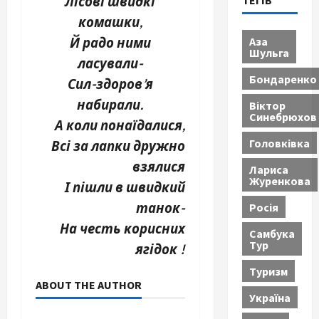
ТЕГІВ
Лісові швидкі
комашки,
Аза
Й радо ними
Шульга
ласували-
Бондаренко
Сил-здоров’я
набирали.
Віктор
Синебрюхов
А коли понаїдалися,
Головківка
Всі за лапки дружно
взялися
Лариса
Журенкова
І пішли в швидкий
Росія
танок-
На честь корисних
Самбука
Тур
ягідок !
Туризм
ABOUT THE AUTHOR
Україна