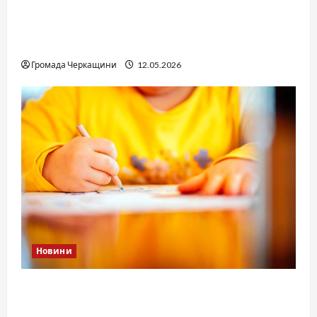
Справа «прокурора-педофіла»триває: чи
вдасться «перетравити» сором черкаській
юстиції?
Громада Черкащини
12.05.2026
Новини
Дитячі запитання до Бога: прості слова про
вічне