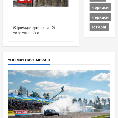
черкаси
О, як вона стукала в
черкаси
двері…
історія
Громада Черкащини
20.03.2025
0
YOU MAY HAVE MISSED