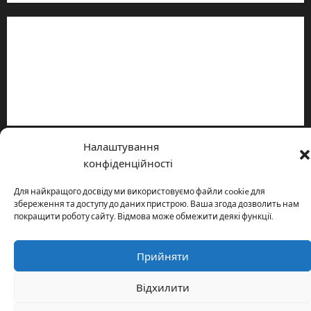
Інформація
Про видання
Принципи редакції
Політика конфіденційності
Налаштування
Copyright © All rights reserved.
|
MoreNews
by AF themes.
конфіденційності
Для найкращого досвіду ми використовуємо файли cookie для
збереження та доступу до даних пристрою. Ваша згода дозволить нам
покращити роботу сайту. Відмова може обмежити деякі функції.
Прийняти
Відхилити