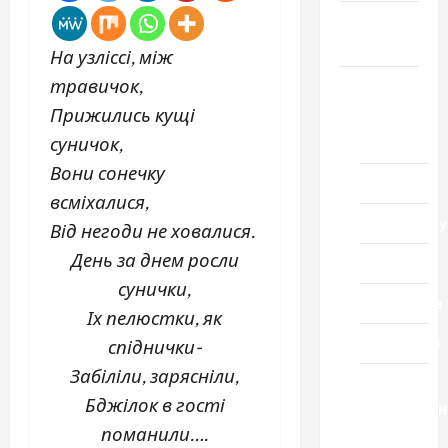
Громада
Черкащини
На узліссі, між
травичок,
Новини
Прижились кущі
Домашній
суничок,
ресторан
Вони сонечку
Кіно
всміхалися,
Коронавіру
Від негоди не ховалися.
День за днем росли
Музика
сунички,
Спортивна
Іх пелюстки, як
Технології
спіднички-
Забіліли, зарясніли,
Церква
Бджілок в гості
"Уславленн
поманили….
місто