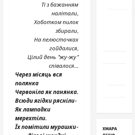
Черкаси
Ті з бажанням
налітали,
Школа
Хоботком пилок
№ 17.
Випуск
збирали,
1978
На пелюсточках
року
гойдалися,
Цілий день *жу-жу*
Освіта
співалося…
Творчість
Через місяць вся
Поезія
полянка
Проза
Червоніла як панянка.
Всюди ягідки рясніли-
Туризм
Як лампадки
мерехтіли.
Їх помітили мурашки-
ХМАРА