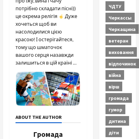
про їжу, вина і чачу
ЧДТУ
потрібно складати пісні))
це окрема релігія
Дуже
Черкассы
хочеться щоб ви
Черкащина
насолодилися цією
красою! І остерігайтеся,
ветеран
тому що шматочок
виховання
вашого серця назавжди
залишиться в цій країні …
відпочинок
війна
вірш
громада
гумор
ABOUT THE AUTHOR
дитина
діти
Громада