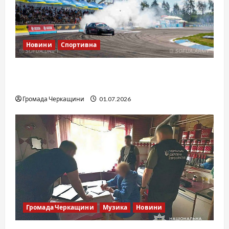
Новини
Спортивна
SOF Drift Team: перша мілітарі дрифт-
команда України
Громада Черкащини
01.07.2026
Громада Черкащини
Музика
Новини