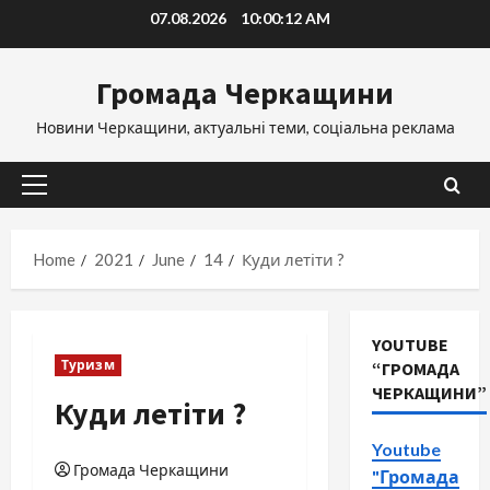
Skip
07.08.2026
10:00:12 AM
to
content
Громада Черкащини
Новини Черкащини, актуальні теми, соціальна реклама
Primary
Menu
Home
2021
June
14
Куди летіти ?
YOUTUBE
Туризм
“ГРОМАДА
ЧЕРКАЩИНИ”
Куди летіти ?
Youtube
Громада Черкащини
"Громада