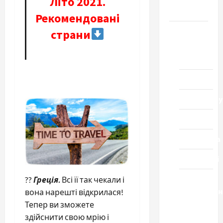
Літо 2021.
Черкащини
Рекомендовані
Новини
страни
Домашній
ресторан
Кіно
Коронавіру
Музика
Спортивна
Технології
Церква
??
Греція.
Всі її так чекали і
"Уславленн
вона нарешті відкрилася!
місто
Тепер ви зможете
Черкаси
здійснити свою мрію і