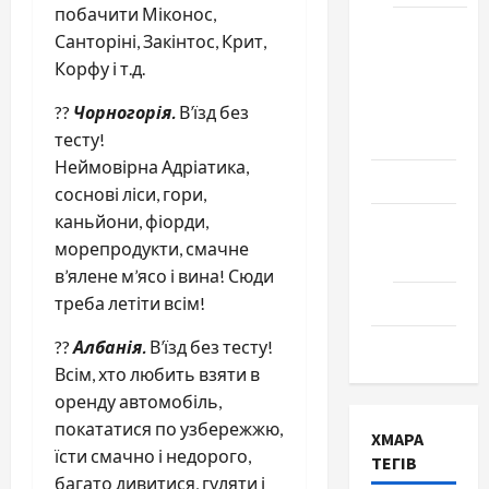
побачити Міконос,
Школа
Санторіні, Закінтос, Крит,
№ 17.
Корфу і т.д.
Випуск
1978
??
Чорногорія.
В’їзд без
року
тесту!
Неймовірна Адріатика,
Освіта
соснові ліси, гори,
каньйони, фіорди,
Творчість
морепродукти, смачне
Поезія
в’ялене м’ясо і вина! Сюди
Проза
треба летіти всім!
Туризм
??
Албанія.
В’їзд без тесту!
Всім, хто любить взяти в
оренду автомобіль,
покататися по узбережжю,
ХМАРА
їсти смачно і недорого,
ТЕГІВ
багато дивитися, гуляти і