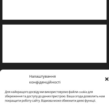
Телефон:
+38 (096) 239-21-09
— черговий журналіст
м. Черкаси, Україна
Інформація
Про видання
Принципи редакції
Політика конфіденційності
Copyright © All rights reserved.
|
MoreNews
by AF themes.
Налаштування
конфіденційності
Для найкращого досвіду ми використовуємо файли cookie для
збереження та доступу до даних пристрою. Ваша згода дозволить нам
покращити роботу сайту. Відмова може обмежити деякі функції.