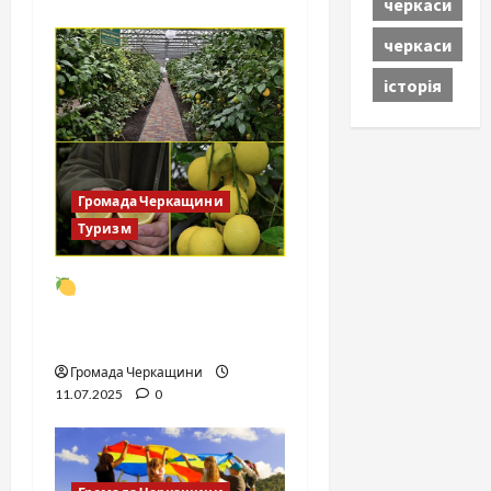
черкаси
черкаси
історія
Громада Черкащини
Туризм
Лимони Мейєра на
Черкащині вже не
екзотика
Громада Черкащини
11.07.2025
0