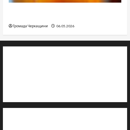
Дитячі запитання до Бога: прості слова про
вічне
Громада Черкащини
06.05.2026
© 2019–2026 Громада Черкащини
Громадсько-політичне видання
Ідентифікатор медіа: R30-04933
Редакція розповідає про Черкаси та Черкащину:
новини, культуру, туризм, суспільне життя. Працюємо з
офіційними запитами та зверненнями громадян.
Контакти редакції:
Email: salut-vam@ukr.net