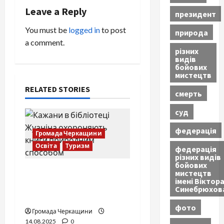
v
Leave a Reply
президент
i
You must be
logged in
to post
природа
a comment.
g
різних
видів
a
бойових
мистецтв
t
RELATED STORIES
смерть
i
суд
o
федерація
Громада Черкащини
Освіта
Туризм
n
федерація
різних видів
бойових
Нічні охоронці
мистецтв
імені Віктор
книжкових скарбів:
Синебрюхов
бібліотека Жуаніна
фото
Громада Черкащини
14.08.2025
0