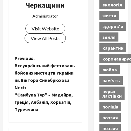
Черкащини
екологія
життя
Administrator
здоров'я
Visit Website
земля
View All Posts
карантин
P
Previous:
коронавиру
Всеукраїнський фестиваль
любов
o
бойових мистецтв України
ім. Віктора Синебрюхова
пам'ять
s
Next:
перші
t
“Самбука Тур” – Мадейра,
ластівки
Греція, Албанія, Хорватія,
поліція
n
Туреччина
поэзия
a
поэзия