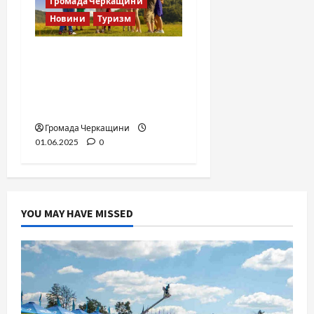
Громада Черкащини
Новини
Туризм
Куди відправити дитину
влітку? Черкаси 2025 —
ціни, програми,
контакти
Громада Черкащини
01.06.2025
0
YOU MAY HAVE MISSED