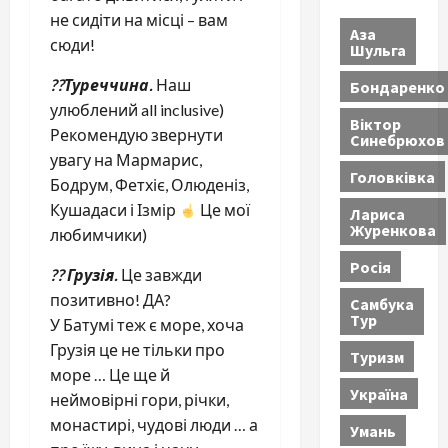
не сидіти на місці – вам
Аза
сюди!
Шульга
??Туреччина.
Наш
Бондаренко
улюблений all inclusive)
Віктор
Рекомендую звернути
Синебрюхов
увагу на Мармарис,
Головківка
Бодрум, Фетхіє, Олюденіз,
Кушадаси і Ізмір
Це мої
Лариса
Журенкова
любимчики)
Росія
?? Грузія.
Це завжди
позитивно! ДА?
Самбука
Тур
У Батумі теж є море, хоча
Грузія це не тільки про
Туризм
море … Це ще й
Україна
неймовірні гори, річки,
монастирі, чудові люди … а
Умань