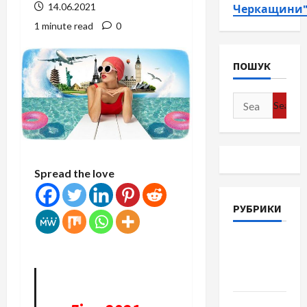
14.06.2021
Черкащини
1 minute read
0
ПОШУК
Search
for:
Spread the love
РУБРИКИ
Війна-
Пам`ять-
Честь
Громада