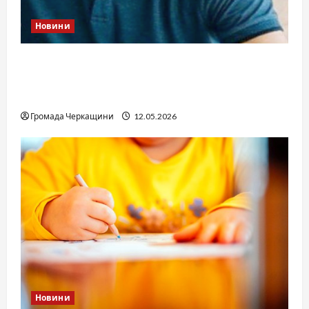
Новини
Справа «прокурора-педофіла»триває: чи
вдасться «перетравити» сором черкаській
юстиції?
Громада Черкащини
12.05.2026
Новини