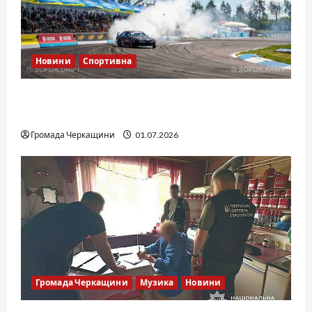
Новини
Спортивна
SOF Drift Team: перша мілітарі дрифт-
команда України
Громада Черкащини
01.07.2026
Громада Черкащини
Музика
Новини