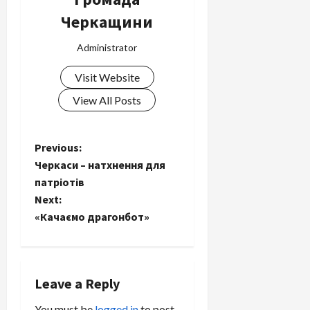
Черкащини
Administrator
Visit Website
View All Posts
P
Previous:
Черкаси – натхнення для
o
патріотів
Next:
s
«Качаємо драгонбот»
t
n
Leave a Reply
a
You must be
logged in
to post