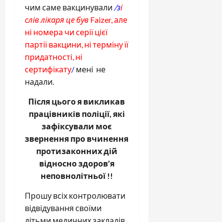
чим саме вакцинували
/з
і
слів лікаря це був
Faizer, але
ні номера чи серії цієї
партії вакцини, ні терміну її
придатності, ні
сертифікату
/
мені не
надали.
Після цього я викликав
працівників поліції, які
зафіксували моє
звернення про вчинення
протизаконних дій
відносно здоров’я
неповнолітньої !!
Прошу всіх контролювати
відвідування своїми
дітьми медичних закладів,