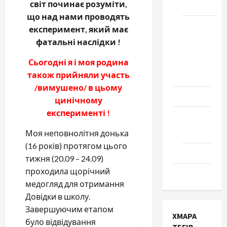
світ починає розуміти,
Черкаси
що над нами проводять
Школа
експеримент, який має
№ 17.
фатальні наслідки !
Випуск
Сьогодні я і моя родина
1978
також прийняли участь
року
/вимушено/ в цьому
Освіта
цинічному
експерименті !
Творчість
Поезія
Моя неповнолітня донька
(16 років) протягом цього
Проза
тижня (20.09 – 24.09)
проходила щорічний
Туризм
медогляд для отримання
Довідки в школу.
Завершуючим етапом
ХМАРА
було відвідування