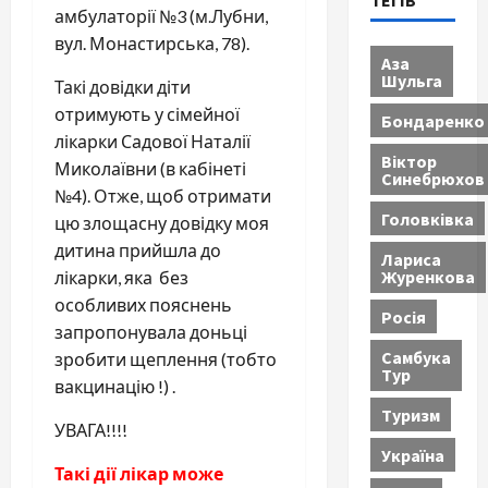
ТЕГІВ
амбулаторії №3 (м.Лубни,
вул. Монастирська, 78).
Аза
Шульга
Такі довідки діти
отримують у сімейної
Бондаренко
лікарки Садової Наталії
Віктор
Миколаївни (в кабінеті
Синебрюхов
№4). Отже, щоб отримати
Головківка
цю злощасну довідку моя
дитина прийшла до
Лариса
Журенкова
лікарки, яка без
особливих пояснень
Росія
запропонувала доньці
Самбука
зробити щеплення (тобто
Тур
вакцинацію !) .
Туризм
УВАГА!!!!
Україна
Такі дії лікар може