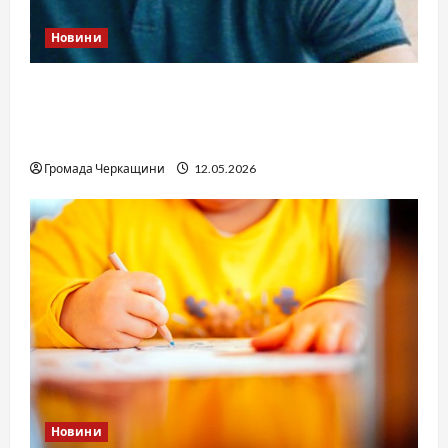
Новини
Справа «прокурора-педофіла»триває: чи
вдасться «перетравити» сором черкаській
юстиції?
Громада Черкащини
12.05.2026
Новини