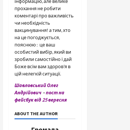
інформацію, але велике
прохання не робити
коментарі про важливість
чи необхідність
вакцинування! а тим, хто
на це погоджується,
пояснюю : це ваш
особистий вибір, який ви
зробили самостійно і дай
Боже всім вам здоров’я в
цій нелегкій ситуації.
Шавловський Олег
Андрійович
–
п
ост на
фейсбук від 25 вересня
ABOUT THE AUTHOR
Громада