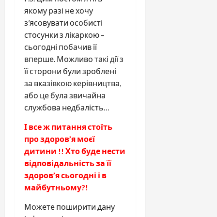
якому разі не хочу
з’ясовувати особисті
стосунки з лікаркою –
сьогодні побачив її
вперше. Можливо такі дії з
її сторони були зроблені
за вказівкою керівництва,
або це була звичайна
службова недбалість…
І все ж питання стоїть
про здоров’я моєї
дитини !! Хто буде нести
відповідальність за її
здоров’я сьогодні і в
майбутньому?!
Можете поширити дану