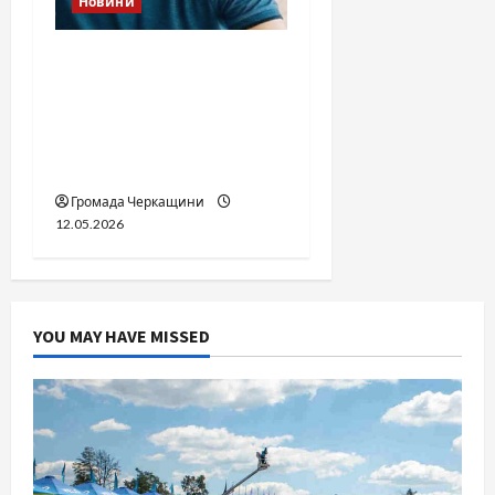
Новини
Справа «прокурора-
педофіла»триває: чи
вдасться «перетравити»
сором черкаській
юстиції?
Громада Черкащини
12.05.2026
YOU MAY HAVE MISSED