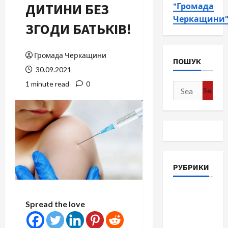
ДИТИНИ БЕЗ
"Громада
Черкащини
ЗГОДИ БАТЬКІВ!
Громада Черкащини
ПОШУК
30.09.2021
1 minute read
0
Search
for:
РУБРИКИ
Війна-
Spread the love
Пам`ять-
Честь