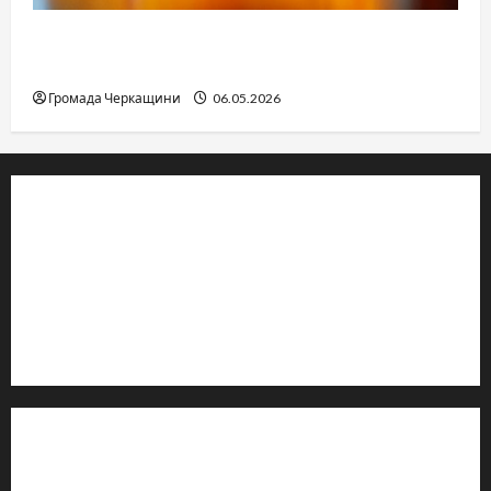
Дитячі запитання до Бога: прості слова про
вічне
Громада Черкащини
06.05.2026
© 2019–2026 Громада Черкащини
Громадсько-політичне видання
Ідентифікатор медіа: R30-04933
Редакція розповідає про Черкаси та Черкащину:
новини, культуру, туризм, суспільне життя. Працюємо з
офіційними запитами та зверненнями громадян.
Контакти редакції:
Email: salut-vam@ukr.net