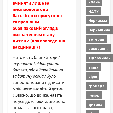
Умань
вчиняти лише за
письмової згоди
ЧДТУ
батьків, в їх присутності
Черкассы
та провівши
обов’язковий огляд з
Черкащина
визначенням стану
ветеран
дитини (для проведення
вакцинації) !
виховання
Натомість бланк Згоди /
відпочинок
яку повинні підписувати
війна
батьки, або відповідальна
за дитину особа
/ було
вірш
запропоновано підписати
громада
моїй неповнолітній дитині
гумор
! Звісно, що дочка, навіть
не усвідомлюючи, що вона
дитина
не має такого права,