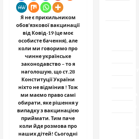
Громада
Черкащини
Я не є прихильником
обов’язкової вакцинації
Новини
від Ковід-19 (це моє
Домашній
особисте бачення), але
ресторан
коли ми говоримо про
чинне українське
Кіно
законодавство – то я
Коронавіру
наголошую, що ст.28
Конституції України
Музика
ніхто не відмінив ! Тож
Спортивна
ми маємо право самі
обирати, яке рішення у
Технології
випадку з вакцинацією
приймати. Тим паче
Церква
коли йде розмова про
"Уславленн
наших дітей! Сьогодні
місто