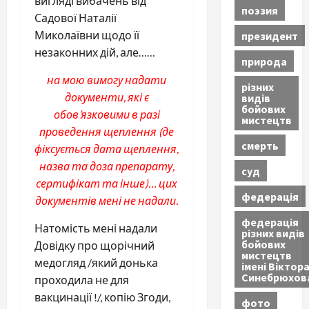
вигляді вибачень від
поэзия
Садової Наталії
Миколаївни щодо її
президент
незаконних дій, але……
природа
на мою вимогу надати
різних
документи, які є
видів
бойових
обов’язковими в разі
мистецтв
проведення щеплення (де
смерть
фіксується дата щеплення,
назва та доза препарату,
суд
сертифікат та інше)… цих
федерація
документів мені не надали.
федерація
Натомість мені надали
різних видів
бойових
Довідку про щорічний
мистецтв
медогляд /який донька
імені Віктор
Синебрюхов
проходила не для
вакцинації !/, копію Згоди,
фото