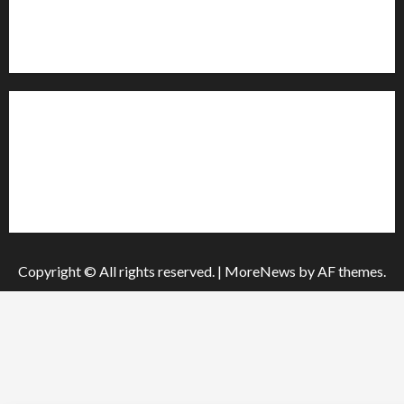
Телефон:
+38 (096) 239-21-09
— черговий журналіст
м. Черкаси, Україна
Інформація
Про видання
Принципи редакції
Політика конфіденційності
Copyright © All rights reserved.
|
MoreNews
by AF themes.