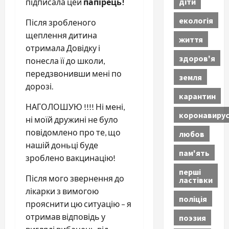
діти
підписала цей
папірець!
екологія
Після зробленого
щеплення дитина
життя
отримала Довідку і
здоров'я
понесла її до школи,
передзвонивши мені по
земля
дорозі.
карантин
НАГОЛОШУЮ !!!! Ні мені,
коронавиру
ні моїй дружині не було
повідомлено про те, що
любов
нашій доньці буде
пам'ять
зроблено вакцинацію!
перші
Після мого звернення до
ластівки
лікарки з вимогою
поліція
прояснити цю ситуацію – я
отримав відповідь у
поэзия