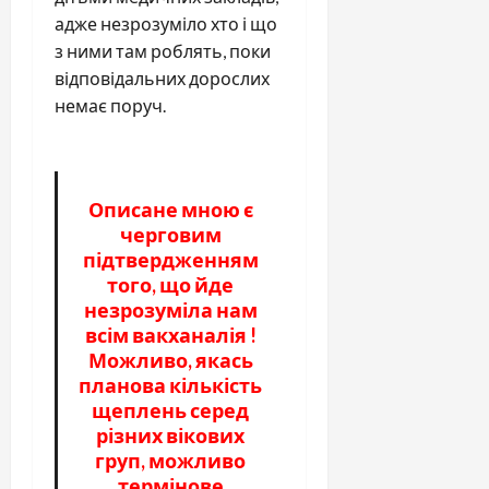
адже незрозуміло хто і що
з ними там роблять, поки
відповідальних дорослих
немає поруч.
Описане мною є
черговим
підтвердженням
того, що йде
незрозуміла нам
всім вакханалія !
Можливо, якась
планова кількість
щеплень серед
різних вікових
груп, можливо
термінове