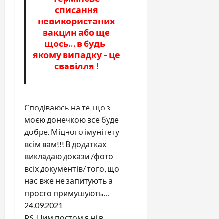
списання
невикористаних
вакцин або ще
щось… в будь-
якому випадку – це
свавілля !
Сподіваюсь на те, що з
моєю донечкою все буде
добре. Міцного імунітету
всім вам!!! В додатках
викладаю докази /фото
всіх документів/ того, що
нас вже не запитують а
просто примушують…
24.09.2021
P.S. Цим постом я ні в