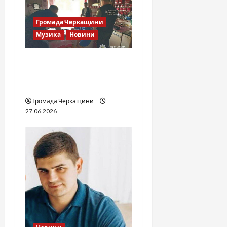
Громада Черкащини
Музика
Новини
Справа «Спів Братів»: що
відомо з відкритих
джерел
Громада Черкащини
27.06.2026