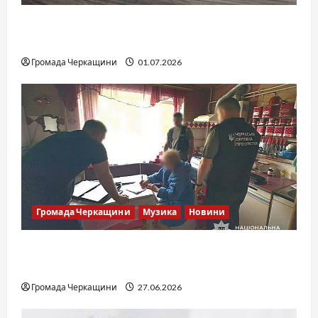
SOF Drift Team: перша мілітарі дрифт-
команда України
Громада Черкащини
01.07.2026
Громада Черкащини
Музика
Новини
Справа «Спів Братів»: що відомо з відкритих
джерел
Громада Черкащини
27.06.2026