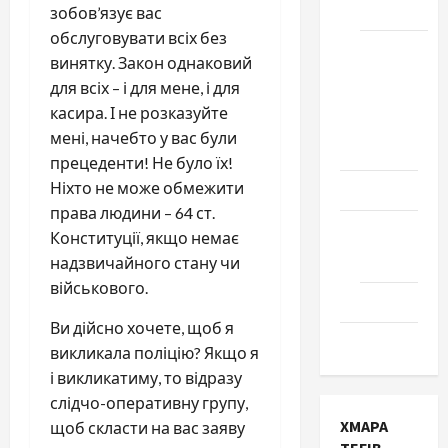
Черкаси
зобов’язує вас
обслуговувати всіх без
Школа
винятку. Закон однаковий
№ 17.
для всіх – і для мене, і для
Випуск
касира. І не розказуйте
1978
мені, начебто у вас були
року
прецеденти! Не було їх!
Ніхто не може обмежити
Освіта
права людини – 64 ст.
Творчість
Конституції, якщо немає
Поезія
надзвичайного стану чи
військового.
Проза
Ви дійсно хочете, щоб я
Туризм
викликала поліцію? Якщо я
і викликатиму, то відразу
слідчо-оперативну групу,
ХМАРА
щоб скласти на вас заяву