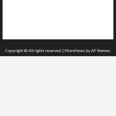
Інформація
Про видання
Принципи редакції
Політика конфіденційності
Copyright © All rights reserved.
|
MoreNews
by AF themes.