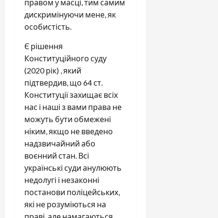
правом у масці, тим самим
дискримінуючи мене, як
особистість.
Є рішення
Конституційного суду
(2020 рік) , який
підтвердив, що 64 ст.
Конституції захищає всіх
нас і наші з вами права не
можуть бути обмежені
ніким, якщо не введено
надзвичайний або
воєнний стан. Всі
українські суди анулюють
недолугі і незаконні
постанови поліцейських,
які не розуміються на
праві, але намагаються