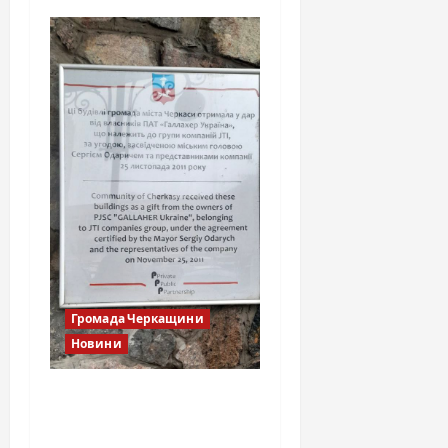
Громада Черкащини
Новини
Тютюнова фабрика
Черкаси: чому
подарунок місту став