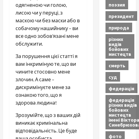
поэзия
одягненою чи голою,
лисою чи у перуці, з
президент
маскою чи без маски або в
природа
собачому нашийнику – ви
все одно зобов’язані мене
різних
обслужити.
видів
бойових
мистецтв
За порушення цієї статті я
вам інкриміную те, що ви
смерть
чините стосовно мене
суд
злочин. А саме –
дискримінуєте мене за
федерація
ознакою того, що я
федерація
здорова людина!
різних видів
бойових
мистецтв
Зрозумійте, що з ваших дій
імені Віктор
виникає кримінальна
Синебрюхов
відповідальність. Це буде
фото
ваша особиста