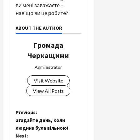
ви мені заважаєте –
навіщо ви це робите?
ABOUT THE AUTHOR
Громада
Черкащини
Administrator
Visit Website
View All Posts
P
Previous:
Згадайте день, коли
o
людина була вільною!
Next: