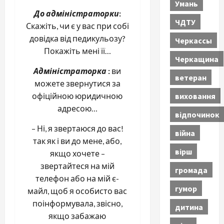
Умань
До адміністраторки
:
ЧДТУ
Скажіть, чи є у вас при собі
довідка від педикульозу?
Черкассы
Покажіть мені її…
Черкащина
Адміністраторка
:
ви
ветеран
можете звернутися за
виховання
офіційною юридичною
адресою…
відпочинок
– Ні, я звертаюся до вас!
війна
так як і ви до мене, або,
вірш
якщо хочете –
звертайтеся на мій
громада
телефон або на мій є-
гумор
майл, щоб я особисто вас
поінформувала, звісно,
дитина
якщо забажаю