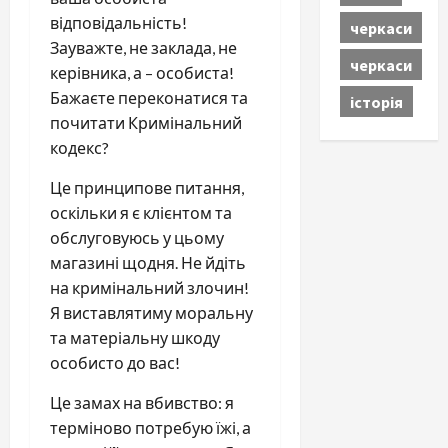
відповідальність!
черкаси
Зауважте, не заклада, не
черкаси
керівника, а – особиста!
Бажаєте переконатися та
історія
почитати Кримінальний
кодекс?
Це принципове питання,
оскільки я є клієнтом та
обслуговуюсь у цьому
магазині щодня. Не йдіть
на кримінальний злочин!
Я виставлятиму моральну
та матеріальну шкоду
особисто до вас!
Це замах на вбивство: я
терміново потребую їжі, а