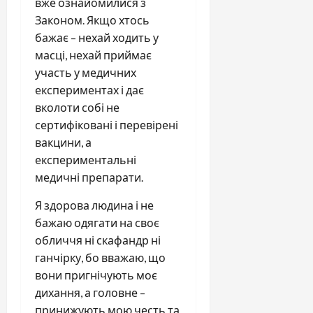
вже ознайомилися з
Законом. Якщо хтось
бажає – нехай ходить у
масці, нехай приймає
участь у медичних
експериментах і дає
вколоти собі не
сертифіковані і перевірені
вакцини, а
експериментальні
медичні препарати.
Я здорова людина і не
бажаю одягати на своє
обличчя ні скафандр ні
ганчірку, бо вважаю, що
вони пригнічують моє
дихання, а головне –
принижують мою честь та