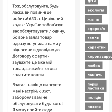
діти
Тож, обслуговуйте, будь
екологія
ласка, ви повинні це
робити! 633 ст. Цивільний
життя
кодекс України зобов’язує
здоров'я
вас обслуговувати людину,
бо вона взяла товар і
земля
одразу вступила з вами у
карантин
відносини відповідно до
Договору оферти –
коронавиру
зауважте, це вже мій
любов
товар, за який я готова
пам'ять
сплатити кошти.
перші
Взагалі, навіщо ви псуєте
ластівки
мені настрій? 633ст.
поліція
забороняє вам не
обслуговувати будь-кого!
поэзия
Я можу прийти сюди