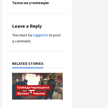
s
Талон на утилізацію
t
n
Leave a Reply
a
You must be
logged in
to post
v
a comment.
i
g
RELATED STORIES
a
t
Громада Черкащини
i
Музика
Новини
o
Справа «Спів Братів»: що