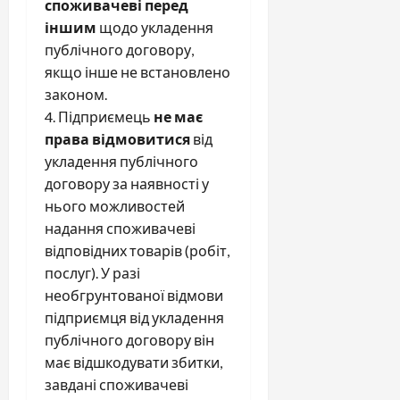
споживачеві перед
іншим
щодо укладення
публічного договору,
якщо інше не встановлено
законом.
4. Підприємець
не має
права відмовитися
від
укладення публічного
договору за наявності у
нього можливостей
надання споживачеві
відповідних товарів (робіт,
послуг). У разі
необгрунтованої відмови
підприємця від укладення
публічного договору він
має відшкодувати збитки,
завдані споживачеві