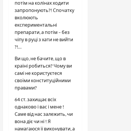
потім на колінах ходити
запропонують?! Спочатку
вколюють
експериментальні
препарати, а потім – без
чіпу в руці з хати не вийти
?!…
Ви що, не бачите, що в
країні робиться? Чому ви
самі не користуєтеся
своїми конституційними
правами?
64 ст. захищає всіх
однаково і вас і мене !
Саме від нас залежить, чи
вона діє чи ні ! Я
намагаюся її виконувати, а