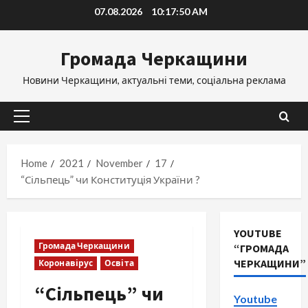
Skip
07.08.2026
10:17:52 AM
to
content
Громада Черкащини
Новини Черкащини, актуальні теми, соціальна реклама
Primary
Menu
Home
2021
November
17
“Сільпець” чи Конституція України ?
YOUTUBE
Громада Черкащини
“ГРОМАДА
ЧЕРКАЩИНИ”
Коронавірус
Освіта
“Сільпець” чи
Youtube