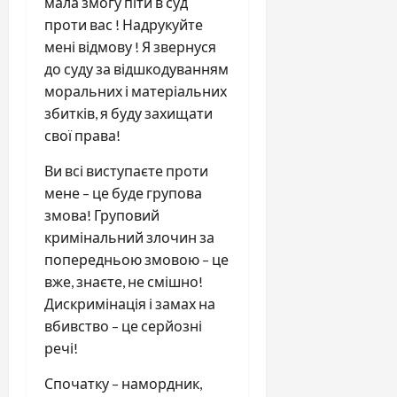
мала змогу піти в суд
проти вас ! Надрукуйте
мені відмову ! Я звернуся
до суду за відшкодуванням
моральних і матеріальних
збитків, я буду захищати
свої права!
Ви всі виступаєте проти
мене – це буде групова
змова! Груповий
кримінальний злочин за
попередньою змовою – це
вже, знаєте, не смішно!
Дискримінація і замах на
вбивство – це серйозні
речі!
Спочатку – намордник,