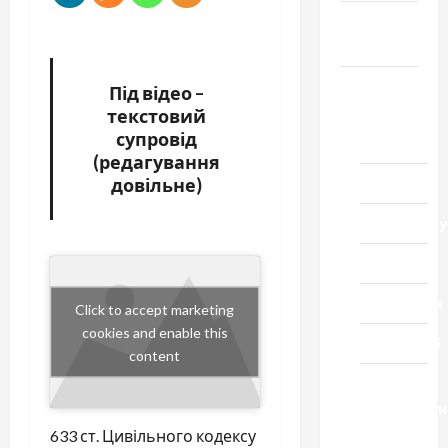
Громада
Черкащини
Новини
Під відео –
текстовий
Домашній
супровід
ресторан
(редагування
Кіно
довільне)
Коронавіру
Музика
Спортивна
Click to accept marketing
cookies and enable this
Технології
content
Церква
"Уславленн
місто
633 ст. Цивільного кодексу