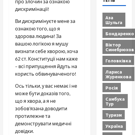
ТЕГІВ
про злочин за ознакою
дискримінації!
Аза
Ви дискримінуєте мене за
Шульга
ознакою того, що я
Бондаренко
здорова людина! За
вашою логікою я мушу
Віктор
Синебрюхов
визнати себе хворою, хоча
62 ст. Конституції нам каже
Головківка
– всі припущення йдуть на
Лариса
користь обвинуваченого!
Журенкова
Ось тільки, у вас немає і не
Росія
може бути доказів того,
Самбука
що я хвора, а я не
Тур
зобов’язана доводити
Туризм
протилежне та
демонструвати медичні
Україна
довідки.