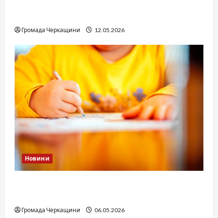
вдасться «перетравити» сором черкаській
юстиції?
Громада Черкащини
12.05.2026
Новини
Дитячі запитання до Бога: прості слова про
вічне
Громада Черкащини
06.05.2026