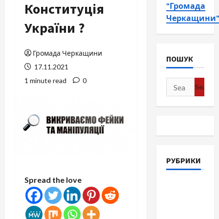
Конституція
"Громада
Черкащини
України ?
Громада Черкащини
ПОШУК
17.11.2021
1 minute read
0
Search
for:
РУБРИКИ
Spread the love
Війна-
Пам`ять-
Честь