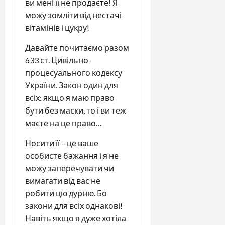
ви мені її не продаєте! Я
можу зомліти від нестачі
вітамінів і цукру!
Давайте почитаємо разом
633 ст. Цивільно-
процесуального кодексу
України. Закон один для
всіх: якщо я маю право
бути без маски, то і ви теж
маєте на це право…
Носити її – це ваше
особисте бажання і я не
можу заперечувати чи
вимагати від вас не
робити цю дурню. Бо
закони для всіх однакові!
Навіть якщо я дуже хотіла