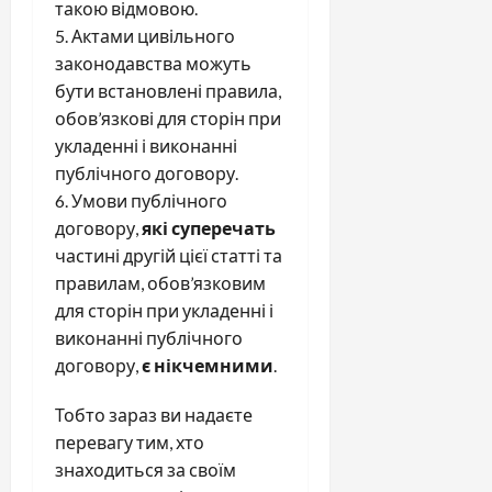
такою відмовою.
5. Актами цивільного
законодавства можуть
бути встановлені правила,
обов’язкові для сторін при
укладенні і виконанні
публічного договору.
6. Умови публічного
договору,
які суперечать
частині другій цієї статті та
правилам, обов’язковим
для сторін при укладенні і
виконанні публічного
договору,
є нікчемними
.
Тобто зараз ви надаєте
перевагу тим, хто
знаходиться за своїм