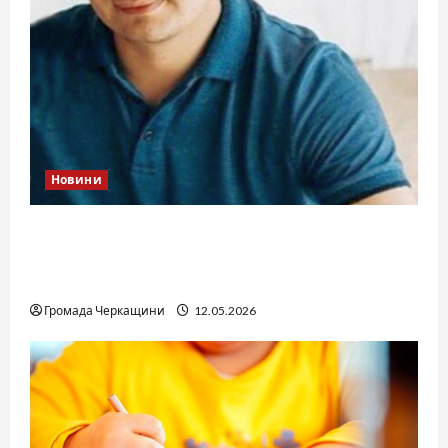
Новини
Справа «прокурора-педофіла»триває: чи
вдасться «перетравити» сором черкаській
юстиції?
Громада Черкащини
12.05.2026