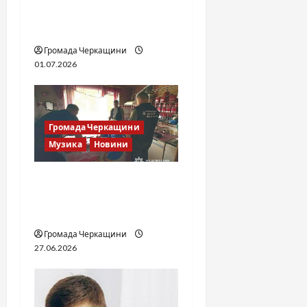
мілітарі дрифт-команда
України
Громада Черкащини
01.07.2026
Громада Черкащини
Музика
Новини
Справа «Спів Братів»: що
відомо з відкритих
джерел
Громада Черкащини
27.06.2026