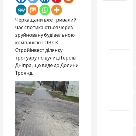
Громада
Черкащини
Черкащани вже тривалий
Новини
час спотикаються через
зруйновану будівельною
Домашній
компанією ТОВ СК
ресторан
Стройінвест ділянку
Кіно
тротуару по вулиці Героїв
Дніпра, що веде до Долини
Коронавіру
Троянд.
Музика
Спортивна
Технології
Церква
"Уславленн
місто