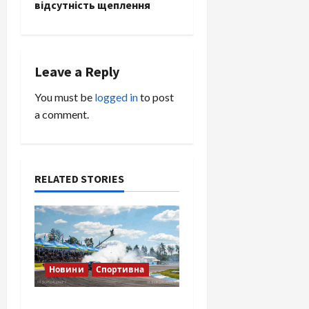
відсутність щеплення
n
a
Leave a Reply
v
You must be
logged in
to post
i
a comment.
g
a
RELATED STORIES
t
i
o
Новини
Спортивна
n
SOF Drift Team: перша