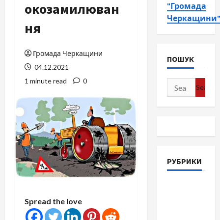
окозамилюван
"Громада
Черкащини
ня
Громада Черкащини
ПОШУК
04.12.2021
1 minute read
0
Search
for:
РУБРИКИ
Війна-
Пам`ять-
Spread the love
Честь