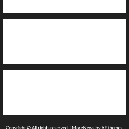
офіційними запитами та зверненнями громадян.
Контакти редакції:
Email: salut-vam@ukr.net
Телефон:
+38 (096) 239-21-09
— черговий журналіст
м. Черкаси, Україна
Інформація
Про видання
Принципи редакції
Політика конфіденційності
Copyright © All rights reserved.
|
MoreNews
by AF themes.