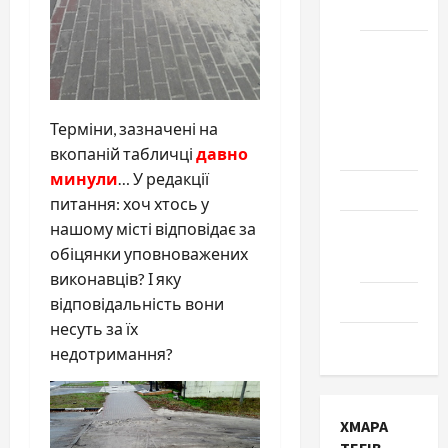
Черкаси
Школа
№ 17.
Випуск
1978
Терміни, зазначені на
року
вкопаній табличці
давно
минули
… У редакції
Освіта
питання: хоч хтось у
нашому місті відповідає за
Творчість
обіцянки уповноважених
Поезія
виконавців? І яку
Проза
відповідальність вони
несуть за їх
Туризм
недотримання?
ХМАРА