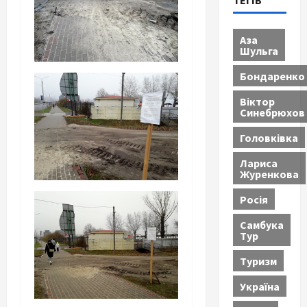
ТЕГІВ
Аза
Шульга
Бондаренко
Віктор
Синебрюхов
Головківка
Лариса
Журенкова
Росія
Самбука
Тур
Туризм
Україна