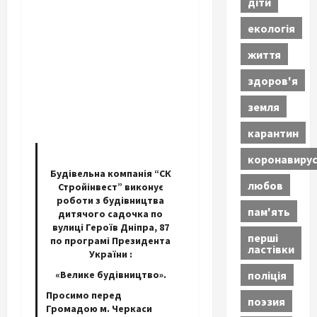
діти
екологія
життя
здоров'я
земля
карантин
коронавиру
Будівельна компанія “СК
любов
Стройінвест” виконує
роботи з будівництва
пам'ять
дитячого садочка по
вулиці Героїв Дніпра, 87
перші
по програмі Президента
ластівки
України :
поліція
«
Велике будівництво
».
Просимо перед
поэзия
Громадою м. Черкаси