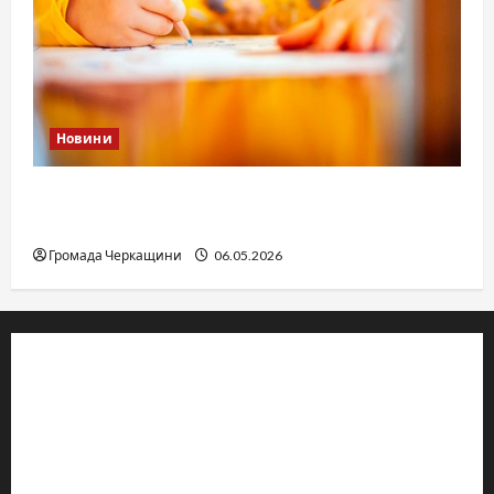
Новини
Дитячі запитання до Бога: прості слова про
вічне
Громада Черкащини
06.05.2026
© 2019–2026 Громада Черкащини
Громадсько-політичне видання
Ідентифікатор медіа: R30-04933
Редакція розповідає про Черкаси та Черкащину:
новини, культуру, туризм, суспільне життя. Працюємо з