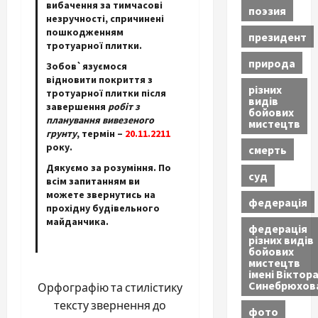
вибачення за тимчасові
поэзия
незручності, спричинені
пошкодженням
президент
тротуарної плитки.
природа
Зобов`язуємося
відновити покриття з
різних
тротуарної плитки після
видів
завершення
робіт з
бойових
планування вивезеного
мистецтв
грунту
, термін –
20.11.2211
року.
смерть
Дякуємо за розуміння. По
суд
всім запитанням ви
можете звернутись на
федерація
прохідну будівельного
майданчика.
федерація
різних видів
бойових
мистецтв
імені Віктор
Синебрюхов
Орфографію та стилістику
тексту звернення до
фото