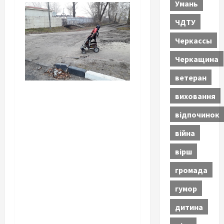
Умань
ЧДТУ
Черкассы
Черкащина
ветеран
виховання
відпочинок
війна
вірш
громада
гумор
дитина