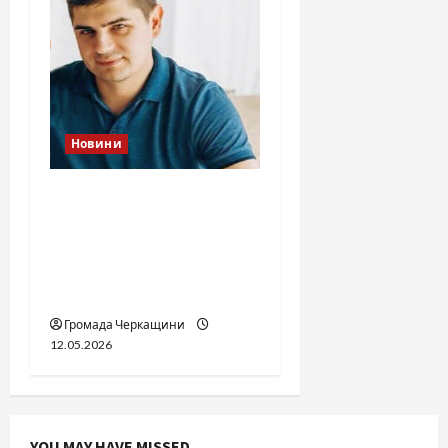
Новини
Справа «прокурора-
педофіла»триває: чи
вдасться «перетравити»
сором черкаській
юстиції?
Громада Черкащини
12.05.2026
YOU MAY HAVE MISSED