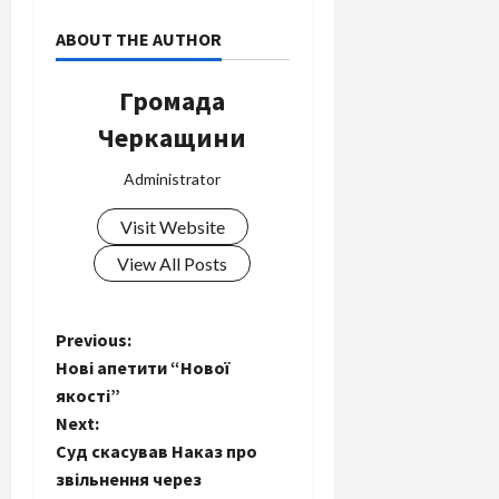
ABOUT THE AUTHOR
Громада
Черкащини
Administrator
Visit Website
View All Posts
P
Previous:
Нові апетити “Нової
o
якості”
Next:
s
Суд скасував Наказ про
t
звільнення через