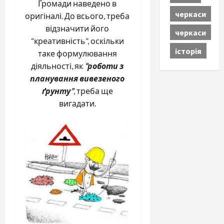
Громади наведено в
черкаси
оригіналі. До всього, треба
відзначити його
черкаси
“креативність”, оскільки
історія
таке формулювання
діяльності, як
“роботи з
планування вивезеного
ґрунту”
, треба ще
вигадати.