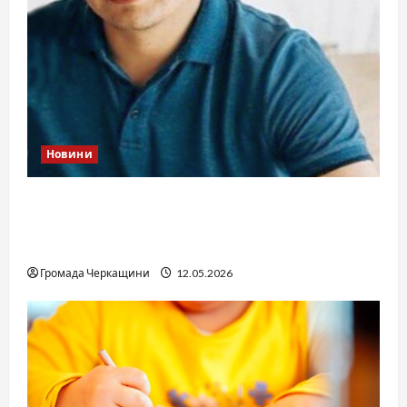
Новини
Справа «прокурора-педофіла»триває: чи
вдасться «перетравити» сором черкаській
юстиції?
Громада Черкащини
12.05.2026