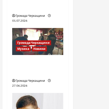
n
мілітарі дрифт-команда
України
Громада Черкащини
01.07.2026
Громада Черкащини
Музика
Новини
Справа «Спів Братів»: що
відомо з відкритих
джерел
Громада Черкащини
27.06.2026