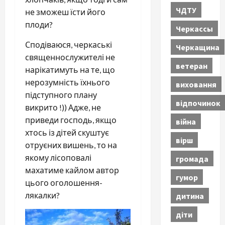
ЧДТУ
не зможеш їсти його
плоди?
Черкассы
Сподіваюся, черкаські
Черкащина
священнослужителі не
ветеран
нарікатимуть на те, що
нерозумність їхнього
виховання
підступного плану
відпочинок
викрито !)) Адже, не
приведи господь, якщо
війна
хтось із дітей скуштує
вірш
отруєних вишень, то на
якому лісоповалі
громада
махатиме кайлом автор
гумор
цього оголошення-
лякалки?
дитина
діти