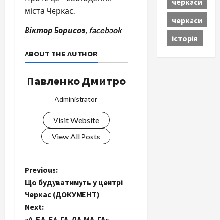
черкаси
міста Черкас.
черкаси
Віктор Борисов, facebook
історія
ABOUT THE AUTHOR
Павленко Дмитро
Administrator
Visit Website
View All Posts
P
Previous:
Що будуватимуть у центрі
o
Черкас (ДОКУМЕНТ)
Next:
s
«А-БА-БА-ГА-ЛА-МА-ГА»