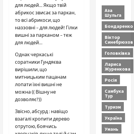
для людей… Якщо твій
Аза
абрикос звисає за паркан,
Шульга
то всі абрикоси, що
Бондаренко
наззовні – для людей! Гілки
вишні за парканом – теж
Віктор
Синебрюхов
для людей…
Головківка
Однак черкаські
соратники Гундяєва
Лариса
Журенкова
вирішили, що
митницьким пацанам
Росія
лопати їхні вишні не
Самбука
можна (( Вішну не
Тур
дозволяє?))
Туризм
Звісно, абсурд : навіщо
Україна
взагалі кропити дерево
отрутою, боячись
Умань
хлопчаків, якщо тоді й сам