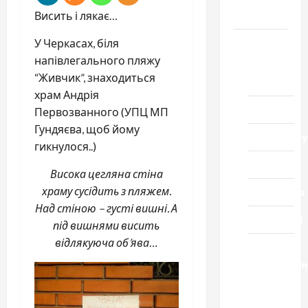
Черкащини
Висить і лякає…
Новини
У Черкасах, біля
напівлегального пляжу
Домашній
“Живчик”, знаходиться
ресторан
храм Андрія
Кіно
Первозванного (УПЦ МП
Гундяєва, щоб йому
Коронавіру
гикнулося..)
Музика
Висока цегляна стіна
храму сусідить з пляжем.
Спортивна
Над стіною – густі вишні. А
Технології
під вишнями висить
відлякуюча об’ява…
Церква
"Уславленн
місто
Черкаси