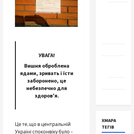
Школа
№ 17.
Випуск
1978
року
Освіта
УВАГА!
Творчість
Вишня оброблена
Поезія
ядами, зривать і їсти
заборонено, це
Проза
небезпечно для
Туризм
здоров’я.
ХМАРА
Це те, що в центральній
ТЕГІВ
Україні споконвіку було –