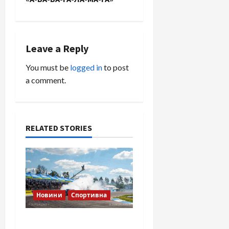
t
n
Leave a Reply
a
You must be
logged in
to post
v
a comment.
i
g
RELATED STORIES
a
t
i
Новини
Спортивна
o
SOF Drift Team: перша