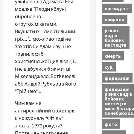
улюбленців Адама та Єви,
президент
мовляв “Плоди яблуні
оброблено
природа
отрутохімікатами.
різних
Вкушати їх – смертельний
видів
гріх…”…можливо тоді не
бойових
мистецтв
захотів би Адам Єву.. і не
трапилося б
смерть
християнської цивілізації…
суд
і не відбулися б як митці
Мікеланджело, Ботіччеллі,
федерація
або Андрій Рубльов з його
федерація
“Трійцею”…
різних видів
бойових
Чим вам не
мистецтв
імені Віктор
антирелігійний сюжет для
Синебрюхов
кіножурналу “Фітіль”
фото
зразка 1973 року, га?
Проте це – сьогодення