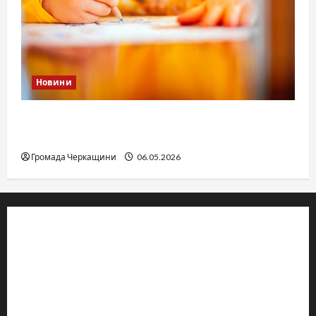
Новини
Дитячі запитання до Бога: прості слова про
вічне
Громада Черкащини
06.05.2026
© 2019–2026 Громада Черкащини
Громадсько-політичне видання
Ідентифікатор медіа: R30-04933
Редакція розповідає про Черкаси та Черкащину:
новини, культуру, туризм, суспільне життя. Працюємо з