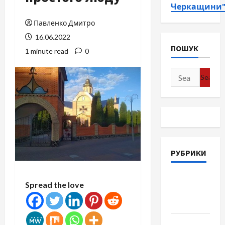
Черкащини
Павленко Дмитро
16.06.2022
ПОШУК
1 minute read
0
Search
for:
РУБРИКИ
Війна-
Spread the love
Пам`ять-
Честь
Громада