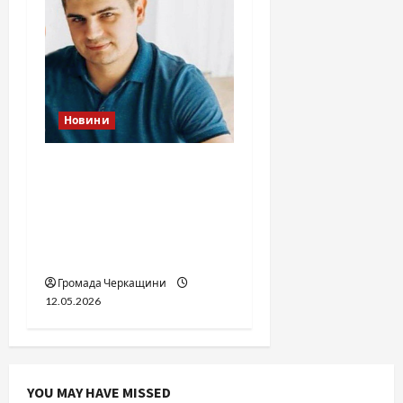
Новини
Справа «прокурора-
педофіла»триває: чи
вдасться «перетравити»
сором черкаській
юстиції?
Громада Черкащини
12.05.2026
YOU MAY HAVE MISSED