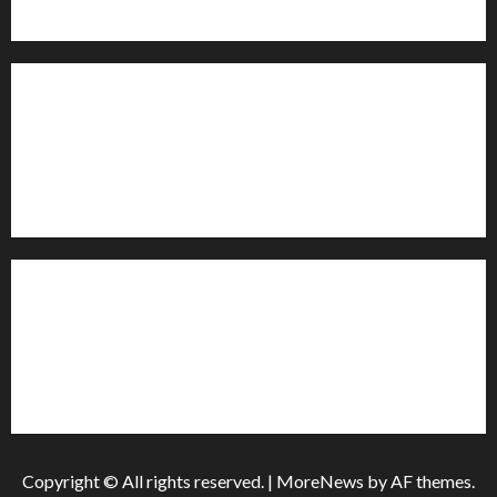
офіційними запитами та зверненнями громадян.
Контакти редакції:
Email: salut-vam@ukr.net
Телефон:
+38 (096) 239-21-09
— черговий журналіст
м. Черкаси, Україна
Інформація
Про видання
Принципи редакції
Політика конфіденційності
Copyright © All rights reserved.
|
MoreNews
by AF themes.