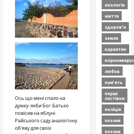
екологія
життя
здоров'я
земля
карантин
коронавиру
любов
пам'ять
перші
ластівки
Ось що мені спало на
думку: якби Бог-Батько
поліція
повісив на яблуні
поэзия
Райського саду аналогічну
об’яву для своїх
поэзия