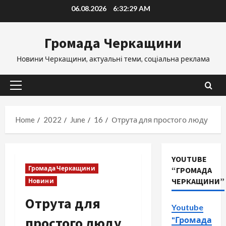
Skip
06.08.2026
6:32:30 AM
to
content
Громада Черкащини
Новини Черкащини, актуальні теми, соціальна реклама
Primary
Menu
Home
2022
June
16
Отрута для простого люду
YOUTUBE
Громада Черкащини
“ГРОМАДА
ЧЕРКАЩИНИ”
Новини
Отрута для
Youtube
простого люду
"Громада