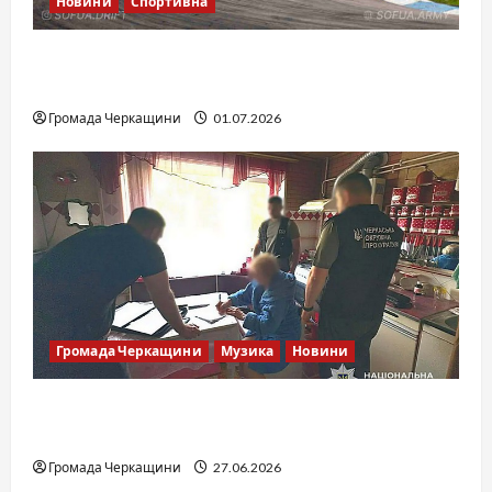
Новини
Спортивна
SOF Drift Team: перша мілітарі дрифт-
команда України
Громада Черкащини
01.07.2026
Громада Черкащини
Музика
Новини
Справа «Спів Братів»: що відомо з відкритих
джерел
Громада Черкащини
27.06.2026