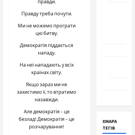
правди.
Школа
Правду треба почути.
№ 17.
Випуск
Ми не можемо програти
1978
цю битву.
року
Демократія піддається
Освіта
нападу.
Творчість
На неї нападають у всіх
Поезія
країнах світу.
Проза
Якщо зараз ми не
захистимо її, то втратимо
Туризм
назавжди.
Але демократія – це
безлад! Демократія – це
ХМАРА
розчарування!
ТЕГІВ