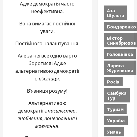
Адже демократія часто
Аза
неефективна.
Шульга
Вона вимагає постійної
Бондаренко
уваги.
Віктор
Синебрюхов
Постійного налаштування.
Головківка
Але за неї все одно варто
боротися! Адже
Лариса
Журенкова
альтернативою демократії
є
в’язниця
.
Росія
В’язниця розуму!
Самбука
Тур
Альтернативою
Туризм
демократії є
насильство,
гноблення, поневолення і
Україна
мовчання
.
Умань