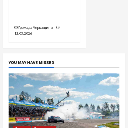
вдасться «перетравити»
сором черкаській
юстиції?
Громада Черкащини
12.05.2026
YOU MAY HAVE MISSED