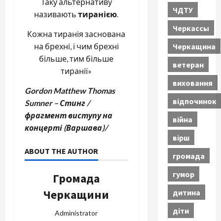
Таку альтернативу
ЧДТУ
називають
тиранією
.
Черкассы
Кожна тиранія заснована
Черкащина
на брехні, і чим брехні
більше, тим більше
ветеран
тиранії»
виховання
Gordon Matthew Thomas
відпочинок
Sumner – Стинг /
фрагмент виступу на
війна
концерті (Варшава)/
вірш
ABOUT THE AUTHOR
громада
гумор
Громада
Черкащини
дитина
діти
Administrator