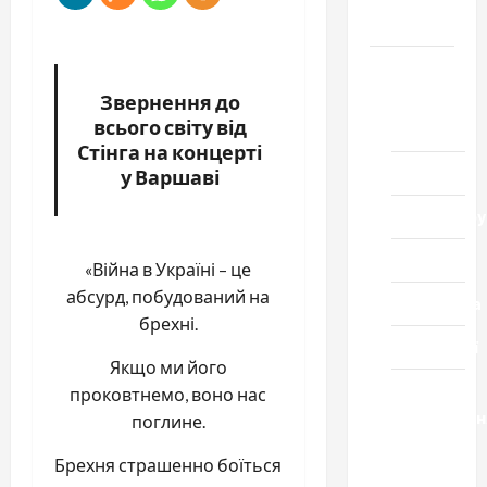
Черкащини
Новини
Звернення до
Домашній
всього світу від
ресторан
Стінга на концерті
Кіно
у Варшаві
Коронавіру
Музика
«Війна в Україні – це
абсурд, побудований на
Спортивна
брехні.
Технології
Якщо ми його
Церква
проковтнемо, воно нас
"Уславленн
поглине.
місто
Брехня страшенно боїться
Черкаси