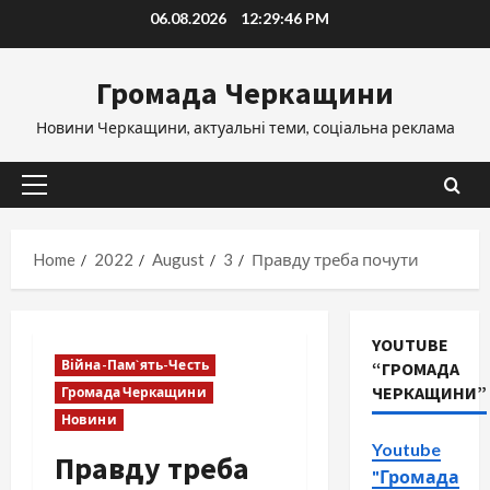
Skip
06.08.2026
12:29:47 PM
to
content
Громада Черкащини
Новини Черкащини, актуальні теми, соціальна реклама
Primary
Menu
Home
2022
August
3
Правду треба почути
YOUTUBE
Війна-Пам`ять-Честь
“ГРОМАДА
ЧЕРКАЩИНИ”
Громада Черкащини
Новини
Youtube
Правду треба
"Громада