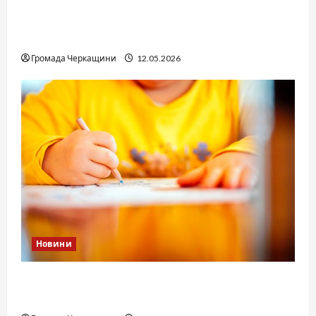
Справа «прокурора-педофіла»триває: чи
вдасться «перетравити» сором черкаській
юстиції?
Громада Черкащини
12.05.2026
Новини
Дитячі запитання до Бога: прості слова про
вічне