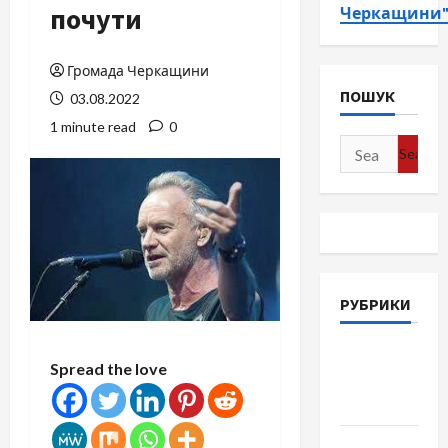
почути
Черкащини
Громада Черкащини
ПОШУК
03.08.2022
1 minute read
0
Search
for:
РУБРИКИ
Війна-
Spread the love
Пам`ять-
Честь
Громада