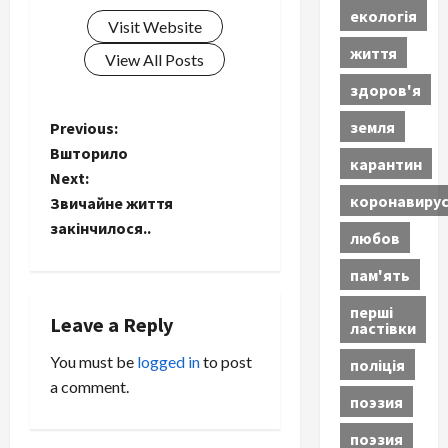
екологія
Visit Website
життя
View All Posts
здоров'я
земля
P
Previous:
Вшторило
карантин
o
Next:
коронавиру
Звичайне життя
s
закінчилося..
любов
t
пам'ять
n
перші
Leave a Reply
ластівки
a
You must be
logged in
to post
поліція
v
a comment.
поэзия
i
поэзия