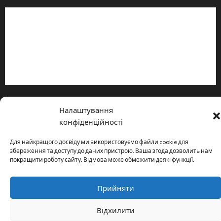
Інформація
Про видання
Принципи редакції
Політика конфіденційності
Copyright © All rights reserved.
|
MoreNews
by AF themes.
Налаштування
конфіденційності
Для найкращого досвіду ми використовуємо файли cookie для
збереження та доступу до даних пристрою. Ваша згода дозволить нам
покращити роботу сайту. Відмова може обмежити деякі функції.
Прийняти
Відхилити