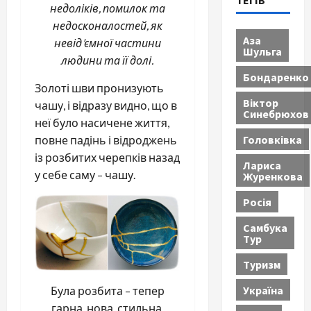
ТЕГІВ
недоліків, помилок та
недосконалостей, як
Аза
невід’ємної частини
Шульга
людини та її долі.
Бондаренко
Золоті шви пронизують
Віктор
чашу, і відразу видно, що в
Синебрюхов
неї було насичене життя,
Головківка
повне падінь і відроджень
із розбитих черепків назад
Лариса
у себе саму – чашу.
Журенкова
Росія
Самбука
Тур
Туризм
Україна
Була розбита – тепер
гарна, нова, стильна.