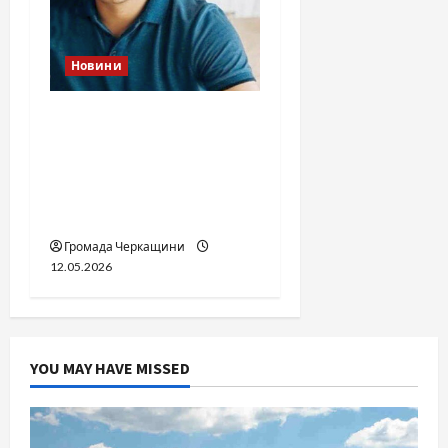
Новини
Справа «прокурора-
педофіла»триває: чи
вдасться «перетравити»
сором черкаській
юстиції?
Громада Черкащини
12.05.2026
YOU MAY HAVE MISSED