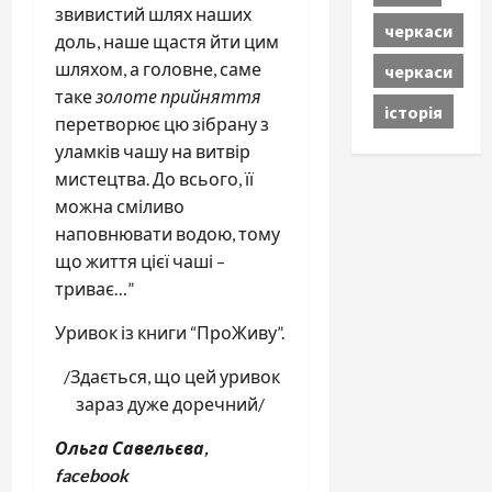
звивистий шлях наших
черкаси
доль, наше щастя йти цим
шляхом, а головне, саме
черкаси
таке
золоте прийняття
історія
перетворює цю зібрану з
уламків чашу на витвір
мистецтва. До всього, її
можна сміливо
наповнювати водою, тому
що життя цієї чаші –
триває…”
Уривок із книги “ПроЖиву”.
/Здається, що цей уривок
зараз дуже доречний/
Ольга Савельєва,
facebook