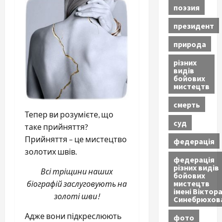
поэзия
президент
природа
різних
видів
бойових
мистецтв
смерть
Тепер ви розумієте, що
суд
таке прийняття?
Прийняття – це мистецтво
федерація
золотих швів.
федерація
різних видів
Всі тріщини наших
бойових
мистецтв
біографій заслуговують на
імені Віктор
золоті шви!
Синебрюхов
Адже вони підкреслюють
фото