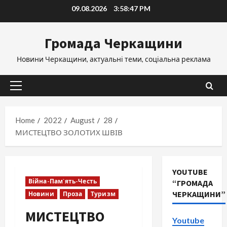
Skip
09.08.2026
3:58:48 PM
to
content
Громада Черкащини
Новини Черкащини, актуальні теми, соціальна реклама
Primary
Menu
Home
2022
August
28
МИСТЕЦТВО ЗОЛОТИХ ШВІВ
YOUTUBE
Війна-Пам`ять-Честь
“ГРОМАДА
ЧЕРКАЩИНИ”
Новини
Проза
Туризм
МИСТЕЦТВО
Youtube