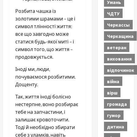
Умань
Розбита чашка із
ЧДТУ
золотими шрамами – це і
Черкассы
символ тлінності життя:
все що завгодно може
Черкащина
статися будь-якої миті – і
ветеран
символ того, що життя –
продовжується.
виховання
Іноді ми, люди,
відпочинок
почуваємося розбитими.
війна
Дощенту.
вірш
Так, життя іноді болісно
громада
нестерпне, воно розбирає
тебе на запчастини, і
гумор
залишає кровоточити.
дитина
Тоді й необхідно збирати
себе з уламків, навіть