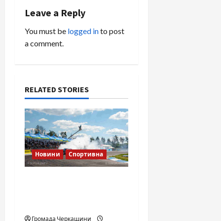
n
Leave a Reply
a
You must be
logged in
to post
a comment.
v
i
RELATED STORIES
g
a
t
Новини
Спортивна
i
o
SOF Drift Team: перша
мілітарі дрифт-команда
n
України
Громада Черкащини