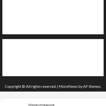
Контакти редакції:
Email: salut-vam@ukr.net
Телефон:
+38 (096) 239-21-09
— черговий журналіст
м. Черкаси, Україна
Інформація
Про видання
Принципи редакції
Політика конфіденційності
Copyright © All rights reserved.
|
MoreNews
by AF themes.
Налаштування