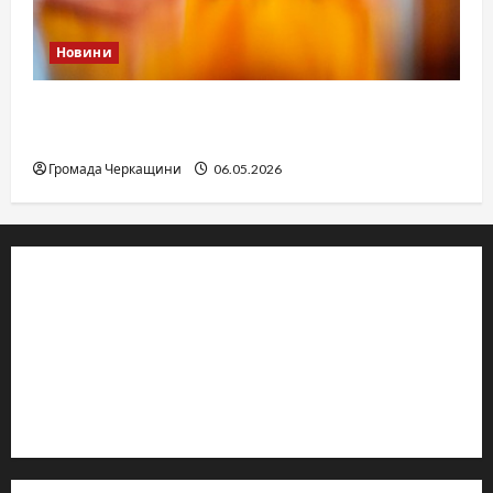
Новини
Дитячі запитання до Бога: прості слова про
вічне
Громада Черкащини
06.05.2026
© 2019–2026 Громада Черкащини
Громадсько-політичне видання
Ідентифікатор медіа: R30-04933
Редакція розповідає про Черкаси та Черкащину:
новини, культуру, туризм, суспільне життя. Працюємо з
офіційними запитами та зверненнями громадян.