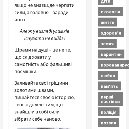
діти
якщо не знаєш, де черпати
екологія
сили, а головне – заради
чого…
життя
Але ж у вигляді уламків
здоров'я
існувати не вийде!
земля
Шрами на душі – це не те,
карантин
що слід ховати у
самотність або фальшиві
коронавиру
посмішки.
любов
Заливайте свої тріщини
пам'ять
золотими швами,
перші
пишайтеся своєю історією,
ластівки
своєю долею, тим, що
знайшли в собі сили
поліція
зібрати себе наново.
поэзия