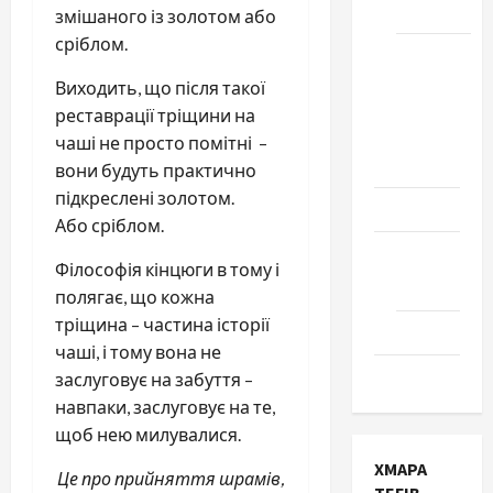
Черкаси
змішаного із золотом або
сріблом.
Школа
№ 17.
Виходить, що після такої
Випуск
реставрації тріщини на
1978
чаші не просто помітні –
року
вони будуть практично
підкреслені золотом.
Освіта
Або сріблом.
Творчість
Філософія кінцюги в тому і
Поезія
полягає, що кожна
тріщина – частина історії
Проза
чаші, і тому вона не
Туризм
заслуговує на забуття –
навпаки, заслуговує на те,
щоб нею милувалися.
ХМАРА
Це про прийняття шрамів,