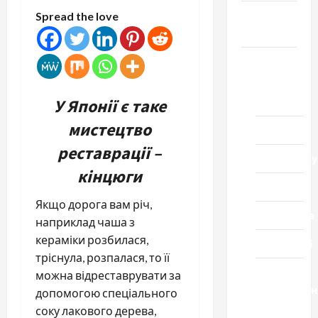
Громада
Spread the love
Черкащини
Новини
Домашній
ресторан
У Японії є таке
мистецтво
Кіно
реставрації –
Коронавіру
кінцюги
Музика
Якщо дорога вам річ,
Спортивна
наприклад чаша з
кераміки розбилася,
Технології
тріснула, розпалася, то її
Церква
можна відреставрувати за
"Уславленн
допомогою спеціального
місто
соку лакового дерева,