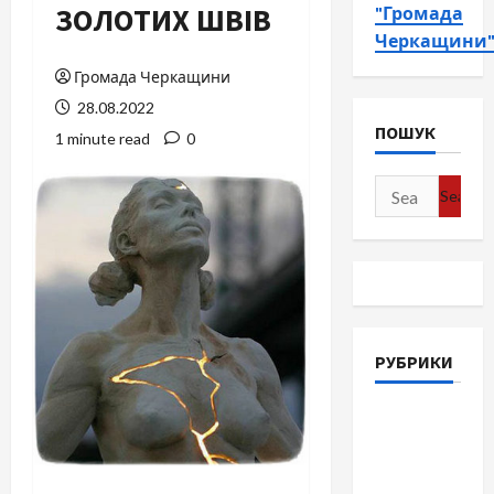
ЗОЛОТИХ ШВІВ
"Громада
Черкащини
Громада Черкащини
28.08.2022
ПОШУК
1 minute read
0
Search
for:
РУБРИКИ
Війна-
Пам`ять-
Честь