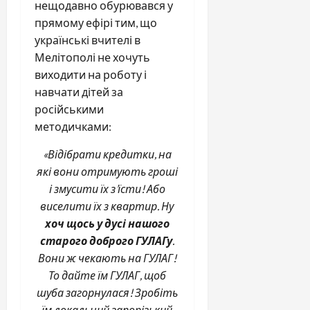
нещодавно обурювався у
прямому ефірі тим, що
українські вчителі в
Мелітополі не хочуть
виходити на роботу і
навчати дітей за
російськими
методичками:
«Відібрати кредитки, на
які вони отримують гроші
і змусити їх з’їсти! Або
виселити їх з квартир. Ну
хоч щось у дусі нашого
старого доброго ГУЛАГу
.
Вони ж чекають на ГУЛАГ!
То дайте їм ГУЛАГ, щоб
шуба загорнулася! Зробіть
їм локальний запорізький