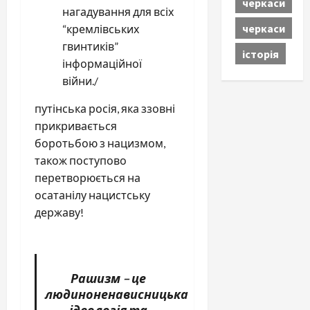
черкаси
нагадування для всіх
черкаси
“кремлівських
гвинтиків”
історія
інформаційної
війни./
путінська росія, яка ззовні
прикривається
боротьбою з нацизмом,
також поступово
перетворюється на
осатанілу нацистську
державу!
Рашизм – це
людиноненависницька
ідеологія та