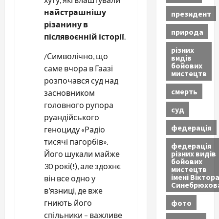
найстрашнішу
президент
різанину в
природа
післявоєнній історії
.
різних
/Символічно, що
видів
бойових
саме вчора в Гаазі
мистецтв
розпочався суд над
смерть
засновником
головного рупора
суд
руандійського
федерація
геноциду «Радіо
тисячі пагорбів».
федерація
різних видів
Його шукали майже
бойових
30 рокі(!), але здохнє
мистецтв
імені Віктор
він все одно у
Синебрюхов
в’язниці, де вже
фото
гниють його
спільники – важливе