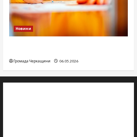
Новини
Дитячі запитання до Бога: прості слова про
вічне
Громада Черкащини
06.05.2026
© 2019–2026 Громада Черкащини
Громадсько-політичне видання
Ідентифікатор медіа: R30-04933
Редакція розповідає про Черкаси та Черкащину:
новини, культуру, туризм, суспільне життя. Працюємо з
офіційними запитами та зверненнями громадян.