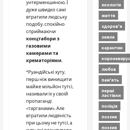
унтерменшиною. І
екологія
дуже швидко самі
життя
втратили людську
подобу. спокійно
здоров'я
сприймаючи
земля
концтабори з
газовими
карантин
камерами та
коронавиру
крематоріями
.
любов
*Руандійські хуту,
перш ніж винищити
пам'ять
майже мільйон тутсі,
перші
називали їх у своїй
ластівки
пропаганді
поліція
«тарганами». Але
втратили людяність
поэзия
при цьому не тутсі, а
поэзия
хуту, які влаштували