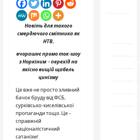
Черкащини
Новини
Навіть для такого
Домашній
смердючого смітника як
ресторан
НТВ,
Кіно
вчорашнє промо ток-шоу
з Норкіним – перехід на
Коронавіру
якісно вищій щабель
Музика
цинізму
Спортивна
Це вже не просто зливний
бачок бруду від ФСБ,
Технології
сурківсько-киселівської
Церква
пропаганди тощо. Це –
"Уславленн
справжній
місто
націоналістичний
Черкаси
сатанізм!