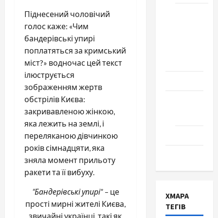
Школа
Піднесений чоловічий
№ 17.
голос каже: «Чим
Випуск
бандерівські упирі
1978
поплатяться за кримський
року
міст?» водночас цей текст
ілюструється
Освіта
зображенням жертв
обстрілів Києва:
Творчість
закривавленою жінкою,
Поезія
яка лежить на землі, і
Проза
переляканою дівчинкою
років сімнадцяти, яка
Туризм
зняла момент прильоту
ракети та її вибуху.
“Бандерівські упирі
” – це
ХМАРА
прості мирні жителі Києва,
ТЕГІВ
звичайні українці, такі як