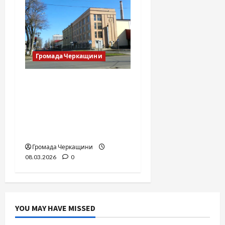
Громада Черкащини
«Зустрінемося біля
табачки» або фабричні
хроніки — від
Зарицького до
сьогодення
Громада Черкащини
08.03.2026
0
YOU MAY HAVE MISSED