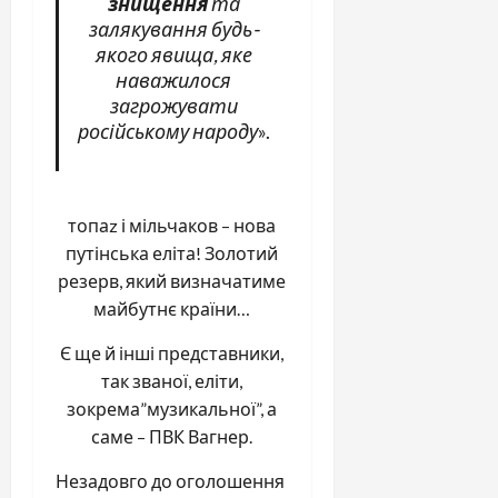
знищення
та
залякування будь-
якого явища, яке
наважилося
загрожувати
російському народу
».
топаz і мільчаков – нова
путінська еліта! Золотий
резерв, який визначатиме
майбутнє країни…
Є ще й інші представники,
так званої, еліти,
зокрема”музикальної”, а
саме – ПВК Вагнер.
Незадовго до оголошення