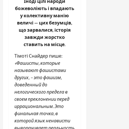
Іноді цілі народи
божеволіють і впадають
у колективну манію
величі — цих безумців,
що зарвалися, історія
завжди жорстко
ставить на місце.
Тімоті Снайдер пише:
«Фашисты, которые
называют фашистами
других, – это фашизм,
доведенный до
нелогического предела в
своем преклонении перед
иррациональным. Это
финальная точка, в
которой язык ненависти
выворачивает реальность