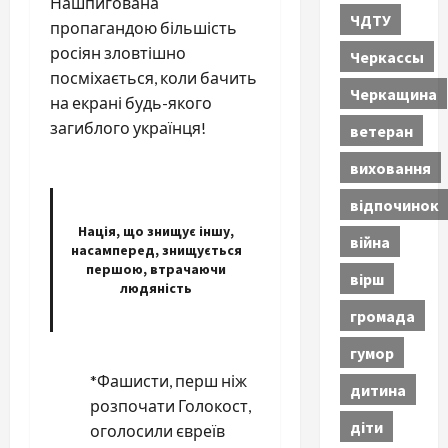
Нашпигована
ЧДТУ
пропагандою більшість
росіян зловтішно
Черкассы
посміхається, коли бачить
Черкащина
на екрані будь-якого
загиблого українця!
ветеран
виховання
відпочинок
Нація, що знищує іншу,
війна
насамперед, знищується
першою, втрачаючи
вірш
людяність
громада
гумор
*Фашисти, перш ніж
дитина
розпочати Голокост,
діти
оголосили євреїв