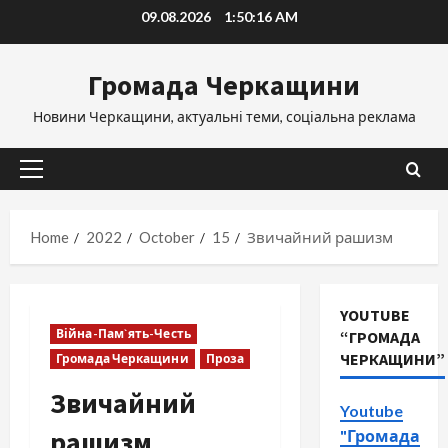
Skip
09.08.2026
1:50:18 AM
to
content
Громада Черкащини
Новини Черкащини, актуальні теми, соціальна реклама
Primary
Menu
Home
2022
October
15
Звичайний рашизм
YOUTUBE
Війна-Пам`ять-Честь
“ГРОМАДА
ЧЕРКАЩИНИ”
Громада Черкащини
Проза
Звичайний
Youtube
рашизм
"Громада