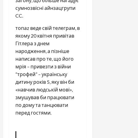
загону, що більше нагадує
сумнозвісні айнзацгрупи
CC.
топаz веде свій телеграм, в
якому 20 квітня привітав
Гітлера з днем
народження, а пізніше
написав про те, що його
мрія – привезти з війни
“трофей” – українську
дитину років 5, яку він би
«навчив людській мові»,
змушував би працювати
по дому та танцювати
перед гостями.