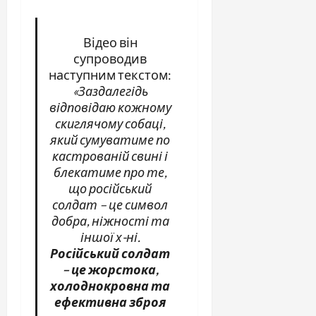
Відео він
супроводив
наступним текстом:
«Заздалегідь
відповідаю кожному
скиглячому собаці,
який сумуватиме по
кастрованій свині і
блекатиме про те,
що російський
солдат – це символ
добра, ніжності та
іншої х-ні.
Російський солдат
– це жорстока,
холоднокровна та
ефективна зброя