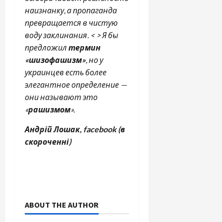
наизнанку, а пропаганда
превращается в чистую
воду заклинания. < > Я бы
предложил
термин
«шизофашизм»
, но у
украинцев есть более
элегантное определение —
они называют это
«
рашизмом
».
Андрій Лошак, facebook (в
скороченні)
ABOUT THE AUTHOR