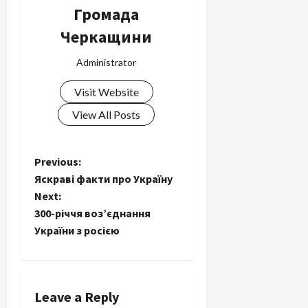
Громада
Черкащини
Administrator
Visit Website
View All Posts
P
Previous:
Яскраві факти про Україну
o
Next:
300-річчя воз’єднання
s
України з росією
t
n
Leave a Reply