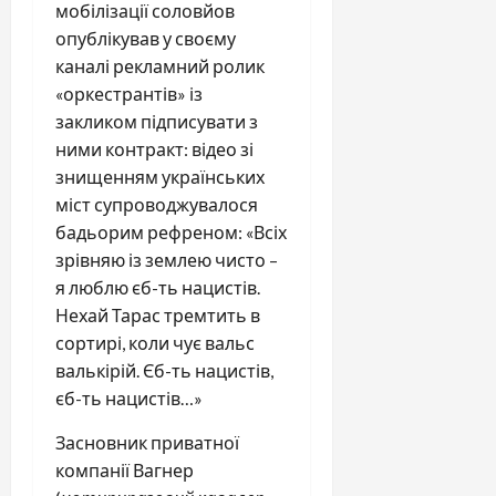
мобілізації соловйов
опублікував у своєму
каналі рекламний ролик
«оркестрантів» із
закликом підписувати з
ними контракт: відео зі
знищенням українських
міст супроводжувалося
бадьорим рефреном: «Всіх
зрівняю із землею чисто –
я люблю єб-ть нацистів.
Нехай Тарас тремтить в
сортирі, коли чує вальс
валькірій. Єб-ть нацистів,
єб-ть нацистів…»
Засновник приватної
компанії Вагнер