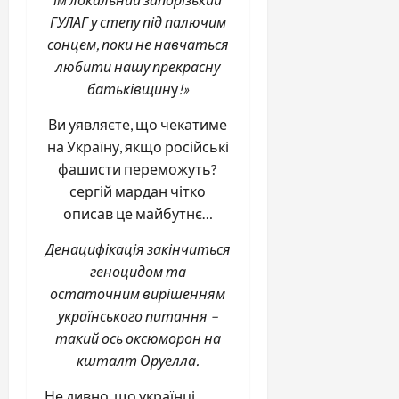
ГУЛАГ у степу під палючим
сонцем, поки не навчаться
любити нашу прекрасну
батьківщин
у
!»
Ви уявляєте, що чекатиме
на Україну, якщо російські
фашисти переможуть?
сергій мардан чітко
описав це майбутнє…
Денацифікація закінчиться
геноцидом та
остаточним вирішенням
українського питання –
такий ось оксюморон на
кшталт Оруелла.
Не дивно, що українці