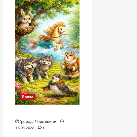
Проза
Аліса в країні Плутанії
Громада Черкащини
18.03.2026
0