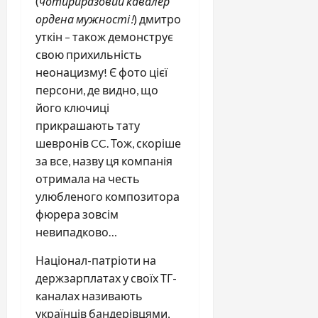
(
чотириразовий кавалер
ордена мужності!
) дмитро
уткін – також демонструє
свою прихильність
неонацизму! Є фото цієї
персони, де видно, що
його ключиці
прикрашають тату
шевронів CC. Тож, скоріше
за все, назву ця компанія
отримала на честь
улюбленого композитора
фюрера зовсім
невипадково…
Націонал-патріоти на
держзарплатах у своїх ТГ-
каналах називають
українців бандерівцями,