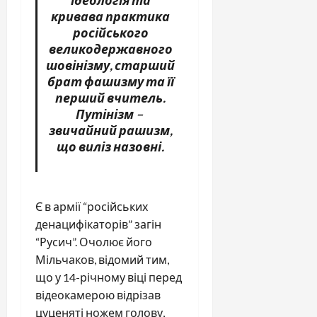
кривава практика
російського
великодержавного
шовінізму, старший
брат фашизму та її
перший вчитель.
Путінізм –
звичайний рашизм,
що виліз назовні.
Є в армії “російських
денацифікаторів” загін
“Русич”. Очолює його
Мільчаков, відомий тим,
що у 14-річному віці перед
відеокамерою відрізав
цуценяті ножем голову,