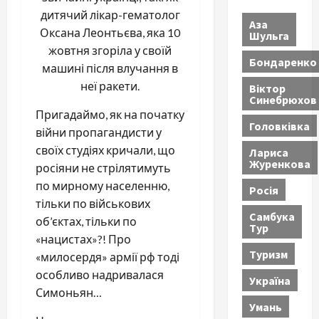
дитячий лікар-гематолог
Аза
Оксана Леонтьєва, яка 10
Шульга
жовтня згоріла у своїй
Бондаренко
машині після влучання в
неї ракети.
Віктор
Синебрюхов
Пригадаймо, як на початку
Головківка
війни пропагандисти у
своїх студіях кричали, що
Лариса
Журенкова
росіяни не стрілятимуть
по мирному населенню,
Росія
тільки по військових
Самбука
об’єктах, тільки по
Тур
«нацистах»?! Про
Туризм
«милосердя» армії рф тоді
особливо надривалася
Україна
Симоньян…
Умань