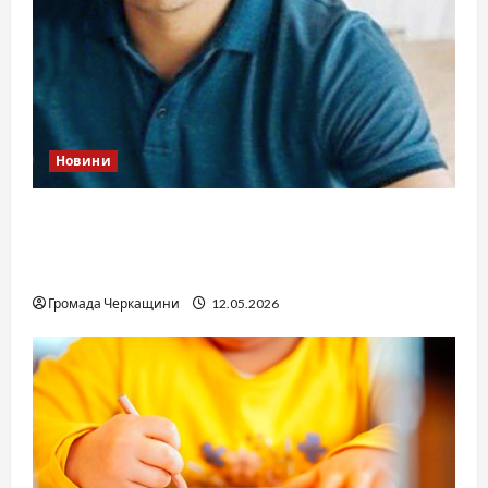
Новини
Справа «прокурора-педофіла»триває: чи
вдасться «перетравити» сором черкаській
юстиції?
Громада Черкащини
12.05.2026