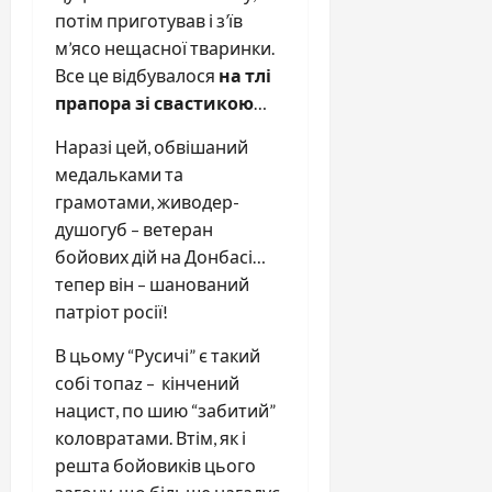
потім приготував і з’їв
м’ясо нещасної тваринки.
Все це відбувалося
на тлі
прапора зі свастикою
…
Наразі цей, обвішаний
медальками та
грамотами, живодер-
душогуб – ветеран
бойових дій на Донбасі…
тепер він – шанований
патріот росії!
В цьому “Русичі” є такий
собі топаz – кінчений
нацист, по шию “забитий”
коловратами. Втім, як і
решта бойовиків цього