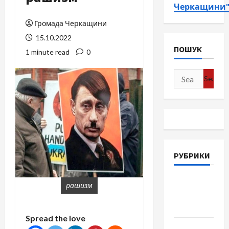
Черкащини
Громада Черкащини
15.10.2022
ПОШУК
1 minute read
0
Search
for:
РУБРИКИ
Війна-
рашизм
Пам`ять-
Честь
Spread the love
Громада