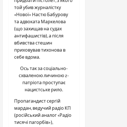
придбати пістолет, з якого
той убив журналістку
«Нової» Настю Бабурову
та адвоката Маркелова
(що захищав на судах
антифашистів), а п
ісля
вбивства стешин
приховував тихонова в
себе вдома.
Ось так за соціально-
схваленою личиною z-
патріота проступає
нацистське рило.
Пропагандист сергій
мардан, ведучий радіо КП
(російський аналог «Радіо
тисячі пагорбів»),