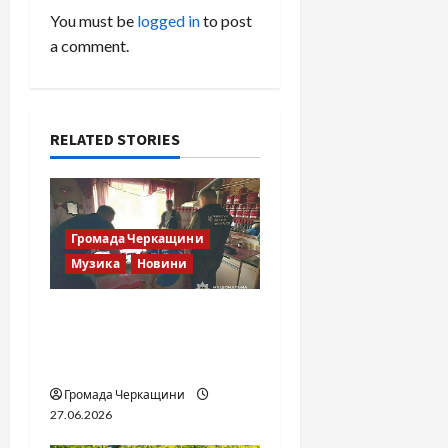
a
You must be
logged in
to post
v
a comment.
i
g
RELATED STORIES
a
t
Громада Черкащини
i
Музика
Новини
o
Справа «Спів Братів»: що
n
відомо з відкритих
джерел
Громада Черкащини
27.06.2026