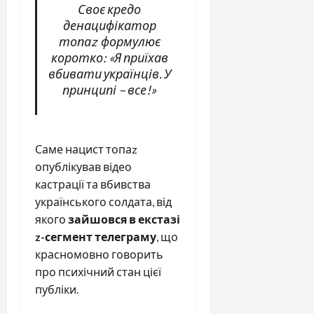
Своє кредо
денацифікатор
топаz формулює
коротко: «Я приїхав
вбивати українців. У
принципі – все!»
Саме нацист топаz
опублікував відео
кастрації та вбивства
українського солдата, від
якого
зайшовся в екстазі
z-сегмент телеграму
, що
красномовно говорить
про психічний стан цієї
публіки.