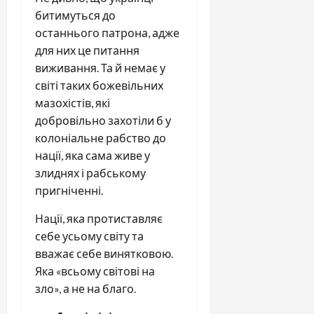
битимуться до
останнього патрона, адже
для них це питання
виживання. Та й немає у
світі таких божевільних
мазохістів, які
добровільно захотіли б у
колоніальне рабство до
нації, яка сама живе у
злиднях і рабському
пригніченні.
Нації, яка протиставляє
себе усьому світу та
вважає себе винятковою.
Яка «всьому світові на
зло», а не на благо.