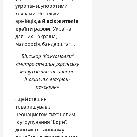
укропами, упоротими
хохлами. Не тільки
армійців,
а й всіх жителів
країни разом!
Україна
для них – окраїна,
малоросія, бандерштат…
Військор “Комсомолки”
дмитро стешин українську
мову взагалі називає не
інакше, як «нахрюк-
речекряк»
…цей стешин
товаришував з
неонацистом тихоновим
із угрупування “Борн”,
допоміг останньому