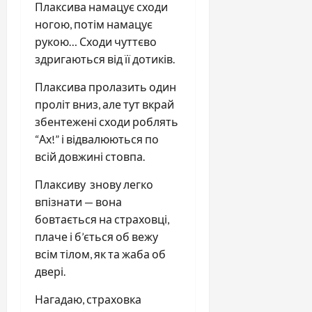
Плаксива намацує сходи
ногою, потім намацує
рукою… Сходи чуттєво
здригаються від її дотиків.
Плаксива пролазить один
проліт вниз, але тут вкрай
збентежені сходи роблять
“Ах!” і відвалюються по
всій довжині стовпа.
Плаксиву знову легко
впізнати — вона
бовтається на страховці,
плаче і б’ється об вежу
всім тілом, як та жаба об
двері.
Нагадаю, страховка