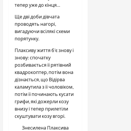
тепер уже до кінця…
Ще дві доби дівчата
проводять нагорі,
вигадуючи всілякі схеми
порятунку.
Плаксиву життя б’є знову і
знову: спочатку
розбивається її рятівний
квадрокоптер, потім вона
дізнається, що Відірва
каламутила з її чоловіком,
потім її починають кусати
грифи, які дожерли козу
внизу і тепер прилетіли
скуштувати козу вгорі.
Знесилена Плаксива