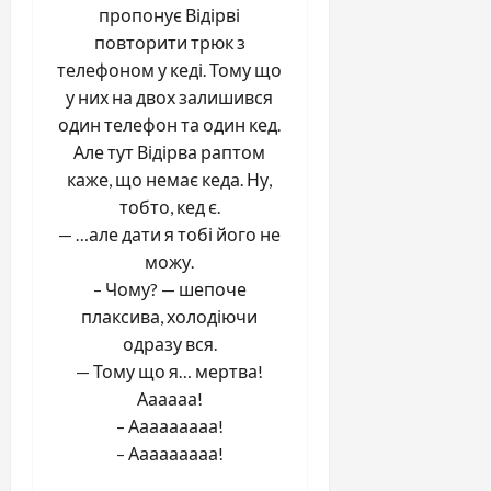
пропонує Відірві
повторити трюк з
телефоном у кеді. Тому що
у них на двох залишився
один телефон та один кед.
Але тут Відірва раптом
каже, що немає кеда. Ну,
тобто, кед є.
— …але дати я тобі його не
можу.
– Чому? — шепоче
плаксива, холодіючи
одразу вся.
— Тому що я… мертва!
Аааааа!
– Ааааааааа!
– Ааааааааа!