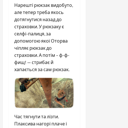
Нарешті рюкзак видобуто,
але тепер треба якось
дотягнутися назад до
страховки. У рюкзаку є
селфі-палиця, за
допомогою якої Оторва
чіпляє рюкзак до
страховки. А потім – ф-ф-
фищ! — стрибає й
хапається за сам рюкзак.
Час тягнути та лізти.
Плаксива нагорі плаче і