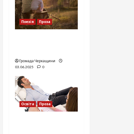
Поезія
Проза
Моє справжнє літо:
вишні, зорі і я — у
бабусиному раю
Громада Черкащини
03.06.2025
0
Освіта
Проза
Одного дня у мене
народиться син..