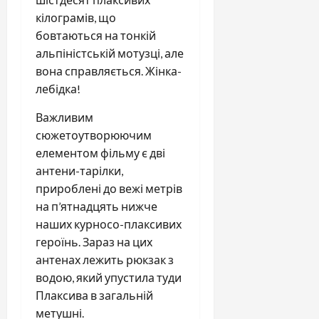
кілограмів, що
бовтаються на тонкій
альпіністській мотузці, але
вона справляється. Жінка-
лебідка!
Важливим
сюжетоутворюючим
елементом фільму є дві
антени-тарілки,
прироблені до вежі метрів
на п’ятнадцять нижче
наших курносо-плаксивих
героїнь. Зараз на цих
антенах лежить рюкзак з
водою, який упустила туди
Плаксива в загальній
метушні.