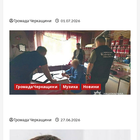
SOF Drift Team: перша мілітарі дрифт-
команда України
Громада Черкащини
01.07.2026
Громада Черкащини
Музика
Новини
Справа «Спів Братів»: що відомо з відкритих
джерел
Громада Черкащини
27.06.2026