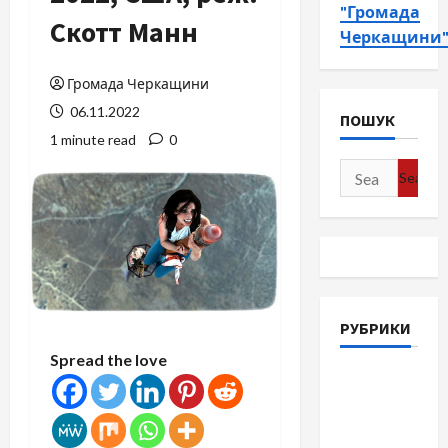
"Громада
Скотт Манн
Черкащини
Громада Черкащини
06.11.2022
ПОШУК
1 minute read
0
Search
for:
РУБРИКИ
Spread the love
Війна-
Пам`ять-
Честь