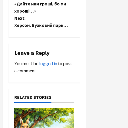
«Дайте нам гроші, бо ми
o
хороші…»
Next:
s
Херсон. Бузковий парк…
t
n
Leave a Reply
a
You must be
logged in
to post
v
a comment.
i
g
RELATED STORIES
a
t