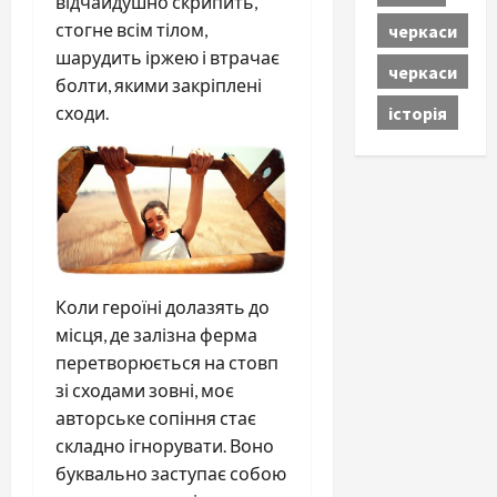
відчайдушно скрипить,
стогне всім тілом,
черкаси
шарудить іржею і втрачає
черкаси
болти, якими закріплені
історія
сходи.
Коли героїні долазять до
місця, де залізна ферма
перетворюється на стовп
зі сходами зовні, моє
авторське сопіння стає
складно ігнорувати. Воно
буквально заступає собою