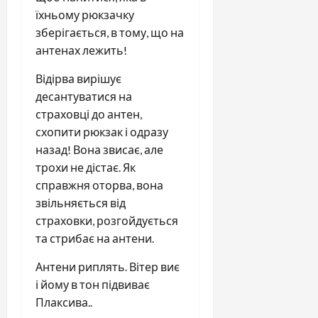
їхньому рюкзачку
зберігається, в тому, що на
антенах лежить!
Відірва вирішує
десантуватися на
страховці до антен,
схопити рюкзак і одразу
назад! Вона звисає, але
трохи не дістає. Як
справжня оторва, вона
звільняється від
страховки, розгойдується
та стрибає на антени.
Антени риплять. Вітер виє
і йому в тон підвиває
Плаксива..