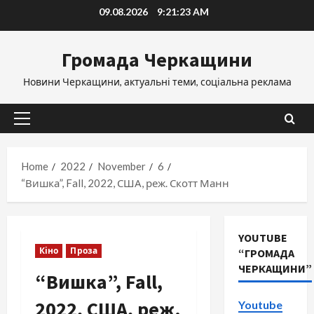
Skip
09.08.2026
9:21:24 AM
to
content
Громада Черкащини
Новини Черкащини, актуальні теми, соціальна реклама
Primary
Menu
Home
2022
November
6
“Вишка”, Fall, 2022, США, реж. Скотт Манн
YOUTUBE
Кіно
Проза
“ГРОМАДА
ЧЕРКАЩИНИ”
“Вишка”, Fall,
2022, США, реж.
Youtube