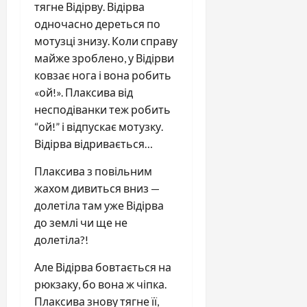
тягне Відірву. Відірва
одночасно дереться по
мотузці знизу. Коли справу
майже зроблено, у Відірви
ковзає нога і вона робить
«ой!». Плаксива від
несподіванки теж робить
“ой!” і відпускає мотузку.
Відірва відривається…
Плаксива з повільним
жахом дивиться вниз —
долетіла там уже Відірва
до землі чи ще не
долетіла?!
Але Відірва бовтається на
рюкзаку, бо вона ж чіпка.
Плаксива знову тягне її,