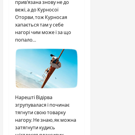
прив’язана знову не до
вежі, а до Курносої
Оторви, тож Курносая
хапається там у себе
нагорі чим може і за що
попало…
Нарешті Відірва
згрупувалася і починає
тягнути свою товарку
нагору. Не знаю, як можна
затягнути кудись
шістдесят плаксивих