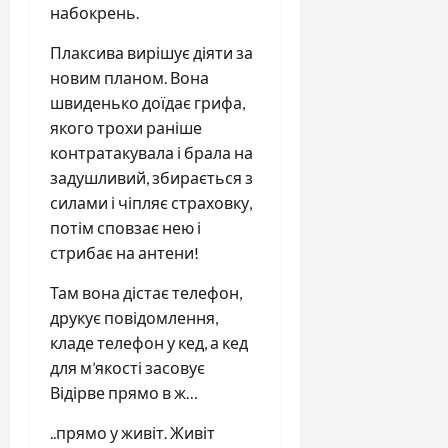
набокрень.
Плаксива вирішує діяти за
новим планом. Вона
швиденько доїдає грифа,
якого трохи раніше
контратакувала і брала на
задушливий, збирається з
силами і чіпляє страховку,
потім сповзає нею і
стрибає на антени!
Там вона дістає телефон,
друкує повідомлення,
кладе телефон у кед, а кед
для м’якості засовує
Відірве прямо в ж…
..прямо у живіт. Живіт