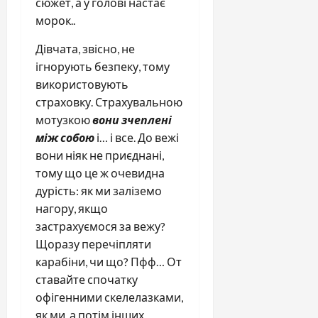
сюжет, а у голові настає
морок..
Дівчата, звісно, ​​не
ігнорують безпеку, тому
використовують
страховку. Страхувальною
мотузкою
вони зчеплені
між собою
і… і все. До вежі
вони ніяк не приєднані,
тому що це ж очевидна
дурість: як ми заліземо
нагору, якщо
застрахуємося за вежу?
Щоразу перечіпляти
карабіни, чи що? Пфф… От
ставайте спочатку
офігенними скелелазками,
як ми, а потім інших