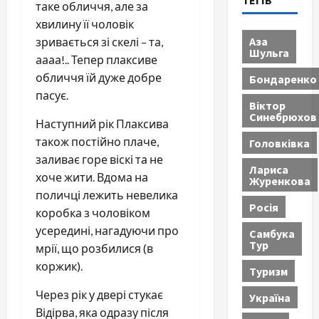
ТЕГІВ
таке обличчя, але за
хвилину її чоловік
Аза
зривається зі скелі – та,
Шульга
аааа!.. Тепер плаксиве
обличчя їй дуже добре
Бондаренко
пасує.
Віктор
Синебрюхов
Наступний рік Плаксива
також постійно плаче,
Головківка
заливає горе віскі та не
Лариса
хоче жити. Вдома на
Журенкова
поличці лежить невелика
Росія
коробка з чоловіком
усередині, нагадуючи про
Самбука
Тур
мрії, що розбилися (в
коржик).
Туризм
Через рік у двері стукає
Україна
Відірва, яка одразу після