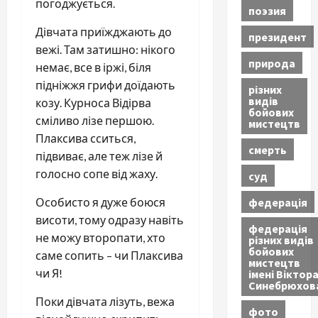
погоджується.
поэзия
Дівчата приїжджають до
президент
вежі. Там затишно: нікого
природа
немає, все в іржі, біля
підніжжя грифи доїдають
різних
видів
козу. Курноса Відірва
бойових
сміливо лізе першою.
мистецтв
Плаксива сситься,
смерть
підвиває, але теж лізе й
голосно сопе від жаху.
суд
федерація
Особисто я дуже боюся
висоти, тому одразу навіть
федерація
не можу второпати, хто
різних видів
бойових
саме сопить – чи Плаксива
мистецтв
чи Я!
імені Віктор
Синебрюхов
Поки дівчата лізуть, вежа
фото