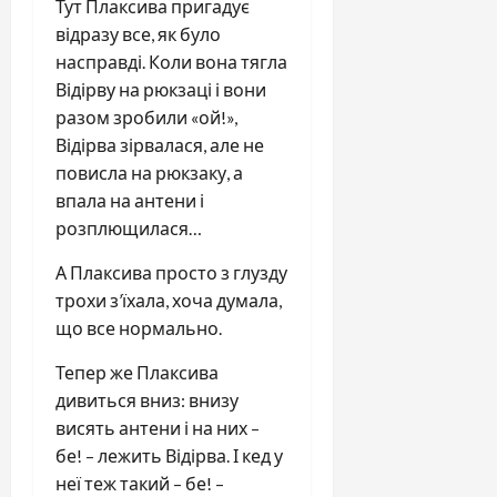
Тут Плаксива пригадує
відразу все, як було
насправді. Коли вона тягла
Відірву на рюкзаці і вони
разом зробили «ой!»,
Відірва зірвалася, але не
повисла на рюкзаку, а
впала на антени і
розплющилася…
А Плаксива просто з глузду
трохи з’їхала, хоча думала,
що все нормально.
Тепер же Плаксива
дивиться вниз: внизу
висять антени і на них –
бе! – лежить Відірва. І кед у
неї теж такий – бе! –