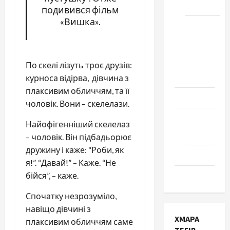
Черкаси
подивився фільм
«Вишка».
Школа
№ 17.
Випуск
1978
По скелі лізуть троє друзів:
року
курноса відірва, дівчина з
плаксивим обличчям, та її
Освіта
чоловік. Вони – скелелази.
Творчість
Найофігенніший скелелаз
Поезія
– чоловік. Він підбадьорює
дружину і каже: “Роби, як
Проза
я!”. “Давай!” – Каже. “Не
бійся”, – каже.
Туризм
Спочатку незрозуміло,
навіщо дівчині з
ХМАРА
плаксивим обличчям саме