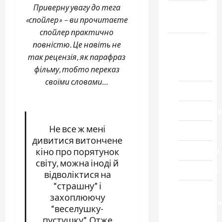
Приверну увагу до тега
Громада
«спойлер» – ви прочитаєте
Черкащини
спойлер практично
Новини
повністю. Це навіть не
так рецензія, як парафраз
Домашній
фільму, тобто переказ
ресторан
своїми словами…
Кіно
Коронавіру
Не все ж мені
Музика
дивитися витончене
Спортивна
кіно про порятунок
світу, можна іноді й
Технології
відволіктися на
“страшну” і
Церква
захоплюючу
"Уславленн
“веселушку-
місто
пустушку”. Отже