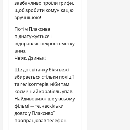
завбачливо проїли грифи,
щоб зробити комунікацію
зручнішою!
Потім Плаксива
піднатужується і
відправляє некроесемеску
вниз.
Чв’як. Дзиньк!
Ще до світанку біля вежі
збирається стільки поліції
та гелікоптерів, ніби там
космічний корабель упав.
Найдивовижніше у всьому
фільмі — те, наскільки
довго у Плаксивої
пропрацював телефон.