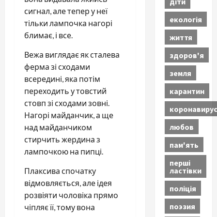
діти
сигнал, але тепер у неї
екологія
тільки лампочка нагорі
блимає, і все.
життя
Вежа виглядає як сталева
здоров'я
ферма зі сходами
земля
всередині, яка потім
карантин
переходить у товстий
стовп зі сходами зовні.
коронавиру
Нагорі майданчик, а ще
любов
над майданчиком
стирчить жердина з
пам'ять
лампочкою на пипці.
перші
ластівки
Плаксива спочатку
відмовляється, але ідея
поліція
розвіяти чоловіка прямо
поэзия
чіпляє її, тому вона