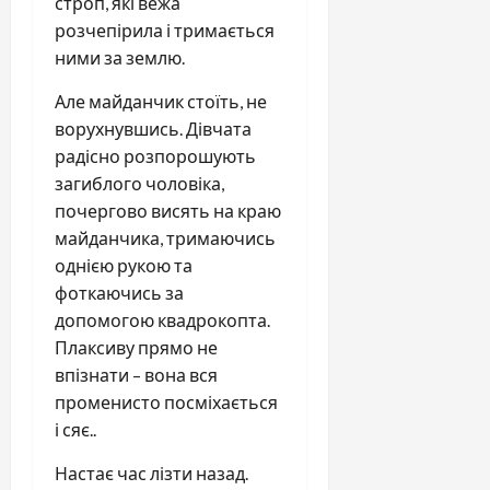
строп, які вежа
розчепірила і тримається
ними за землю.
Але майданчик стоїть, не
ворухнувшись. Дівчата
радісно розпорошують
загиблого чоловіка,
почергово висять на краю
майданчика, тримаючись
однією рукою та
фоткаючись за
допомогою квадрокопта.
Плаксиву прямо не
впізнати – вона вся
променисто посміхається
і сяє..
Настає час лізти назад.