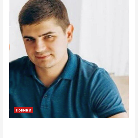
Новини
Справа «прокурора-педофіла»триває: чи
вдасться «перетравити» сором черкаській