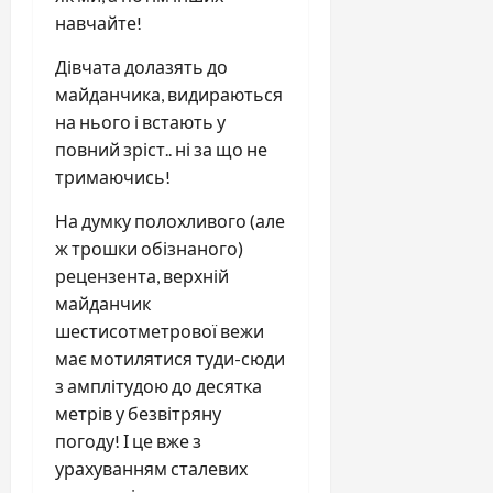
навчайте!
Дівчата долазять до
майданчика, видираються
на нього і встають у
повний зріст.. ні за що не
тримаючись!
На думку полохливого (але
ж трошки обізнаного)
рецензента, верхній
майданчик
шестисотметрової вежи
має мотилятися туди-сюди
з амплітудою до десятка
метрів у безвітряну
погоду! І це вже з
урахуванням сталевих