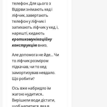
телефон. Для цього з
Відірви знімають кед і
ліфчик, завертають
телефон у ліфчик і
запихають ліфчик у кед, і,
нарешті, кидають
еротикомунікаційну
конструкцію
вниз.
Але допомога не йде… Чи
то ліфчик розміром
підкачав, чи то кед
замортизував невдало.
Що робити?
Ось вже набридло їм
жагою нудитися..
Вирішили води дістати,
щоб напитися, яка в