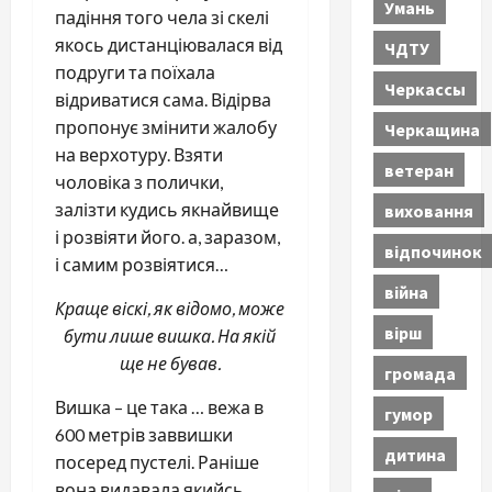
Умань
падіння того чела зі скелі
якось дистанціювалася від
ЧДТУ
подруги та поїхала
Черкассы
відриватися сама. Відірва
пропонує змінити жалобу
Черкащина
на верхотуру. Взяти
ветеран
чоловіка з полички,
залізти кудись якнайвище
виховання
і розвіяти його. а, заразом,
відпочинок
і самим розвіятися…
війна
Краще віскі, як відомо, може
вірш
бути лише вишка. На якій
ще не бував.
громада
Вишка – це така … вежа в
гумор
600 метрів заввишки
дитина
посеред пустелі. Раніше
вона видавала якийсь