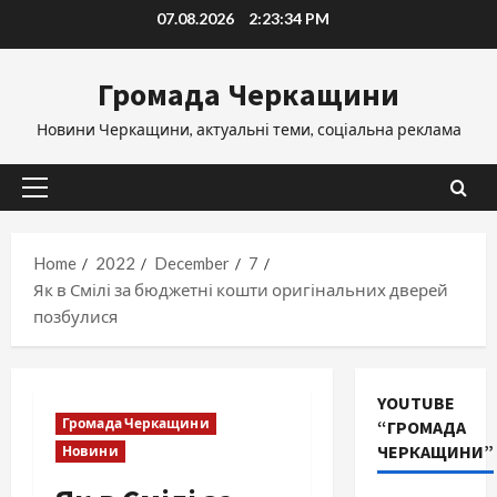
Skip
07.08.2026
2:23:35 PM
to
content
Громада Черкащини
Новини Черкащини, актуальні теми, соціальна реклама
Primary
Menu
Home
2022
December
7
Як в Смілі за бюджетні кошти оригінальних дверей
позбулися
YOUTUBE
Громада Черкащини
“ГРОМАДА
ЧЕРКАЩИНИ”
Новини