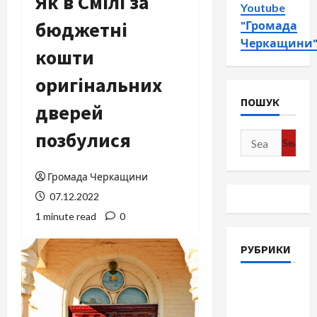
Як в Смілі за
Youtube
бюджетні
"Громада
Черкащини
кошти
оригінальних
ПОШУК
дверей
позбулися
Search
for:
Громада Черкащини
07.12.2022
1 minute read
0
РУБРИКИ
Війна-
Пам`ять-