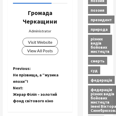
поэзия
поэзия
Громада
президент
Черкащини
природа
Administrator
різних
Visit Website
видів
бойових
View All Posts
мистецтв
смерть
P
Previous:
суд
Не прізвища, а “музика
o
федерація
епохи”!
Next:
федерація
s
різних видів
Жерар Філіп – золотий
бойових
t
фонд світового кіно
мистецтв
імені Віктор
Синебрюхов
n