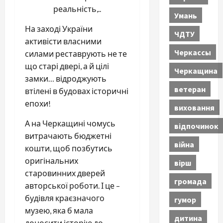
реальність,..
Умань
На заході України
ЧДТУ
активісти власними
Черкассы
силами реставрують не те
що старі двері, а й цілі
Черкащина
замки… відроджують
ветеран
втілені в будовах історичні
епохи!
виховання
А на Черкащині чомусь
відпочинок
витрачають бюджетні
війна
кошти, щоб позбутись
оригінальних
вірш
старовинних дверей
громада
авторської роботи. І це –
будівля краєзначого
гумор
музею, яка б мала
дитина
доносити історію до