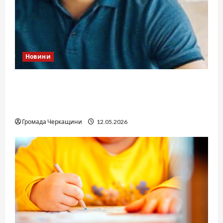
Новини
Справа «прокурора-педофіла»триває: чи
вдасться «перетравити» сором черкаській
юстиції?
Громада Черкащини
12.05.2026