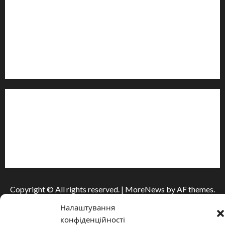
Контакти редакції:
Email: salut-vam@ukr.net
Телефон:
+38 (096) 239-21-09
— черговий журналіст
м. Черкаси, Україна
Інформація
Про видання
Принципи редакції
Політика конфіденційності
Copyright © All rights reserved.
|
MoreNews
by AF themes.
Налаштування
конфіденційності