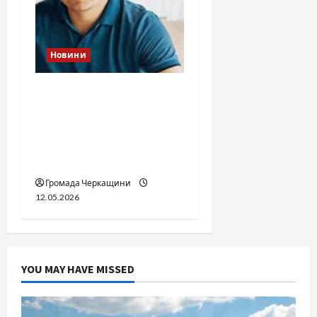
Новини
Справа «прокурора-
педофіла»триває: чи
вдасться «перетравити»
сором черкаській
юстиції?
Громада Черкащини
12.05.2026
YOU MAY HAVE MISSED