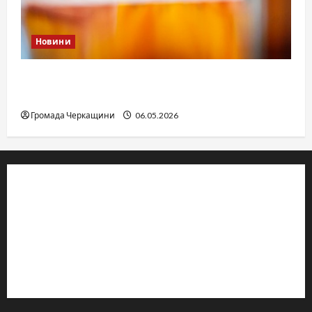
Новини
Дитячі запитання до Бога: прості слова про
вічне
Громада Черкащини
06.05.2026
© 2019–2026 Громада Черкащини
Громадсько-політичне видання
Ідентифікатор медіа: R30-04933
Редакція розповідає про Черкаси та Черкащину:
новини, культуру, туризм, суспільне життя. Працюємо з
офіційними запитами та зверненнями громадян.