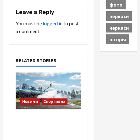
фото
a
Leave a Reply
черкаси
v
You must be
logged in
to post
черкаси
a comment.
i
історія
g
a
RELATED STORIES
t
i
o
Новини
Спортивна
n
SOF Drift Team: перша
мілітарі дрифт-команда
України