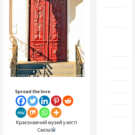
Честь
Громада
Черкащини
Новини
Домашній
ресторан
Кіно
Коронавіру
Музика
Spread the love
Спортивна
Технології
Краєзнавчий музей у місті
Церква
Сміла
"Уславленн