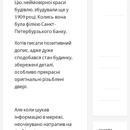
Цю, неймовірної краси
місто
будівлю, збудували ще у
Черкаси
1909 році. Колись вона
Школа
була філією Санкт-
№ 17.
Петербурзького банку.
Випуск
Хотів писати позитивний
1978
допис, адже дуже
року
сподобався стан будинку,
Освіта
збережені деталі,
особливо прекрасні
Творчість
оригінальні різьблені
Поезія
двері.
Проза
Туризм
Але коли шукав
інформацію в мережі,
неочікувано натрапив на