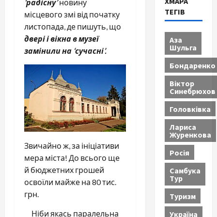
ХМАРА
‘радісну’
новину
ТЕГІВ
місцевого змі від початку
листопада, де пишуть, що
двері і вікна в музеї
Аза
Шульга
замінили на ‘сучасні’.
Бондаренко
Віктор
Синебрюхов
Головківка
Лариса
Журенкова
Звичайно ж, за ініціативи
Росія
мера міста! До всього ще
й бюджетних грошей
Самбука
Тур
освоїли майже на 80 тис.
грн.
Туризм
Ніби якась паралельна
Україна