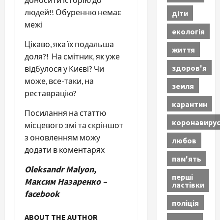
людей!! Обуренню немає
діти
межі
екологія
Цікаво, яка їх подальша
життя
доля?! На смітник, як уже
здоров'я
відбулося у Києві? Чи
може, все-таки, на
земля
реставрацію?
карантин
Посилання на статтю
коронавиру
місцевого змі та скріншот
з оновленням можу
любов
додати в коментарях
пам'ять
Oleksandr Malyon,
перші
Максим Назаренко –
ластівки
facebook
поліція
ABOUT THE AUTHOR