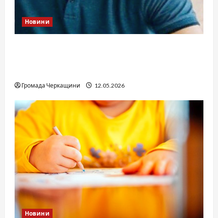
Новини
Справа «прокурора-педофіла»триває: чи
вдасться «перетравити» сором черкаській
юстиції?
Громада Черкащини
12.05.2026
Новини