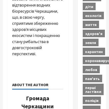
відтворення водних
діти
біоресурсів Черкащини,
екологія
що, в свою чергу,
сприятиме збереженню
життя
здоров’я місцевих
здоров'я
екосистем і покращенню
стану рибальства в
земля
довгостроковій
карантин
перспективі.
коронавиру
любов
пам'ять
ABOUT THE AUTHOR
перші
ластівки
Громада
поліція
Черкащини