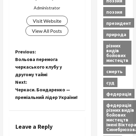
поэзия
Administrator
поэзия
Visit Website
президент
View All Posts
природа
різних
видів
P
Previous:
бойових
Вольова перемога
мистецтв
o
черкаського клубу у
смерть
другому таймі
s
Next:
суд
t
Черкаси. Бондаренко —
федерація
преміальний лідер України!
n
федерація
різних видів
бойових
a
мистецтв
імені Віктор
Leave a Reply
v
Синебрюхов