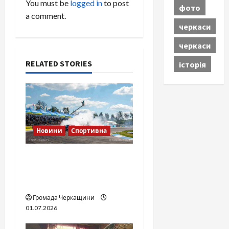
You must be
logged in
to post
фото
i
a comment.
черкаси
g
черкаси
a
RELATED STORIES
історія
t
i
o
Новини
Спортивна
n
SOF Drift Team: перша
мілітарі дрифт-команда
України
Громада Черкащини
01.07.2026