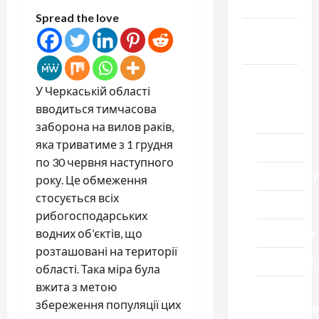
Честь
Spread the love
Громада
Черкащини
Новини
У Черкаській області
Домашній
вводиться тимчасова
ресторан
заборона на вилов раків,
яка триватиме з 1 грудня
Кіно
по 30 червня наступного
Коронавіру
року. Це обмеження
стосується всіх
Музика
рибогосподарських
Спортивна
водних об’єктів, що
розташовані на території
Технології
області. Така міра була
вжита з метою
Церква
збереження популяції цих
"Уславленн