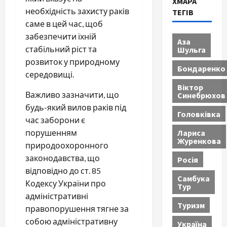
ХМАРА
необхідність захисту раків
ТЕГІВ
саме в цей час, щоб
забезпечити їхній
Аза
стабільний ріст та
Шульга
розвиток у природному
Бондаренко
середовищі.
Віктор
Важливо зазначити, що
Синебрюхов
будь-який вилов раків під
Головківка
час заборони є
Лариса
порушенням
Журенкова
природоохоронного
законодавства, що
Росія
відповідно до ст. 85
Самбука
Кодексу України про
Тур
адміністративні
Туризм
правопорушення тягне за
собою адміністративну
Україна