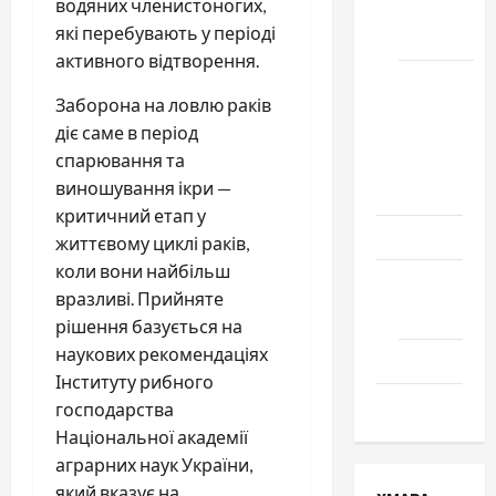
водяних членистоногих,
місто
які перебувають у періоді
Черкаси
активного відтворення.
Школа
Заборона на ловлю раків
№ 17.
діє саме в період
Випуск
спарювання та
1978
виношування ікри —
року
критичний етап у
Освіта
життєвому циклі раків,
коли вони найбільш
Творчість
вразливі. Прийняте
Поезія
рішення базується на
наукових рекомендаціях
Проза
Інституту рибного
Туризм
господарства
Національної академії
аграрних наук України,
який вказує на