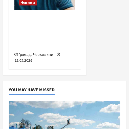
Новини
Справа «прокурора-
педофіла»триває: чи
вдасться «перетравити»
сором черкаській
юстиції?
Громада Черкащини
12.05.2026
YOU MAY HAVE MISSED