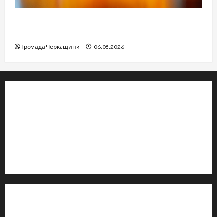
Дитячі запитання до Бога: прості слова про
вічне
Громада Черкащини
06.05.2026
© 2019–2026 Громада Черкащини
Громадсько-політичне видання
Ідентифікатор медіа: R30-04933
Редакція розповідає про Черкаси та Черкащину:
новини, культуру, туризм, суспільне життя. Працюємо з
офіційними запитами та зверненнями громадян.
Контакти редакції:
Email: salut-vam@ukr.net