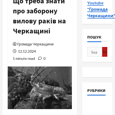
Що треба знати
Youtube
про заборону
"Громада
Черкащини
вилову раків на
Черкащині
ПОШУК
Громада Черкащини
Search
12.12.2024
for:
1 minute read
0
РУБРИКИ
Війна-
Пам`ять-