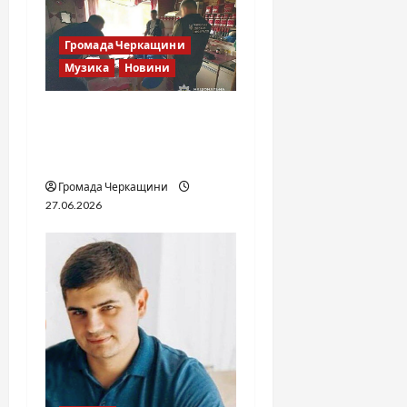
Громада Черкащини
Музика
Новини
Справа «Спів Братів»: що
відомо з відкритих
джерел
Громада Черкащини
27.06.2026