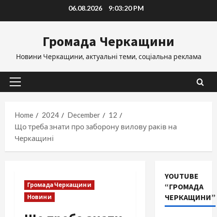
Skip
06.08.2026
9:03:20 PM
to
content
Громада Черкащини
Новини Черкащини, актуальні теми, соціальна реклама
Primary
Menu
Home
2024
December
12
Що треба знати про заборону вилову раків на
Черкащині
YOUTUBE
Громада Черкащини
“ГРОМАДА
ЧЕРКАЩИНИ”
Новини