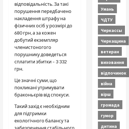
відповідальність. За такі
Умань
порушення передбачено
накладення штрафу на
ЧДТУ
фізичних осіб у розмірі до
Черкассы
680 грн, а за кожен
добутий екземпляр
Черкащина
членистоногого
ветеран
порушнику доведеться
сплатити збитки – 3 332
виховання
грн.
відпочинок
Це значні суми, що
війна
покликані утримувати
вірш
браконьєрів від спокуси.
громада
Такий захід є необхідним
для підтримки
гумор
екологічного балансу та
дитина
забезпечення стабільного