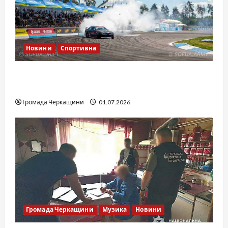
Новини
Спортивна
SOF Drift Team: перша мілітарі дрифт-
команда України
Громада Черкащини
01.07.2026
Громада Черкащини
Музика
Новини