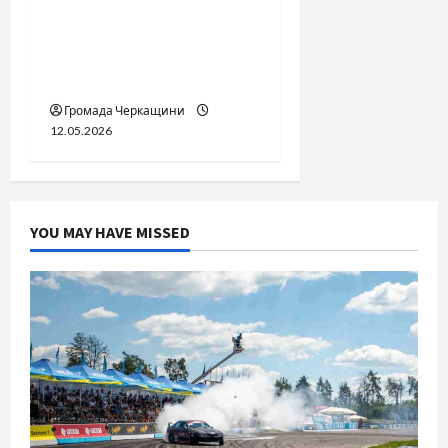
педофіла»триває: чи
вдасться «перетравити»
сором черкаській
юстиції?
Громада Черкащини
12.05.2026
YOU MAY HAVE MISSED