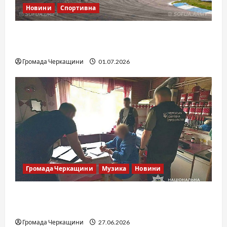
Новини
Спортивна
SOF Drift Team: перша мілітарі дрифт-
команда України
Громада Черкащини
01.07.2026
Громада Черкащини
Музика
Новини
Справа «Спів Братів»: що відомо з відкритих
джерел
Громада Черкащини
27.06.2026