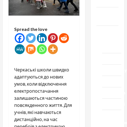
Честь
Громада
Черкащини
Spread the love
Новини
Домашній
ресторан
Кіно
Черкаські школи швидко
Коронавіру
адаптуються до нових
Музика
умов, коли відключення
електропостачання
Спортивна
залишаються частиною
Технології
повсякденного життя. Для
учнів, які навчаються
Церква
дистанційно, на час
"Уславленн
перебоїв з електрикою