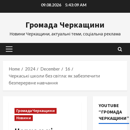
Skip
09.08.2026
5:43:10 AM
to
content
Громада Черкащини
Новини Черкащини, актуальні теми, соціальна реклама
Primary
Menu
Home
2024
December
16
Черкаські школи без світла: як забезпечити
безперервне навчання
YOUTUBE
Громада Черкащини
“ГРОМАДА
ЧЕРКАЩИНИ”
Новини