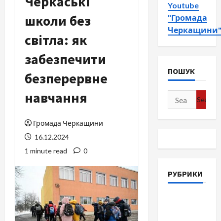
Черкаські
Youtube
школи без
"Громада
Черкащини
світла: як
забезпечити
ПОШУК
безперервне
навчання
Search
for:
Громада Черкащини
16.12.2024
1 minute read
0
РУБРИКИ
Війна-
Пам`ять-