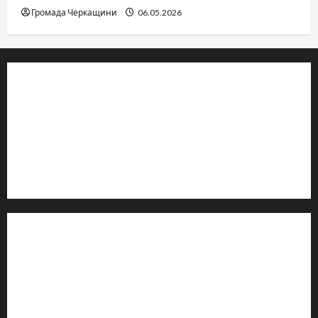
Громада Черкащини
06.05.2026
© 2019–2026 Громада Черкащини
Громадсько-політичне видання
Ідентифікатор медіа: R30-04933
Редакція розповідає про Черкаси та Черкащину:
новини, культуру, туризм, суспільне життя. Працюємо з
офіційними запитами та зверненнями громадян.
Контакти редакції:
Email: salut-vam@ukr.net
Телефон:
+38 (096) 239-21-09
— черговий журналіст
м. Черкаси, Україна