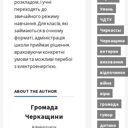
розкладом, і учні
Умань
переходять до
звичайного режиму
ЧДТУ
навчання. Для класів, які
Черкассы
займаються в очному
форматі, адміністрація
Черкащина
школи приймає рішення,
ветеран
враховуючи конкретні
умови та можливі перебої
виховання
з електроенергією.
відпочинок
війна
ABOUT THE AUTHOR
вірш
громада
Громада
гумор
Черкащини
дитина
Administrator