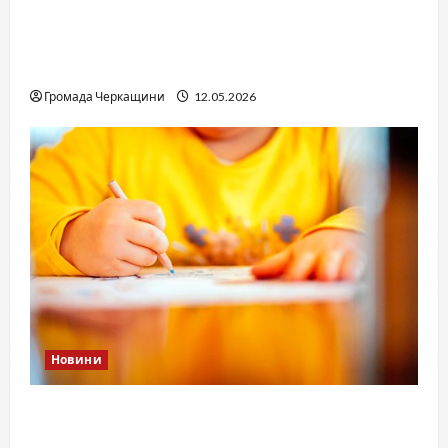
Справа «прокурора-педофіла»триває: чи
вдасться «перетравити» сором черкаській
юстиції?
Громада Черкащини
12.05.2026
Новини
Дитячі запитання до Бога: прості слова про
вічне