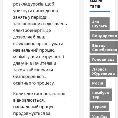
ХМАРА
розклад уроків, щоб
ТЕГІВ
уникнути проведення
занять у періоди
Аза
запланованих відключень
Шульга
електроенергії. Це
Бондаренко
дозволяє більш
ефективно організувати
Віктор
Синебрюхов
навчальний процес,
мінімізуючи незручності
Головківка
для учнів і вчителів, а
Лариса
також забезпечити
Журенкова
безперервність
Росія
освітнього процесу.
Самбука
Коли електропостачання
Тур
відновлюється,
Туризм
навчальний процес
продовжується за
Україна