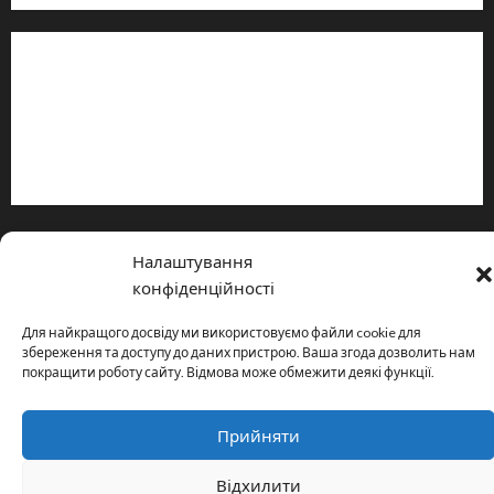
Інформація
Про видання
Принципи редакції
Політика конфіденційності
Copyright © All rights reserved.
|
MoreNews
by AF themes.
Налаштування
конфіденційності
Для найкращого досвіду ми використовуємо файли cookie для
збереження та доступу до даних пристрою. Ваша згода дозволить нам
покращити роботу сайту. Відмова може обмежити деякі функції.
Прийняти
Відхилити