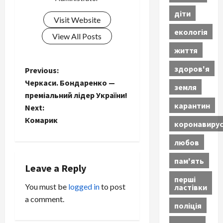
діти
Visit Website
екологія
View All Posts
життя
здоров'я
P
Previous:
Черкаси. Бондаренко —
земля
o
преміальний лідер України!
карантин
Next:
s
Комарик
коронавиру
t
любов
n
пам'ять
Leave a Reply
a
перші
You must be
logged in
to post
ластівки
v
a comment.
поліція
i