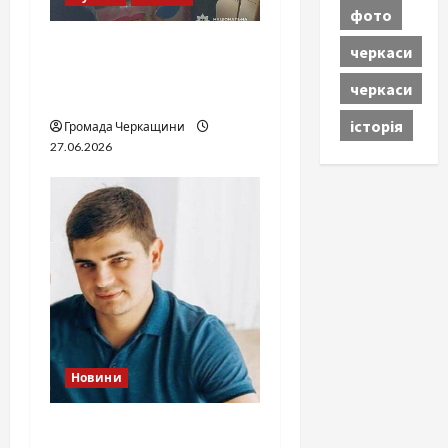
фото
Справа «Спів Братів»: що
черкаси
відомо з відкритих
черкаси
джерел
історія
Громада Черкащини
27.06.2026
Новини
Справа «прокурора-