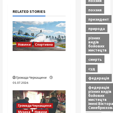
поэзия
g
поэзия
RELATED STORIES
a
президент
t
природа
різних
i
видів
Новини
Спортивна
бойових
o
мистецтв
SOF Drift Team: перша
смерть
n
мілітарі дрифт-команда
суд
України
федерація
Громада Черкащини
01.07.2026
федерація
різних видів
бойових
мистецтв
імені Віктор
Громада Черкащини
Синебрюхов
Музика
Новини