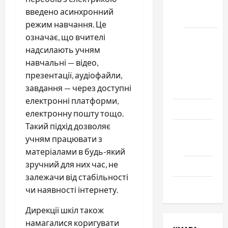
місто
введено асинхронний
Черкаси
режим навчання. Це
означає, що вчителі
Школа
надсилають учням
№ 17.
навчальні — відео,
Випуск
презентації, аудіофайли,
1978
завдання — через доступні
року
електронні платформи,
Освіта
електронну пошту тощо.
Такий підхід дозволяє
Творчість
учням працювати з
Поезія
матеріалами в будь-який
зручний для них час, не
Проза
залежачи від стабільності
Туризм
чи наявності інтернету.
Дирекції шкіл також
намагалися коригувати