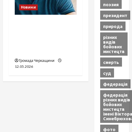
поэзия
Новини
президент
Справа «прокурора-
природа
педофіла»триває: чи
різних
вдасться «перетравити»
видів
сором черкаській
бойових
мистецтв
юстиції?
Громада Черкащини
смерть
12.05.2026
суд
федерація
федерація
різних видів
бойових
мистецтв
імені Віктор
Синебрюхов
фото