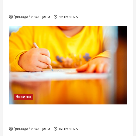
вдасться «перетравити» сором черкаській
юстиції?
Громада Черкащини
12.05.2026
Новини
Дитячі запитання до Бога: прості слова про
вічне
Громада Черкащини
06.05.2026