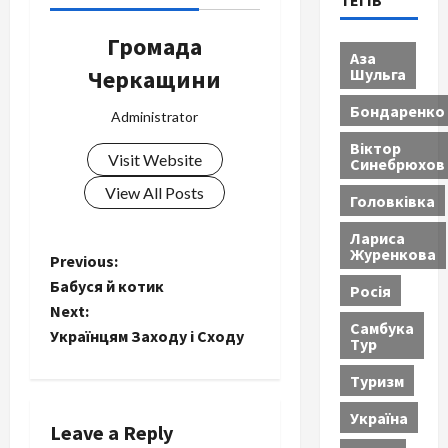
ТЕГІВ
Громада
Аза
Шульга
Черкащини
Бондаренко
Administrator
Віктор
Visit Website
Синебрюхов
View All Posts
Головківка
Лариса
Журенкова
P
Previous:
Бабуся й котик
Росія
o
Next:
Самбука
Українцям Заходу і Сходу
Тур
s
Туризм
t
Україна
n
Leave a Reply