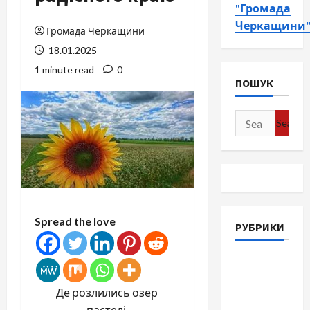
"Громада
Черкащини
Громада Черкащини
18.01.2025
1 minute read
0
ПОШУК
Search
for:
Spread the love
РУБРИКИ
Війна-
Пам`ять-
Де розлились озер
Честь
пастелі,