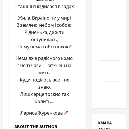
Черкаси
Пташня гніздилася в садах.
Школа
Жила, Вкраїно, ти у мирі
№ 17.
З землею, небом і собою.
Випуск
Рідненька, де ж ти
1978
оступилась,
року
Чому нема тобі спокою?
Освіта
Нема вже радісного краю.
“Не ті часи”, – зітхнеш на
Творчість
мить.
Поезія
Куди поділось все – не
Проза
знаю.
Лиш серце тоскно так
Туризм
болить…
Лариса Журенкова
ХМАРА
ABOUT THE AUTHOR