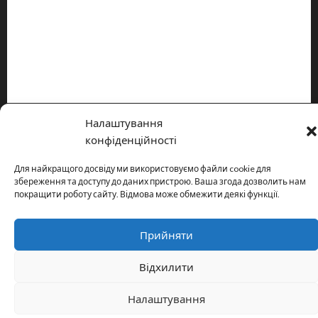
Інформація
Про видання
Принципи редакції
Політика конфіденційності
Налаштування
Copyright © All rights reserved.
|
MoreNews
by AF themes.
конфіденційності
Для найкращого досвіду ми використовуємо файли cookie для
збереження та доступу до даних пристрою. Ваша згода дозволить нам
покращити роботу сайту. Відмова може обмежити деякі функції.
Прийняти
Відхилити
Налаштування