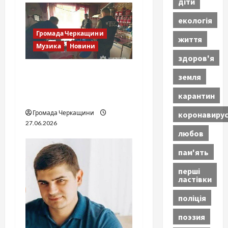
діти
екологія
Громада Черкащини
життя
Музика
Новини
здоров'я
Справа «Спів Братів»: що
земля
відомо з відкритих
карантин
джерел
Громада Черкащини
коронавиру
27.06.2026
любов
пам'ять
перші
ластівки
поліція
поэзия