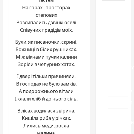
Громада
На горах і просторах
Черкащини
степових
Розсипались дзвінкі оселі
Новини
Співучих прадідів моїх.
Домашній
Були, як писаночки, скрині,
ресторан
Божниці в білих рушниках.
Кіно
Між вікнами пучки калини
Зоріли в чепурних хатах.
Коронавіру
І двері тільки причиняли:
Музика
В господах не було замків.
Спортивна
А подорожнього вітали
І клали хліб й до нього сіль.
Технології
В лісах водилася звірина,
Церква
Кишіла риба у річках.
"Уславленн
Лились меди, росла
місто
малина,