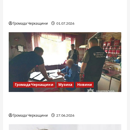
SOF Drift Team: перша мілітарі дрифт-
команда України
Громада Черкащини
01.07.2026
Громада Черкащини
Музика
Новини
Справа «Спів Братів»: що відомо з відкритих
джерел
Громада Черкащини
27.06.2026