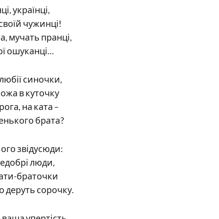
ці, українці,
 своїй чужинці!
а, мучать пранці,
мої ошуканці…
 любії синочки,
ножа в куточку
рога, на ката –
енького брата?
його звідусюди:
 недобрі люди,
брати-браточки
 деруть сорочку.
 ваша упертість,