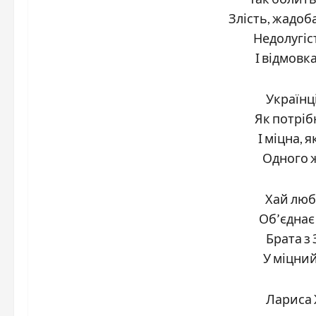
Злість, жадоба
Недолугіс
І відмовк
Українці
Як потріб
І міцна, я
Одного ж
Хай люб
Об’єднає
Брата з 
У міцни
Лариса