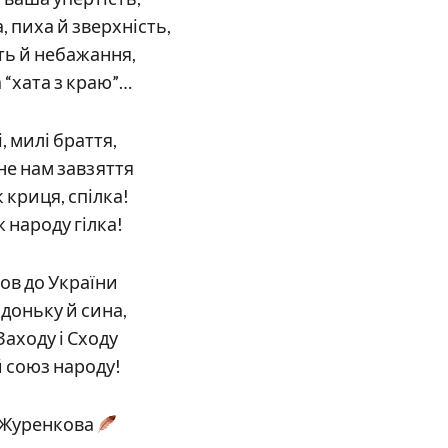
, пиха й зверхність,
ть й небажання,
а “хата з краю”…
, милі браття,
не нам завзяття
к криця, спілка!
 народу гілка!
ов до України
 доньку й сина,
Заходу і Сходу
й союз народу!
 Журенкова