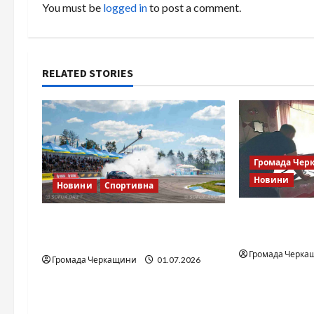
a
You must be
logged in
to post a comment.
v
i
RELATED STORIES
g
a
t
Громада Чер
i
Новини
Новини
Спортивна
o
Справа «Спів
SOF Drift Team: перша мілітарі
відомо з ві
n
дрифт-команда України
Громада Черка
Громада Черкащини
01.07.2026