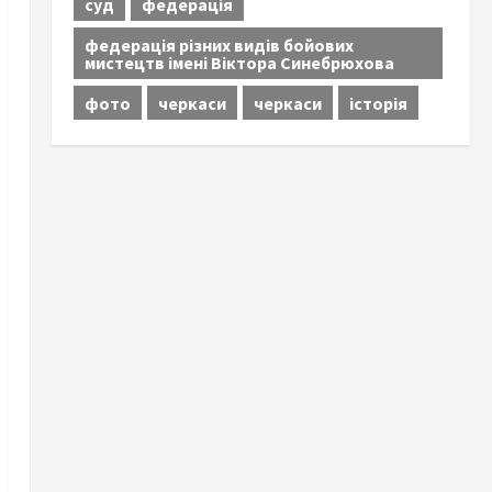
суд
федерація
федерація різних видів бойових
мистецтв імені Віктора Синебрюхова
фото
черкаси
черкаси
історія