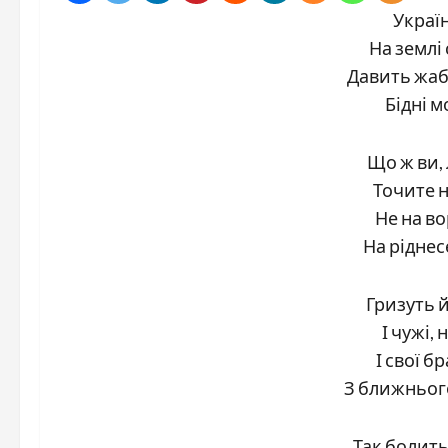
Україн
На землі
Давить жаб
Бідні 
Що ж ви,
Точите 
Не на во
На ріднес
Гризуть 
І чужі,
І свої 
З ближнього
Так болить