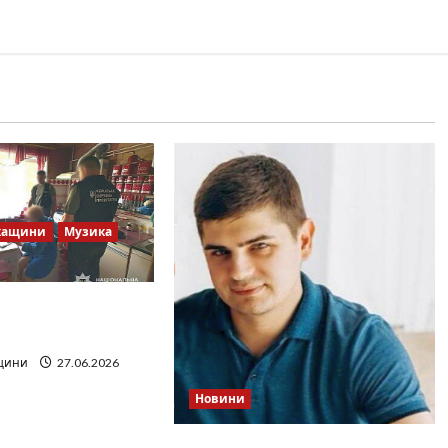
кащини
Музика
 Братів»: що
дкритих джерел
щини
27.06.2026
Новини