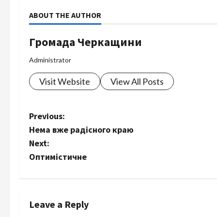
ABOUT THE AUTHOR
Громада Черкащини
Administrator
Visit Website
View All Posts
P
Previous:
Нема вже радісного краю
o
Next:
s
Оптимістичне
t
n
Leave a Reply