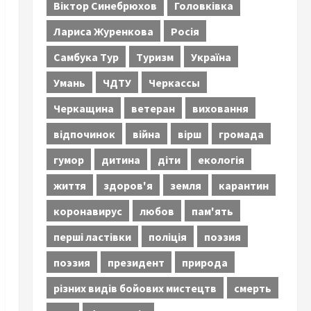
Віктор Синебрюхов
Головківка
Лариса Журенкова
Росія
Самбука Тур
Туризм
Україна
Умань
ЧДТУ
Черкассы
Черкащина
ветеран
виховання
відпочинок
війна
вірш
громада
гумор
дитина
діти
екологія
життя
здоров'я
земля
карантин
коронавирус
любов
пам'ять
перші ластівки
поліція
поэзия
поэзия
президент
природа
різних видів бойових мистецтв
смерть