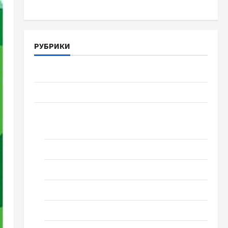
РУБРИКИ
Війна-Пам`ять-Честь
Громада Черкащини
Новини
Домашній ресторан
Кіно
Коронавірус
Музика
Спортивна