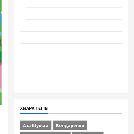
Технології
Церква "Уславлення". місто Черкаси
Школа № 17. Випуск 1978 року
Освіта
Творчість
Поезія
Проза
Туризм
ХМАРА ТЕГІВ
Аза Шульга
Бондаренко