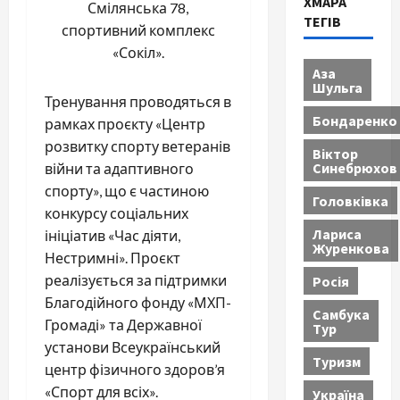
ХМАРА
Смілянська 78,
ТЕГІВ
спортивний комплекс
«Сокіл».
Аза
Шульга
Тренування проводяться в
Бондаренко
рамках проєкту «Центр
розвитку спорту ветеранів
Віктор
Синебрюхов
війни та адаптивного
спорту», що є частиною
Головківка
конкурсу соціальних
Лариса
ініціатив «Час діяти,
Журенкова
Нестримні». Проєкт
реалізується за підтримки
Росія
Благодійного фонду «МХП-
Самбука
Громаді» та Державної
Тур
установи Всеукраїнський
Туризм
центр фізичного здоров’я
«Спорт для всіх».
Україна