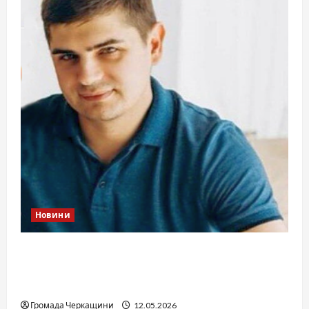
Новини
Справа «прокурора-педофіла»триває: чи
вдасться «перетравити» сором черкаській
юстиції?
Громада Черкащини
12.05.2026