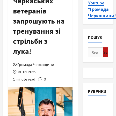
Черкаських
Youtube
ветеранів
"Громада
Черкащини
запрошують на
тренування зі
ПОШУК
стрільби з
лука!
Search
for:
Громада Черкащини
30.01.2025
1 minute read
0
РУБРИКИ
Війна-
Пам`ять-