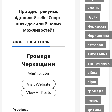
Умань
Прийди, тренуйся,
ЧДТУ
відновлюй себе! Спорт –
шлях до сили й нових
Черкассы
можливостей!
Черкащина
ABOUT THE AUTHOR
ветеран
виховання
Громада
Черкащини
відпочинок
війна
Administrator
вірш
Visit Website
громада
View All Posts
гумор
P
дитина
Previous: