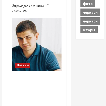
фото
Громада Черкащини
27.06.2026
черкаси
черкаси
історія
Новини
Справа «прокурора-
педофіла»триває: чи
вдасться «перетравити»
сором черкаській
юстиції?