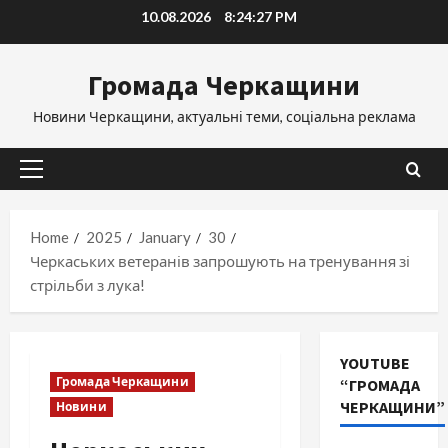
Skip
10.08.2026
8:24:28 PM
to
content
Громада Черкащини
Новини Черкащини, актуальні теми, соціальна реклама
Primary
Menu
Home
2025
January
30
Черкаських ветеранів запрошують на тренування зі
стрільби з лука!
YOUTUBE
Громада Черкащини
“ГРОМАДА
ЧЕРКАЩИНИ”
Новини