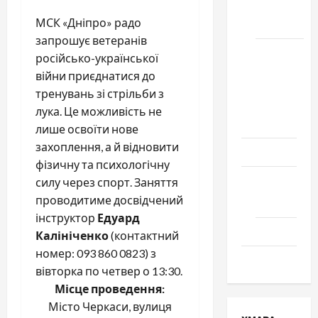
місто
МСК «Дніпро» радо
Черкаси
запрошує ветеранів
Школа
російсько-української
№ 17.
війни приєднатися до
Випуск
тренувань зі стрільби з
1978
лука. Це можливість не
року
лише освоїти нове
захоплення, а й відновити
Освіта
фізичну та психологічну
Творчість
силу через спорт. Заняття
проводитиме досвідчений
Поезія
інструктор
Едуард
Проза
Калініченко
(контактний
номер: 093 860 0823) з
Туризм
вівторка по четвер о 13:30.
Місце проведення:
Місто Черкаси, вулиця