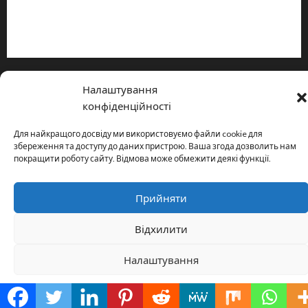
Принципи редакції
Політика конфіденційності
Copyright © All rights reserved.
|
MoreNews
by AF themes.
Налаштування
конфіденційності
Для найкращого досвіду ми використовуємо файли cookie для
збереження та доступу до даних пристрою. Ваша згода дозволить нам
покращити роботу сайту. Відмова може обмежити деякі функції.
Прийняти
Відхилити
Налаштування
Cookie Policy
Політика конфіденційності