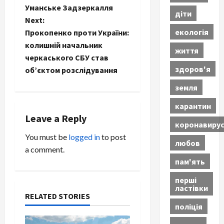
Уманське Задзеркалля
діти
o
Next:
екологія
Прокопенко проти України:
s
колишній начальник
життя
t
черкаського СБУ став
здоров'я
об’єктом розслідування
n
земля
a
карантин
Leave a Reply
v
коронавиру
You must be
logged in
to post
i
любов
a comment.
пам'ять
g
перші
a
ластівки
RELATED STORIES
t
поліція