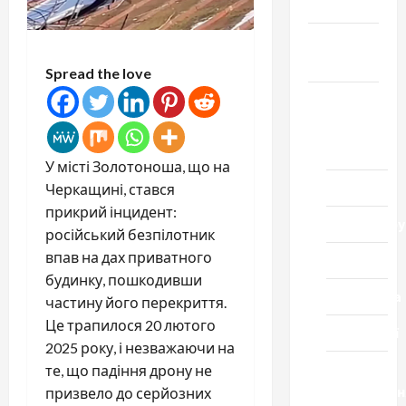
Честь
Громада
Черкащини
Spread the love
Новини
Домашній
ресторан
У місті Золотоноша, що на
Кіно
Черкащині, стався
прикрий інцидент:
Коронавіру
російський безпілотник
впав на дах приватного
Музика
будинку, пошкодивши
Спортивна
частину його перекриття.
Це трапилося 20 лютого
Технології
2025 року, і незважаючи на
Церква
те, що падіння дрону не
"Уславленн
призвело до серйозних