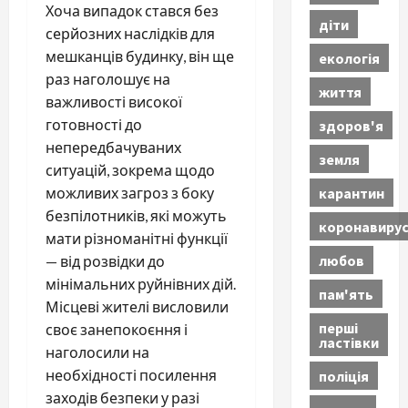
Хоча випадок стався без
діти
серйозних наслідків для
мешканців будинку, він ще
екологія
раз наголошує на
життя
важливості високої
готовності до
здоров'я
непередбачуваних
земля
ситуацій, зокрема щодо
карантин
можливих загроз з боку
безпілотників, які можуть
коронавиру
мати різноманітні функції
любов
— від розвідки до
мінімальних руйнівних дій.
пам'ять
Місцеві жителі висловили
перші
своє занепокоєння і
ластівки
наголосили на
необхідності посилення
поліція
заходів безпеки у разі