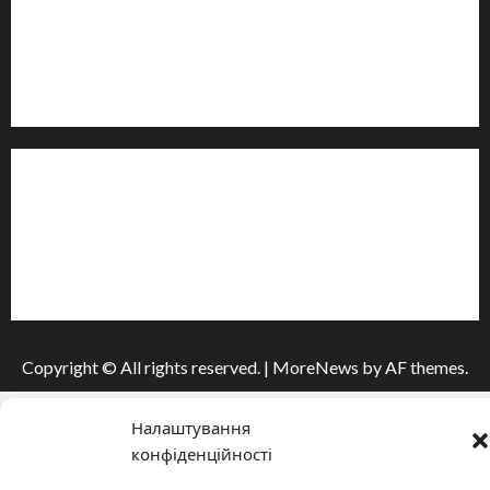
Email: salut-vam@ukr.net
Телефон:
+38 (096) 239-21-09
— черговий журналіст
м. Черкаси, Україна
Інформація
Про видання
Принципи редакції
Політика конфіденційності
Copyright © All rights reserved.
|
MoreNews
by AF themes.
Налаштування
конфіденційності