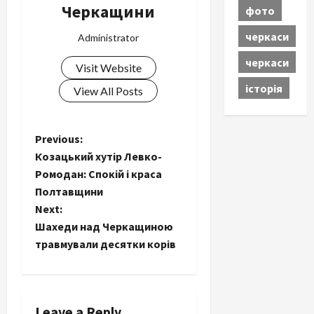
Черкащини
фото
черкаси
Administrator
черкаси
Visit Website
історія
View All Posts
P
Previous:
Козацький хутір Левко-
o
Ромодан: Спокій і краса
Полтавщини
s
Next:
t
Шахеди над Черкащиною
травмували десятки корів
n
a
Leave a Reply