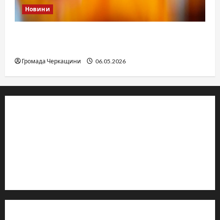
Новини
Дитячі запитання до Бога: прості слова про
вічне
Громада Черкащини
06.05.2026
© 2019–2026 Громада Черкащини
Громадсько-політичне видання
Ідентифікатор медіа: R30-04933
Редакція розповідає про Черкаси та Черкащину:
новини, культуру, туризм, суспільне життя. Працюємо з
офіційними запитами та зверненнями громадян.
Контакти редакції: