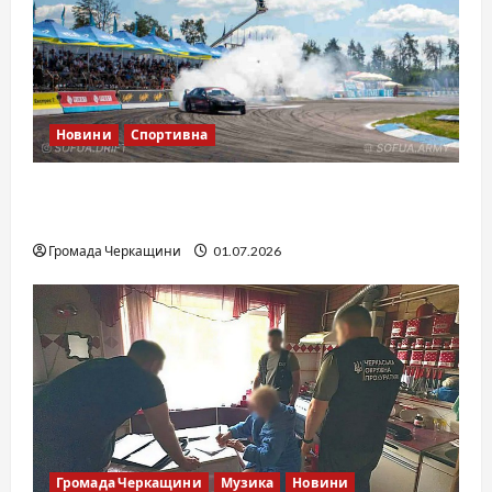
Новини
Спортивна
SOF Drift Team: перша мілітарі дрифт-
команда України
Громада Черкащини
01.07.2026
Громада Черкащини
Музика
Новини