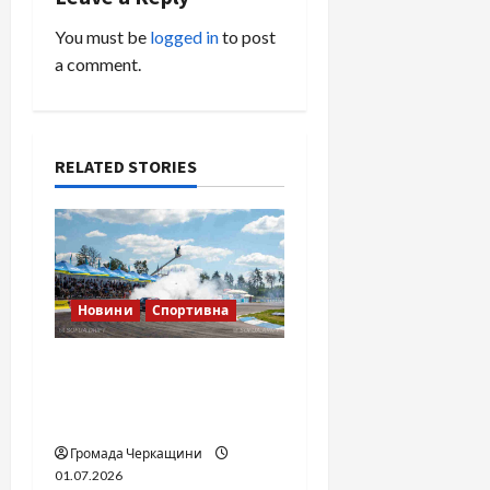
v
You must be
logged in
to post
i
a comment.
g
a
RELATED STORIES
t
i
o
Новини
Спортивна
n
SOF Drift Team: перша
мілітарі дрифт-команда
України
Громада Черкащини
01.07.2026