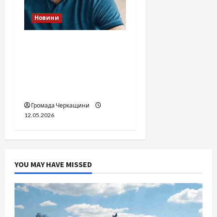
Новини
Справа «прокурора-
педофіла»триває: чи
вдасться «перетравити»
сором черкаській
юстиції?
Громада Черкащини
12.05.2026
YOU MAY HAVE MISSED