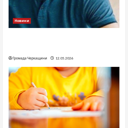
Новини
Справа «прокурора-педофіла»триває: чи
вдасться «перетравити» сором черкаській
юстиції?
Громада Черкащини
12.05.2026