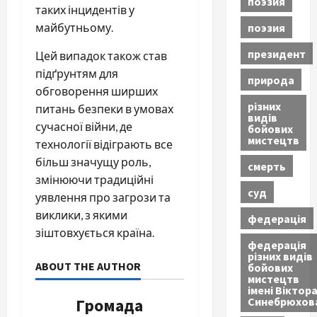
поэзия
таких інцидентів у
поэзия
майбутньому.
президент
Цей випадок також став
підґрунтям для
природа
обговорення ширших
різних
питань безпеки в умовах
видів
сучасної війни, де
бойових
мистецтв
технології відіграють все
більш значущу роль,
смерть
змінюючи традиційні
суд
уявлення про загрози та
виклики, з якими
федерація
зіштовхується країна.
федерація
різних видів
ABOUT THE AUTHOR
бойових
мистецтв
імені Віктор
Синебрюхов
Громада