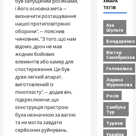
ХМАРА
був запущений росіянами,
ТЕГІВ
і його основна мета —
визначити розташування
нашої протиповітряної
Аза
Шульга
оборони”, — пояснив
чиновник. “З того, що нам
Бондаренко
відомо, дрон не мав
Віктор
жодних бойових
Синебрюхов
елементів або камер для
Головківка
спостереження. Це був
дуже легкий апарат,
Лариса
Журенкова
виготовлений із
пінопласту”, — додав він,
Росія
підкреслюючи, що
Самбука
конструкція пристрою
Тур
була незначною за вагою
та не могла завдати
Туризм
серйозних руйнувань.
Україна