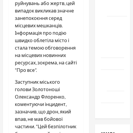
місто
руйнувань або жертв, цей
Черкаси
випадок викликав значне
занепокоєння серед
Школа
місцевих мешканців.
№ 17.
Інформація про подію
Випуск
швидко облетіла місто і
1978
стала темою обговорення
року
на місцевих новинних
ресурсах, зокрема, на сайті
Освіта
“Про все”.
Творчість
Заступник міського
Поезія
голови Золотоноші
Проза
Олександр Флоренко,
коментуючи інцидент,
Туризм
зазначив, що дрон, який
впав, не мав бойової
частини. “Цей безпілотник