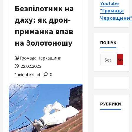
Youtube
Безпілотник на
"Громада
даху: як дрон-
Черкащини
приманка впав
на Золотоношу
ПОШУК
Search
Громада Черкащини
for:
22.02.2025
1 minute read
0
РУБРИКИ
Війна-
Пам`ять-