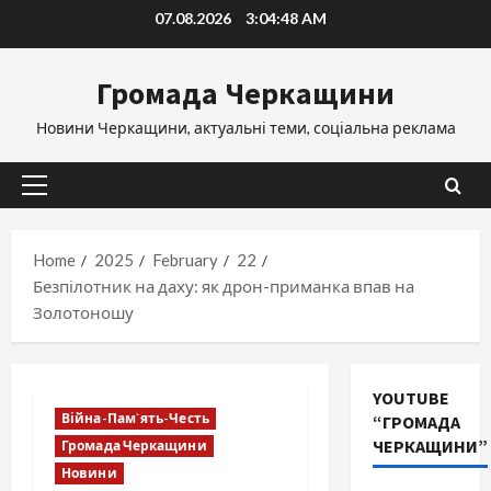
Skip
07.08.2026
3:04:49 AM
to
content
Громада Черкащини
Новини Черкащини, актуальні теми, соціальна реклама
Primary
Menu
Home
2025
February
22
Безпілотник на даху: як дрон-приманка впав на
Золотоношу
YOUTUBE
Війна-Пам`ять-Честь
“ГРОМАДА
ЧЕРКАЩИНИ”
Громада Черкащини
Новини