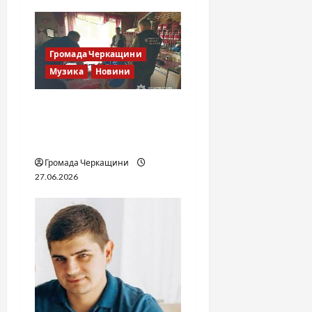
Громада Черкащини
Музика
Новини
Справа «Спів Братів»: що
відомо з відкритих
джерел
Громада Черкащини
27.06.2026