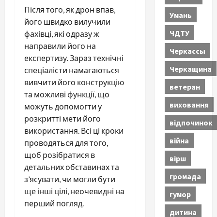
Після того, як дрон впав,
Умань
його швидко вилучили
ЧДТУ
фахівці, які одразу ж
направили його на
Черкассы
експертизу. Зараз технічні
Черкащина
спеціалісти намагаються
вивчити його конструкцію
ветеран
та можливі функції, що
виховання
можуть допомогти у
розкритті мети його
відпочинок
використання. Всі ці кроки
війна
проводяться для того,
щоб розібратися в
вірш
детальних обставинах та
громада
з’ясувати, чи могли бути
ще інші цілі, неочевидні на
гумор
перший погляд.
дитина