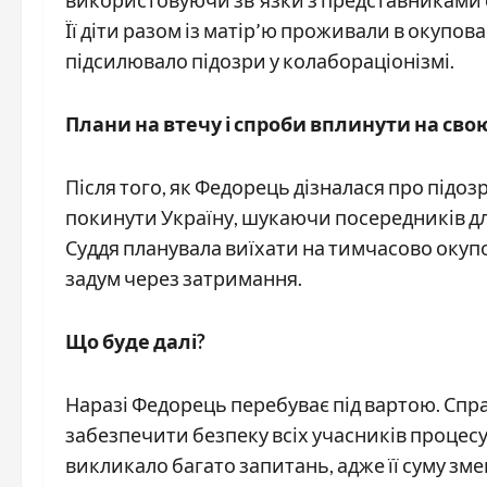
використовуючи зв’язки з представниками о
Її діти разом із матір’ю проживали в окупо
підсилювало підозри у колабораціонізмі.
Плани на втечу і спроби вплинути на сво
Після того, як Федорець дізналася про підозр
покинути Україну, шукаючи посередників для
Суддя планувала виїхати на тимчасово окупов
задум через затримання.
Що буде далі?
Наразі Федорець перебуває під вартою. Спра
забезпечити безпеку всіх учасників процесу
викликало багато запитань, адже її суму зме