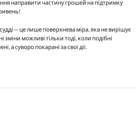
бажання направити частину грошей на підтримку
гривень!
судді — це лише поверхнева міра, яка не вирішує
і зміни можливі тільки тоді, коли подібні
і, а суворо покарані за свої дії.