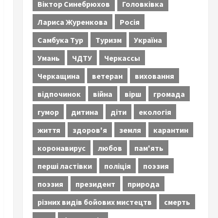
Віктор Синебрюхов
Головківка
Лариса Журенкова
Росія
Самбука Тур
Туризм
Україна
Умань
ЧДТУ
Черкассы
Черкащина
ветеран
виховання
відпочинок
війна
вірш
громада
гумор
дитина
діти
екологія
життя
здоров'я
земля
карантин
коронавирус
любов
пам'ять
перші ластівки
поліція
поэзия
поэзия
президент
природа
різних видів бойових мистецтв
смерть