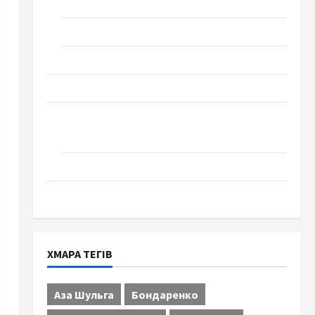
Технології
Церква "Уславлення". місто Черкаси
Школа № 17. Випуск 1978 року
Освіта
Творчість
Поезія
Проза
Туризм
ХМАРА ТЕГІВ
Аза Шульга
Бондаренко