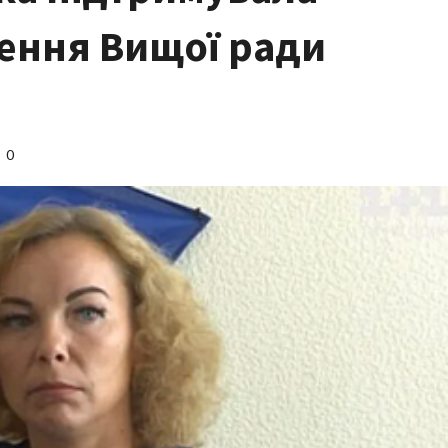
шення Вищої ради
0