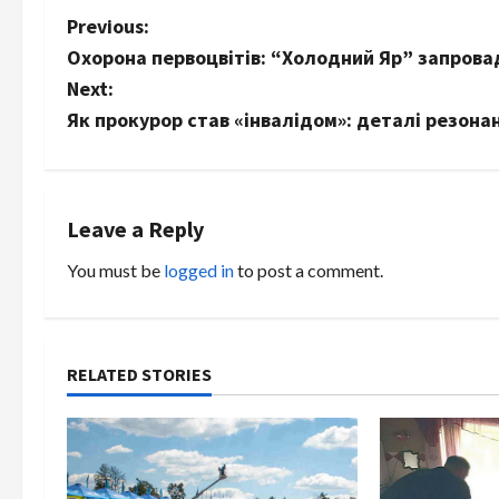
P
Previous:
Охорона первоцвітів: “Холодний Яр” запровад
o
Next:
s
Як прокурор став «інвалідом»: деталі резона
t
n
Leave a Reply
a
You must be
logged in
to post a comment.
v
i
RELATED STORIES
g
a