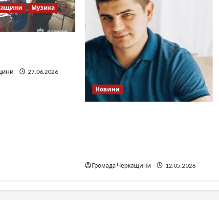
кащини
Музика
 Братів»: що
дкритих джерел
щини
27.06.2026
Новини
Справа «прокурора-
педофіла»триває: чи вдасться
«перетравити» сором
черкаській юстиції?
Громада Черкащини
12.05.2026