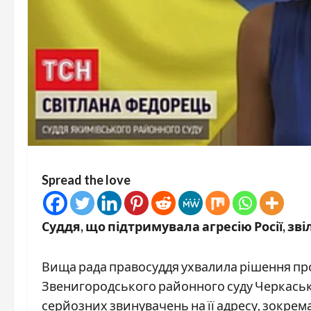
Spread the love
Суддя, що підтримувала агресію Росії, зв
Вища рада правосуддя ухвалила рішення про
Звенигородського районного суду Черкасько
серйозних звинувачень на її адресу, зокрема