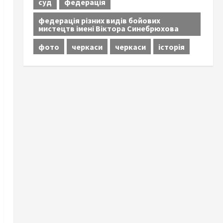
суд
федерація
федерація різних видів бойових
мистецтв імені Віктора Синебрюхова
фото
черкаси
черкаси
історія