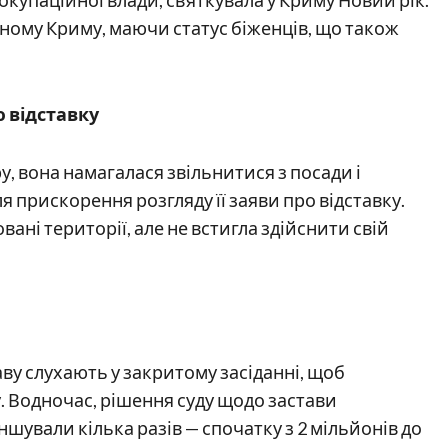
купаційної влади, святкувала у Криму Новий рік.
ваному Криму, маючи статус біженців, що також
ю відставку
у, вона намагалася звільнитися з посади і
 прискорення розгляду її заяви про відставку.
ані території, але не встигла здійснити свій
ву слухають у закритому засіданні, щоб
. Водночас, рішення суду щодо застави
ншували кілька разів — спочатку з 2 мільйонів до