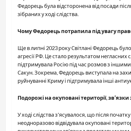
Федорець була відсторонена від посади після
зібраних у ході слідства.
Чому Федорець потрапила під увагу прав
Ще в липні 2023 року Світлані Федорець бул
агресії РФ. Це стало результатом негласних с
підтримувала Росію під час розмов з іншими 
Сакун. Зокрема, Федорець виступала на захис
руйнуванні Криму і підтримувала інші антиу
Подорожі на окуповані території, зв’язки
У ході слідства з’ясувалося, що після поч
неодноразово відвідувала окуповані територ