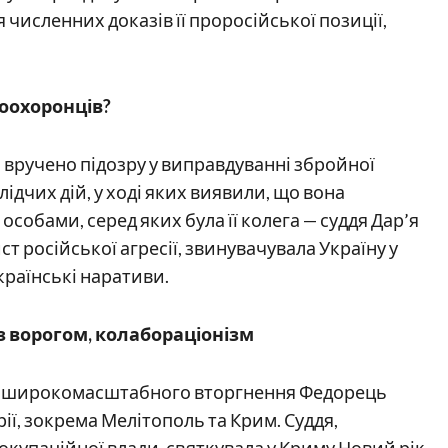
 численних доказів її проросійської позиції,
оохоронців?
о вручено підозру у виправдуванні збройної
лідчих дій, у ході яких виявили, що вона
особами, серед яких була її колега — суддя Дар’я
т російської агресії, звинувачувала Україну у
країнські наративи.
 з ворогом, колабораціонізм
атку широкомасштабного вторгнення Федорець
ії, зокрема Мелітополь та Крим. Суддя,