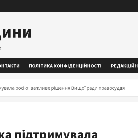
щини
а
ОНТАКТИ
ПОЛІТИКА КОНФІДЕНЦІЙНОСТІ
РЕДАКЦІЙН
имувала росію: важливе рішення Вищої ради правосуддя
ка підтримувала