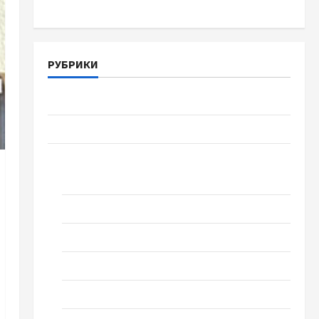
РУБРИКИ
Війна-Пам`ять-Честь
Громада Черкащини
Новини
Домашній ресторан
Кіно
Коронавірус
Музика
Спортивна