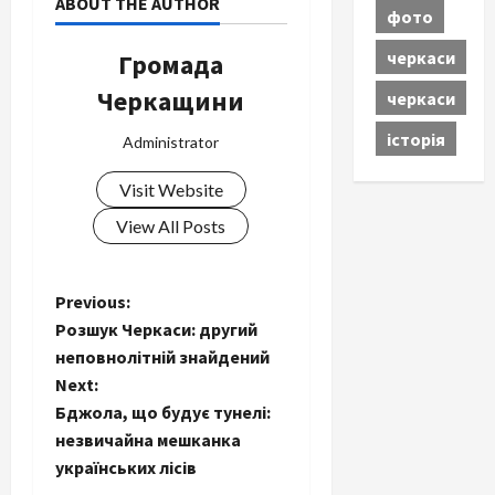
ABOUT THE AUTHOR
фото
черкаси
Громада
Черкащини
черкаси
історія
Administrator
Visit Website
View All Posts
P
Previous:
Розшук Черкаси: другий
o
неповнолітній знайдений
Next:
s
Бджола, що будує тунелі:
t
незвичайна мешканка
українських лісів