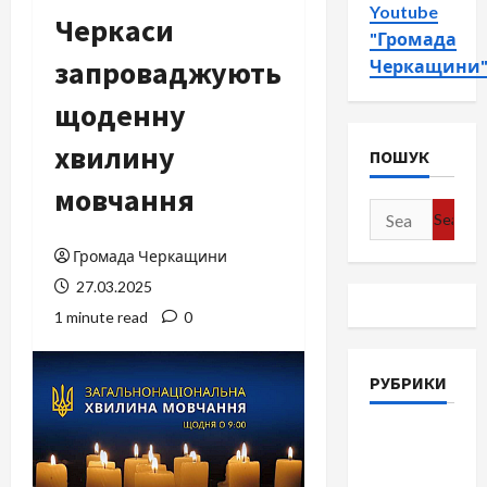
Youtube
Черкаси
"Громада
запроваджують
Черкащини
щоденну
хвилину
ПОШУК
мовчання
Search
for:
Громада Черкащини
27.03.2025
1 minute read
0
РУБРИКИ
Війна-
Пам`ять-