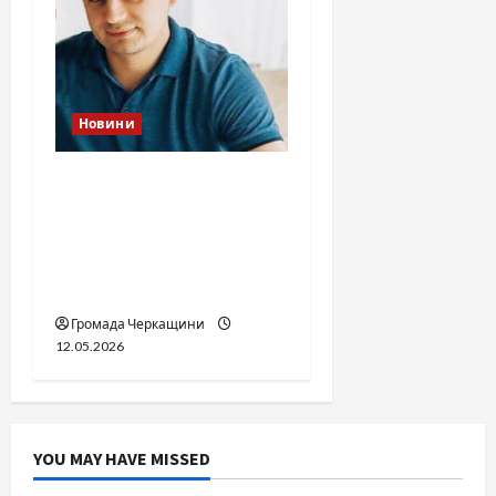
Новини
Справа «прокурора-
педофіла»триває: чи
вдасться «перетравити»
сором черкаській
юстиції?
Громада Черкащини
12.05.2026
YOU MAY HAVE MISSED