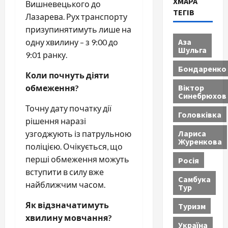
ХМАРА
Вишневецького до
ТЕГІВ
Лазарева. Рух транспорту
призупинятимуть лише на
Аза
одну хвилину – з 9:00 до
Шульга
9:01 ранку.
Бондаренко
Коли почнуть діяти
Віктор
обмеження?
Синебрюхов
Точну дату початку дії
Головківка
рішення наразі
Лариса
узгоджують із патрульною
Журенкова
поліцією. Очікується, що
перші обмеження можуть
Росія
вступити в силу вже
Самбука
найближчим часом.
Тур
Як відзначатимуть
Туризм
хвилину мовчання?
Україна