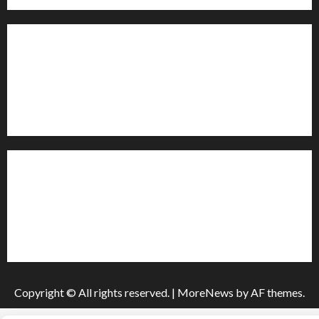
Контакти редакції:
Email: salut-vam@ukr.net
Телефон:
+38 (096) 239-21-09
— черговий журналіст
м. Черкаси, Україна
Інформація
Про видання
Принципи редакції
Політика конфіденційності
Copyright © All rights reserved.
|
MoreNews
by AF themes.