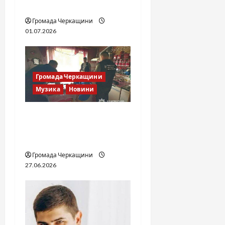
України
Громада Черкащини
01.07.2026
Громада Черкащини
Музика
Новини
Справа «Спів Братів»: що
відомо з відкритих
джерел
Громада Черкащини
27.06.2026