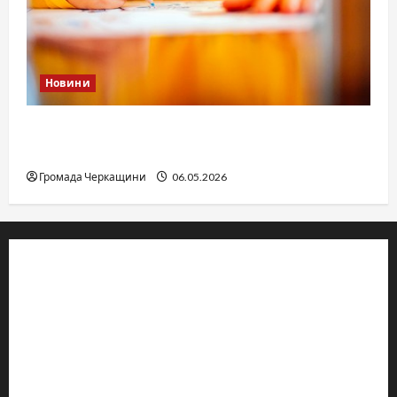
Новини
Дитячі запитання до Бога: прості слова про
вічне
Громада Черкащини
06.05.2026
© 2019–2026 Громада Черкащини
Громадсько-політичне видання
Ідентифікатор медіа: R30-04933
Редакція розповідає про Черкаси та Черкащину:
новини, культуру, туризм, суспільне життя. Працюємо з
офіційними запитами та зверненнями громадян.