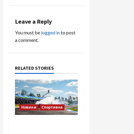
n
a
Leave a Reply
v
You must be
logged in
to post
i
a comment.
g
a
RELATED STORIES
t
i
o
Новини
Спортивна
n
SOF Drift Team: перша
мілітарі дрифт-команда