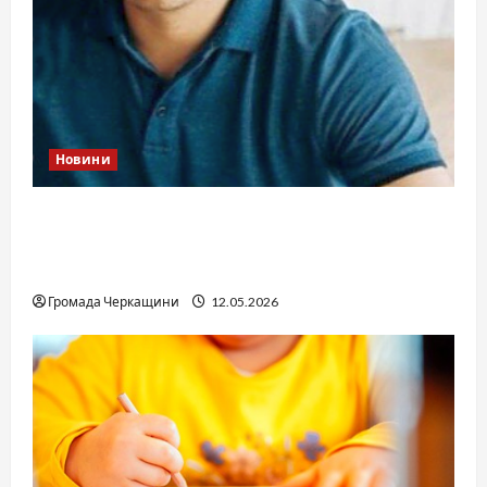
Новини
Справа «прокурора-педофіла»триває: чи
вдасться «перетравити» сором черкаській
юстиції?
Громада Черкащини
12.05.2026