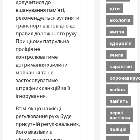
долучитися до
діти
вшанування пам’яті,
рекомендується зупиняти
екологія
транспорт відповідно до
життя
правил дорожнього руху.
При цьому патрульна
здоров'я
поліція не
земля
контролюватиме
дотримання хвилини
карантин
мовчання та не
коронавиру
застосовуватиме
штрафних санкцій за її
любов
ігнорування.
пам'ять
Втім, якщо на місці
перші
регулювання руху буде
ластівки
присутній регулювальник,
поліція
його вказівки є
обов’язковими для