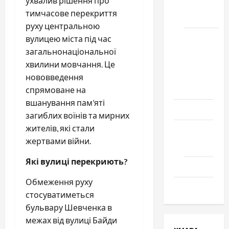
ухвалив рішення про
місто
тимчасове перекриття
Черкаси
руху центральною
Школа
вулицею міста під час
№ 17.
загальнонаціональної
Випуск
хвилини мовчання. Це
1978
нововведення
року
спрямоване на
вшанування пам’яті
Освіта
загиблих воїнів та мирних
жителів, які стали
Творчість
жертвами війни.
Поезія
Які вулиці перекриють?
Проза
Обмеження руху
Туризм
стосуватиметься
бульвару Шевченка в
межах від вулиці Байди