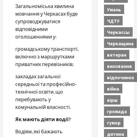
Загальноміська хвилина
Умань
мовчання у Черкасах буде
ЧДТУ
супроводжуватися
відповідними
Черкассы
оголошеннями у:
Черкащина
громадському транспорті,
ветеран
включно з маршрутками
приватних перевізників;
виховання
закладах загальної
відпочинок
середньої та професійно-
війна
технічної освіти, що
перебувають у
вірш
комунальній власності.
громада
Як мають діяти водії?
гумор
Водіям, які бажають
дитина