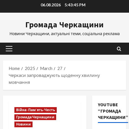
Skip
06.08.2026
5:43:46 PM
to
content
Громада Черкащини
Новини Черкащини, актуальні теми, соціальна реклама
Primary
Menu
Home
2025
March
27
Черкаси запроваджують щоденну хвилину
мовчання
YOUTUBE
Війна-Пам`ять-Честь
“ГРОМАДА
ЧЕРКАЩИНИ”
Громада Черкащини
Новини