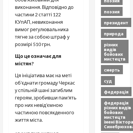
поэзия
виконання. Відповідно до
поэзия
частини 2 статті 122
КУпАП, невиконання
президент
вимог регулювальника
природа
тягне за собою штраф у
розмірі 510 грн.
різних
видів
бойових
Що це означає для
мистецтв
містян?
смерть
Ця ініціатива має на меті
суд
об’єднати громаду Черкас
у спільній шані загиблим
федерація
героям, зробивши пам’ять
федерація
про них невід’ємною
різних видів
бойових
частиною повсякденного
мистецтв
життя міста.
імені Віктор
Синебрюхов