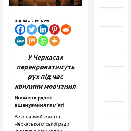
Честь
Громада
Spread the love
Черкащини
Новини
Домашній
ресторан
У Черкасах
Кіно
перекриватимуть
Коронавіру
рух під час
Музика
хвилини мовчання
Спортивна
Новий порядок
вшанування пам’яті
Технології
Виконавчий комітет
Церква
Черкаської міської ради
"Уславленн