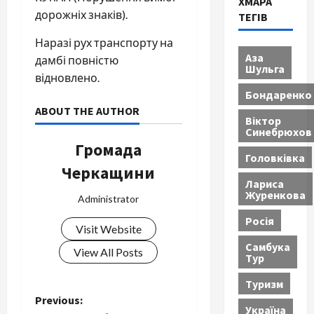
ХМАРА
дорожніх знаків).
ТЕГІВ
Наразі рух транспорту на
Аза
дамбі повністю
Шульга
відновлено.
Бондаренко
ABOUT THE AUTHOR
Віктор
Синебрюхов
Громада
Головківка
Черкащини
Лариса
Журенкова
Administrator
Росія
Visit Website
Самбука
View All Posts
Тур
Туризм
P
Previous:
Україна