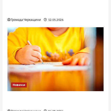
Справа «прокурора-педофіла»триває: чи
вдасться «перетравити» сором черкаській
юстиції?
Громада Черкащини
12.05.2026
Новини
Дитячі запитання до Бога: прості слова про
вічне