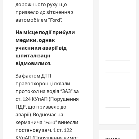
місто
дорожнього руху, що
Черкаси
призвело до зіткнення з
автомобілем “Ford”.
Школа
№ 17.
На місце події прибули
Випуск
медики, однак
1978
учасники аварії від
року
шпиталізації
відмовилися.
Освіта
За фактом ДТП
Творчість
правоохоронці склали
Поезія
протокол на водія “ЗАЗ” за
ст. 124 КУпАП (Порушення
Проза
ПДР, що призвело до
Туризм
аварії). Водночас на
керманича “Ford” винесли
постанову за ч. 1 ст. 122
КУпАП (Порушення вимог