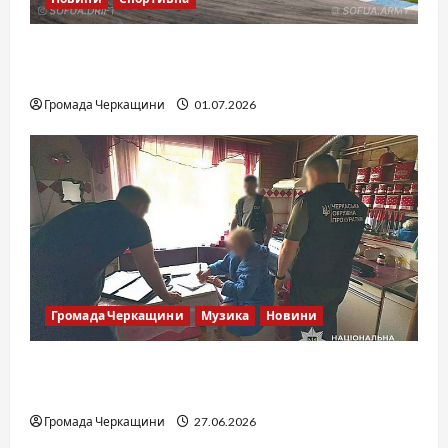
SOF Drift Team: перша мілітарі дрифт-
команда України
Громада Черкащини
01.07.2026
Громада Черкащини
Музика
Новини
Справа «Спів Братів»: що відомо з відкритих
джерел
Громада Черкащини
27.06.2026