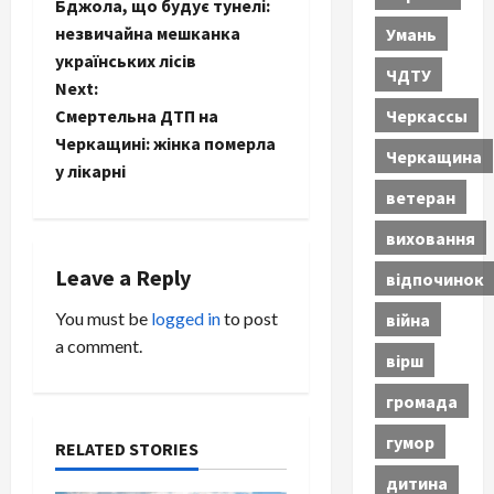
Бджола, що будує тунелі:
o
незвичайна мешканка
Умань
українських лісів
s
ЧДТУ
Next:
Черкассы
t
Смертельна ДТП на
Черкащині: жінка померла
Черкащина
n
у лікарні
ветеран
a
виховання
v
Leave a Reply
відпочинок
i
You must be
logged in
to post
війна
a comment.
g
вірш
a
громада
t
гумор
RELATED STORIES
дитина