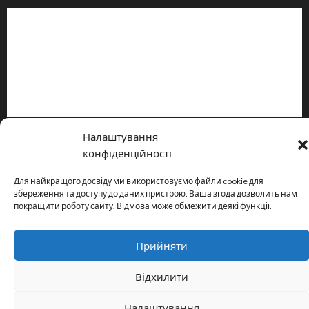
Інформація
Про видання
Принципи редакції
Політика конфіденційності
Налаштування
Copyright © All rights reserved.
|
MoreNews
by AF themes.
конфіденційності
Для найкращого досвіду ми використовуємо файли cookie для
збереження та доступу до даних пристрою. Ваша згода дозволить нам
покращити роботу сайту. Відмова може обмежити деякі функції.
Прийняти
Відхилити
Налаштування