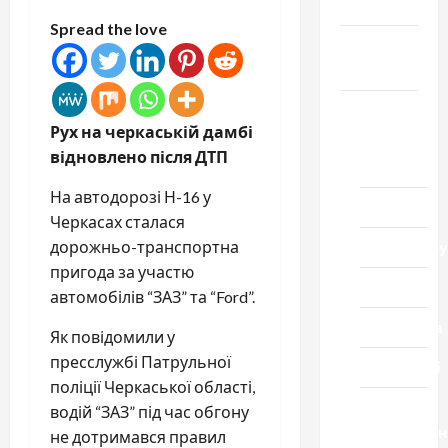
Честь
Spread the love
Громада
Черкащини
Новини
Рух на черкаській дамбі
Домашній
відновлено після ДТП
ресторан
На автодорозі Н-16 у
Кіно
Черкасах сталася
Коронавіру
дорожньо-транспортна
пригода за участю
Музика
автомобілів “ЗАЗ” та “Ford”.
Спортивна
Як повідомили у
пресслужбі Патрульної
Технології
поліції Черкаської області,
Церква
водій “ЗАЗ” під час обгону
"Уславленн
не дотримався правил