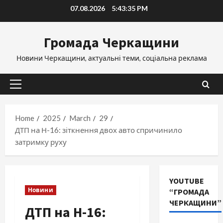
Skip
07.08.2026
5:43:35 PM
to
content
Громада Черкащини
Новини Черкащини, актуальні теми, соціальна реклама
Primary
Menu
Home
2025
March
29
ДТП на Н-16: зіткнення двох авто спричинило
затримку руху
YOUTUBE
Новини
“ГРОМАДА
ЧЕРКАЩИНИ”
ДТП на Н-16: