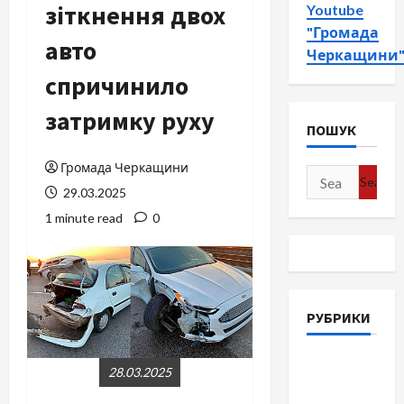
зіткнення двох
Youtube
"Громада
авто
Черкащини
спричинило
затримку руху
ПОШУК
Громада Черкащини
Search
29.03.2025
for:
1 minute read
0
РУБРИКИ
Війна-
28.03.2025
Пам`ять-