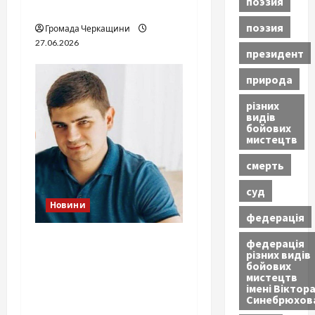
поэзия
джерел
поэзия
Громада Черкащини
27.06.2026
президент
природа
різних
видів
бойових
мистецтв
смерть
суд
Новини
федерація
Справа «прокурора-
федерація
різних видів
педофіла»триває: чи
бойових
вдасться «перетравити»
мистецтв
імені Віктор
сором черкаській
Синебрюхов
юстиції?