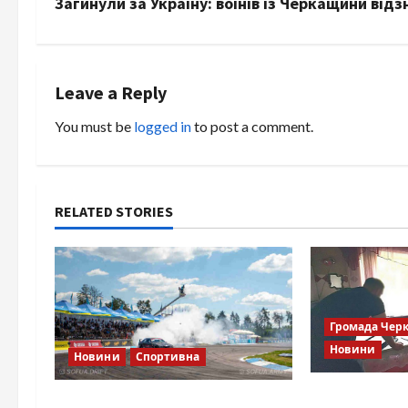
s
Загинули за Україну: воїнів із Черкащини ві
t
n
Leave a Reply
a
You must be
logged in
to post a comment.
v
i
RELATED STORIES
g
a
t
Громада Чер
i
Новини
Новини
Спортивна
o
Справа «Спів
SOF Drift Team: перша мілітарі