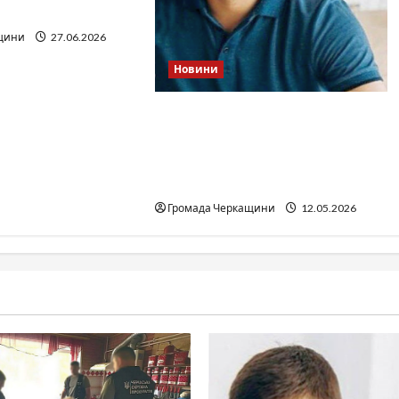
дкритих джерел
щини
27.06.2026
Новини
Справа «прокурора-
педофіла»триває: чи вдасться
«перетравити» сором
черкаській юстиції?
Громада Черкащини
12.05.2026