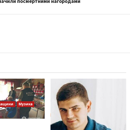
дзначили посмертними нагородами
кащини
Музика
 Братів»: що