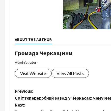
ABOUT THE AUTHOR
Громада Черкащини
Administrator
Visit Website
View All Posts
P
Previous:
Сміттєпереробний завод у Черкасах: чому м
o
Next: