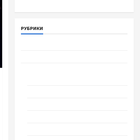
РУБРИКИ
Війна-Пам`ять-Честь
Громада Черкащини
Новини
Домашній ресторан
Кіно
Коронавірус
Музика
Спортивна