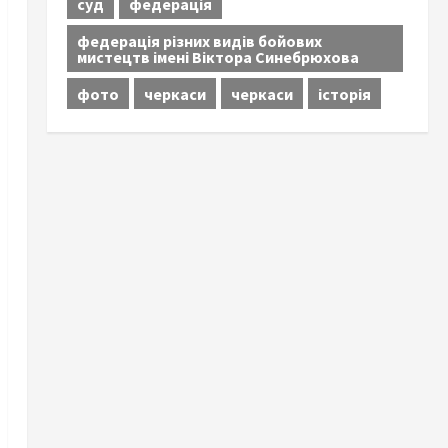
суд
федерація
федерація різних видів бойових
мистецтв імені Віктора Синебрюхова
фото
черкаси
черкаси
історія