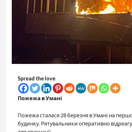
Spread the love
Пожежа в Умані
Пожежа сталася 28 березня в Умані на перш
будинку. Рятувальники оперативно відреагу
для евакуації.