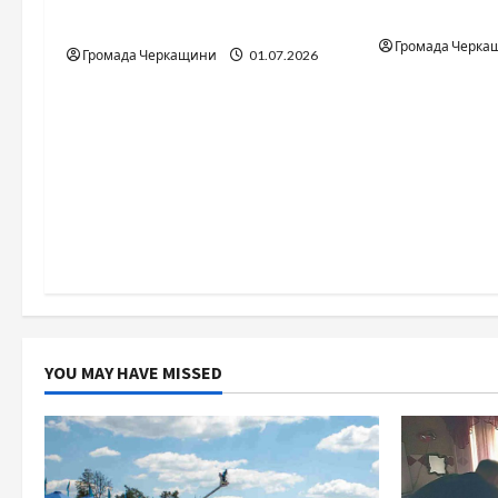
відомо з ві
n
дрифт-команда України
Громада Черка
Громада Черкащини
01.07.2026
YOU MAY HAVE MISSED