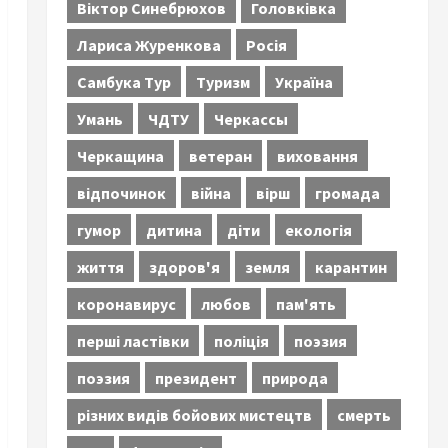
Віктор Синебрюхов
Головківка
Лариса Журенкова
Росія
Самбука Тур
Туризм
Україна
Умань
ЧДТУ
Черкассы
Черкащина
ветеран
виховання
відпочинок
війна
вірш
громада
гумор
дитина
діти
екологія
життя
здоров'я
земля
карантин
коронавирус
любов
пам'ять
перші ластівки
поліція
поэзия
поэзия
президент
природа
різних видів бойових мистецтв
смерть