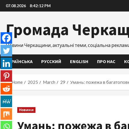
Skip
07.08.2026
8:42:13 PM
to
content
Громада Черка
Новини Черкащини, актуальні теми, соціальна реклам
УКРАЇНСЬКА
РУССКИЙ
ENGLISH
ПРО НАС
К
Home
2025
March
29
Умань: пожежа в багатопове
Новини
Умань: пожежа в ба