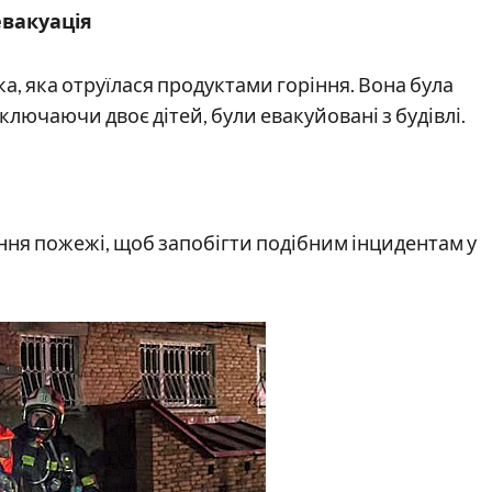
евакуація
а, яка отруїлася продуктами горіння. Вона була
 включаючи двоє дітей, були евакуйовані з будівлі.
ння пожежі, щоб запобігти подібним інцидентам у