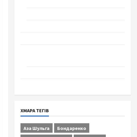
Технології
Церква "Уславлення". місто Черкаси
Школа № 17. Випуск 1978 року
Освіта
Творчість
Поезія
Проза
Туризм
ХМАРА ТЕГІВ
Аза Шульга
Бондаренко