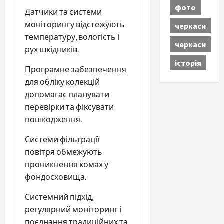
фото
Датчики та системи
моніторингу відстежують
черкаси
температуру, вологість і
черкаси
рух шкідників.
історія
Програмне забезпечення
для обліку колекцій
допомагає планувати
перевірки та фіксувати
пошкодження.
Системи фільтрації
повітря обмежують
проникнення комах у
фондосховища.
Системний підхід,
регулярний моніторинг і
поєднання традиційних та