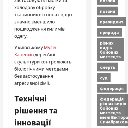
застосовують пастки та
поэзия
холодову обробку
поэзия
тканинних експонатів, що
президент
значно зменшило
пошкодження килимів і
природа
одягу.
різних
видів
У київському
Музеї
бойових
Ханенків
дерев’яні
мистецтв
скульптури контролюють
смерть
біологічними методами
без застосування
суд
агресивної хімії.
федерація
Технічні
федерація
різних видів
рішення та
бойових
мистецтв
імені Віктор
інновації
Синебрюхов