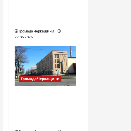
Справа «Спів Братів»: що
відомо з відкритих
джерел
Громада Черкащини
27.06.2026
Громада Черкащини
«Зустрінемося біля
табачки» або фабричні
хроніки — від
Зарицького до
сьогодення