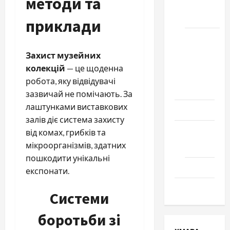
методи та
місто
Черкаси
приклади
Школа
№ 17.
Захист музейних
Випуск
колекцій
— це щоденна
1978
робота, яку відвідувачі
року
зазвичай не помічають. За
лаштунками виставкових
Освіта
залів діє система захисту
Творчість
від комах, грибків та
мікроорганізмів, здатних
Поезія
пошкодити унікальні
Проза
експонати.
Туризм
Системи
боротьби зі