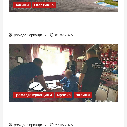
Новини
Спортивна
SOF Drift Team: перша мілітарі дрифт-
команда України
Громада Черкащини
01.07.2026
Громада Черкащини
Музика
Новини
Справа «Спів Братів»: що відомо з відкритих
джерел
Громада Черкащини
27.06.2026