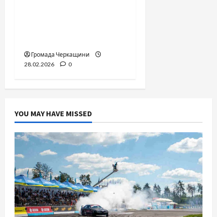
Черкаси: чому
подарунок місту став
комерційним
майданчиком?
Громада Черкащини
28.02.2026
0
YOU MAY HAVE MISSED