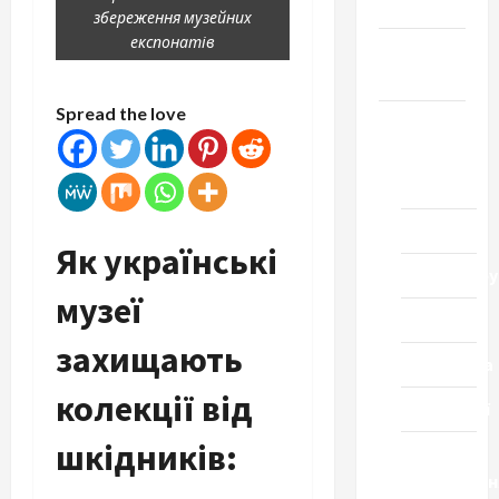
Честь
збереження музейних
експонатів
Громада
Черкащини
Spread the love
Новини
Домашній
ресторан
Кіно
Як українські
Коронавіру
музеї
Музика
захищають
Спортивна
колекції від
Технології
шкідників:
Церква
"Уславленн