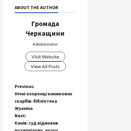
ABOUT THE AUTHOR
Громада
Черкащини
Administrator
Visit Website
View All Posts
P
Previous:
Нічні охоронці книжкових
o
скарбів: бібліотека
Жуаніна
s
Next:
t
Канів: суд відмовив
потерпілому, якого