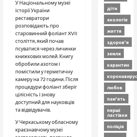
У Національному музеї
діти
історії України
реставратори
екологія
розповідають про
життя
старовинний фоліант XVII
століття, який почав
здоров'я
псуватися через личинки
земля
книжкових молей. Книгу
обробили азотом і
карантин
помістили у герметичну
коронавиру
камеру на 72 години. Після
процедури фоліант зберіг
любов
цілісність і знову
пам'ять
доступний для науковців
та відвідувачів.
перші
ластівки
У Черкаському обласному
поліція
краєзнавчому музеї