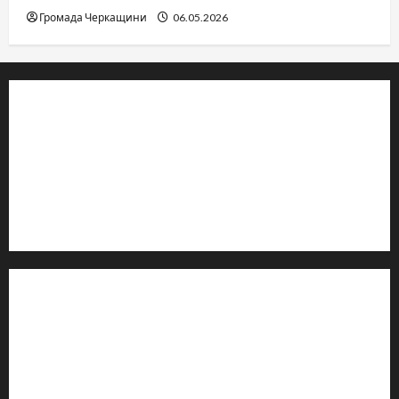
Громада Черкащини
06.05.2026
© 2019–2026 Громада Черкащини
Громадсько-політичне видання
Ідентифікатор медіа: R30-04933
Редакція розповідає про Черкаси та Черкащину:
новини, культуру, туризм, суспільне життя. Працюємо з
офіційними запитами та зверненнями громадян.
Контакти редакції:
Email: salut-vam@ukr.net
Телефон:
+38 (096) 239-21-09
— черговий журналіст
м. Черкаси, Україна