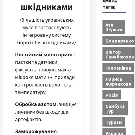
ХМАРА
шкідниками
ТЕГІВ
/більшість українських
Аза
музеїв застосовують
Шульга
інтегровану систему
Бондаренко
боротьби зі шкідниками/
Віктор
Постійний моніторинг:
Синебрюхов
пастки та датчики
Головківка
фіксують появу комах, а
мікрокліматичні прилади
Лариса
Журенкова
контролюють вологість і
температуру.
Росія
Обробка азотом:
знищує
Самбука
Тур
личинки без шкоди для
артефактів.
Туризм
Заморожування:
Україна