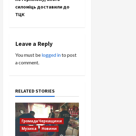
n
силоміць доставили до
ТЦК
a
v
i
Leave a Reply
You must be
logged in
to post
g
a comment.
a
t
RELATED STORIES
i
o
n
Громада Черкащини
Музика
Новини