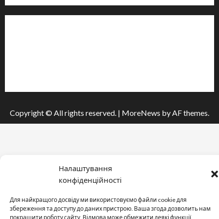
Інформація
Про видання
Принципи редакції
Політика конфіденційності
Copyright © All rights reserved.
|
MoreNews
by AF themes.
Налаштування
конфіденційності
Для найкращого досвіду ми використовуємо файли cookie для
збереження та доступу до даних пристрою. Ваша згода дозволить нам
покращити роботу сайту. Відмова може обмежити деякі функції.