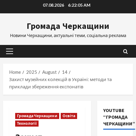
Skip
07.08.2026
6:22:06 AM
to
content
Громада Черкащини
Новини Черкащини, актуальні теми, соціальна реклама
Primary
Menu
Home
2025
August
14
Захист музейних колекцій в Україні: методи та
приклади збереження експонатів
YOUTUBE
Громада Черкащини
Освіта
“ГРОМАДА
ЧЕРКАЩИНИ”
Технології