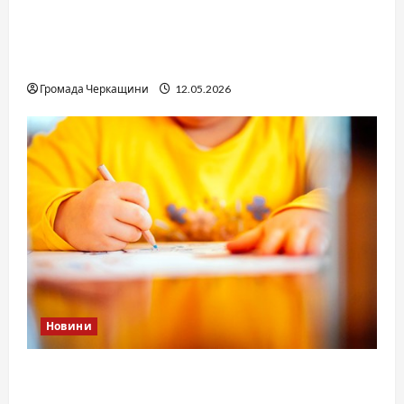
Справа «прокурора-педофіла»триває: чи
вдасться «перетравити» сором черкаській
юстиції?
Громада Черкащини
12.05.2026
Новини
Дитячі запитання до Бога: прості слова про
вічне