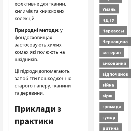
ефективне для тканин,
Умань
килимів та книжкових
колекцій.
ЧДТУ
Природні методи:
у
Черкассы
фондосховищах
Черкащина
застосовують хижих
комах, які полюють на
ветеран
шкідників.
виховання
Ці підходи допомагають
відпочинок
запобігти пошкодженню
війна
старого паперу, тканини
та деревини.
вірш
Приклади з
громада
гумор
практики
дитина