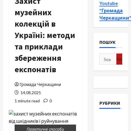
Захист
Youtube
музейних
"Громада
Черкащини
колекцій в
Україні: методи
ПОШУК
та приклади
збереження
Search
for:
експонатів
Громада Черкащини
14.08.2025
1 minute read
0
РУБРИКИ
Війна-
Пам`ять-
Практичні способи