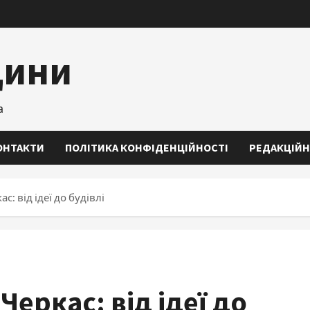
щини
а
ОНТАКТИ
ПОЛІТИКА КОНФІДЕНЦІЙНОСТІ
РЕДАКЦІЙН
: від ідеї до будівлі
еркас: від ідеї до