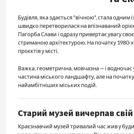
Будівля, яка здається “вічною”, стала одним
швидко перетворилася на впізнаваний орієн
Пагорба Слави і одразу привертає увагу с
стриманою архітектурою. На початку 1980-х
проєктів у місті.
Важка, геометрична, мовчазна — і водночас 
частина міського ландшафту, але на початку 
найамбітніших міських подій.
Старий музей вичерпав свій
Краєзнавчий музей тривалий час жив у буди