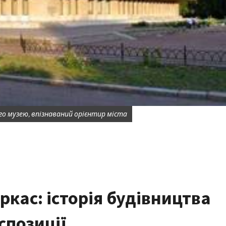
го музею, впізнаваний орієнтир міста
кас: історія будівництва
спозиції