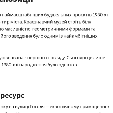
 із наймасштабніших будівельних проєктів 1980-х і
тир міста. Краєзнавчий музей стоїть біля
воєю масивністю, геометричними формами та
 його зведення було одним із найамбітніших
упізнавана з першого погляду. Сьогодні це лише
1980-х її народження було однією з
 ресурс
нку на вулиці Гоголя — екзотичному приміщенні з