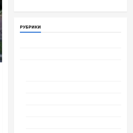
РУБРИКИ
Війна-Пам`ять-Честь
Громада Черкащини
Новини
Домашній ресторан
Кіно
Коронавірус
Музика
Спортивна