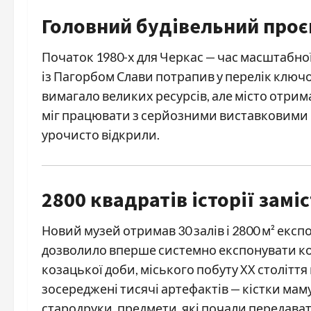
Головний будівельний проєк
Початок 1980-х для Черкас — час масштабно
із Пагорбом Слави потрапив у перелік ключов
вимагало великих ресурсів, але місто отрима
міг працювати з серйозними виставковими 
урочисто відкрили.
2800 квадратів історії замі
Новий музей отримав 30 залів і 2800 м² експ
дозволило вперше системно експонувати коле
козацької доби, міського побуту ХХ століття
зосереджені тисячі артефактів — кістки маму
стародруки, предмети, які почали передават