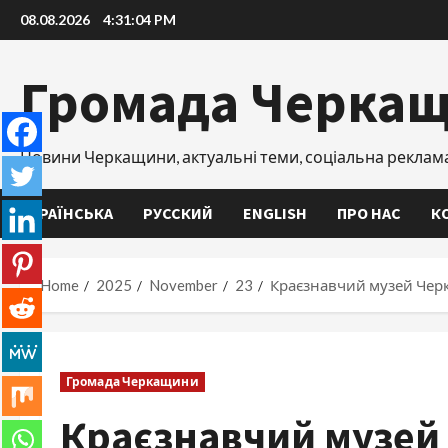
Skip
08.08.2026
4:31:05 PM
to
content
Громада Черка
Новини Черкащини, актуальні теми, соціальна реклам
УКРАЇНСЬКА
РУССКИЙ
ENGLISH
ПРО НАС
К
Home
2025
November
23
Краєзнавчий музей Черкас
Громада Черкащини
Краєзнавчий музей Ч