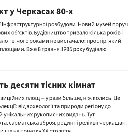
т у Черкасах 80-х
ї інфраструктурної розбудови. Новий музей поруч
их об’єктів. Будівництво тривало кілька років і
ло те, чого роками не вистачало: простір, який
площами. Вже 8 травня 1985 року будівлю
сть десяти тісних кімнат
озиційних площ — у рази більше, ніж колись. Це
кції: від археології та природи регіону до
 й унікальних рукописних видань. Тут
та, сарматська зброя, родинні реліквії черкащан,
и ще на початку ХХ століття.