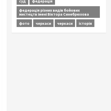
суд
федерація
федерація різних видів бойових
мистецтв імені Віктора Синебрюхова
фото
черкаси
черкаси
історія