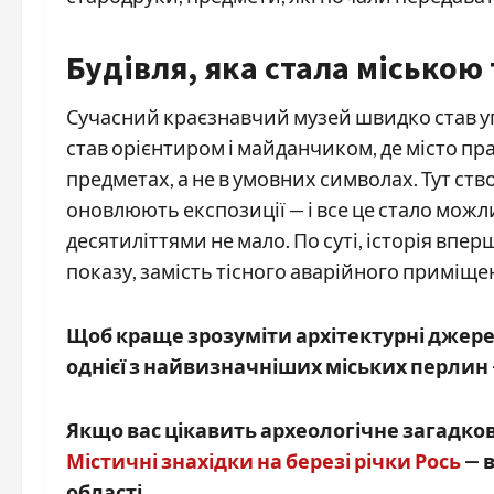
Будівля, яка стала міською
Сучасний краєзнавчий музей швидко став уп
став орієнтиром і майданчиком, де місто пр
предметах, а не в умовних символах. Тут ст
оновлюють експозиції — і все це стало можл
десятиліттями не мало. По суті, історія впе
показу, замість тісного аварійного приміще
Щоб краще зрозуміти архітектурні джере
однієї з найвизначніших міських перлин
Якщо вас цікавить археологічне загадк
Містичні знахідки на березі річки Рось
— в
області.