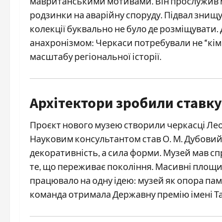
мавританськими мотивами. Він прослужив ма
родзинки на аварійну споруду. Підвал знищу
колекції буквально не було де розміщувати. 
анахронізмом: Черкаси потребували не “кімн
масштабу регіональної історії.
Архітектори зробили ставк
Проєкт нового музею створили черкасці Леон
Науковим консультантом став О. М. Дубовий.
декоративність, а сила форми. Музей мав сп
те, що переживає покоління. Масивні площин
працювало на одну ідею: музей як опора пам’
команда отримала Державну премію імені Т