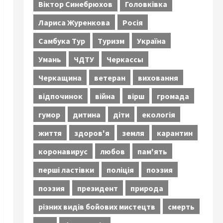
Віктор Синебрюхов
Головківка
Лариса Журенкова
Росія
Самбука Тур
Туризм
Україна
Умань
ЧДТУ
Черкассы
Черкащина
ветеран
виховання
відпочинок
війна
вірш
громада
гумор
дитина
діти
екологія
життя
здоров'я
земля
карантин
коронавирус
любов
пам'ять
перші ластівки
поліція
поэзия
поэзия
президент
природа
різних видів бойових мистецтв
смерть