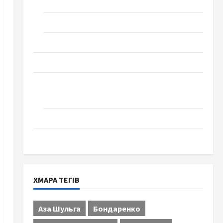
Технології
Церква "Уславлення". місто Черкаси
Школа № 17. Випуск 1978 року
Освіта
Творчість
Поезія
Проза
Туризм
ХМАРА ТЕГІВ
Аза Шульга
Бондаренко