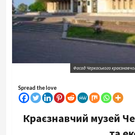
Фасад Черкаського краєзнавчо
Spread the love
Краєзнавчий музей Чер
та ек