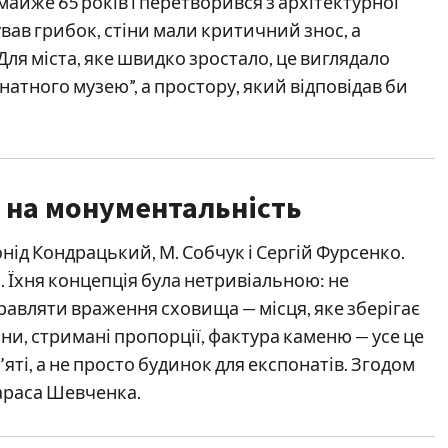
йже 65 років і перетворився з архітектурної
вав грибок, стіни мали критичний знос, а
Для міста, яке швидко зростало, це виглядало
атного музею”, а простору, який відповідав би
у на монументальність
ід Кондрацький, М. Собчук і Сергій Фурсенко.
 Їхня концепція була нетривіальною: не
равляти враження сховища — місця, яке зберігає
и, стримані пропорції, фактура каменю — усе це
яті, а не просто будинок для експонатів. Згодом
араса Шевченка.