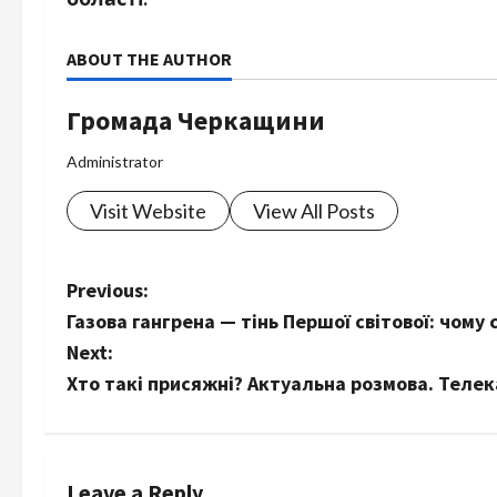
ABOUT THE AUTHOR
Громада Черкащини
Administrator
Visit Website
View All Posts
P
Previous:
Газова гангрена — тінь Першої світової: чому
o
Next:
s
Хто такі присяжні? Актуальна розмова. Теле
t
n
Leave a Reply