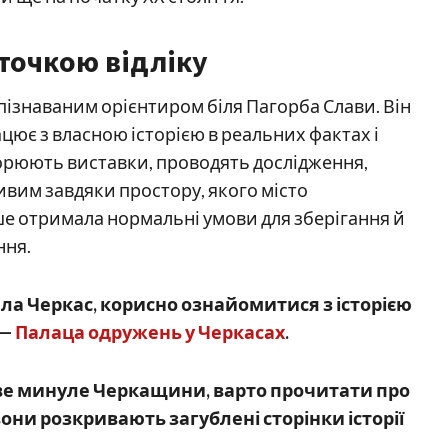
 точкою відліку
ізнаваним орієнтиром біля Пагорба Слави. Він
ацює з власною історією в реальних фактах і
ворюють виставки, проводять дослідження,
ивим завдяки простору, якого місто
рше отримала нормальні умови для зберігання й
ння.
ла Черкас, корисно ознайомитися з історією
 —
Палаца одружень у Черкасах
.
ове минуле Черкащини, варто прочитати про
они розкривають загублені сторінки історії