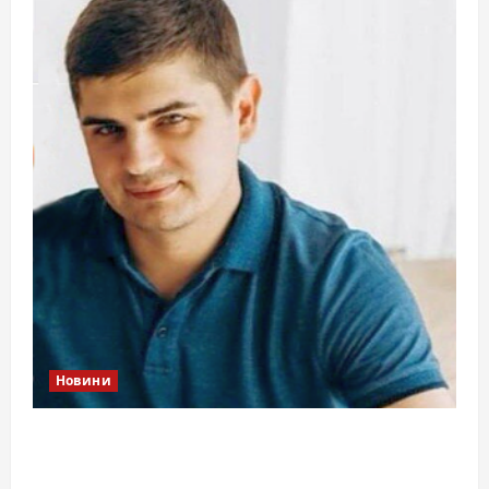
Новини
Справа «прокурора-педофіла»триває: чи
вдасться «перетравити» сором черкаській