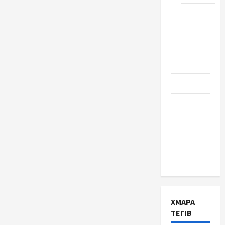
Школа
№ 17.
Випуск
1978
року
Освіта
Творчість
Поезія
Проза
Туризм
ХМАРА
ТЕГІВ