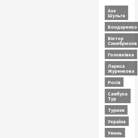
Аза
Шульга
Бондаренко
Віктор
Синебрюхов
Головківка
Лариса
Журенкова
Росія
Самбука
Тур
Туризм
Україна
Умань