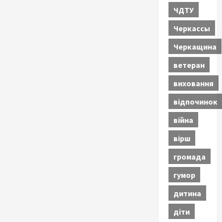
ЧДТУ
Черкассы
Черкащина
ветеран
виховання
відпочинок
війна
вірш
громада
гумор
дитина
діти