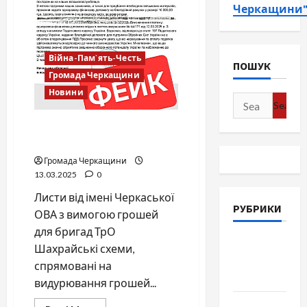
Черкащини
Війна-Пам`ять-Честь
ПОШУК
Громада Черкащини
Новини
Search
for:
Фейкові збори для армії
від імені Черкаської ОВА
Громада Черкащини
13.03.2025
0
Листи від імені Черкаської
РУБРИКИ
ОВА з вимогою грошей
для бригад ТрО
Війна-
Шахрайські схеми,
Пам`ять-
спрямовані на
Честь
видурювання грошей...
Громада