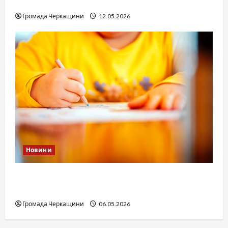
юстиції?
Громада Черкащини
12.05.2026
Новини
Дитячі запитання до Бога: прості слова про
вічне
Громада Черкащини
06.05.2026