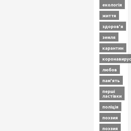
екологія
життя
здоров'я
земля
карантин
коронавиру
любов
пам'ять
перші
ластівки
поліція
поэзия
поэзия