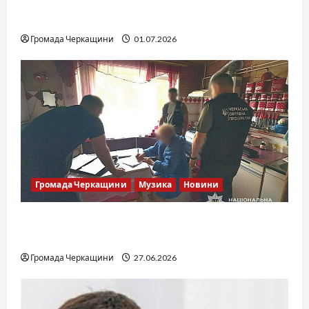
SOF Drift Team: перша мілітарі дрифт-
команда України
Громада Черкащини
01.07.2026
Громада Черкащини
Музика
Новини
Справа «Спів Братів»: що відомо з відкритих
джерел
Громада Черкащини
27.06.2026