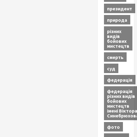
президент
природа
різних
видів
бойових
мистецтв
смерть
суд
федерація
федерація
різних видів
бойових
мистецтв
імені Віктор
Синебрюхов
фото