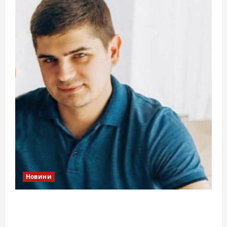
Новини
Справа «прокурора-педофіла»триває: чи
вдасться «перетравити» сором черкаській