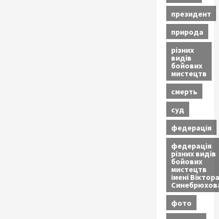
президент
природа
різних
видів
бойових
мистецтв
смерть
суд
федерація
федерація
різних видів
бойових
мистецтв
імені Віктор
Синебрюхов
фото