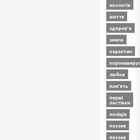
екологія
життя
здоров'я
земля
карантин
коронавиру
любов
пам'ять
перші
ластівки
поліція
поэзия
поэзия