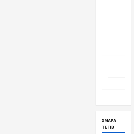
Школа
№ 17.
Випуск
1978
року
Освіта
Творчість
Поезія
Проза
Туризм
ХМАРА
ТЕГІВ