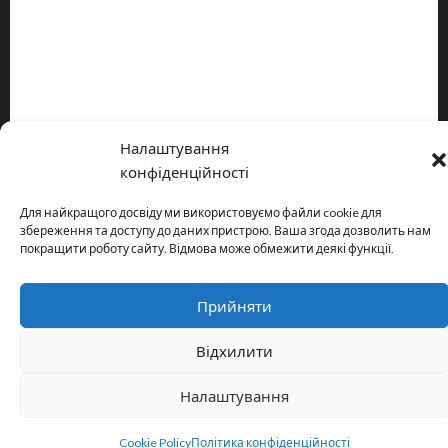
Про видання
Принципи редакції
Політика конфіденційності
Налаштування
Copyright © All rights reserved.
|
MoreNews
by AF themes.
конфіденційності
Для найкращого досвіду ми використовуємо файли cookie для
збереження та доступу до даних пристрою. Ваша згода дозволить нам
покращити роботу сайту. Відмова може обмежити деякі функції.
Прийняти
Відхилити
Налаштування
Cookie Policy
Політика конфіденційності