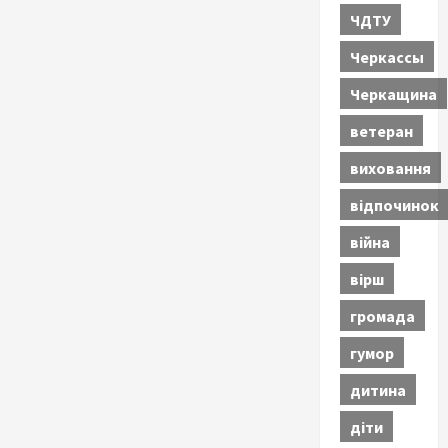
ЧДТУ
Черкассы
Черкащина
ветеран
виховання
відпочинок
війна
вірш
громада
гумор
дитина
діти