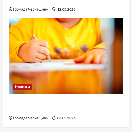
юстиції?
Громада Черкащини
12.05.2026
Новини
Дитячі запитання до Бога: прості слова про
вічне
Громада Черкащини
06.05.2026