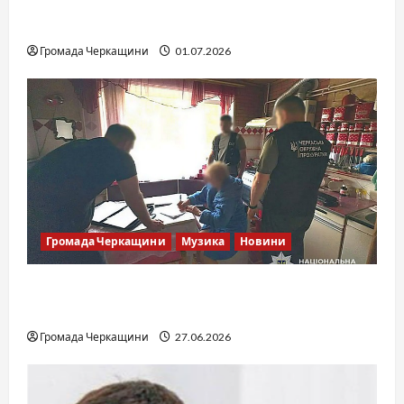
SOF Drift Team: перша мілітарі дрифт-
команда України
Громада Черкащини
01.07.2026
Громада Черкащини
Музика
Новини
Справа «Спів Братів»: що відомо з відкритих
джерел
Громада Черкащини
27.06.2026