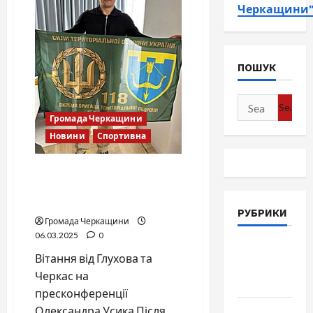
Черкащини
ПОШУК
Search
Громада Черкащини
for:
Новини
Спортивна
Зв’язок через прапори:
Усик отримав вітання від
героїв з Глухова та Черкас
РУБРИКИ
Громада Черкащини
06.03.2025
0
Війна-
Вітання від Глухова та
Пам`ять-
Черкас на
Честь
пресконференції
Олександра Усика Після
Громада