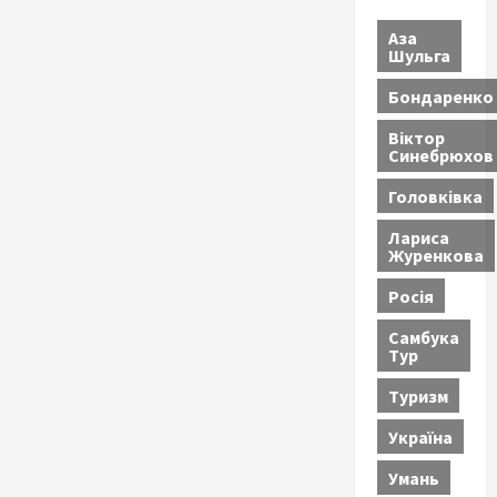
Аза
Шульга
Бондаренко
Віктор
Синебрюхов
Головківка
Лариса
Журенкова
Росія
Самбука
Тур
Туризм
Україна
Умань