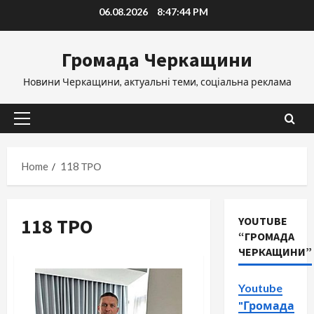
Skip
06.08.2026
8:47:45 PM
to
content
Громада Черкащини
Новини Черкащини, актуальні теми, соціальна реклама
Primary
Menu
Home
118 ТРО
118 ТРО
YOUTUBE
“ГРОМАДА
ЧЕРКАЩИНИ”
Youtube
"Громада