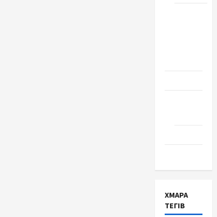
Школа
№ 17.
Випуск
1978
року
Освіта
Творчість
Поезія
Проза
Туризм
ХМАРА
ТЕГІВ