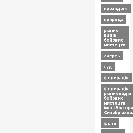
президент
природа
різних
видів
бойових
мистецтв
смерть
суд
федерація
федерація
різних видів
бойових
мистецтв
імені Віктор
Синебрюхов
фото