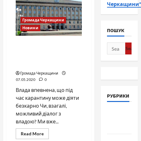
Черкащини
Громада Черкащини
Новини
ПОШУК
Черкаська ОДА проти
Search
громади: карантин як
for:
привід для обшуків і
заборон
Громада Черкащини
07.05.2020
0
Влада впевнена, що під
РУБРИКИ
час карантину може діяти
безкарно Чи, взагалі,
Війна-
можливий діалог з
Пам`ять-
владою? Ми вже...
Честь
Read
Read More
more
Громада