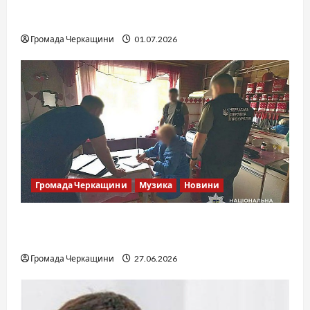
SOF Drift Team: перша мілітарі дрифт-
команда України
Громада Черкащини
01.07.2026
Громада Черкащини
Музика
Новини
Справа «Спів Братів»: що відомо з відкритих
джерел
Громада Черкащини
27.06.2026