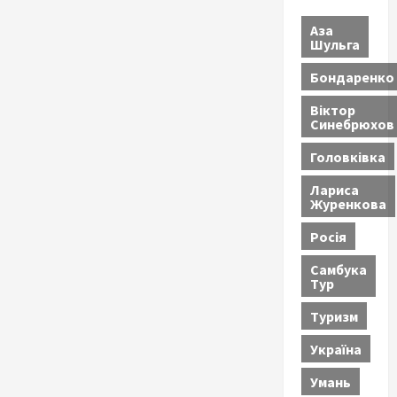
Аза
Шульга
Бондаренко
Віктор
Синебрюхов
Головківка
Лариса
Журенкова
Росія
Самбука
Тур
Туризм
Україна
Умань