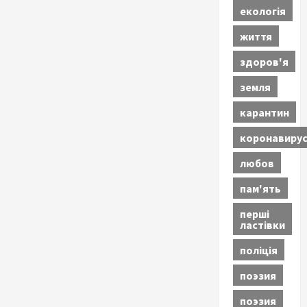
екологія
життя
здоров'я
земля
карантин
коронавиру
любов
пам'ять
перші
ластівки
поліція
поэзия
поэзия