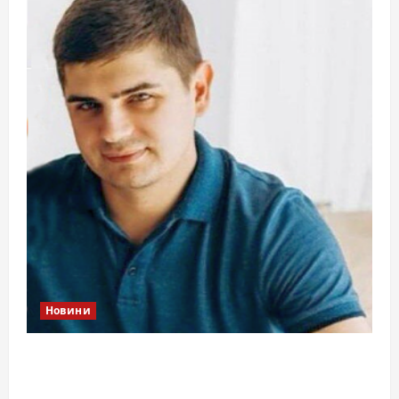
Новини
Справа «прокурора-педофіла»триває: чи
вдасться «перетравити» сором черкаській