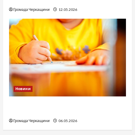
юстиції?
Громада Черкащини
12.05.2026
Новини
Дитячі запитання до Бога: прості слова про
вічне
Громада Черкащини
06.05.2026