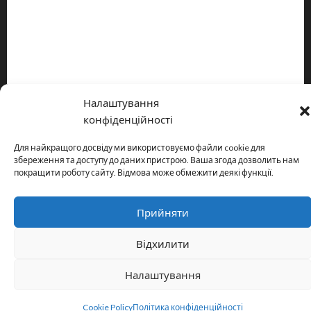
Про видання
Принципи редакції
Політика конфіденційності
Налаштування
Copyright © All rights reserved.
|
MoreNews
by AF themes.
конфіденційності
Для найкращого досвіду ми використовуємо файли cookie для
збереження та доступу до даних пристрою. Ваша згода дозволить нам
покращити роботу сайту. Відмова може обмежити деякі функції.
Прийняти
Відхилити
Налаштування
Cookie Policy
Політика конфіденційності