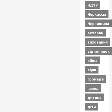
ЧДТУ
Черкассы
Черкащина
ветеран
виховання
відпочинок
війна
вірш
громада
гумор
дитина
діти