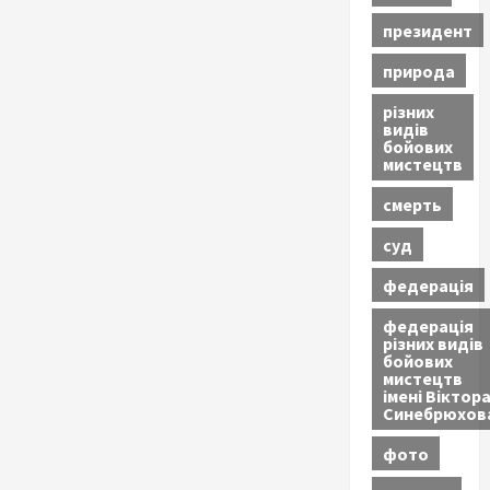
президент
природа
різних
видів
бойових
мистецтв
смерть
суд
федерація
федерація
різних видів
бойових
мистецтв
імені Віктор
Синебрюхов
фото