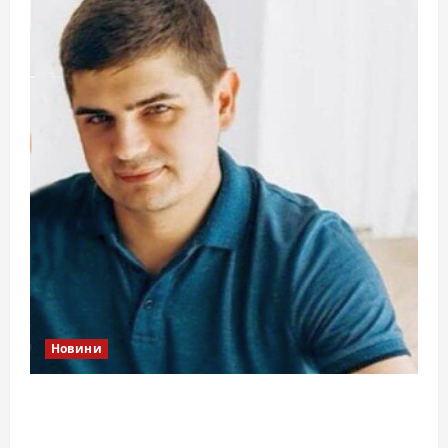
Новини
Справа «прокурора-педофіла»триває: чи
вдасться «перетравити» сором черкаській