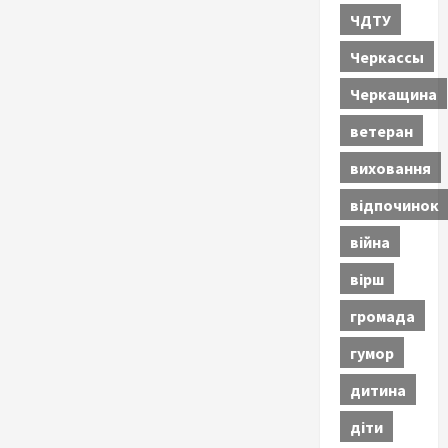
ЧДТУ
Черкассы
Черкащина
ветеран
виховання
відпочинок
війна
вірш
громада
гумор
дитина
діти