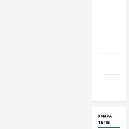
Школа
№ 17.
Випуск
1978
року
Освіта
Творчість
Поезія
Проза
Туризм
ХМАРА
ТЕГІВ