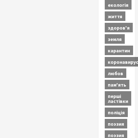
екологія
життя
здоров'я
земля
карантин
коронавиру
любов
пам'ять
перші
ластівки
поліція
поэзия
поэзия