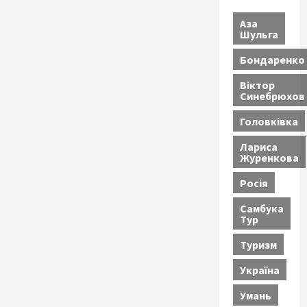
Аза
Шульга
Бондаренко
Віктор
Синебрюхов
Головківка
Лариса
Журенкова
Росія
Самбука
Тур
Туризм
Україна
Умань