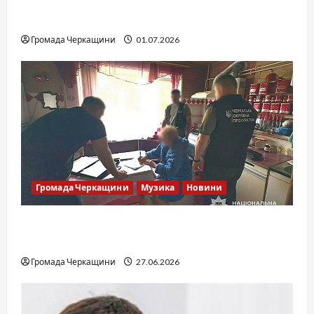
SOF Drift Team: перша мілітарі дрифт-
команда України
Громада Черкащини
01.07.2026
Громада Черкащини
Музика
Новини
Справа «Спів Братів»: що відомо з відкритих
джерел
Громада Черкащини
27.06.2026