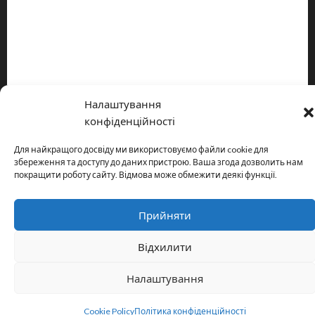
Про видання
Принципи редакції
Політика конфіденційності
Налаштування
Copyright © All rights reserved.
|
MoreNews
by AF themes.
конфіденційності
Для найкращого досвіду ми використовуємо файли cookie для
збереження та доступу до даних пристрою. Ваша згода дозволить нам
покращити роботу сайту. Відмова може обмежити деякі функції.
Прийняти
Відхилити
Налаштування
Cookie Policy
Політика конфіденційності