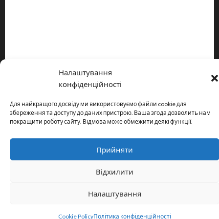
Про видання
Принципи редакції
Політика конфіденційності
Налаштування
Copyright © All rights reserved.
|
MoreNews
by AF themes.
конфіденційності
Для найкращого досвіду ми використовуємо файли cookie для
збереження та доступу до даних пристрою. Ваша згода дозволить нам
покращити роботу сайту. Відмова може обмежити деякі функції.
Прийняти
Відхилити
Налаштування
Cookie Policy
Політика конфіденційності