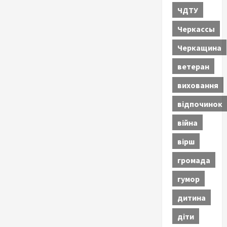
ЧДТУ
Черкассы
Черкащина
ветеран
виховання
відпочинок
війна
вірш
громада
гумор
дитина
діти