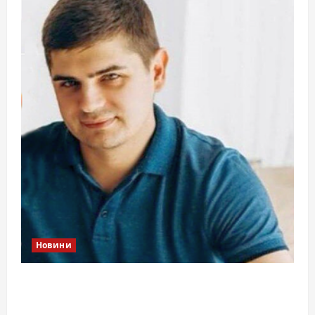
Новини
Справа «прокурора-педофіла»триває: чи
вдасться «перетравити» сором черкаській