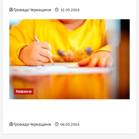
юстиції?
Громада Черкащини
12.05.2026
Новини
Дитячі запитання до Бога: прості слова про
вічне
Громада Черкащини
06.05.2026