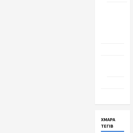
Школа
№ 17.
Випуск
1978
року
Освіта
Творчість
Поезія
Проза
Туризм
ХМАРА
ТЕГІВ