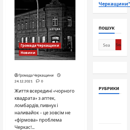
Черкащини
ПОШУК
Search
Громада Черкащини
for:
Новини
Ліхтар, ломбард, аптека …
Громада Черкащини
24.12.2021
0
РУБРИКИ
Життя всередині «чорного
квадрата» з аптек,
Війна-
ломбардів, пивнух і
Пам`ять-
наливайок – це зовсім не
Честь
«фірмова» проблема
Черкас!...
Громада