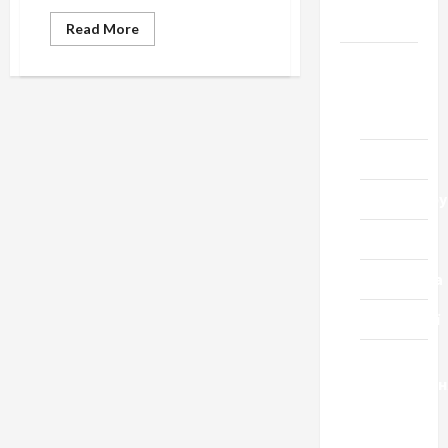
Черкащини
Read
Read More
more
about
Новини
Ліхтар,
ломбард,
Домашній
аптека
…
ресторан
Кіно
Коронавіру
Музика
Спортивна
Технології
Церква
"Уславленн
місто
Черкаси