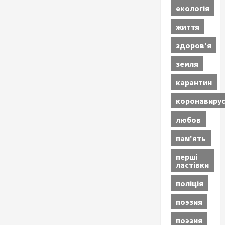
екологія
життя
здоров'я
земля
карантин
коронавиру
любов
пам'ять
перші
ластівки
поліція
поэзия
поэзия