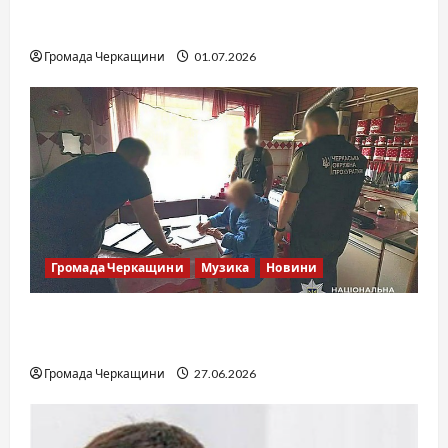
SOF Drift Team: перша мілітарі дрифт-
команда України
Громада Черкащини
01.07.2026
Громада Черкащини
Музика
Новини
Справа «Спів Братів»: що відомо з відкритих
джерел
Громада Черкащини
27.06.2026