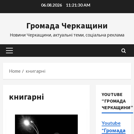
Skip
06.08.2026
11:21:31 AM
to
content
Громада Черкащини
Новини Черкащини, актуальні теми, соціальна реклама
Primary
Menu
Home
книгарні
книгарні
YOUTUBE
“ГРОМАДА
ЧЕРКАЩИНИ”
Youtube
"Громада