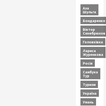
Аза
Шульга
Бондаренко
Віктор
Синебрюхов
Головківка
Лариса
Журенкова
Росія
Самбука
Тур
Туризм
Україна
Умань