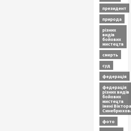
президент
природа
різних
видів
бойових
мистецтв
смерть
суд
федерація
федерація
різних видів
бойових
мистецтв
імені Віктор
Синебрюхов
фото