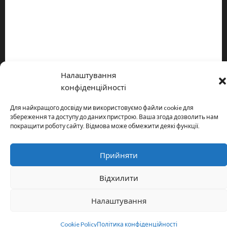
Про видання
Принципи редакції
Політика конфіденційності
Налаштування
Copyright © All rights reserved.
|
MoreNews
by AF themes.
конфіденційності
Для найкращого досвіду ми використовуємо файли cookie для
збереження та доступу до даних пристрою. Ваша згода дозволить нам
покращити роботу сайту. Відмова може обмежити деякі функції.
Прийняти
Відхилити
Налаштування
Cookie Policy
Політика конфіденційності