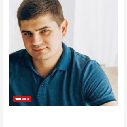
Новини
Справа «прокурора-педофіла»триває: чи
вдасться «перетравити» сором черкаській