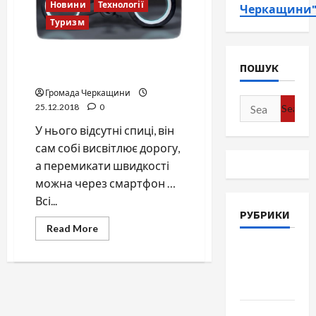
Новини
Технології
Черкащини
Туризм
Циклотрон – велосипед
ПОШУК
майбутнього!
Громада Черкащини
Search
25.12.2018
0
for:
У нього відсутні спиці, він
сам собі висвітлює дорогу,
а перемикати швидкості
можна через смартфон …
Всі...
РУБРИКИ
Read
Read More
more
about
Війна-
Циклотрон
–
Пам`ять-
велосипед
Честь
майбутнього!
Громада