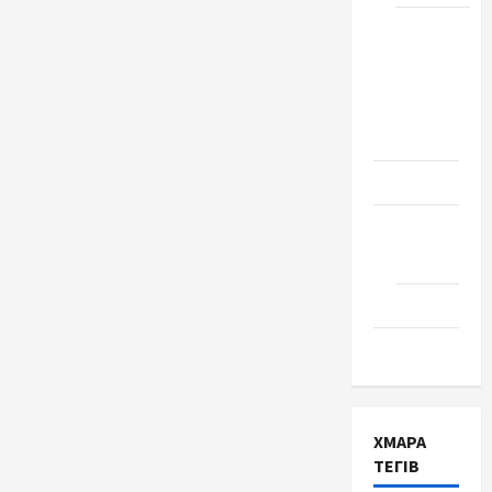
Школа
№ 17.
Випуск
1978
року
Освіта
Творчість
Поезія
Проза
Туризм
ХМАРА
ТЕГІВ