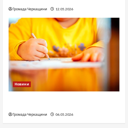
юстиції?
Громада Черкащини
12.05.2026
Новини
Дитячі запитання до Бога: прості слова про
вічне
Громада Черкащини
06.05.2026