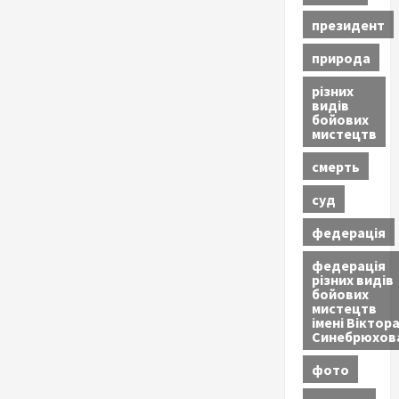
президент
природа
різних
видів
бойових
мистецтв
смерть
суд
федерація
федерація
різних видів
бойових
мистецтв
імені Віктор
Синебрюхов
фото