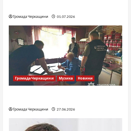
SOF Drift Team: перша мілітарі дрифт-
команда України
Громада Черкащини
01.07.2026
Громада Черкащини
Музика
Новини
Справа «Спів Братів»: що відомо з відкритих
джерел
Громада Черкащини
27.06.2026