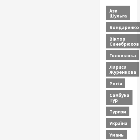
Аза
Шульга
Бондаренко
Віктор
Синебрюхов
Головківка
Лариса
Журенкова
Росія
Самбука
Тур
Туризм
Україна
Умань