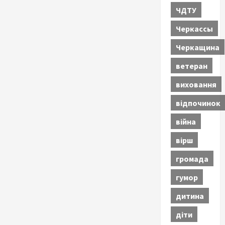
ЧДТУ
Черкассы
Черкащина
ветеран
виховання
відпочинок
війна
вірш
громада
гумор
дитина
діти