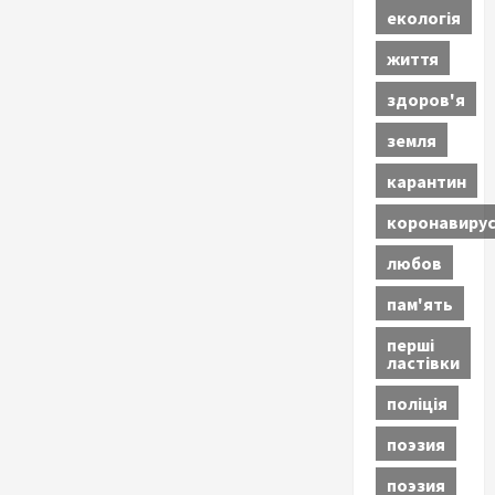
екологія
життя
здоров'я
земля
карантин
коронавиру
любов
пам'ять
перші
ластівки
поліція
поэзия
поэзия