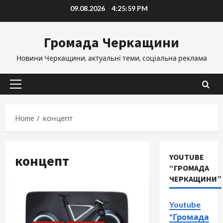
Skip
09.08.2026
4:26:00 PM
to
content
Громада Черкащини
Новини Черкащини, актуальні теми, соціальна реклама
Primary
Menu
Home
концепт
концепт
YOUTUBE
“ГРОМАДА
ЧЕРКАЩИНИ”
Youtube
"Громада