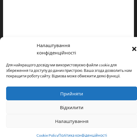
Про видання
Принципи редакції
Політика конфіденційності
Налаштування
Copyright © All rights reserved.
|
MoreNews
by AF themes.
конфіденційності
Для найкращого досвіду ми використовуємо файли cookie для
збереження та доступу до даних пристрою. Ваша згода дозволить нам
покращити роботу сайту. Відмова може обмежити деякі функції.
Прийняти
Відхилити
Налаштування
Cookie Policy
Політика конфіденційності