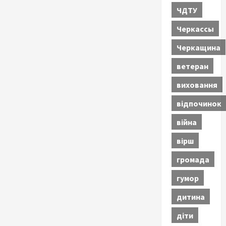
ЧДТУ
Черкассы
Черкащина
ветеран
виховання
відпочинок
війна
вірш
громада
гумор
дитина
діти