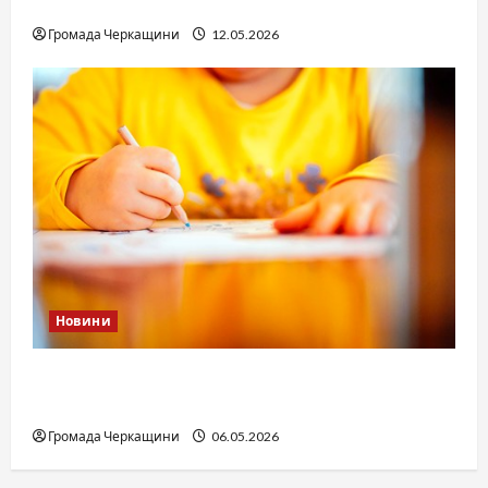
юстиції?
Громада Черкащини
12.05.2026
Новини
Дитячі запитання до Бога: прості слова про
вічне
Громада Черкащини
06.05.2026