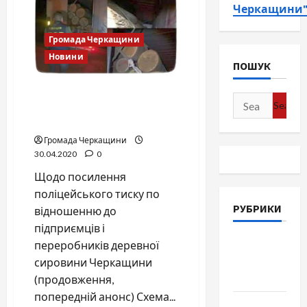
Черкащини
Громада Черкащини
Новини
ПОШУК
Історія підтримки
Search
внутрішнього виробника
for:
(продовження)
Громада Черкащини
30.04.2020
0
Щодо посилення
поліцейського тиску по
РУБРИКИ
відношенню до
підприємців і
Війна-
переробників деревної
Пам`ять-
сировини Черкащини
Честь
(продовження,
попередній анонс) Схема...
Громада