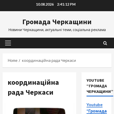
Skip
10.08.2026
2:41:12 PM
to
content
Громада Черкащини
Новини Черкащини, актуальні теми, соціальна реклама
Primary
Menu
Home
координаційна рада Черкаси
координаційна
YOUTUBE
“ГРОМАДА
рада Черкаси
ЧЕРКАЩИНИ”
Youtube
"Громада