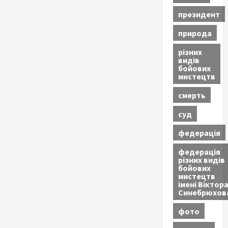
президент
природа
різних
видів
бойових
мистецтв
смерть
суд
федерація
федерація
різних видів
бойових
мистецтв
імені Віктор
Синебрюхов
фото