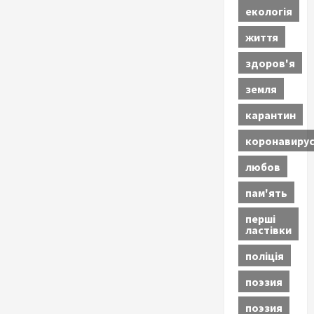
екологія
життя
здоров'я
земля
карантин
коронавиру
любов
пам'ять
перші
ластівки
поліція
поэзия
поэзия