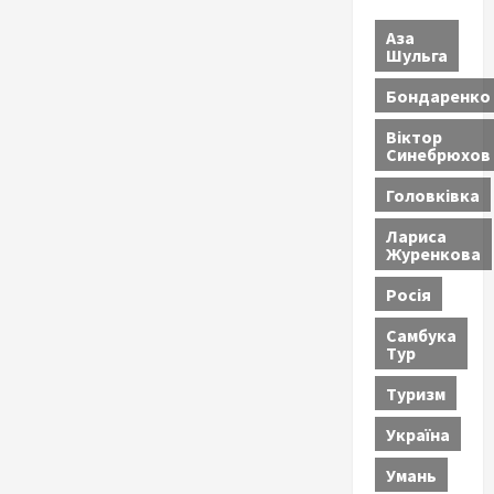
Аза
Шульга
Бондаренко
Віктор
Синебрюхов
Головківка
Лариса
Журенкова
Росія
Самбука
Тур
Туризм
Україна
Умань