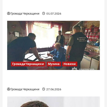
SOF Drift Team: перша мілітарі дрифт-
команда України
Громада Черкащини
01.07.2026
Громада Черкащини
Музика
Новини
Справа «Спів Братів»: що відомо з відкритих
джерел
Громада Черкащини
27.06.2026