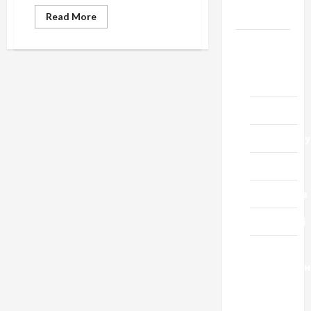
Черкащини
Read
Read More
more
about
Новини
Історія
підтримки
внутрішнього
Домашній
виробника
ресторан
(продовження)
Кіно
Коронавіру
Музика
Спортивна
Технології
Церква
"Уславленн
місто
Черкаси