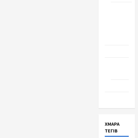
Школа
№ 17.
Випуск
1978
року
Освіта
Творчість
Поезія
Проза
Туризм
ХМАРА
ТЕГІВ