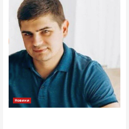
Новини
Справа «прокурора-педофіла»триває: чи
вдасться «перетравити» сором черкаській