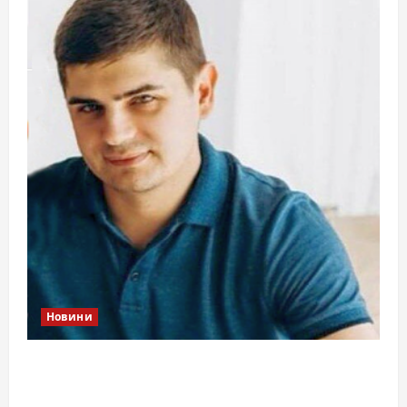
Новини
Справа «прокурора-педофіла»триває: чи
вдасться «перетравити» сором черкаській