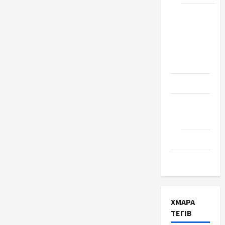
Школа
№ 17.
Випуск
1978
року
Освіта
Творчість
Поезія
Проза
Туризм
ХМАРА
ТЕГІВ