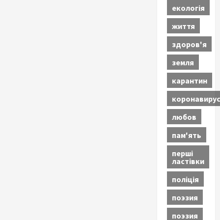
екологія
життя
здоров'я
земля
карантин
коронавиру
любов
пам'ять
перші
ластівки
поліція
поэзия
поэзия