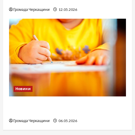
юстиції?
Громада Черкащини
12.05.2026
Новини
Дитячі запитання до Бога: прості слова про
вічне
Громада Черкащини
06.05.2026