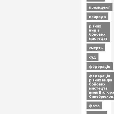
президент
природа
різних
видів
бойових
мистецтв
смерть
суд
федерація
федерація
різних видів
бойових
мистецтв
імені Віктор
Синебрюхов
фото