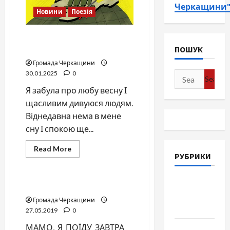
Черкащини
Новини
Поезія
Украдена весна моєї
подруги з Криму
ПОШУК
Громада Черкащини
30.01.2025
0
Search
for:
Я забула про любу весну І
щасливим дивуюся людям.
Віднедавна нема в мене
сну І спокою ще...
Read
Read More
more
РУБРИКИ
Поезія
about
Украдена
весна
Війна-
моєї
мамо, я поїду завтра в крим
подруги
Пам`ять-
з
Громада Черкащини
Криму
Честь
27.05.2019
0
МАМО, Я ПОЇДУ ЗАВТРА
Громада