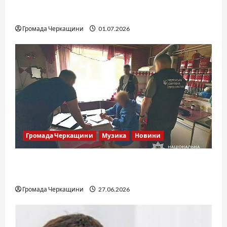
SOF Drift Team: перша мілітарі дрифт-
команда України
Громада Черкащини
01.07.2026
Громада Черкащини
Музика
Новини
Справа «Спів Братів»: що відомо з відкритих
джерел
Громада Черкащини
27.06.2026