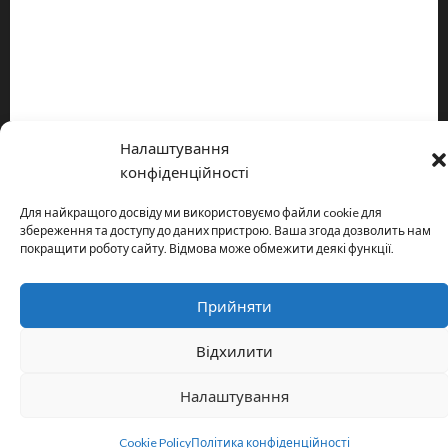
Про видання
Принципи редакції
Політика конфіденційності
Налаштування
Copyright © All rights reserved.
|
MoreNews
by AF themes.
конфіденційності
Для найкращого досвіду ми використовуємо файли cookie для
збереження та доступу до даних пристрою. Ваша згода дозволить нам
покращити роботу сайту. Відмова може обмежити деякі функції.
Прийняти
Відхилити
Налаштування
Cookie Policy
Політика конфіденційності