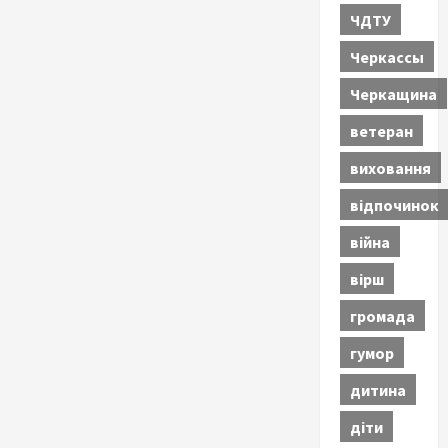
ЧДТУ
Черкассы
Черкащина
ветеран
виховання
відпочинок
війна
вірш
громада
гумор
дитина
діти