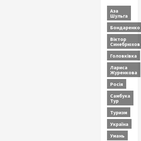
Аза
Шульга
Бондаренко
Віктор
Синебрюхов
Головківка
Лариса
Журенкова
Росія
Самбука
Тур
Туризм
Україна
Умань